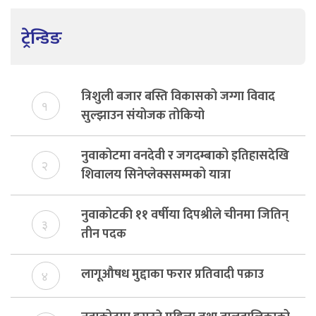
ट्रेन्डिङ
त्रिशुली बजार बस्ति विकासको जग्गा विवाद
१
सुल्झाउन संयोजक तोकियो
नुवाकोटमा वनदेवी र जगदम्बाको इतिहासदेखि
२
शिवालय सिनेप्लेक्ससम्मको यात्रा
नुवाकोटकी ११ वर्षीया दिपश्रीले चीनमा जितिन्
३
तीन पदक
लागूऔषध मुद्दाका फरार प्रतिवादी पक्राउ
४