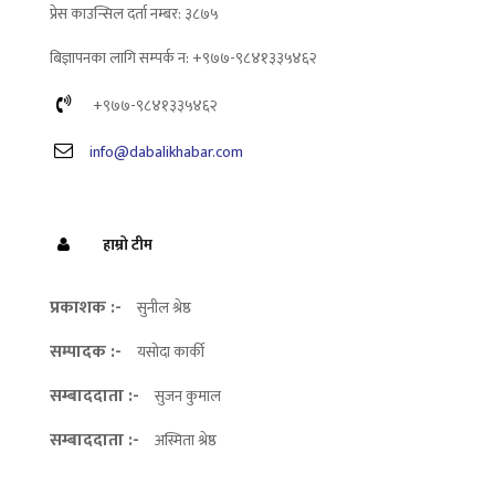
प्रेस काउन्सिल दर्ता नम्बर: ३८७५
बिज्ञापनका लागि सम्पर्क न: +९७७-९८४१३३५४६२
+९७७-९८४१३३५४६२
info@dabalikhabar.com
हाम्रो टीम
प्रकाशक :-
सुनील श्रेष्ठ
सम्पादक :-
यसोदा कार्की
सम्बाददाता :-
सुजन कुमाल
सम्बाददाता :-
अस्मिता श्रेष्ठ