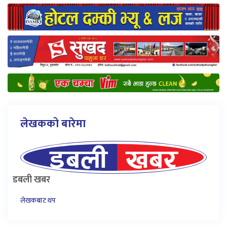
लेखकको बारेमा
डबली खबर
लेखकबाट थप