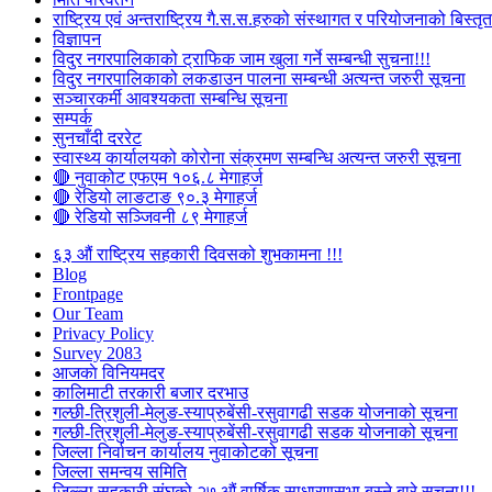
राष्ट्रिय एवं अन्तराष्ट्रिय गै.स.स.हरुको संस्थागत र परियोजनाको बिस्तृत 
विज्ञापन
विदुर नगरपालिकाको ट्राफिक जाम खुला गर्ने सम्बन्धी सुचना!!!
विदुर नगरपालिकाको लकडाउन पालना सम्बन्धी अत्यन्त जरुरी सूचना
सञ्चारकर्मी आवश्यकता सम्बन्धि सूचना
सम्पर्क
सुनचाँदी दररेट
स्वास्थ्य कार्यालयको कोरोना संक्रमण सम्बन्धि अत्यन्त जरुरी सूचना
🔴 नुवाकोट एफएम १०६.८ मेगाहर्ज
🔴 रेडियो लाङटाङ ९०.३ मेगाहर्ज
🔴 रेडियो सञ्जिवनी ८९ मेगाहर्ज
६३ औं राष्ट्रिय सहकारी दिवसको शुभकामना !!!
Blog
Frontpage
Our Team
Privacy Policy
Survey 2083
आजकाे विनियमदर
कालिमाटी तरकारी बजार दरभाउ
गल्छी-त्रिशुली-मेलुङ-स्याप्रुबेंसी-रसुवागढी सडक योजनाको सूचना
गल्छी-त्रिशुली-मेलुङ-स्याप्रुबेंसी-रसुवागढी सडक योजनाको सूचना
जिल्ला निर्वाचन कार्यालय नुवाकोटको सूचना
जिल्ला समन्वय समिति
जिल्ला सहकारी संघको २७ औं वार्षिक साधारणसभा बस्ने बारे सूचना!!!