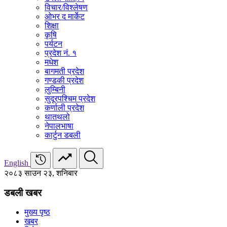
विचार/विश्‍लेषण
ओभर द मार्केट
शिक्षा
कृषि
पर्यटन
प्रदेश नं. १
मधेश
बागमती प्रदेश
गण्डकी प्रदेश
लुम्बिनी
सुदूरपश्चिम प्रदेश
कर्णाली प्रदेश
थातथलो
नेपालभाषा
कार्टुन डबली
English
२०८३ साउन २३, शनिबार
डबली खबर
मुख्य पृष्ठ
खबर