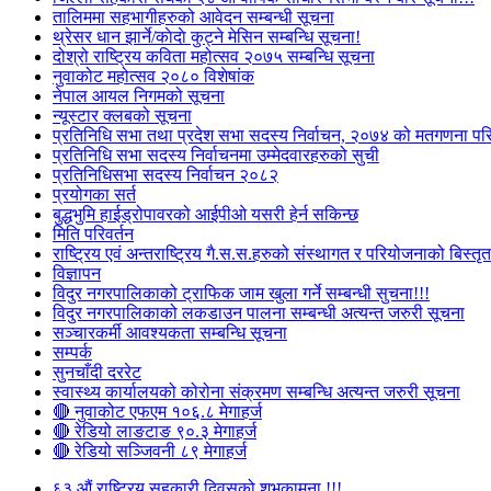
तालिममा सहभागीहरुको आवेदन सम्बन्धी सूचना
थ्रेसर धान झार्ने/काेदाे कुट्ने मेसिन सम्बन्धि सूचना!
दोश्रो राष्ट्रिय कविता महोत्सव २०७५ सम्बन्धि सूचना
नुवाकोट महोत्सव २०८० विशेषांक
नेपाल आयल निगमको सूचना
न्यूस्टार क्लबको सूचना
प्रतिनिधि सभा तथा प्रदेश सभा सदस्य निर्वाचन, २०७४ को मतगणना पर
प्रतिनिधि सभा सदस्य निर्वाचनमा उम्मेदवारहरुको सुची
प्रतिनिधिसभा सदस्य निर्वाचन २०८२
प्रयोगका सर्त
बुद्धभुमि हाईड्रोपावरको आईपीओ यसरी हेर्न सकिन्छ
मिति परिवर्तन
राष्ट्रिय एवं अन्तराष्ट्रिय गै.स.स.हरुको संस्थागत र परियोजनाको बिस्तृत 
विज्ञापन
विदुर नगरपालिकाको ट्राफिक जाम खुला गर्ने सम्बन्धी सुचना!!!
विदुर नगरपालिकाको लकडाउन पालना सम्बन्धी अत्यन्त जरुरी सूचना
सञ्चारकर्मी आवश्यकता सम्बन्धि सूचना
सम्पर्क
सुनचाँदी दररेट
स्वास्थ्य कार्यालयको कोरोना संक्रमण सम्बन्धि अत्यन्त जरुरी सूचना
🔴 नुवाकोट एफएम १०६.८ मेगाहर्ज
🔴 रेडियो लाङटाङ ९०.३ मेगाहर्ज
🔴 रेडियो सञ्जिवनी ८९ मेगाहर्ज
६३ औं राष्ट्रिय सहकारी दिवसको शुभकामना !!!