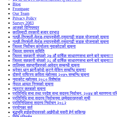
Blog
Frontpage
Our Team
Privacy Policy
Survey 2083
आजकाे विनियमदर
कालिमाटी तरकारी बजार दरभाउ
गल्छी-त्रिशुली-मेलुङ-स्याप्रुबेंसी-रसुवागढी सडक योजनाको सूचना
गल्छी-त्रिशुली-मेलुङ-स्याप्रुबेंसी-रसुवागढी सडक योजनाको सूचना
जिल्ला निर्वाचन कार्यालय नुवाकोटको सूचना
जिल्ला समन्वय समिति
जिल्ला सहकारी संघको २७ औं वार्षिक साधारणसभा बस्ने बारे सूचना!!!
जिल्ला सहकारी संघको २८ औं वार्षिक साधारणसभा बस्ने बारे सूचना!!!
तालिममा सहभागीहरुको आवेदन सम्बन्धी सूचना
थ्रेसर धान झार्ने/काेदाे कुट्ने मेसिन सम्बन्धि सूचना!
दोश्रो राष्ट्रिय कविता महोत्सव २०७५ सम्बन्धि सूचना
नुवाकोट महोत्सव २०८० विशेषांक
नेपाल आयल निगमको सूचना
न्यूस्टार क्लबको सूचना
प्रतिनिधि सभा तथा प्रदेश सभा सदस्य निर्वाचन, २०७४ को मतगणना पर
प्रतिनिधि सभा सदस्य निर्वाचनमा उम्मेदवारहरुको सुची
प्रतिनिधिसभा सदस्य निर्वाचन २०८२
प्रयोगका सर्त
बुद्धभुमि हाईड्रोपावरको आईपीओ यसरी हेर्न सकिन्छ
मिति परिवर्तन