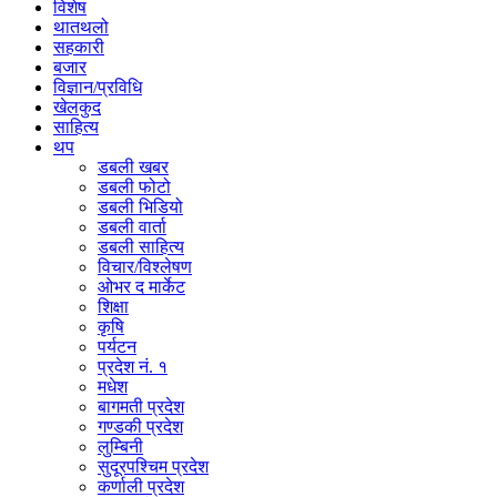
विशेष
थातथलो
सहकारी
बजार
विज्ञान/प्रविधि
खेलकुद
साहित्य
थप
डबली खबर
डबली फोटो
डबली भिडियो
डबली वार्ता
डबली साहित्य
विचार/विश्‍लेषण
ओभर द मार्केट
शिक्षा
कृषि
पर्यटन
प्रदेश नं. १
मधेश
बागमती प्रदेश
गण्डकी प्रदेश
लुम्बिनी
सुदूरपश्चिम प्रदेश
कर्णाली प्रदेश