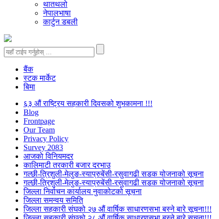
थातथलो
नेपालभाषा
कार्टुन डबली
बैंक
स्टक मार्केट
बिमा
६३ औं राष्ट्रिय सहकारी दिवसको शुभकामना !!!
Blog
Frontpage
Our Team
Privacy Policy
Survey 2083
आजकाे विनियमदर
कालिमाटी तरकारी बजार दरभाउ
गल्छी-त्रिशुली-मेलुङ-स्याप्रुबेंसी-रसुवागढी सडक योजनाको सूचना
गल्छी-त्रिशुली-मेलुङ-स्याप्रुबेंसी-रसुवागढी सडक योजनाको सूचना
जिल्ला निर्वाचन कार्यालय नुवाकोटको सूचना
जिल्ला समन्वय समिति
जिल्ला सहकारी संघको २७ औं वार्षिक साधारणसभा बस्ने बारे सूचना!!!
जिल्ला सहकारी संघको २८ औं वार्षिक साधारणसभा बस्ने बारे सूचना!!!