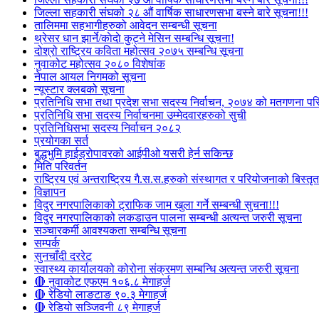
जिल्ला सहकारी संघको २८ औं वार्षिक साधारणसभा बस्ने बारे सूचना!!!
तालिममा सहभागीहरुको आवेदन सम्बन्धी सूचना
थ्रेसर धान झार्ने/काेदाे कुट्ने मेसिन सम्बन्धि सूचना!
दोश्रो राष्ट्रिय कविता महोत्सव २०७५ सम्बन्धि सूचना
नुवाकोट महोत्सव २०८० विशेषांक
नेपाल आयल निगमको सूचना
न्यूस्टार क्लबको सूचना
प्रतिनिधि सभा तथा प्रदेश सभा सदस्य निर्वाचन, २०७४ को मतगणना पर
प्रतिनिधि सभा सदस्य निर्वाचनमा उम्मेदवारहरुको सुची
प्रतिनिधिसभा सदस्य निर्वाचन २०८२
प्रयोगका सर्त
बुद्धभुमि हाईड्रोपावरको आईपीओ यसरी हेर्न सकिन्छ
मिति परिवर्तन
राष्ट्रिय एवं अन्तराष्ट्रिय गै.स.स.हरुको संस्थागत र परियोजनाको बिस्तृत 
विज्ञापन
विदुर नगरपालिकाको ट्राफिक जाम खुला गर्ने सम्बन्धी सुचना!!!
विदुर नगरपालिकाको लकडाउन पालना सम्बन्धी अत्यन्त जरुरी सूचना
सञ्चारकर्मी आवश्यकता सम्बन्धि सूचना
सम्पर्क
सुनचाँदी दररेट
स्वास्थ्य कार्यालयको कोरोना संक्रमण सम्बन्धि अत्यन्त जरुरी सूचना
🔴 नुवाकोट एफएम १०६.८ मेगाहर्ज
🔴 रेडियो लाङटाङ ९०.३ मेगाहर्ज
🔴 रेडियो सञ्जिवनी ८९ मेगाहर्ज