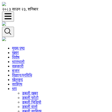
२०८३ साउन २३, शनिबार
मुख्य पृष्ठ
खबर
विशेष
थातथलो
सहकारी
बजार
विज्ञान/प्रविधि
खेलकुद
साहित्य
थप
डबली खबर
डबली फोटो
डबली भिडियो
डबली वार्ता
डबली साहित्य