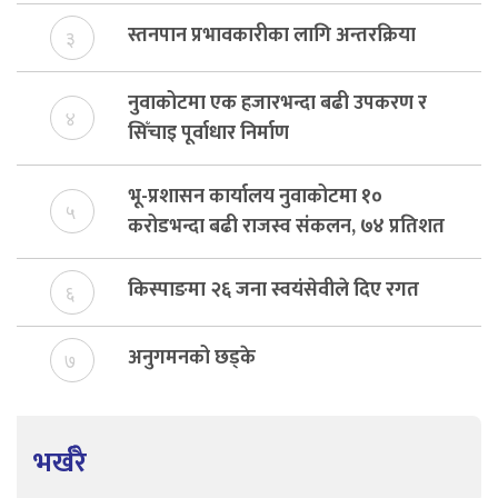
विकास दर्ता नभए समिति विघटन हुने
स्तनपान प्रभावकारीका लागि अन्तरक्रिया
३
नुवाकोटमा एक हजारभन्दा बढी उपकरण र
४
सिँचाइ पूर्वाधार निर्माण
भू-प्रशासन कार्यालय नुवाकोटमा १०
५
करोडभन्दा बढी राजस्व संकलन, ७४ प्रतिशत
बेरुजु फर्छयौट
किस्पाङमा २६ जना स्वयंसेवीले दिए रगत
६
अनुगमनको छड्के
७
भर्खरै