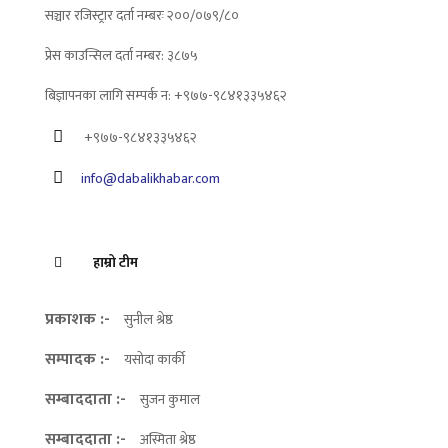
सञ्चार रजिस्ट्रार दर्ता नम्बरः २००/०७९/८०
प्रेस काउन्सिल दर्ता नम्बर: ३८७५
बिज्ञापनका लागि सम्पर्क न: +९७७-९८४१३३५४६२
+९७७-९८४१३३५४६२
info@dabalikhabar.com
हाम्रो टीम
प्रकाशक :-
सुनील श्रेष्ठ
सम्पादक :-
यसोदा कार्की
सम्बाददाता :-
सुजन कुमाल
सम्बाददाता :-
अस्मिता श्रेष्ठ