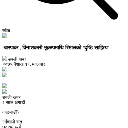
खोज
‘बारपाक’, विनाशकारी भूकम्पमाथि रिमालको ‘दृष्टि साहित्य’
डबली खबर
२०७५ बैशाख ११, मंगलबार
डबली खबर
८ साल अगाडी
काठमाडौँ /
“भैँचालो रात
घर समाइरहेँ