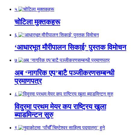
५
चोटिला मुक्तकहरू
६
‘आधारभूत मौरीपालन सिकाई’ पुस्तक विमोचन
७
अब ‘नागरिक एप’बाटै पञ्जीकरणसम्बन्धी
प्रमाणपत्र
८
विदुरमा प्रथम मेयर कप राष्ट्रिय खुला
ब्याडमिन्टन सुरु
९