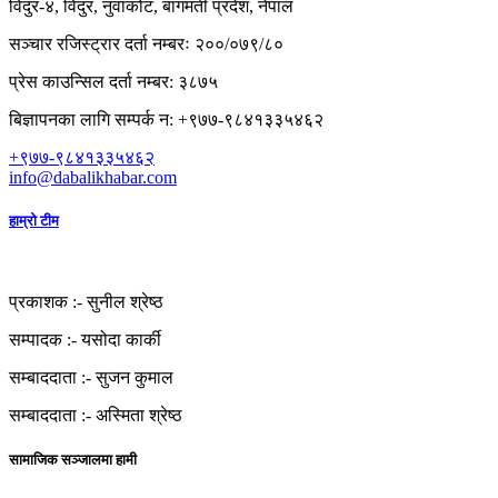
विदुर-४, विदुर, नुवाकोट, बागमती प्रदेश, नेपाल
सञ्चार रजिस्ट्रार दर्ता नम्बरः २००/०७९/८०
प्रेस काउन्सिल दर्ता नम्बर: ३८७५
बिज्ञापनका लागि सम्पर्क न: +९७७-९८४१३३५४६२
+९७७-९८४१३३५४६२
info@dabalikhabar.com
हाम्रो टीम
प्रकाशक :-
सुनील श्रेष्ठ
सम्पादक :-
यसोदा कार्की
सम्बाददाता :-
सुजन कुमाल
सम्बाददाता :-
अस्मिता श्रेष्ठ
सामाजिक सञ्जालमा हामी