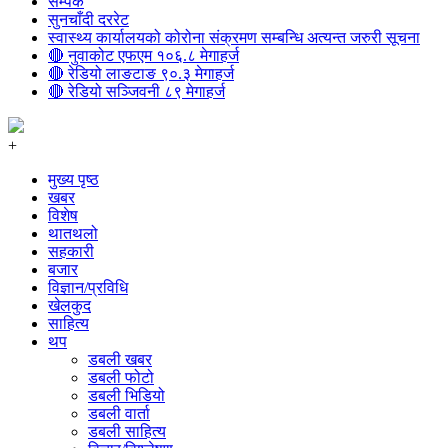
सम्पर्क
सुनचाँदी दररेट
स्वास्थ्य कार्यालयको कोरोना संक्रमण सम्बन्धि अत्यन्त जरुरी सूचना
🔴 नुवाकोट एफएम १०६.८ मेगाहर्ज
🔴 रेडियो लाङटाङ ९०.३ मेगाहर्ज
🔴 रेडियो सञ्जिवनी ८९ मेगाहर्ज
+
मुख्य पृष्ठ
खबर
विशेष
थातथलो
सहकारी
बजार
विज्ञान/प्रविधि
खेलकुद
साहित्य
थप
डबली खबर
डबली फोटो
डबली भिडियो
डबली वार्ता
डबली साहित्य