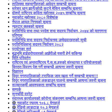
तालिममा सहभागीहरुको आवेदन सम्बन्धी सूचना
थ्रेसर धान झार्ने/काेदाे कुट्ने मेसिन सम्बन्धि सूचना!
दोश्रो राष्ट्रिय कविता महोत्सव २०७५ सम्बन्धि सूचना
नुवाकोट महोत्सव २०८० विशेषांक
नेपाल आयल निगमको सूचना
न्यूस्टार क्लबको सूचना
प्रतिनिधि सभा तथा प्रदेश सभा सदस्य निर्वाचन, २०७४ को मतगणना
परिणाम
प्रतिनिधि सभा सदस्य निर्वाचनमा उम्मेदवारहरुको सुची
प्रतिनिधिसभा सदस्य निर्वाचन २०८२
प्रयोगका सर्त
बुद्धभुमि हाईड्रोपावरको आईपीओ यसरी हेर्न सकिन्छ
मिति परिवर्तन
राष्ट्रिय एवं अन्तराष्ट्रिय गै.स.स.हरुको संस्थागत र परियोजनाको
बिस्तृत विवरण पेश गर्ने सम्बन्धी अत्यन्त जरुरी सूचना
विज्ञापन
विदुर नगरपालिकाको ट्राफिक जाम खुला गर्ने सम्बन्धी सुचना!!!
विदुर नगरपालिकाको लकडाउन पालना सम्बन्धी अत्यन्त जरुरी सूचना
सञ्चारकर्मी आवश्यकता सम्बन्धि सूचना
सम्पर्क
सुनचाँदी दररेट
स्वास्थ्य कार्यालयको कोरोना संक्रमण सम्बन्धि अत्यन्त जरुरी सूचना
🔴 नुवाकोट एफएम १०६.८ मेगाहर्ज
🔴 रेडियो लाङटाङ ९०.३ मेगाहर्ज
🔴 रेडियो सञ्जिवनी ८९ मेगाहर्ज