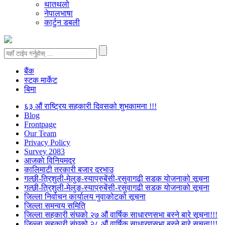
थातथलो
नेपालभाषा
कार्टुन डबली
बैंक
स्टक मार्केट
बिमा
६३ औं राष्ट्रिय सहकारी दिवसको शुभकामना !!!
Blog
Frontpage
Our Team
Privacy Policy
Survey 2083
आजकाे विनियमदर
कालिमाटी तरकारी बजार दरभाउ
गल्छी-त्रिशुली-मेलुङ-स्याप्रुबेंसी-रसुवागढी सडक योजनाको सूचना
गल्छी-त्रिशुली-मेलुङ-स्याप्रुबेंसी-रसुवागढी सडक योजनाको सूचना
जिल्ला निर्वाचन कार्यालय नुवाकोटको सूचना
जिल्ला समन्वय समिति
जिल्ला सहकारी संघको २७ औं वार्षिक साधारणसभा बस्ने बारे सूचना!!!
जिल्ला सहकारी संघको २८ औं वार्षिक साधारणसभा बस्ने बारे सूचना!!!