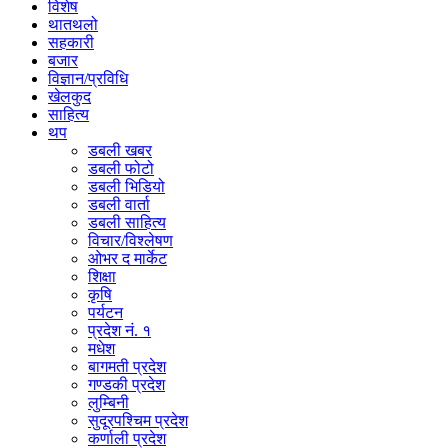
विशेष
थातथलो
सहकारी
बजार
विज्ञान/प्रविधि
खेलकुद
साहित्य
थप
डबली खबर
डबली फोटो
डबली भिडियो
डबली वार्ता
डबली साहित्य
विचार/विश्‍लेषण
ओभर द मार्केट
शिक्षा
कृषि
पर्यटन
प्रदेश नं. १
मधेश
बागमती प्रदेश
गण्डकी प्रदेश
लुम्बिनी
सुदूरपश्चिम प्रदेश
कर्णाली प्रदेश