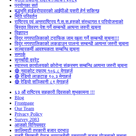
प्रयोगका सर्त
बुद्धभुमि हाईड्रोपावरको आईपीओ यसरी हेर्न सकिन्छ
मिति परिवर्तन
राष्ट्रिय एवं अन्तराष्ट्रिय गै.स.स.हरुको संस्थागत र परियोजनाको
बिस्तृत विवरण पेश गर्ने सम्बन्धी अत्यन्त जरुरी सूचना
विज्ञापन
विदुर नगरपालिकाको ट्राफिक जाम खुला गर्ने सम्बन्धी सुचना!!!
विदुर नगरपालिकाको लकडाउन पालना सम्बन्धी अत्यन्त जरुरी सूचना
सञ्चारकर्मी आवश्यकता सम्बन्धि सूचना
सम्पर्क
सुनचाँदी दररेट
स्वास्थ्य कार्यालयको कोरोना संक्रमण सम्बन्धि अत्यन्त जरुरी सूचना
🔴 नुवाकोट एफएम १०६.८ मेगाहर्ज
🔴 रेडियो लाङटाङ ९०.३ मेगाहर्ज
🔴 रेडियो सञ्जिवनी ८९ मेगाहर्ज
६३ औं राष्ट्रिय सहकारी दिवसको शुभकामना !!!
Blog
Frontpage
Our Team
Privacy Policy
Survey 2083
आजकाे विनियमदर
कालिमाटी तरकारी बजार दरभाउ
गल्छी-त्रिशुली-मेलुङ-स्याप्रुबेंसी-रसुवागढी सडक योजनाको सूचना