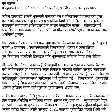
मन कामेन
म भूकम्पले चर्काएको र भत्काएको घरको कुरा गर्दैछु…” (घर, पृष्ठ ४७)
जमिन हल्लाउँदै आउने भूकम्पले मान्छेको मन र मस्तिष्कलाई हल्लाएको हुन्छ ।
मन र मस्तिष्क मात्र होइन यस प्राकृतिक विपत्तिले मानिस, घर, वस्तुभाउ र
महत्वपूर्ण सम्पदाको अस्तित्वलाई नै सोत्तर बनाइदिन सक्छ । कोलाहलपूर्ण
स्थिति र वातावरणबाट मानिसमा पर्ने त्यो पीडा र छटपटीपूर्ण समयका कथाव्यथा
अनगिन्ती हुन्छन् ।
विसं २०७२ वैशाख १२ गते मध्याह्नमा गोरखा जिल्लाको बारपाक केन्द्रबिन्दु भई
गएको ७ दशमलव ८ रेक्टरस्केलको विनाशकारी भूकम्प र त्यसपछिका
लगातारका परकम्प र त्यसका त्रासदी हाम्रो मानसपटलमा ताजै छ ।
पुनःनिर्माणमा भइरहेको ढिलाइले पनि भूकम्पलाई सम्झिन विवश छन् पीडित ।
तीन वर्षअघिको भूकम्पको त्यही पीडादायी घटना र त्यसका असरलाई चित्रण
गरी साहित्यकार एवं पत्रकार श्याम रिमालले लेखेको कविता संग्रह ‘बारपाक’
बजारमा आएको छ । ‘कम्प काव्य’ को नवीन संज्ञा र प्रयोगसहित प्रकाशित सो
कविताकृति भूकम्पसम्बन्धी लेखिएका थोरै कृतिमा पर्छ । विनाशकारी भूकम्पपछि
विभिन्न साहित्यिक पत्र पत्रिकाले त्यससम्बन्धी विशेषाङ्क प्रकाशित गरे पनि
अलग्गै कृतिका रुपमा कमै पुस्तक प्रकाशनमा आएका छन् ।
राष्ट्रिय समाचार समिति (रासस) का वरिष्ठ कार्यकारी सम्पादक रिमालले करीब
तीन दशकअघिदेखि साहित्यिक यात्रा आरम्भ गर्नुभएको हो । नुवाकोटको विदुर
नगरपालिका–८ मा २०२३ साल वैशाख १८ गते जन्मनुभएका उहाँको पहिलो कृति
‘एउटा काँडा बिझ्दा’ (गीति संग्रह) २०४८ सालमा प्रकाशित भएको थियो भने