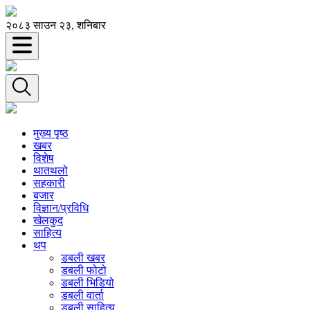
२०८३ साउन २३, शनिबार
मुख्य पृष्ठ
खबर
विशेष
थातथलो
सहकारी
बजार
विज्ञान/प्रविधि
खेलकुद
साहित्य
थप
डबली खबर
डबली फोटो
डबली भिडियो
डबली वार्ता
डबली साहित्य