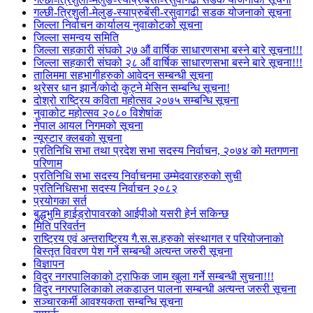
गल्छी-त्रिशुली-मेलुङ-स्याप्रुबेंसी-रसुवागढी सडक योजनाको सूचना
जिल्ला निर्वाचन कार्यालय नुवाकोटको सूचना
जिल्ला समन्वय समिति
जिल्ला सहकारी संघको २७ औं वार्षिक साधारणसभा बस्ने बारे सूचना!!!
जिल्ला सहकारी संघको २८ औं वार्षिक साधारणसभा बस्ने बारे सूचना!!!
तालिममा सहभागीहरुको आवेदन सम्बन्धी सूचना
थ्रेसर धान झार्ने/काेदाे कुट्ने मेसिन सम्बन्धि सूचना!
दोश्रो राष्ट्रिय कविता महोत्सव २०७५ सम्बन्धि सूचना
नुवाकोट महोत्सव २०८० विशेषांक
नेपाल आयल निगमको सूचना
न्यूस्टार क्लबको सूचना
प्रतिनिधि सभा तथा प्रदेश सभा सदस्य निर्वाचन, २०७४ को मतगणना
परिणाम
प्रतिनिधि सभा सदस्य निर्वाचनमा उम्मेदवारहरुको सुची
प्रतिनिधिसभा सदस्य निर्वाचन २०८२
प्रयोगका सर्त
बुद्धभुमि हाईड्रोपावरको आईपीओ यसरी हेर्न सकिन्छ
मिति परिवर्तन
राष्ट्रिय एवं अन्तराष्ट्रिय गै.स.स.हरुको संस्थागत र परियोजनाको
बिस्तृत विवरण पेश गर्ने सम्बन्धी अत्यन्त जरुरी सूचना
विज्ञापन
विदुर नगरपालिकाको ट्राफिक जाम खुला गर्ने सम्बन्धी सुचना!!!
विदुर नगरपालिकाको लकडाउन पालना सम्बन्धी अत्यन्त जरुरी सूचना
सञ्चारकर्मी आवश्यकता सम्बन्धि सूचना