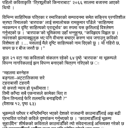
पहिलो कविताकृति ‘त्रिशूलीको किनाराबाट’ २०६६ सालमा बजारमा आएको
थियो ।
विभिन्न साहित्यिक पत्रिका र स्मारिकाको सम्पादनमा समेत सक्रिय प्रगतिशील
स्रष्टा रिमालको ‘बारपाक’ लाई समालोचक रामकुमार पाँडेले ‘साहित्यमा
नवकम्पन र दृष्टि साहित्यको प्रादूर्भाव’ का रुपमा यस कृतिलाई विश्लेषण
गर्नुभएको छ । ‘बारपाक’को भूमिकामा उहाँ भन्नुहुन्छ, “कविहृदय विह्वल छ ।
नवरसको झल्याक्झुलुक भए पनि वीभत्स बचाएर करुण भाव जगाउनु कविको
विशेषता हो ।… यसलाई मैले दृष्टि साहित्यको नाम दिएको छु । यो गहिरो छ,
सघन छ र बीज जस्तै छ ।”
कूल २१ वटा गद्य कविताको संकलन रहेको ६४ पृष्ठे ‘बारपाक’ मा भूकम्पले
विपन्न नागरिकलाई झन विपन्न बनाएको चित्रण गरिएको छ ः
“महलमा बस्नेहरु
बङ्गला–अट्टालिकामा सरे
टहराबासी टहरामै
यो कस्तो न्याय हो पृथ्वीमाता !
तिमी काँप्दा सबै एकनासले कामेका थिए त
किन तिनलाई फेरि तलमाथि बनाइदियौ ?”
(वैशाख १२, पृष्ठ ६३)
भूकम्पले घरैघर र मन्दिरैमन्दिर भएको देशको राजधानी काठमाडौँलाई अझ बढी
प्रभावित पारेको कविले दृश्यांकन गर्नुभएको छ । ‘काठमाडौँलाई भूकम्प
सुहाउँदैन’ शीर्षकको कविताले काठमाडौँको त्यो संवेदनालाई अभिव्यक्त गरेको छ