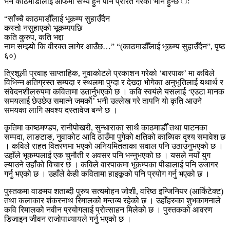
भने काठमाडौँलाई आफैँमा सभ्य हुन पनि प्रेरित गरेको भान हुन्छ ः
“साँच्चै काठमाडौँलाई भूकम्प सुहाउँदैन
कस्तो नसुहाएको भूकम्पपछि
कति कुरुप, कति भद्दा
नाम सम्झ्यो कि वीरक्त लागेर आउँछ…” “(काठमाडौँलाई भूकम्प सुहाउँदैन”, पृष्ठ
६०)
त्रिशूली प्रवाह साप्ताहिक, नुवाकोटले प्रकाशन गरेको ‘बारपाक’ मा कविले
विभिन्न क्षतिग्रस्त सम्पदा र स्थलमा पुग्दा र देख्दा भोगेका अनुभूतिलाई यथार्थ र
संवेदनशीलरुपमा कवितामा उतार्नुभएको छ । कवि स्वयंले यसलाई ‘एउटा मानक
समयलाई छेउछेउ समात्ने जमर्काे’ भनी उल्लेख गरे तापनि यो कृति आउने
समयका लागि अवश्य दस्तावेज बन्ने छ ।
कृतिमा काष्ठमण्डप, रानीपोखरी, सुन्धाराका साथै काठमाडौँ तथा पाटनका
सम्पदा, लाङटाङ, नुवाकोट आदि ठाउँमा पुगेको क्षतिको काव्यिक दृश्य समावेश छ
। कविले राहत वितरणमा भएको अनियमितताका सवाल पनि उठाउनुभएको छ ।
उहाँले भूकम्पलाई एक चुनौती र अवसर पनि भन्नुभएको छ । यसले नयाँ युग
ल्याउने उहाँको विचार छ । कविले वारपाकमा भूकम्पका पीडालाई पनि उजागर
गर्नु भएको छ । उहाँले केही कवितामा हाइकूको पनि प्रयोग गर्नु भएको छ ।
पुस्तकमा वाङमय शताब्दी पुरुष सत्यमोहन जोशी, वरिष्ठ इन्जिनियर (आर्किटेक्ट)
तथा कलाकार शंकरनाथ रिमालको मन्तव्य रहेको छ । उहाँहरुका शुभकामनाले
कवि रिमालको नवीन प्रयोगलाई प्रोत्साहन मिलेको छ । पुस्तकको आवरण
डिजाइन जीवन राजोपाध्यायले गर्नु भएको छ ।