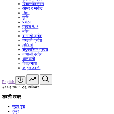
विचार/विश्‍लेषण
ओभर द मार्केट
शिक्षा
कृषि
पर्यटन
प्रदेश नं. १
मधेश
बागमती प्रदेश
गण्डकी प्रदेश
लुम्बिनी
सुदूरपश्चिम प्रदेश
कर्णाली प्रदेश
थातथलो
नेपालभाषा
कार्टुन डबली
English
२०८३ साउन २३, शनिबार
डबली खबर
मुख्य पृष्ठ
खबर