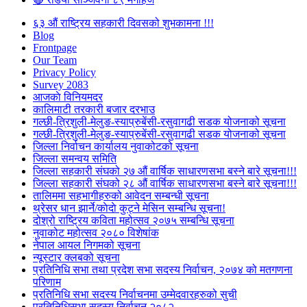
६३ औं राष्ट्रिय सहकारी दिवसको शुभकामना !!!
Blog
Frontpage
Our Team
Privacy Policy
Survey 2083
आजकाे विनियमदर
कालिमाटी तरकारी बजार दरभाउ
गल्छी-त्रिशुली-मेलुङ-स्याप्रुबेंसी-रसुवागढी सडक योजनाको सूचना
गल्छी-त्रिशुली-मेलुङ-स्याप्रुबेंसी-रसुवागढी सडक योजनाको सूचना
जिल्ला निर्वाचन कार्यालय नुवाकोटको सूचना
जिल्ला समन्वय समिति
जिल्ला सहकारी संघको २७ औं वार्षिक साधारणसभा बस्ने बारे सूचना!!!
जिल्ला सहकारी संघको २८ औं वार्षिक साधारणसभा बस्ने बारे सूचना!!!
तालिममा सहभागीहरुको आवेदन सम्बन्धी सूचना
थ्रेसर धान झार्ने/काेदाे कुट्ने मेसिन सम्बन्धि सूचना!
दोश्रो राष्ट्रिय कविता महोत्सव २०७५ सम्बन्धि सूचना
नुवाकोट महोत्सव २०८० विशेषांक
नेपाल आयल निगमको सूचना
न्यूस्टार क्लबको सूचना
प्रतिनिधि सभा तथा प्रदेश सभा सदस्य निर्वाचन, २०७४ को मतगणना
परिणाम
प्रतिनिधि सभा सदस्य निर्वाचनमा उम्मेदवारहरुको सुची
प्रतिनिधिसभा सदस्य निर्वाचन २०८२