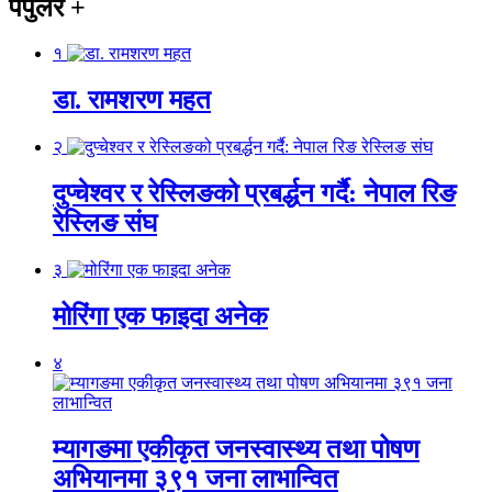
पपुलर
+
१
डा. रामशरण महत
२
दुप्चेश्वर र रेस्लिङको प्रबर्द्धन गर्दै: नेपाल रिङ
रेस्लिङ संघ
३
मोरिंगा एक फाइदा अनेक
४
म्यागङमा एकीकृत जनस्वास्थ्य तथा पोषण
अभियानमा ३९१ जना लाभान्वित