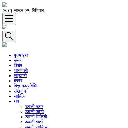
२०८३ साउन २१, बिहिबार
मुख्य पृष्ठ
खबर
विशेष
थातथलो
सहकारी
बजार
विज्ञान/प्रविधि
खेलकुद
साहित्य
थप
डबली खबर
डबली फोटो
डबली भिडियो
डबली वार्ता
डबली साहित्य