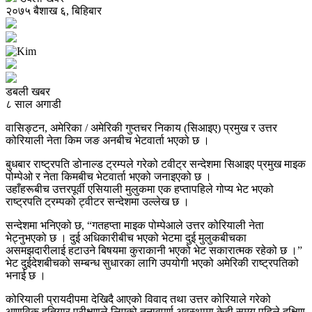
२०७५ बैशाख ६, बिहिबार
डबली खबर
८ साल अगाडी
वासिङ्टन, अमेरिका / अमेरिकी गुप्तचर निकाय (सिआइए) प्रमुख र उत्तर
कोरियाली नेता किम जङ अनबीच भेटवार्ता भएको छ ।
बुधबार राष्ट्रपति डोनाल्ड ट्रम्पले गरेको टवीट्र सन्देशमा सिआइए प्रमुख माइक
पोम्पेओ र नेता किमबीच भेटवार्ता भएको जनाइएको छ ।
उहाँहरूबीच उत्तरपूर्वी एसियाली मुलुकमा एक हप्तापहिले गोप्य भेट भएको
राष्ट्रपति ट्रम्पको ट्वीटर सन्देशमा उल्लेख छ ।
सन्देशमा भनिएको छ, “गतहप्ता माइक पोम्पेआले उत्तर कोरियाली नेता
भेट्नुभएको छ । दुई अधिकारीबीच भएको भेटमा दुई मुलुकबीचका
असमझदारीलाई हटाउने बिषयमा कुराकानी भएको भेट सकारात्मक रहेको छ ।”
भेट दुईदेशबीचको सम्बन्ध सुधारका लागि उपयोगी भएको अमेरिकी राष्ट्रपतिको
भनाई छ ।
कोरियाली प्रायदीपमा देखिदै आएको विवाद तथा उत्तर कोरियाले गरेको
आणविक हतियार परीक्षणले लिएको तनावपूर्ण अवस्थामा केही समय पहिले दक्षिण