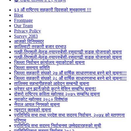
६३ औं राष्ट्रिय सहकारी दिवसको शुभकामना !!!
Blog
Frontpage
Our Team
Privacy Policy
Survey 2083
आजकाे विनियमदर
कालिमाटी तरकारी बजार दरभाउ
गल्छी-त्रिशुली-मेलुङ-स्याप्रुबेंसी-रसुवागढी सडक योजनाको सूचना
गल्छी-त्रिशुली-मेलुङ-स्याप्रुबेंसी-रसुवागढी सडक योजनाको सूचना
जिल्ला निर्वाचन कार्यालय नुवाकोटको सूचना
जिल्ला समन्वय समिति
जिल्ला सहकारी संघको २७ औं वार्षिक साधारणसभा बस्ने बारे सूचना!!!
जिल्ला सहकारी संघको २८ औं वार्षिक साधारणसभा बस्ने बारे सूचना!!!
तालिममा सहभागीहरुको आवेदन सम्बन्धी सूचना
थ्रेसर धान झार्ने/काेदाे कुट्ने मेसिन सम्बन्धि सूचना!
दोश्रो राष्ट्रिय कविता महोत्सव २०७५ सम्बन्धि सूचना
नुवाकोट महोत्सव २०८० विशेषांक
नेपाल आयल निगमको सूचना
न्यूस्टार क्लबको सूचना
प्रतिनिधि सभा तथा प्रदेश सभा सदस्य निर्वाचन, २०७४ को मतगणना
परिणाम
प्रतिनिधि सभा सदस्य निर्वाचनमा उम्मेदवारहरुको सुची
प्रतिनिधिसभा सदस्य निर्वाचन २०८२