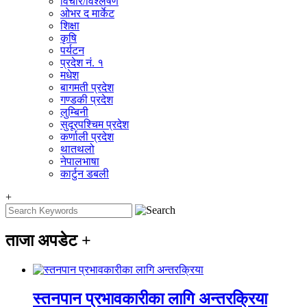
विचार/विश्‍लेषण
ओभर द मार्केट
शिक्षा
कृषि
पर्यटन
प्रदेश नं. १
मधेश
बागमती प्रदेश
गण्डकी प्रदेश
लुम्बिनी
सुदूरपश्चिम प्रदेश
कर्णाली प्रदेश
थातथलो
नेपालभाषा
कार्टुन डबली
+
ताजा अपडेट
+
स्तनपान प्रभावकारीका लागि अन्तरक्रिया