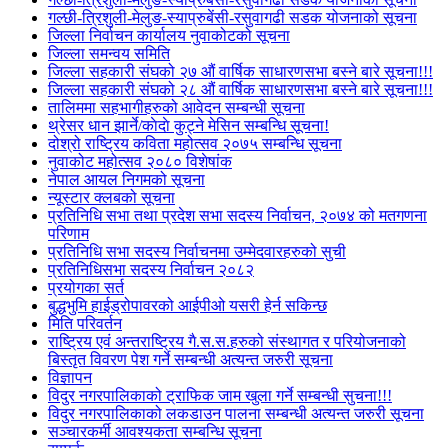
गल्छी-त्रिशुली-मेलुङ-स्याप्रुबेंसी-रसुवागढी सडक योजनाको सूचना
जिल्ला निर्वाचन कार्यालय नुवाकोटको सूचना
जिल्ला समन्वय समिति
जिल्ला सहकारी संघको २७ औं वार्षिक साधारणसभा बस्ने बारे सूचना!!!
जिल्ला सहकारी संघको २८ औं वार्षिक साधारणसभा बस्ने बारे सूचना!!!
तालिममा सहभागीहरुको आवेदन सम्बन्धी सूचना
थ्रेसर धान झार्ने/काेदाे कुट्ने मेसिन सम्बन्धि सूचना!
दोश्रो राष्ट्रिय कविता महोत्सव २०७५ सम्बन्धि सूचना
नुवाकोट महोत्सव २०८० विशेषांक
नेपाल आयल निगमको सूचना
न्यूस्टार क्लबको सूचना
प्रतिनिधि सभा तथा प्रदेश सभा सदस्य निर्वाचन, २०७४ को मतगणना
परिणाम
प्रतिनिधि सभा सदस्य निर्वाचनमा उम्मेदवारहरुको सुची
प्रतिनिधिसभा सदस्य निर्वाचन २०८२
प्रयोगका सर्त
बुद्धभुमि हाईड्रोपावरको आईपीओ यसरी हेर्न सकिन्छ
मिति परिवर्तन
राष्ट्रिय एवं अन्तराष्ट्रिय गै.स.स.हरुको संस्थागत र परियोजनाको
बिस्तृत विवरण पेश गर्ने सम्बन्धी अत्यन्त जरुरी सूचना
विज्ञापन
विदुर नगरपालिकाको ट्राफिक जाम खुला गर्ने सम्बन्धी सुचना!!!
विदुर नगरपालिकाको लकडाउन पालना सम्बन्धी अत्यन्त जरुरी सूचना
सञ्चारकर्मी आवश्यकता सम्बन्धि सूचना