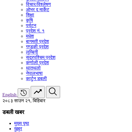
विचार/विश्‍लेषण
ओभर द मार्केट
शिक्षा
कृषि
पर्यटन
प्रदेश नं. १
मधेश
बागमती प्रदेश
गण्डकी प्रदेश
लुम्बिनी
सुदूरपश्चिम प्रदेश
कर्णाली प्रदेश
थातथलो
नेपालभाषा
कार्टुन डबली
English
२०८३ साउन २१, बिहिबार
डबली खबर
मुख्य पृष्ठ
खबर