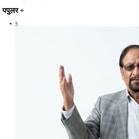
पपुलर
+
१