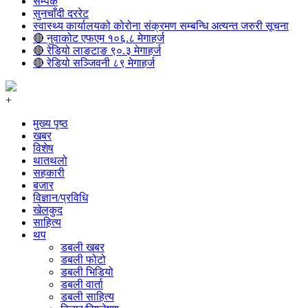
सम्पर्क
सुनचाँदी दररेट
स्वास्थ्य कार्यालयको कोरोना संक्रमण सम्बन्धि अत्यन्त जरुरी सूचना
🔴 नुवाकोट एफएम १०६.८ मेगाहर्ज
🔴 रेडियो लाङटाङ ९०.३ मेगाहर्ज
🔴 रेडियो सञ्जिवनी ८९ मेगाहर्ज
+
मुख्य पृष्ठ
खबर
विशेष
थातथलो
सहकारी
बजार
विज्ञान/प्रविधि
खेलकुद
साहित्य
थप
डबली खबर
डबली फोटो
डबली भिडियो
डबली वार्ता
डबली साहित्य