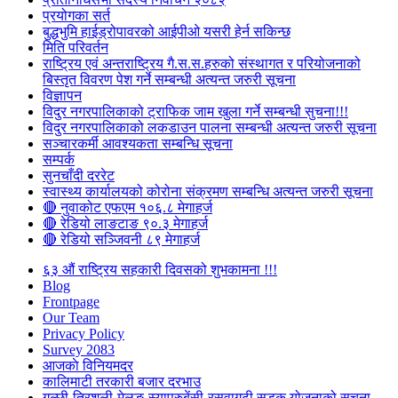
प्रयोगका सर्त
बुद्धभुमि हाईड्रोपावरको आईपीओ यसरी हेर्न सकिन्छ
मिति परिवर्तन
राष्ट्रिय एवं अन्तराष्ट्रिय गै.स.स.हरुको संस्थागत र परियोजनाको
बिस्तृत विवरण पेश गर्ने सम्बन्धी अत्यन्त जरुरी सूचना
विज्ञापन
विदुर नगरपालिकाको ट्राफिक जाम खुला गर्ने सम्बन्धी सुचना!!!
विदुर नगरपालिकाको लकडाउन पालना सम्बन्धी अत्यन्त जरुरी सूचना
सञ्चारकर्मी आवश्यकता सम्बन्धि सूचना
सम्पर्क
सुनचाँदी दररेट
स्वास्थ्य कार्यालयको कोरोना संक्रमण सम्बन्धि अत्यन्त जरुरी सूचना
🔴 नुवाकोट एफएम १०६.८ मेगाहर्ज
🔴 रेडियो लाङटाङ ९०.३ मेगाहर्ज
🔴 रेडियो सञ्जिवनी ८९ मेगाहर्ज
६३ औं राष्ट्रिय सहकारी दिवसको शुभकामना !!!
Blog
Frontpage
Our Team
Privacy Policy
Survey 2083
आजकाे विनियमदर
कालिमाटी तरकारी बजार दरभाउ
गल्छी-त्रिशुली-मेलुङ-स्याप्रुबेंसी-रसुवागढी सडक योजनाको सूचना