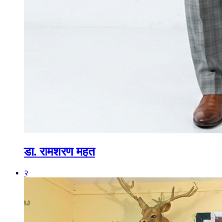
डा. रामशरण महत
२