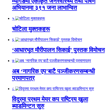
म्यागङमा एकीकृत जनस्वास्थ्य तथा पोषण
अभियानमा ३९१ जना लाभान्वित
५
चोटिला मुक्तकहरू
६
‘आधारभूत मौरीपालन सिकाई’ पुस्तक विमोचन
७
अब ‘नागरिक एप’बाटै पञ्जीकरणसम्बन्धी
प्रमाणपत्र
८
विदुरमा प्रथम मेयर कप राष्ट्रिय खुला
ब्याडमिन्टन सुरु