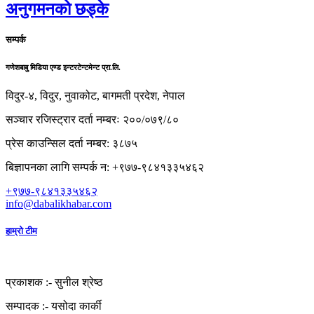
अनुगमनको छड्के
सम्पर्क
गणेशबाबु मिडिया एण्ड इन्टरटेन्टमेन्ट प्रा.लि.
विदुर-४, विदुर, नुवाकोट, बागमती प्रदेश, नेपाल
सञ्चार रजिस्ट्रार दर्ता नम्बरः २००/०७९/८०
प्रेस काउन्सिल दर्ता नम्बर: ३८७५
बिज्ञापनका लागि सम्पर्क न: +९७७-९८४१३३५४६२
+९७७-९८४१३३५४६२
info@dabalikhabar.com
हाम्रो टीम
प्रकाशक :-
सुनील श्रेष्ठ
सम्पादक :-
यसोदा कार्की