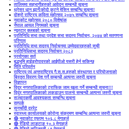
तालिममा सहभागीहरुको आवेदन सम्बन्धी सूचना
थ्रेसर धान झार्ने/काेदाे कुट्ने मेसिन सम्बन्धि सूचना!
दोश्रो राष्ट्रिय कविता महोत्सव २०७५ सम्बन्धि सूचना
नुवाकोट महोत्सव २०८० विशेषांक
नेपाल आयल निगमको सूचना
न्यूस्टार क्लबको सूचना
प्रतिनिधि सभा तथा प्रदेश सभा सदस्य निर्वाचन, २०७४ को मतगणना
परिणाम
प्रतिनिधि सभा सदस्य निर्वाचनमा उम्मेदवारहरुको सुची
प्रतिनिधिसभा सदस्य निर्वाचन २०८२
प्रयोगका सर्त
बुद्धभुमि हाईड्रोपावरको आईपीओ यसरी हेर्न सकिन्छ
मिति परिवर्तन
राष्ट्रिय एवं अन्तराष्ट्रिय गै.स.स.हरुको संस्थागत र परियोजनाको
बिस्तृत विवरण पेश गर्ने सम्बन्धी अत्यन्त जरुरी सूचना
विज्ञापन
विदुर नगरपालिकाको ट्राफिक जाम खुला गर्ने सम्बन्धी सुचना!!!
विदुर नगरपालिकाको लकडाउन पालना सम्बन्धी अत्यन्त जरुरी सूचना
सञ्चारकर्मी आवश्यकता सम्बन्धि सूचना
सम्पर्क
सुनचाँदी दररेट
स्वास्थ्य कार्यालयको कोरोना संक्रमण सम्बन्धि अत्यन्त जरुरी सूचना
🔴 नुवाकोट एफएम १०६.८ मेगाहर्ज
🔴 रेडियो लाङटाङ ९०.३ मेगाहर्ज
🔴 रेडियो सञ्जिवनी ८९ मेगाहर्ज