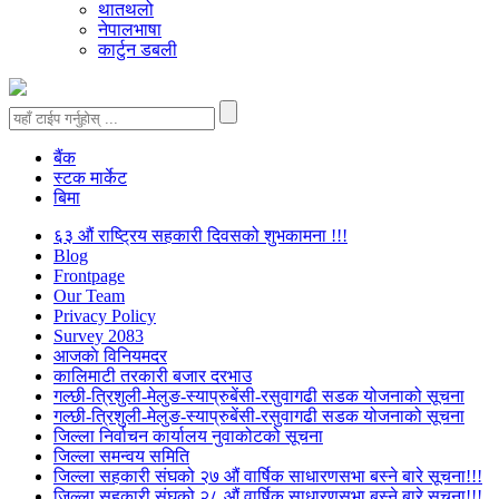
थातथलो
नेपालभाषा
कार्टुन डबली
बैंक
स्टक मार्केट
बिमा
६३ औं राष्ट्रिय सहकारी दिवसको शुभकामना !!!
Blog
Frontpage
Our Team
Privacy Policy
Survey 2083
आजकाे विनियमदर
कालिमाटी तरकारी बजार दरभाउ
गल्छी-त्रिशुली-मेलुङ-स्याप्रुबेंसी-रसुवागढी सडक योजनाको सूचना
गल्छी-त्रिशुली-मेलुङ-स्याप्रुबेंसी-रसुवागढी सडक योजनाको सूचना
जिल्ला निर्वाचन कार्यालय नुवाकोटको सूचना
जिल्ला समन्वय समिति
जिल्ला सहकारी संघको २७ औं वार्षिक साधारणसभा बस्ने बारे सूचना!!!
जिल्ला सहकारी संघको २८ औं वार्षिक साधारणसभा बस्ने बारे सूचना!!!