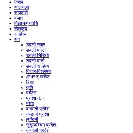
विशेष
थातथलो
सहकारी
बजार
विज्ञान/प्रविधि
खेलकुद
साहित्य
थप
डबली खबर
डबली फोटो
डबली भिडियो
डबली वार्ता
डबली साहित्य
विचार/विश्‍लेषण
ओभर द मार्केट
शिक्षा
कृषि
पर्यटन
प्रदेश नं. १
मधेश
बागमती प्रदेश
गण्डकी प्रदेश
लुम्बिनी
सुदूरपश्चिम प्रदेश
कर्णाली प्रदेश