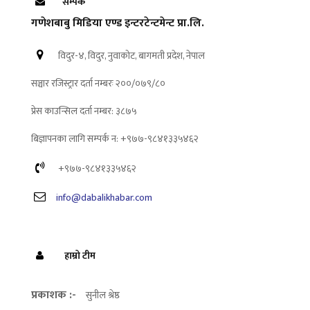
सम्पर्क
गणेशबाबु मिडिया एण्ड इन्टरटेन्टमेन्ट प्रा.लि.
विदुर-४, विदुर, नुवाकोट, बागमती प्रदेश, नेपाल
सञ्चार रजिस्ट्रार दर्ता नम्बरः २००/०७९/८०
प्रेस काउन्सिल दर्ता नम्बर: ३८७५
बिज्ञापनका लागि सम्पर्क न: +९७७-९८४१३३५४६२
+९७७-९८४१३३५४६२
info@dabalikhabar.com
हाम्रो टीम
प्रकाशक :-
सुनील श्रेष्ठ