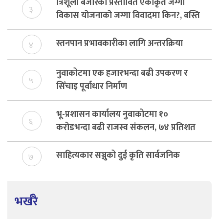
त्रिशूली बजारको प्रस्तावित एकीकृत जग्गा
३
विकास योजनाको जग्गा विवादमा किन?, बस्ति
विकास दर्ता नभए समिति विघटन हुने
स्तनपान प्रभावकारीका लागि अन्तरक्रिया
४
नुवाकोटमा एक हजारभन्दा बढी उपकरण र
५
सिँचाइ पूर्वाधार निर्माण
भू-प्रशासन कार्यालय नुवाकोटमा १०
६
करोडभन्दा बढी राजस्व संकलन, ७४ प्रतिशत
बेरुजु फर्छयौट
साहित्यकार सञ्जुको दुई कृति सार्वजनिक
७
भर्खरै