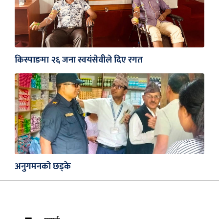
किस्पाङमा २६ जना स्वयंसेवीले दिए रगत
अनुगमनको छड्के