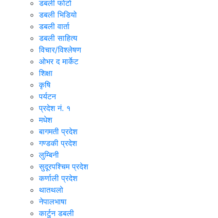
डबली फोटो
डबली भिडियो
डबली वार्ता
डबली साहित्य
विचार/विश्‍लेषण
ओभर द मार्केट
शिक्षा
कृषि
पर्यटन
प्रदेश नं. १
मधेश
बागमती प्रदेश
गण्डकी प्रदेश
लुम्बिनी
सुदूरपश्चिम प्रदेश
कर्णाली प्रदेश
थातथलो
नेपालभाषा
कार्टुन डबली