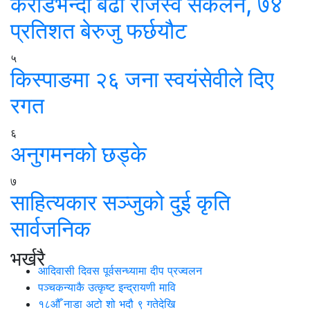
करोडभन्दा बढी राजस्व संकलन, ७४
प्रतिशत बेरुजु फर्छयौट
५
किस्पाङमा २६ जना स्वयंसेवीले दिए
रगत
६
अनुगमनको छड्के
७
साहित्यकार सञ्जुको दुई कृति
सार्वजनिक
भर्खरै
आदिवासी दिवस पूर्वसन्ध्यामा दीप प्रज्वलन
पञ्चकन्याकै उत्कृष्ट इन्द्रायणी मावि
१८औँ नाडा अटो शो भदौ ९ गतेदेखि