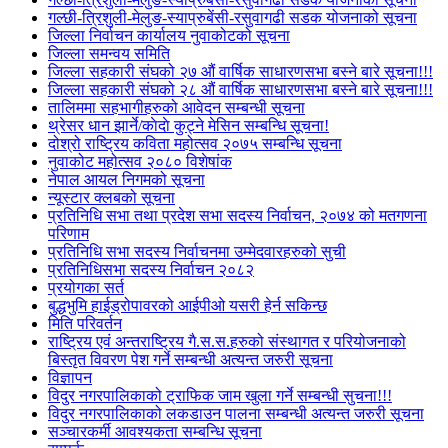
गल्छी-त्रिशुली-मेलुङ-स्याप्रुबेंसी-रसुवागढी सडक योजनाको सूचना
जिल्ला निर्वाचन कार्यालय नुवाकोटको सूचना
जिल्ला समन्वय समिति
जिल्ला सहकारी संघको २७ औं वार्षिक साधारणसभा बस्ने बारे सूचना!!!
जिल्ला सहकारी संघको २८ औं वार्षिक साधारणसभा बस्ने बारे सूचना!!!
तालिममा सहभागीहरुको आवेदन सम्बन्धी सूचना
थ्रेसर धान झार्ने/काेदाे कुट्ने मेसिन सम्बन्धि सूचना!
दोश्रो राष्ट्रिय कविता महोत्सव २०७५ सम्बन्धि सूचना
नुवाकोट महोत्सव २०८० विशेषांक
नेपाल आयल निगमको सूचना
न्यूस्टार क्लबको सूचना
प्रतिनिधि सभा तथा प्रदेश सभा सदस्य निर्वाचन, २०७४ को मतगणना
परिणाम
प्रतिनिधि सभा सदस्य निर्वाचनमा उम्मेदवारहरुको सुची
प्रतिनिधिसभा सदस्य निर्वाचन २०८२
प्रयोगका सर्त
बुद्धभुमि हाईड्रोपावरको आईपीओ यसरी हेर्न सकिन्छ
मिति परिवर्तन
राष्ट्रिय एवं अन्तराष्ट्रिय गै.स.स.हरुको संस्थागत र परियोजनाको
बिस्तृत विवरण पेश गर्ने सम्बन्धी अत्यन्त जरुरी सूचना
विज्ञापन
विदुर नगरपालिकाको ट्राफिक जाम खुला गर्ने सम्बन्धी सुचना!!!
विदुर नगरपालिकाको लकडाउन पालना सम्बन्धी अत्यन्त जरुरी सूचना
सञ्चारकर्मी आवश्यकता सम्बन्धि सूचना