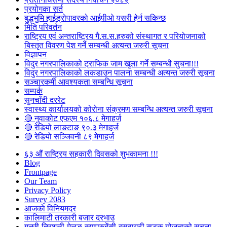
प्रयोगका सर्त
बुद्धभुमि हाईड्रोपावरको आईपीओ यसरी हेर्न सकिन्छ
मिति परिवर्तन
राष्ट्रिय एवं अन्तराष्ट्रिय गै.स.स.हरुको संस्थागत र परियोजनाको
बिस्तृत विवरण पेश गर्ने सम्बन्धी अत्यन्त जरुरी सूचना
विज्ञापन
विदुर नगरपालिकाको ट्राफिक जाम खुला गर्ने सम्बन्धी सुचना!!!
विदुर नगरपालिकाको लकडाउन पालना सम्बन्धी अत्यन्त जरुरी सूचना
सञ्चारकर्मी आवश्यकता सम्बन्धि सूचना
सम्पर्क
सुनचाँदी दररेट
स्वास्थ्य कार्यालयको कोरोना संक्रमण सम्बन्धि अत्यन्त जरुरी सूचना
🔴 नुवाकोट एफएम १०६.८ मेगाहर्ज
🔴 रेडियो लाङटाङ ९०.३ मेगाहर्ज
🔴 रेडियो सञ्जिवनी ८९ मेगाहर्ज
६३ औं राष्ट्रिय सहकारी दिवसको शुभकामना !!!
Blog
Frontpage
Our Team
Privacy Policy
Survey 2083
आजकाे विनियमदर
कालिमाटी तरकारी बजार दरभाउ
गल्छी-त्रिशुली-मेलुङ-स्याप्रुबेंसी-रसुवागढी सडक योजनाको सूचना