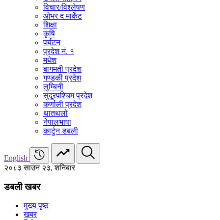
विचार/विश्‍लेषण
ओभर द मार्केट
शिक्षा
कृषि
पर्यटन
प्रदेश नं. १
मधेश
बागमती प्रदेश
गण्डकी प्रदेश
लुम्बिनी
सुदूरपश्चिम प्रदेश
कर्णाली प्रदेश
थातथलो
नेपालभाषा
कार्टुन डबली
English
२०८३ साउन २३, शनिबार
डबली खबर
मुख्य पृष्ठ
खबर