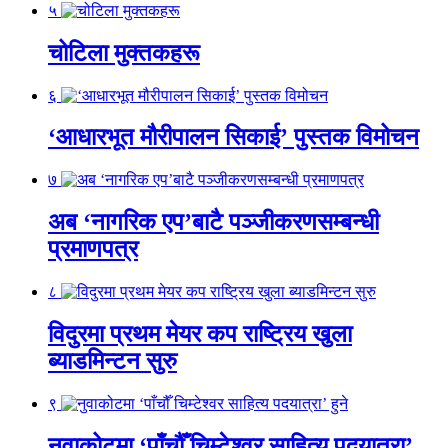
५
चोटिला मुक्तकहरू
६
‘आधारभूत मौरीपालन सिकाई’ पुस्तक विमोचन
७
अब ‘नागरिक एप’बाटै पञ्जीकरणसम्बन्धी
प्रमाणपत्र
८
विदुरमा प्रथम मेयर कप राष्ट्रिय खुला
ब्याडमिन्टन सुरु
९
नुवाकोटमा ‘पाँचौँ चिम्टेश्वर साहित्य पदयात्रा’