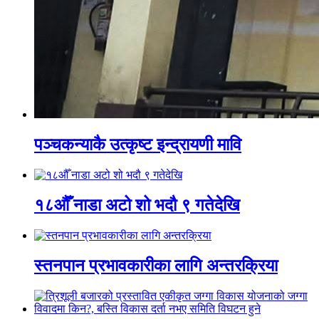
पञ्चकन्याकै उत्कृष्ट इन्द्रायणी मावि
१८औँ नाडा अटो शो भदौ ९ गतेदेखि
स्तनपान प्रभावकारीका लागि अन्तरक्रिया