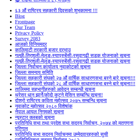
६३ औं राष्ट्रिय सहकारी दिवसको शुभकामना !!!
Blog
Frontpage
Our Team
Privacy Policy
Survey 2083
आजकाे विनियमदर
कालिमाटी तरकारी बजार दरभाउ
गल्छी-त्रिशुली-मेलुङ-स्याप्रुबेंसी-रसुवागढी सडक योजनाको सूचना
गल्छी-त्रिशुली-मेलुङ-स्याप्रुबेंसी-रसुवागढी सडक योजनाको सूचना
जिल्ला निर्वाचन कार्यालय नुवाकोटको सूचना
जिल्ला समन्वय समिति
जिल्ला सहकारी संघको २७ औं वार्षिक साधारणसभा बस्ने बारे सूचना!!!
जिल्ला सहकारी संघको २८ औं वार्षिक साधारणसभा बस्ने बारे सूचना!!!
तालिममा सहभागीहरुको आवेदन सम्बन्धी सूचना
थ्रेसर धान झार्ने/काेदाे कुट्ने मेसिन सम्बन्धि सूचना!
दोश्रो राष्ट्रिय कविता महोत्सव २०७५ सम्बन्धि सूचना
नुवाकोट महोत्सव २०८० विशेषांक
नेपाल आयल निगमको सूचना
न्यूस्टार क्लबको सूचना
प्रतिनिधि सभा तथा प्रदेश सभा सदस्य निर्वाचन, २०७४ को मतगणना
परिणाम
प्रतिनिधि सभा सदस्य निर्वाचनमा उम्मेदवारहरुको सुची
प्रतिनिधिसभा सदस्य निर्वाचन २०८२