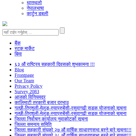
थातथलो
नेपालभाषा
कार्टुन डबली
बैंक
स्टक मार्केट
बिमा
६३ औं राष्ट्रिय सहकारी दिवसको शुभकामना !!!
Blog
Frontpage
Our Team
Privacy Policy
Survey 2083
आजकाे विनियमदर
कालिमाटी तरकारी बजार दरभाउ
गल्छी-त्रिशुली-मेलुङ-स्याप्रुबेंसी-रसुवागढी सडक योजनाको सूचना
गल्छी-त्रिशुली-मेलुङ-स्याप्रुबेंसी-रसुवागढी सडक योजनाको सूचना
जिल्ला निर्वाचन कार्यालय नुवाकोटको सूचना
जिल्ला समन्वय समिति
जिल्ला सहकारी संघको २७ औं वार्षिक साधारणसभा बस्ने बारे सूचना!!!
जिल्ला सहकारी संघको २८ औं वार्षिक साधारणसभा बस्ने बारे सूचना!!!