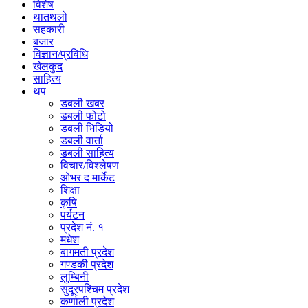
विशेष
थातथलो
सहकारी
बजार
विज्ञान/प्रविधि
खेलकुद
साहित्य
थप
डबली खबर
डबली फोटो
डबली भिडियो
डबली वार्ता
डबली साहित्य
विचार/विश्‍लेषण
ओभर द मार्केट
शिक्षा
कृषि
पर्यटन
प्रदेश नं. १
मधेश
बागमती प्रदेश
गण्डकी प्रदेश
लुम्बिनी
सुदूरपश्चिम प्रदेश
कर्णाली प्रदेश