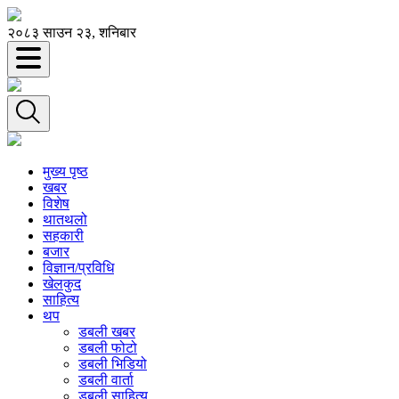
२०८३ साउन २३, शनिबार
मुख्य पृष्ठ
खबर
विशेष
थातथलो
सहकारी
बजार
विज्ञान/प्रविधि
खेलकुद
साहित्य
थप
डबली खबर
डबली फोटो
डबली भिडियो
डबली वार्ता
डबली साहित्य