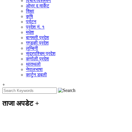
विचार/विश्‍लेषण
ओभर द मार्केट
शिक्षा
कृषि
पर्यटन
प्रदेश नं. १
मधेश
बागमती प्रदेश
गण्डकी प्रदेश
लुम्बिनी
सुदूरपश्चिम प्रदेश
कर्णाली प्रदेश
थातथलो
नेपालभाषा
कार्टुन डबली
+
ताजा अपडेट
+