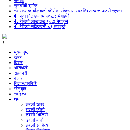
सम्पर्क
सुनचाँदी दररेट
स्वास्थ्य कार्यालयको कोरोना संक्रमण सम्बन्धि अत्यन्त जरुरी सूचना
🔴 नुवाकोट एफएम १०६.८ मेगाहर्ज
🔴 रेडियो लाङटाङ ९०.३ मेगाहर्ज
🔴 रेडियो सञ्जिवनी ८९ मेगाहर्ज
+
मुख्य पृष्ठ
खबर
विशेष
थातथलो
सहकारी
बजार
विज्ञान/प्रविधि
खेलकुद
साहित्य
थप
डबली खबर
डबली फोटो
डबली भिडियो
डबली वार्ता
डबली साहित्य