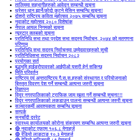
तालिममा सहभागीहरुको आवेदन सम्बन्धी सूचना
थ्रेसर धान झार्ने/काेदाे कुट्ने मेसिन सम्बन्धि सूचना!
दोश्रो राष्ट्रिय कविता महोत्सव २०७५ सम्बन्धि सूचना
नुवाकोट महोत्सव २०८० विशेषांक
नेपाल आयल निगमको सूचना
न्यूस्टार क्लबको सूचना
प्रतिनिधि सभा तथा प्रदेश सभा सदस्य निर्वाचन, २०७४ को मतगणना
परिणाम
प्रतिनिधि सभा सदस्य निर्वाचनमा उम्मेदवारहरुको सुची
प्रतिनिधिसभा सदस्य निर्वाचन २०८२
प्रयोगका सर्त
बुद्धभुमि हाईड्रोपावरको आईपीओ यसरी हेर्न सकिन्छ
मिति परिवर्तन
राष्ट्रिय एवं अन्तराष्ट्रिय गै.स.स.हरुको संस्थागत र परियोजनाको
बिस्तृत विवरण पेश गर्ने सम्बन्धी अत्यन्त जरुरी सूचना
विज्ञापन
विदुर नगरपालिकाको ट्राफिक जाम खुला गर्ने सम्बन्धी सुचना!!!
विदुर नगरपालिकाको लकडाउन पालना सम्बन्धी अत्यन्त जरुरी सूचना
सञ्चारकर्मी आवश्यकता सम्बन्धि सूचना
सम्पर्क
सुनचाँदी दररेट
स्वास्थ्य कार्यालयको कोरोना संक्रमण सम्बन्धि अत्यन्त जरुरी सूचना
🔴 नुवाकोट एफएम १०६.८ मेगाहर्ज
🔴 रेडियो लाङटाङ ९०.३ मेगाहर्ज
🔴 रेडियो सञ्जिवनी ८९ मेगाहर्ज