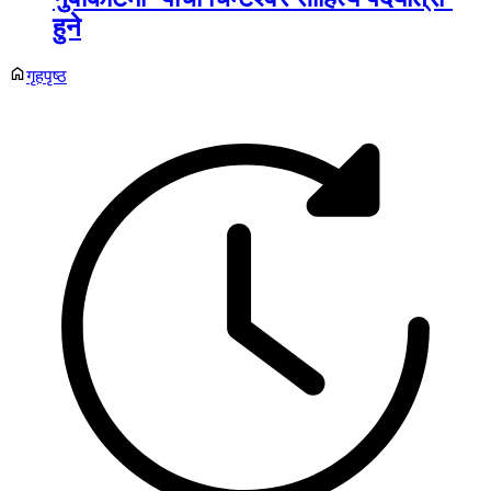
हुने
गृहपृष्ठ