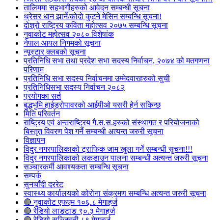
तालिममा सहभागीहरुको आवेदन सम्बन्धी सूचना
थ्रेसर धान झार्ने/काेदाे कुट्ने मेसिन सम्बन्धि सूचना!
दोश्रो राष्ट्रिय कविता महोत्सव २०७५ सम्बन्धि सूचना
नुवाकोट महोत्सव २०८० विशेषांक
नेपाल आयल निगमको सूचना
न्यूस्टार क्लबको सूचना
प्रतिनिधि सभा तथा प्रदेश सभा सदस्य निर्वाचन, २०७४ को मतगणना
परिणाम
प्रतिनिधि सभा सदस्य निर्वाचनमा उम्मेदवारहरुको सुची
प्रतिनिधिसभा सदस्य निर्वाचन २०८२
प्रयोगका सर्त
बुद्धभुमि हाईड्रोपावरको आईपीओ यसरी हेर्न सकिन्छ
मिति परिवर्तन
राष्ट्रिय एवं अन्तराष्ट्रिय गै.स.स.हरुको संस्थागत र परियोजनाको
बिस्तृत विवरण पेश गर्ने सम्बन्धी अत्यन्त जरुरी सूचना
विज्ञापन
विदुर नगरपालिकाको ट्राफिक जाम खुला गर्ने सम्बन्धी सुचना!!!
विदुर नगरपालिकाको लकडाउन पालना सम्बन्धी अत्यन्त जरुरी सूचना
सञ्चारकर्मी आवश्यकता सम्बन्धि सूचना
सम्पर्क
सुनचाँदी दररेट
स्वास्थ्य कार्यालयको कोरोना संक्रमण सम्बन्धि अत्यन्त जरुरी सूचना
🔴 नुवाकोट एफएम १०६.८ मेगाहर्ज
🔴 रेडियो लाङटाङ ९०.३ मेगाहर्ज
🔴 रेडियो सञ्जिवनी ८९ मेगाहर्ज