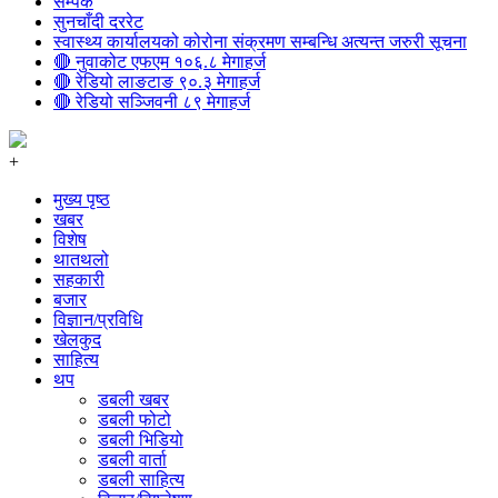
सम्पर्क
सुनचाँदी दररेट
स्वास्थ्य कार्यालयको कोरोना संक्रमण सम्बन्धि अत्यन्त जरुरी सूचना
🔴 नुवाकोट एफएम १०६.८ मेगाहर्ज
🔴 रेडियो लाङटाङ ९०.३ मेगाहर्ज
🔴 रेडियो सञ्जिवनी ८९ मेगाहर्ज
+
मुख्य पृष्ठ
खबर
विशेष
थातथलो
सहकारी
बजार
विज्ञान/प्रविधि
खेलकुद
साहित्य
थप
डबली खबर
डबली फोटो
डबली भिडियो
डबली वार्ता
डबली साहित्य