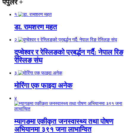
पपुलर
+
१
डा. रामशरण महत
२
दुप्चेश्वर र रेस्लिङको प्रबर्द्धन गर्दै: नेपाल रिङ
रेस्लिङ संघ
३
मोरिंगा एक फाइदा अनेक
४
म्यागङमा एकीकृत जनस्वास्थ्य तथा पोषण
अभियानमा ३९१ जना लाभान्वित