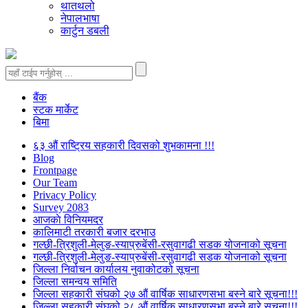
थातथलो
नेपालभाषा
कार्टुन डबली
बैंक
स्टक मार्केट
बिमा
६३ औं राष्ट्रिय सहकारी दिवसको शुभकामना !!!
Blog
Frontpage
Our Team
Privacy Policy
Survey 2083
आजकाे विनियमदर
कालिमाटी तरकारी बजार दरभाउ
गल्छी-त्रिशुली-मेलुङ-स्याप्रुबेंसी-रसुवागढी सडक योजनाको सूचना
गल्छी-त्रिशुली-मेलुङ-स्याप्रुबेंसी-रसुवागढी सडक योजनाको सूचना
जिल्ला निर्वाचन कार्यालय नुवाकोटको सूचना
जिल्ला समन्वय समिति
जिल्ला सहकारी संघको २७ औं वार्षिक साधारणसभा बस्ने बारे सूचना!!!
जिल्ला सहकारी संघको २८ औं वार्षिक साधारणसभा बस्ने बारे सूचना!!!