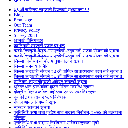
६३ औं राष्ट्रिय सहकारी दिवसको शुभकामना !!!
Blog
Frontpage
Our Team
Privacy Policy
Survey 2083
आजकाे विनियमदर
कालिमाटी तरकारी बजार दरभाउ
गल्छी-त्रिशुली-मेलुङ-स्याप्रुबेंसी-रसुवागढी सडक योजनाको सूचना
गल्छी-त्रिशुली-मेलुङ-स्याप्रुबेंसी-रसुवागढी सडक योजनाको सूचना
जिल्ला निर्वाचन कार्यालय नुवाकोटको सूचना
जिल्ला समन्वय समिति
जिल्ला सहकारी संघको २७ औं वार्षिक साधारणसभा बस्ने बारे सूचना!!!
जिल्ला सहकारी संघको २८ औं वार्षिक साधारणसभा बस्ने बारे सूचना!!!
तालिममा सहभागीहरुको आवेदन सम्बन्धी सूचना
थ्रेसर धान झार्ने/काेदाे कुट्ने मेसिन सम्बन्धि सूचना!
दोश्रो राष्ट्रिय कविता महोत्सव २०७५ सम्बन्धि सूचना
नुवाकोट महोत्सव २०८० विशेषांक
नेपाल आयल निगमको सूचना
न्यूस्टार क्लबको सूचना
प्रतिनिधि सभा तथा प्रदेश सभा सदस्य निर्वाचन, २०७४ को मतगणना
परिणाम
प्रतिनिधि सभा सदस्य निर्वाचनमा उम्मेदवारहरुको सुची
प्रतिनिधिसभा सदस्य निर्वाचन २०८२