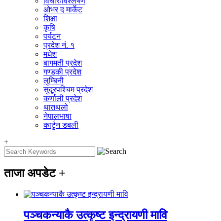
विचार/विश्‍लेषण
ओभर द मार्केट
शिक्षा
कृषि
पर्यटन
प्रदेश नं. १
मधेश
बागमती प्रदेश
गण्डकी प्रदेश
लुम्बिनी
सुदूरपश्चिम प्रदेश
कर्णाली प्रदेश
थातथलो
नेपालभाषा
कार्टुन डबली
+
ताजा अपडेट
+
पञ्चकन्याकै उत्कृष्ट इन्द्रायणी मावि