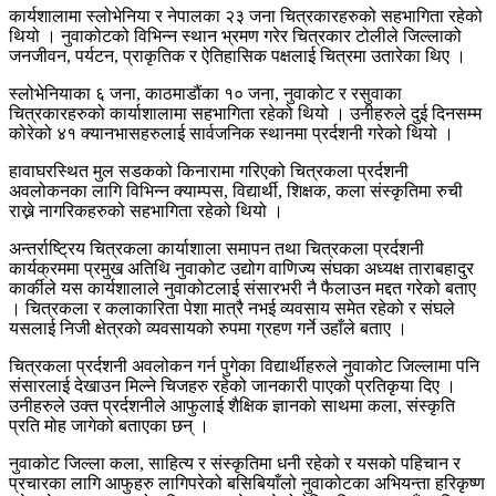
कार्यशालामा स्लोभेनिया र नेपालका २३ जना चित्रकारहरुको सहभागिता रहेको
थियो । नुवाकोटको विभिन्न स्थान भ्रमण गरेर चित्रकार टोलीले जिल्लाको
जनजीवन, पर्यटन, प्राकृतिक र ऐतिहासिक पक्षलाई चित्रमा उतारेका थिए ।
स्लोभेनियाका ६ जना, काठमाडौंका १० जना, नुवाकोट र रसुवाका
चित्रकारहरुको कार्याशालामा सहभागिता रहेको थियो । उनीहरुले दुई दिनसम्म
कोरेको ४१ क्यानभासहरुलाई सार्वजनिक स्थानमा प्रर्दशनी गरेको थियो ।
हावाघरस्थित मुल सडकको किनारामा गरिएको चित्रकला प्रर्दशनी
अवलोकनका लागि विभिन्न क्याम्पस, विद्यार्थी, शिक्षक, कला संस्कृतिमा रुची
राख्ने नागरिकहरुको सहभागिता रहेको थियो ।
अन्तर्राष्ट्रिय चित्रकला कार्याशाला समापन तथा चित्रकला प्रर्दशनी
कार्यक्रममा प्रमुख अतिथि नुवाकोट उद्योग वाणिज्य संघका अध्यक्ष ताराबहादुर
कार्कीले यस कार्यशालाले नुवाकोटलाई संसारभरी नै फैलाउन मद्दत गरेको बताए
। चित्रकला र कलाकारिता पेशा मात्रै नभई व्यवसाय समेत रहेको र संघले
यसलाई निजी क्षेत्रको व्यवसायको रुपमा ग्रहण गर्ने उहाँले बताए ।
चित्रकला प्रर्दशनी अवलोकन गर्न पुगेका विद्यार्थीहरुले नुवाकोट जिल्लामा पनि
संसारलाई देखाउन मिल्ने चिजहरु रहेको जानकारी पाएको प्रतिकृया दिए ।
उनीहरुले उक्त प्रर्दशनीले आफुलाई शैक्षिक ज्ञानको साथमा कला, संस्कृति
प्रति मोह जागेको बताएका छन् ।
नुवाकोट जिल्ला कला, साहित्य र संस्कृतिमा धनी रहेको र यसको पहिचान र
प्रचारका लागि आफुहरु लागिपरेको बसिबियाँलो नुवाकोटका अभियन्ता हरिकृष्ण