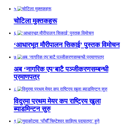
५
चोटिला मुक्तकहरू
६
‘आधारभूत मौरीपालन सिकाई’ पुस्तक विमोचन
७
अब ‘नागरिक एप’बाटै पञ्जीकरणसम्बन्धी
प्रमाणपत्र
८
विदुरमा प्रथम मेयर कप राष्ट्रिय खुला
ब्याडमिन्टन सुरु
९