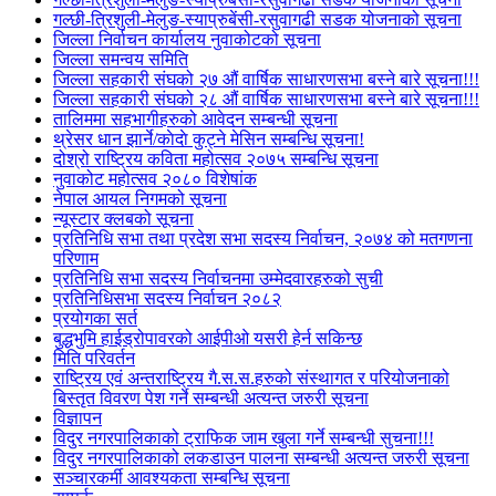
गल्छी-त्रिशुली-मेलुङ-स्याप्रुबेंसी-रसुवागढी सडक योजनाको सूचना
जिल्ला निर्वाचन कार्यालय नुवाकोटको सूचना
जिल्ला समन्वय समिति
जिल्ला सहकारी संघको २७ औं वार्षिक साधारणसभा बस्ने बारे सूचना!!!
जिल्ला सहकारी संघको २८ औं वार्षिक साधारणसभा बस्ने बारे सूचना!!!
तालिममा सहभागीहरुको आवेदन सम्बन्धी सूचना
थ्रेसर धान झार्ने/काेदाे कुट्ने मेसिन सम्बन्धि सूचना!
दोश्रो राष्ट्रिय कविता महोत्सव २०७५ सम्बन्धि सूचना
नुवाकोट महोत्सव २०८० विशेषांक
नेपाल आयल निगमको सूचना
न्यूस्टार क्लबको सूचना
प्रतिनिधि सभा तथा प्रदेश सभा सदस्य निर्वाचन, २०७४ को मतगणना
परिणाम
प्रतिनिधि सभा सदस्य निर्वाचनमा उम्मेदवारहरुको सुची
प्रतिनिधिसभा सदस्य निर्वाचन २०८२
प्रयोगका सर्त
बुद्धभुमि हाईड्रोपावरको आईपीओ यसरी हेर्न सकिन्छ
मिति परिवर्तन
राष्ट्रिय एवं अन्तराष्ट्रिय गै.स.स.हरुको संस्थागत र परियोजनाको
बिस्तृत विवरण पेश गर्ने सम्बन्धी अत्यन्त जरुरी सूचना
विज्ञापन
विदुर नगरपालिकाको ट्राफिक जाम खुला गर्ने सम्बन्धी सुचना!!!
विदुर नगरपालिकाको लकडाउन पालना सम्बन्धी अत्यन्त जरुरी सूचना
सञ्चारकर्मी आवश्यकता सम्बन्धि सूचना