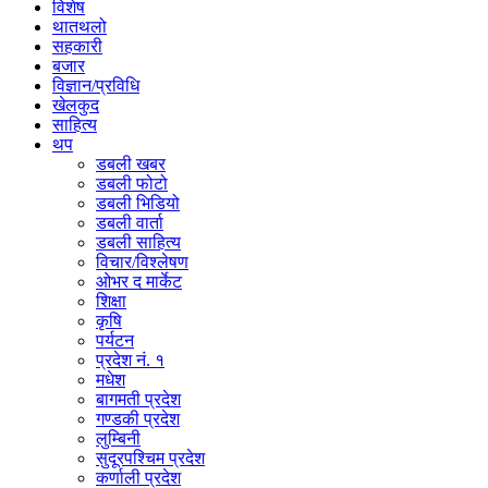
विशेष
थातथलो
सहकारी
बजार
विज्ञान/प्रविधि
खेलकुद
साहित्य
थप
डबली खबर
डबली फोटो
डबली भिडियो
डबली वार्ता
डबली साहित्य
विचार/विश्‍लेषण
ओभर द मार्केट
शिक्षा
कृषि
पर्यटन
प्रदेश नं. १
मधेश
बागमती प्रदेश
गण्डकी प्रदेश
लुम्बिनी
सुदूरपश्चिम प्रदेश
कर्णाली प्रदेश