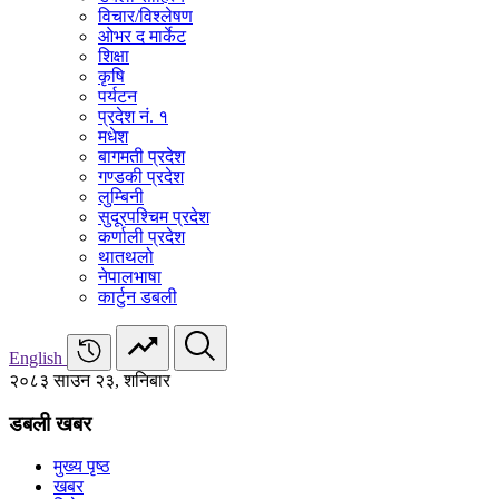
विचार/विश्‍लेषण
ओभर द मार्केट
शिक्षा
कृषि
पर्यटन
प्रदेश नं. १
मधेश
बागमती प्रदेश
गण्डकी प्रदेश
लुम्बिनी
सुदूरपश्चिम प्रदेश
कर्णाली प्रदेश
थातथलो
नेपालभाषा
कार्टुन डबली
English
२०८३ साउन २३, शनिबार
डबली खबर
मुख्य पृष्ठ
खबर