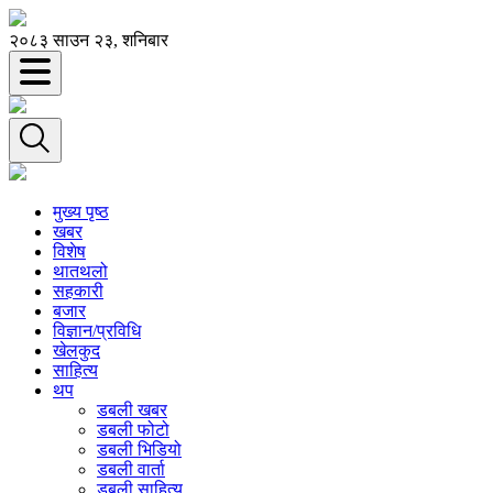
२०८३ साउन २३, शनिबार
मुख्य पृष्ठ
खबर
विशेष
थातथलो
सहकारी
बजार
विज्ञान/प्रविधि
खेलकुद
साहित्य
थप
डबली खबर
डबली फोटो
डबली भिडियो
डबली वार्ता
डबली साहित्य