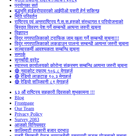
प्रयोगका सर्त
बुद्धभुमि हाईड्रोपावरको आईपीओ यसरी हेर्न सकिन्छ
मिति परिवर्तन
राष्ट्रिय एवं अन्तराष्ट्रिय गै.स.स.हरुको संस्थागत र परियोजनाको
बिस्तृत विवरण पेश गर्ने सम्बन्धी अत्यन्त जरुरी सूचना
विज्ञापन
विदुर नगरपालिकाको ट्राफिक जाम खुला गर्ने सम्बन्धी सुचना!!!
विदुर नगरपालिकाको लकडाउन पालना सम्बन्धी अत्यन्त जरुरी सूचना
सञ्चारकर्मी आवश्यकता सम्बन्धि सूचना
सम्पर्क
सुनचाँदी दररेट
स्वास्थ्य कार्यालयको कोरोना संक्रमण सम्बन्धि अत्यन्त जरुरी सूचना
🔴 नुवाकोट एफएम १०६.८ मेगाहर्ज
🔴 रेडियो लाङटाङ ९०.३ मेगाहर्ज
🔴 रेडियो सञ्जिवनी ८९ मेगाहर्ज
६३ औं राष्ट्रिय सहकारी दिवसको शुभकामना !!!
Blog
Frontpage
Our Team
Privacy Policy
Survey 2083
आजकाे विनियमदर
कालिमाटी तरकारी बजार दरभाउ
गल्छी-त्रिशुली-मेलुङ-स्याप्रुबेंसी-रसुवागढी सडक योजनाको सूचना