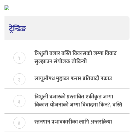
ट्रेन्डिङ
त्रिशुली बजार बस्ति विकासको जग्गा विवाद
१
सुल्झाउन संयोजक तोकियो
लागूऔषध मुद्दाका फरार प्रतिवादी पक्राउ
२
त्रिशूली बजारको प्रस्तावित एकीकृत जग्गा
३
विकास योजनाको जग्गा विवादमा किन?, बस्ति
विकास दर्ता नभए समिति विघटन हुने
स्तनपान प्रभावकारीका लागि अन्तरक्रिया
४