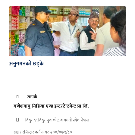
अनुगमनको छड्के
सम्पर्क
गणेशबाबु मिडिया एण्ड इन्टरटेन्टमेन्ट प्रा.लि.
विदुर-४, विदुर, नुवाकोट, बागमती प्रदेश, नेपाल
सञ्चार रजिस्ट्रार दर्ता नम्बरः २००/०७९/८०