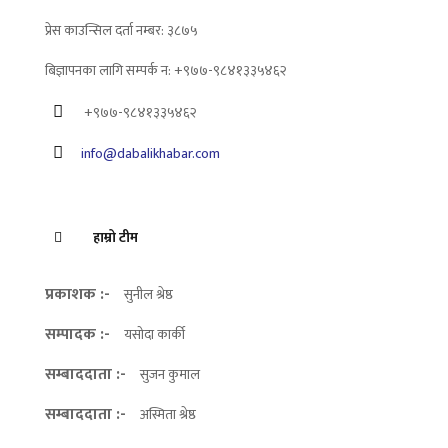
प्रेस काउन्सिल दर्ता नम्बर: ३८७५
बिज्ञापनका लागि सम्पर्क न: +९७७-९८४१३३५४६२
+९७७-९८४१३३५४६२
info@dabalikhabar.com
हाम्रो टीम
प्रकाशक :-
सुनील श्रेष्ठ
सम्पादक :-
यसोदा कार्की
सम्बाददाता :-
सुजन कुमाल
सम्बाददाता :-
अस्मिता श्रेष्ठ