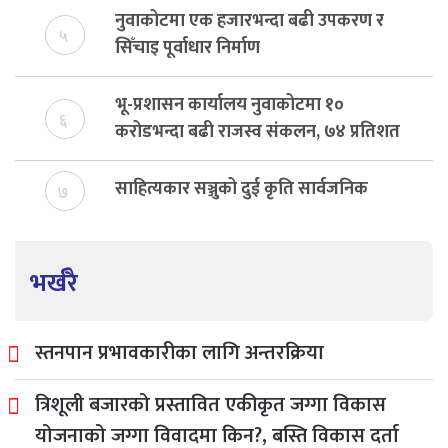
नुवाकोटमा एक हजारभन्दा बढी उपकरण र
५
सिँचाइ पूर्वाधार निर्माण
भू-प्रशासन कार्यालय नुवाकोटमा १०
६
करोडभन्दा बढी राजस्व संकलन, ७४ प्रतिशत
बेरुजु फर्छयौट
साहित्यकार सञ्जुको दुई कृति सार्वजनिक
७
भर्खरै
स्तनपान प्रभावकारीका लागि अन्तरक्रिया
त्रिशूली बजारको प्रस्तावित एकीकृत जग्गा विकास
योजनाको जग्गा विवादमा किन?, बस्ति विकास दर्ता