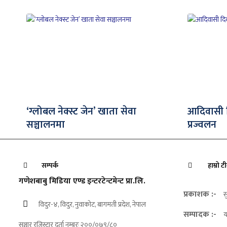
‘ग्लोबल नेक्स्ट जेन’ खाता सेवा
आदिवासी दि
सञ्चालनमा
प्रज्वलन
सम्पर्क
हाम्रो ट
गणेशबाबु मिडिया एण्ड इन्टरटेन्टमेन्ट प्रा.लि.
प्रकाशक :-
स
विदुर-४, विदुर, नुवाकोट, बागमती प्रदेश, नेपाल
सम्पादक :-
य
सञ्चार रजिस्ट्रार दर्ता नम्बरः २००/०७९/८०