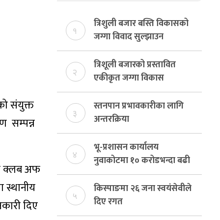
त्रिशुली बजार बस्ति विकासको
१
जग्गा विवाद सुल्झाउन
संयोजक तोकियो
त्रिशूली बजारको प्रस्तावित
२
एकीकृत जग्गा विकास
योजनाको जग्गा विवादमा
ो संयुक्त
किन?, बस्ति विकास दर्ता नभए
स्तनपान प्रभावकारीका लागि
३
समिति विघटन हुने
अन्तरक्रिया
ण सम्पन्न
भू-प्रशासन कार्यालय
४
नुवाकोटमा १० करोडभन्दा बढी
्स क्लब अफ
राजस्व संकलन, ७४ प्रतिशत
 स्थानीय
बेरुजु फर्छयौट
किस्पाङमा २६ जना स्वयंसेवीले
५
दिए रगत
ानकारी दिए