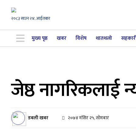
२०८३ साउन २४, आईतबार
मुख्य पृष्ठ
खबर
विशेष
थातथलो
सहकार
जेष्ठ नागरिकलाई न
डबली खबर
२०७४ मंसिर २५, सोमबार