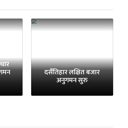
 थप
 चार
ुगमन
दसैँतिहार लक्षित बजार
अनुगमन सुरु