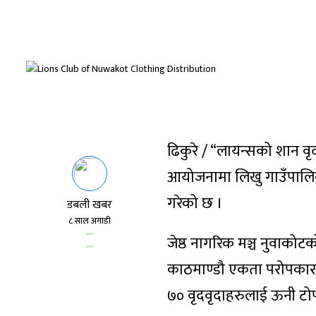
ढिकुरे / “लायन्सको शान वृ
आयोजनामा लिखु गाउँपालिका
गरेको छ ।
डबली खबर
८ साल अगाडी
जेष्ठ नागरिक मञ्च नुवाक
काठमाण्डौ एकता परोपकार 
७० वृदवृदाहरुलाई ऊनी टोप