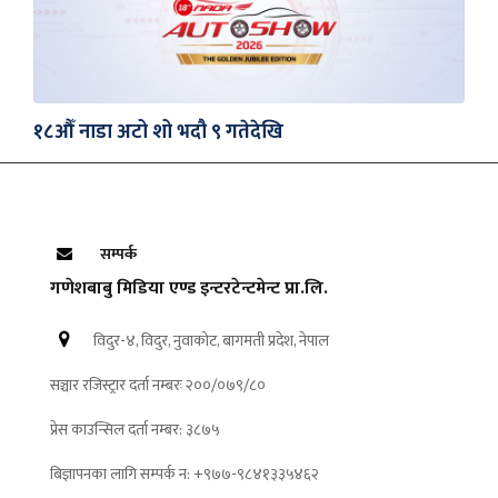
१८औँ नाडा अटो शो भदौ ९ गतेदेखि
सम्पर्क
गणेशबाबु मिडिया एण्ड इन्टरटेन्टमेन्ट प्रा.लि.
विदुर-४, विदुर, नुवाकोट, बागमती प्रदेश, नेपाल
सञ्चार रजिस्ट्रार दर्ता नम्बरः २००/०७९/८०
प्रेस काउन्सिल दर्ता नम्बर: ३८७५
बिज्ञापनका लागि सम्पर्क न: +९७७-९८४१३३५४६२