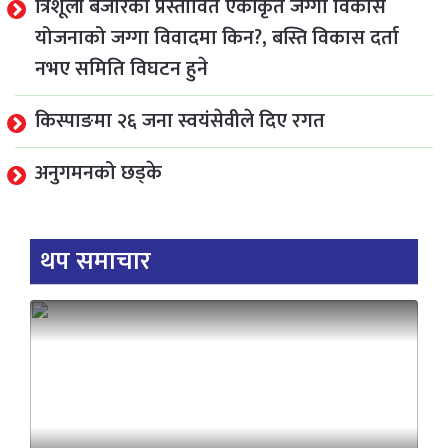
त्रिशूली बजारको प्रस्तावित एकीकृत जग्गा विकास
योजनाको जग्गा विवादमा किन?, बस्ति विकास दर्ता
नभए समिति विघटन हुने
किस्पाङमा २६ जना स्वयंसेवीले दिए रगत
अनुगमनको छड्के
थप समाचार