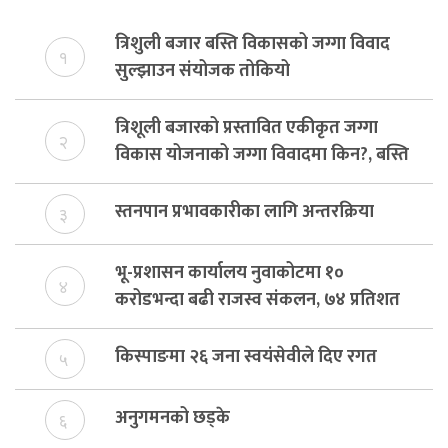
त्रिशुली बजार बस्ति विकासको जग्गा विवाद
१
सुल्झाउन संयोजक तोकियो
त्रिशूली बजारको प्रस्तावित एकीकृत जग्गा
२
विकास योजनाको जग्गा विवादमा किन?, बस्ति
विकास दर्ता नभए समिति विघटन हुने
स्तनपान प्रभावकारीका लागि अन्तरक्रिया
३
भू-प्रशासन कार्यालय नुवाकोटमा १०
४
करोडभन्दा बढी राजस्व संकलन, ७४ प्रतिशत
बेरुजु फर्छयौट
किस्पाङमा २६ जना स्वयंसेवीले दिए रगत
५
अनुगमनको छड्के
६