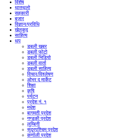
विशेष
थातथलो
सहकारी
बजार
विज्ञान/प्रविधि
खेलकुद
साहित्य
थप
डबली खबर
डबली फोटो
डबली भिडियो
डबली वार्ता
डबली साहित्य
विचार/विश्‍लेषण
ओभर द मार्केट
शिक्षा
कृषि
पर्यटन
प्रदेश नं. १
मधेश
बागमती प्रदेश
गण्डकी प्रदेश
लुम्बिनी
सुदूरपश्चिम प्रदेश
कर्णाली प्रदेश