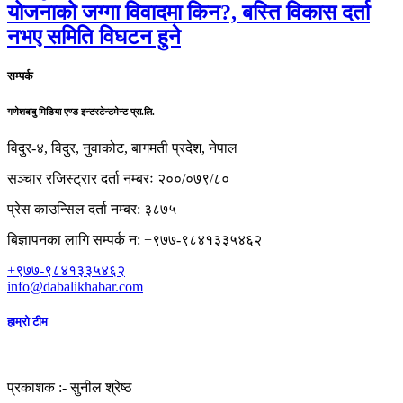
योजनाको जग्गा विवादमा किन?, बस्ति विकास दर्ता
नभए समिति विघटन हुने
सम्पर्क
गणेशबाबु मिडिया एण्ड इन्टरटेन्टमेन्ट प्रा.लि.
विदुर-४, विदुर, नुवाकोट, बागमती प्रदेश, नेपाल
सञ्चार रजिस्ट्रार दर्ता नम्बरः २००/०७९/८०
प्रेस काउन्सिल दर्ता नम्बर: ३८७५
बिज्ञापनका लागि सम्पर्क न: +९७७-९८४१३३५४६२
+९७७-९८४१३३५४६२
info@dabalikhabar.com
हाम्रो टीम
प्रकाशक :-
सुनील श्रेष्ठ