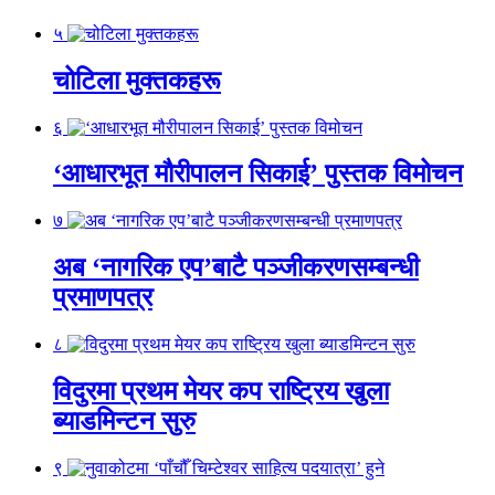
५
चोटिला मुक्तकहरू
६
‘आधारभूत मौरीपालन सिकाई’ पुस्तक विमोचन
७
अब ‘नागरिक एप’बाटै पञ्जीकरणसम्बन्धी
प्रमाणपत्र
८
विदुरमा प्रथम मेयर कप राष्ट्रिय खुला
ब्याडमिन्टन सुरु
९