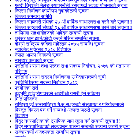
गल्छी-त्रिशुली-मेलुङ-स्याप्रुबेंसी-रसुवागढी सडक योजनाको सूचना
जिल्ला निर्वाचन कार्यालय नुवाकोटको सूचना
जिल्ला समन्वय समिति
जिल्ला सहकारी संघको २७ औं वार्षिक साधारणसभा बस्ने बारे सूचना!!!
जिल्ला सहकारी संघको २८ औं वार्षिक साधारणसभा बस्ने बारे सूचना!!!
तालिममा सहभागीहरुको आवेदन सम्बन्धी सूचना
थ्रेसर धान झार्ने/काेदाे कुट्ने मेसिन सम्बन्धि सूचना!
दोश्रो राष्ट्रिय कविता महोत्सव २०७५ सम्बन्धि सूचना
नुवाकोट महोत्सव २०८० विशेषांक
नेपाल आयल निगमको सूचना
न्यूस्टार क्लबको सूचना
प्रतिनिधि सभा तथा प्रदेश सभा सदस्य निर्वाचन, २०७४ को मतगणना
परिणाम
प्रतिनिधि सभा सदस्य निर्वाचनमा उम्मेदवारहरुको सुची
प्रतिनिधिसभा सदस्य निर्वाचन २०८२
प्रयोगका सर्त
बुद्धभुमि हाईड्रोपावरको आईपीओ यसरी हेर्न सकिन्छ
मिति परिवर्तन
राष्ट्रिय एवं अन्तराष्ट्रिय गै.स.स.हरुको संस्थागत र परियोजनाको
बिस्तृत विवरण पेश गर्ने सम्बन्धी अत्यन्त जरुरी सूचना
विज्ञापन
विदुर नगरपालिकाको ट्राफिक जाम खुला गर्ने सम्बन्धी सुचना!!!
विदुर नगरपालिकाको लकडाउन पालना सम्बन्धी अत्यन्त जरुरी सूचना
सञ्चारकर्मी आवश्यकता सम्बन्धि सूचना