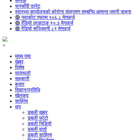
सम्पर्क
सुनचाँदी दररेट
स्वास्थ्य कार्यालयको कोरोना संक्रमण सम्बन्धि अत्यन्त जरुरी सूचना
🔴 नुवाकोट एफएम १०६.८ मेगाहर्ज
🔴 रेडियो लाङटाङ ९०.३ मेगाहर्ज
🔴 रेडियो सञ्जिवनी ८९ मेगाहर्ज
+
मुख्य पृष्ठ
खबर
विशेष
थातथलो
सहकारी
बजार
विज्ञान/प्रविधि
खेलकुद
साहित्य
थप
डबली खबर
डबली फोटो
डबली भिडियो
डबली वार्ता
डबली साहित्य