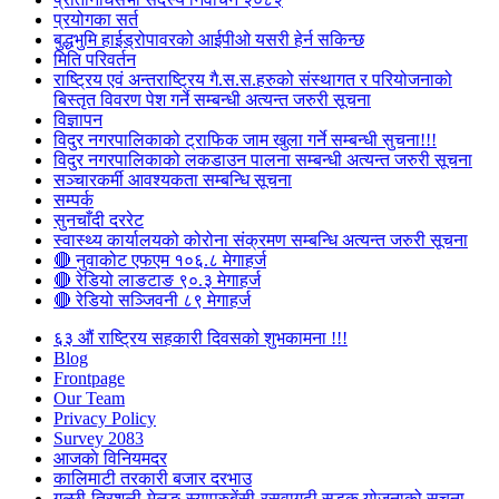
प्रयोगका सर्त
बुद्धभुमि हाईड्रोपावरको आईपीओ यसरी हेर्न सकिन्छ
मिति परिवर्तन
राष्ट्रिय एवं अन्तराष्ट्रिय गै.स.स.हरुको संस्थागत र परियोजनाको
बिस्तृत विवरण पेश गर्ने सम्बन्धी अत्यन्त जरुरी सूचना
विज्ञापन
विदुर नगरपालिकाको ट्राफिक जाम खुला गर्ने सम्बन्धी सुचना!!!
विदुर नगरपालिकाको लकडाउन पालना सम्बन्धी अत्यन्त जरुरी सूचना
सञ्चारकर्मी आवश्यकता सम्बन्धि सूचना
सम्पर्क
सुनचाँदी दररेट
स्वास्थ्य कार्यालयको कोरोना संक्रमण सम्बन्धि अत्यन्त जरुरी सूचना
🔴 नुवाकोट एफएम १०६.८ मेगाहर्ज
🔴 रेडियो लाङटाङ ९०.३ मेगाहर्ज
🔴 रेडियो सञ्जिवनी ८९ मेगाहर्ज
६३ औं राष्ट्रिय सहकारी दिवसको शुभकामना !!!
Blog
Frontpage
Our Team
Privacy Policy
Survey 2083
आजकाे विनियमदर
कालिमाटी तरकारी बजार दरभाउ
गल्छी-त्रिशुली-मेलुङ-स्याप्रुबेंसी-रसुवागढी सडक योजनाको सूचना