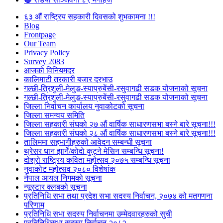
६३ औं राष्ट्रिय सहकारी दिवसको शुभकामना !!!
Blog
Frontpage
Our Team
Privacy Policy
Survey 2083
आजकाे विनियमदर
कालिमाटी तरकारी बजार दरभाउ
गल्छी-त्रिशुली-मेलुङ-स्याप्रुबेंसी-रसुवागढी सडक योजनाको सूचना
गल्छी-त्रिशुली-मेलुङ-स्याप्रुबेंसी-रसुवागढी सडक योजनाको सूचना
जिल्ला निर्वाचन कार्यालय नुवाकोटको सूचना
जिल्ला समन्वय समिति
जिल्ला सहकारी संघको २७ औं वार्षिक साधारणसभा बस्ने बारे सूचना!!!
जिल्ला सहकारी संघको २८ औं वार्षिक साधारणसभा बस्ने बारे सूचना!!!
तालिममा सहभागीहरुको आवेदन सम्बन्धी सूचना
थ्रेसर धान झार्ने/काेदाे कुट्ने मेसिन सम्बन्धि सूचना!
दोश्रो राष्ट्रिय कविता महोत्सव २०७५ सम्बन्धि सूचना
नुवाकोट महोत्सव २०८० विशेषांक
नेपाल आयल निगमको सूचना
न्यूस्टार क्लबको सूचना
प्रतिनिधि सभा तथा प्रदेश सभा सदस्य निर्वाचन, २०७४ को मतगणना
परिणाम
प्रतिनिधि सभा सदस्य निर्वाचनमा उम्मेदवारहरुको सुची
प्रतिनिधिसभा सदस्य निर्वाचन २०८२