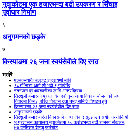
नुवाकोटमा एक हजारभन्दा बढी उपकरण र सिँचाइ
पूर्वाधार निर्माण
६
अनुगमनको छड्के
७
किस्पाङमा २६ जना स्वयंसेवीले दिए रगत
भर्खरै
पञ्चकन्याकै उत्कृष्ट इन्द्रायणी मावि
१८औँ नाडा अटो शो भदौ ९ गतेदेखि
स्तनपान प्रभावकारीका लागि अन्तरक्रिया
त्रिशूली बजारको प्रस्तावित एकीकृत जग्गा विकास योजनाको जग्गा
विवादमा किन?, बस्ति विकास दर्ता नभए समिति विघटन हुने
किस्पाङमा २६ जना स्वयंसेवीले दिए रगत
अनुगमनको छड्के
त्रिशुली बजार बस्ति विकासको जग्गा विवाद सुल्झाउन संयोजक तोकियो
भू-प्रशासन कार्यालय नुवाकोटमा १० करोडभन्दा बढी राजस्व संकलन,
७४ प्रतिशत बेरुजु फर्छयौट