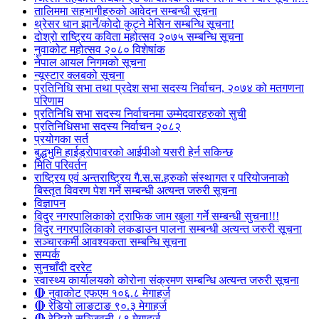
तालिममा सहभागीहरुको आवेदन सम्बन्धी सूचना
थ्रेसर धान झार्ने/काेदाे कुट्ने मेसिन सम्बन्धि सूचना!
दोश्रो राष्ट्रिय कविता महोत्सव २०७५ सम्बन्धि सूचना
नुवाकोट महोत्सव २०८० विशेषांक
नेपाल आयल निगमको सूचना
न्यूस्टार क्लबको सूचना
प्रतिनिधि सभा तथा प्रदेश सभा सदस्य निर्वाचन, २०७४ को मतगणना
परिणाम
प्रतिनिधि सभा सदस्य निर्वाचनमा उम्मेदवारहरुको सुची
प्रतिनिधिसभा सदस्य निर्वाचन २०८२
प्रयोगका सर्त
बुद्धभुमि हाईड्रोपावरको आईपीओ यसरी हेर्न सकिन्छ
मिति परिवर्तन
राष्ट्रिय एवं अन्तराष्ट्रिय गै.स.स.हरुको संस्थागत र परियोजनाको
बिस्तृत विवरण पेश गर्ने सम्बन्धी अत्यन्त जरुरी सूचना
विज्ञापन
विदुर नगरपालिकाको ट्राफिक जाम खुला गर्ने सम्बन्धी सुचना!!!
विदुर नगरपालिकाको लकडाउन पालना सम्बन्धी अत्यन्त जरुरी सूचना
सञ्चारकर्मी आवश्यकता सम्बन्धि सूचना
सम्पर्क
सुनचाँदी दररेट
स्वास्थ्य कार्यालयको कोरोना संक्रमण सम्बन्धि अत्यन्त जरुरी सूचना
🔴 नुवाकोट एफएम १०६.८ मेगाहर्ज
🔴 रेडियो लाङटाङ ९०.३ मेगाहर्ज
🔴 रेडियो सञ्जिवनी ८९ मेगाहर्ज