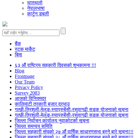
थातथलो
नेपालभाषा
कार्टुन डबली
बैंक
स्टक मार्केट
बिमा
६३ औं राष्ट्रिय सहकारी दिवसको शुभकामना !!!
Blog
Frontpage
Our Team
Privacy Policy
Survey 2083
आजकाे विनियमदर
कालिमाटी तरकारी बजार दरभाउ
गल्छी-त्रिशुली-मेलुङ-स्याप्रुबेंसी-रसुवागढी सडक योजनाको सूचना
गल्छी-त्रिशुली-मेलुङ-स्याप्रुबेंसी-रसुवागढी सडक योजनाको सूचना
जिल्ला निर्वाचन कार्यालय नुवाकोटको सूचना
जिल्ला समन्वय समिति
जिल्ला सहकारी संघको २७ औं वार्षिक साधारणसभा बस्ने बारे सूचना!!!
जिल्ला सहकारी संघको २८ औं वार्षिक साधारणसभा बस्ने बारे सूचना!!!