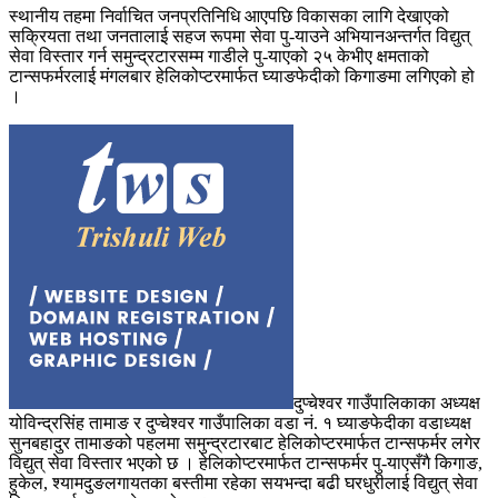
स्थानीय तहमा निर्वाचित जनप्रतिनिधि आएपछि विकासका लागि देखाएको
सक्रियता तथा जनतालाई सहज रूपमा सेवा पु-याउने अभियानअन्तर्गत विद्युत्
सेवा विस्तार गर्न समुन्द्रटारसम्म गाडीले पु-याएको २५ केभीए क्षमताको
टान्सफर्मरलाई मंगलबार हेलिकोप्टरमार्फत घ्याङफेदीको किगाङमा लगिएको हो
।
दुप्चेश्वर गाउँपालिकाका अध्यक्ष
योविन्द्रसिंह तामाङ र दुप्चेश्वर गाउँपालिका वडा नं. १ घ्याङफेदीका वडाध्यक्ष
सुनबहादुर तामाङको पहलमा समुन्द्रटारबाट हेलिकोप्टरमार्फत टान्सफर्मर लगेर
विद्युत् सेवा विस्तार भएको छ । हेलिकोप्टरमार्फत टान्सफर्मर पु-याएसँगै किगाङ,
हुकेल, श्यामदुङलगायतका बस्तीमा रहेका सयभन्दा बढी घरधुरीलाई विद्युत् सेवा