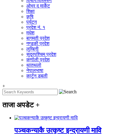
विचार/विश्‍लेषण
ओभर द मार्केट
शिक्षा
कृषि
पर्यटन
प्रदेश नं. १
मधेश
बागमती प्रदेश
गण्डकी प्रदेश
लुम्बिनी
सुदूरपश्चिम प्रदेश
कर्णाली प्रदेश
थातथलो
नेपालभाषा
कार्टुन डबली
+
ताजा अपडेट
+
पञ्चकन्याकै उत्कृष्ट इन्द्रायणी मावि