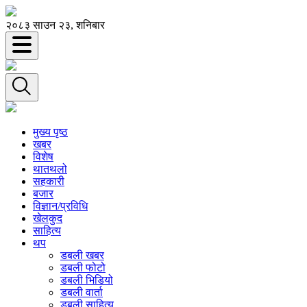
२०८३ साउन २३, शनिबार
मुख्य पृष्ठ
खबर
विशेष
थातथलो
सहकारी
बजार
विज्ञान/प्रविधि
खेलकुद
साहित्य
थप
डबली खबर
डबली फोटो
डबली भिडियो
डबली वार्ता
डबली साहित्य