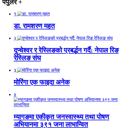
पपुलर
+
१
डा. रामशरण महत
२
दुप्चेश्वर र रेस्लिङको प्रबर्द्धन गर्दै: नेपाल रिङ
रेस्लिङ संघ
३
मोरिंगा एक फाइदा अनेक
४
म्यागङमा एकीकृत जनस्वास्थ्य तथा पोषण
अभियानमा ३९१ जना लाभान्वित