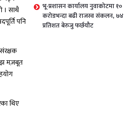
भू-प्रशासन कार्यालय नुवाकोटमा १०
 । साथै
करोडभन्दा बढी राजस्व संकलन, ७४
पूर्ति पनि
प्रतिशत बेरुजु फर्छयौट
संरक्षक
अझ मज़बूत
सहयोग
रेका थिए