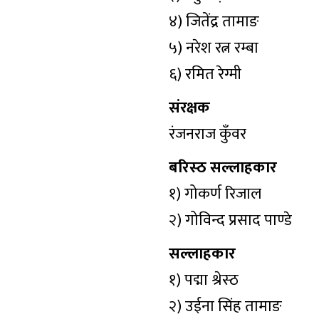
४) जितेंद्र तामाङ
५) नरेश रत्न रम्बा
६) रमित रेग्मी
संरक्षक
रंजनराज कुँवर
बरिस्ठ सल्लाहकार
१) गोकर्ण रिजाल
२) गोविन्द प्रसाद पाण्डे
सल्लाहकार
१) पद्मा श्रेस्ठ
२) उईना सिंह तामाङ