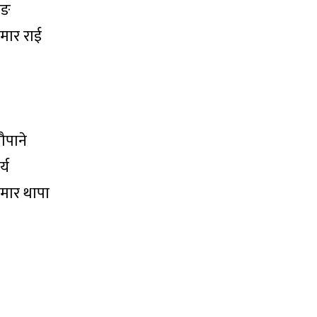
ाङ
ुमार राई
ौपाने
्य
ुमार थापा