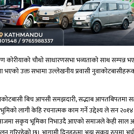
िण कोरीयाको चौथो साधारणसभा भव्यताको साथ सम्पन्न 
 हलमा भएको उक्त सभामा उल्लेखनीय प्रवासी नुवाकोटबासीहरू
 नुवाकोटबासी बिच आपसी समझदारी, सद्भाब आपतबिपतमा सहय
मभुमिको लागी केहि रचनात्मक काम गर्ने उद्देश्य ले सन २०१
ाजमा सकृय भूमिका निभाउदै आएको समाजले केही साल अ
लन गरिरहेको छ। आगामी दिनहरुमा अझ सकृय रुपमा अघी 