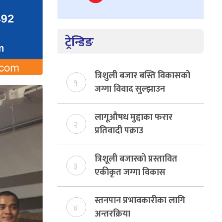
ट्रेन्डिङ
त्रिशुली बजार बस्ति विकासको
१
जग्गा विवाद सुल्झाउन
संयोजक तोकियो
लागूऔषध मुद्दाका फरार
२
प्रतिवादी पक्राउ
त्रिशूली बजारको प्रस्तावित
३
एकीकृत जग्गा विकास
योजनाको जग्गा विवादमा
किन?, बस्ति विकास दर्ता नभए
स्तनपान प्रभावकारीका लागि
४
समिति विघटन हुने
अन्तरक्रिया