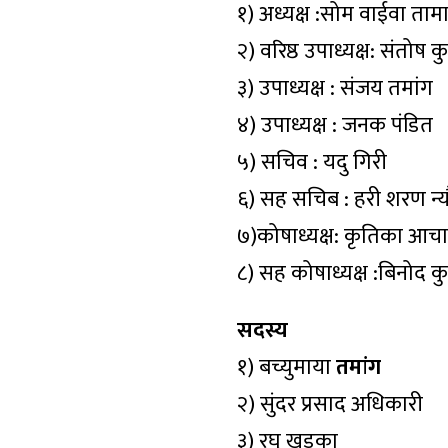
१) अध्यक्ष :सोम वाईवा ताम
२) वरिष्ठ उपाध्यक्ष: संतोष क
३) उपाध्यक्ष : संजय तमांग
४) उपाध्यक्ष : जनक पंडित
५) सचिव : यदु गिरी
६) सह सचिब : हरी शरण न्य
७)कोषाध्यक्ष: कृतिका आचार
८) सह कोषाध्यक्ष :बिनोद क
सदस्य
१) बच्युमाया
तमांग
२) सुंदर प्रसाद अधिकारी
३) रघु खड़का