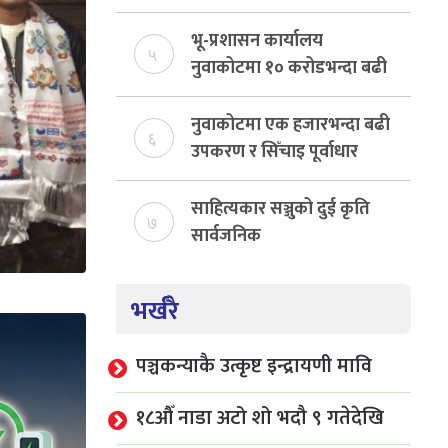
भू-प्रशासन कार्यालय
५
नुवाकोटमा १० करोडभन्दा बढी
राजस्व संकलन, ७४ प्रतिशत
बेरुजु फर्छयौट
नुवाकोटमा एक हजारभन्दा बढी
६
उपकरण र सिँचाइ पूर्वाधार
निर्माण
साहित्यकार सञ्जुको दुई कृति
७
सार्वजनिक
भर्खरै
पञ्चकन्याकै उत्कृष्ट इन्द्रायणी मावि
१८औँ नाडा अटो शो भदौ ९ गतेदेखि