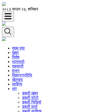
२०८३ साउन २३, शनिबार
मुख्य पृष्ठ
खबर
विशेष
थातथलो
सहकारी
बजार
विज्ञान/प्रविधि
खेलकुद
साहित्य
थप
डबली खबर
डबली फोटो
डबली भिडियो
डबली वार्ता
डबली साहित्य