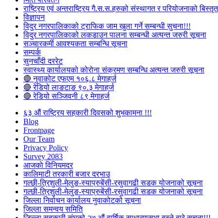
राष्ट्रिय एवं अन्तराष्ट्रिय गै.स.स.हरुको संस्थागत र परियोजनाको बिस्तृत 
विज्ञापन
विदुर नगरपालिकाको ट्राफिक जाम खुला गर्ने सम्बन्धी सुचना!!!
विदुर नगरपालिकाको लकडाउन पालना सम्बन्धी अत्यन्त जरुरी सूचना
सञ्चारकर्मी आवश्यकता सम्बन्धि सूचना
सम्पर्क
सुनचाँदी दररेट
स्वास्थ्य कार्यालयको कोरोना संक्रमण सम्बन्धि अत्यन्त जरुरी सूचना
🔴 नुवाकोट एफएम १०६.८ मेगाहर्ज
🔴 रेडियो लाङटाङ ९०.३ मेगाहर्ज
🔴 रेडियो सञ्जिवनी ८९ मेगाहर्ज
६३ औं राष्ट्रिय सहकारी दिवसको शुभकामना !!!
Blog
Frontpage
Our Team
Privacy Policy
Survey 2083
आजकाे विनियमदर
कालिमाटी तरकारी बजार दरभाउ
गल्छी-त्रिशुली-मेलुङ-स्याप्रुबेंसी-रसुवागढी सडक योजनाको सूचना
गल्छी-त्रिशुली-मेलुङ-स्याप्रुबेंसी-रसुवागढी सडक योजनाको सूचना
जिल्ला निर्वाचन कार्यालय नुवाकोटको सूचना
जिल्ला समन्वय समिति
जिल्ला सहकारी संघको २७ औं वार्षिक साधारणसभा बस्ने बारे सूचना!!!