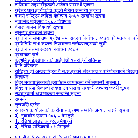
तालिममा सहभागीहरुको आवेदन सम्बन्धी सूचना
थ्रेसर धान झार्ने/काेदाे कुट्ने मेसिन सम्बन्धि सूचना!
दोश्रो राष्ट्रिय कविता महोत्सव २०७५ सम्बन्धि सूचना
नुवाकोट महोत्सव २०८० विशेषांक
नेपाल आयल निगमको सूचना
न्यूस्टार क्लबको सूचना
प्रतिनिधि सभा तथा प्रदेश सभा सदस्य निर्वाचन, २०७४ को मतगणना पर
प्रतिनिधि सभा सदस्य निर्वाचनमा उम्मेदवारहरुको सुची
प्रतिनिधिसभा सदस्य निर्वाचन २०८२
प्रयोगका सर्त
बुद्धभुमि हाईड्रोपावरको आईपीओ यसरी हेर्न सकिन्छ
मिति परिवर्तन
राष्ट्रिय एवं अन्तराष्ट्रिय गै.स.स.हरुको संस्थागत र परियोजनाको बिस्तृत 
विज्ञापन
विदुर नगरपालिकाको ट्राफिक जाम खुला गर्ने सम्बन्धी सुचना!!!
विदुर नगरपालिकाको लकडाउन पालना सम्बन्धी अत्यन्त जरुरी सूचना
सञ्चारकर्मी आवश्यकता सम्बन्धि सूचना
सम्पर्क
सुनचाँदी दररेट
स्वास्थ्य कार्यालयको कोरोना संक्रमण सम्बन्धि अत्यन्त जरुरी सूचना
🔴 नुवाकोट एफएम १०६.८ मेगाहर्ज
🔴 रेडियो लाङटाङ ९०.३ मेगाहर्ज
🔴 रेडियो सञ्जिवनी ८९ मेगाहर्ज
६३ औं राष्ट्रिय सहकारी दिवसको शुभकामना !!!