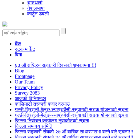
थातथलो
नेपालभाषा
कार्टुन डबली
बैंक
स्टक मार्केट
बिमा
६३ औं राष्ट्रिय सहकारी दिवसको शुभकामना !!!
Blog
Frontpage
Our Team
Privacy Policy
Survey 2083
आजकाे विनियमदर
कालिमाटी तरकारी बजार दरभाउ
गल्छी-त्रिशुली-मेलुङ-स्याप्रुबेंसी-रसुवागढी सडक योजनाको सूचना
गल्छी-त्रिशुली-मेलुङ-स्याप्रुबेंसी-रसुवागढी सडक योजनाको सूचना
जिल्ला निर्वाचन कार्यालय नुवाकोटको सूचना
जिल्ला समन्वय समिति
जिल्ला सहकारी संघको २७ औं वार्षिक साधारणसभा बस्ने बारे सूचना!!!
जिल्ला सहकारी संघको २८ औं वार्षिक साधारणसभा बस्ने बारे सूचना!!!