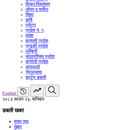
विचार/विश्‍लेषण
ओभर द मार्केट
शिक्षा
कृषि
पर्यटन
प्रदेश नं. १
मधेश
बागमती प्रदेश
गण्डकी प्रदेश
लुम्बिनी
सुदूरपश्चिम प्रदेश
कर्णाली प्रदेश
थातथलो
नेपालभाषा
कार्टुन डबली
English
२०८३ साउन २३, शनिबार
डबली खबर
मुख्य पृष्ठ
खबर