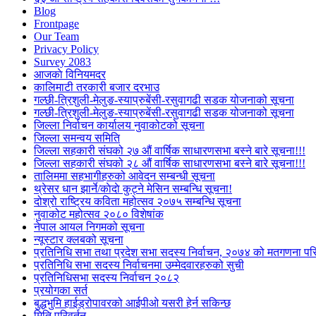
Blog
Frontpage
Our Team
Privacy Policy
Survey 2083
आजकाे विनियमदर
कालिमाटी तरकारी बजार दरभाउ
गल्छी-त्रिशुली-मेलुङ-स्याप्रुबेंसी-रसुवागढी सडक योजनाको सूचना
गल्छी-त्रिशुली-मेलुङ-स्याप्रुबेंसी-रसुवागढी सडक योजनाको सूचना
जिल्ला निर्वाचन कार्यालय नुवाकोटको सूचना
जिल्ला समन्वय समिति
जिल्ला सहकारी संघको २७ औं वार्षिक साधारणसभा बस्ने बारे सूचना!!!
जिल्ला सहकारी संघको २८ औं वार्षिक साधारणसभा बस्ने बारे सूचना!!!
तालिममा सहभागीहरुको आवेदन सम्बन्धी सूचना
थ्रेसर धान झार्ने/काेदाे कुट्ने मेसिन सम्बन्धि सूचना!
दोश्रो राष्ट्रिय कविता महोत्सव २०७५ सम्बन्धि सूचना
नुवाकोट महोत्सव २०८० विशेषांक
नेपाल आयल निगमको सूचना
न्यूस्टार क्लबको सूचना
प्रतिनिधि सभा तथा प्रदेश सभा सदस्य निर्वाचन, २०७४ को मतगणना पर
प्रतिनिधि सभा सदस्य निर्वाचनमा उम्मेदवारहरुको सुची
प्रतिनिधिसभा सदस्य निर्वाचन २०८२
प्रयोगका सर्त
बुद्धभुमि हाईड्रोपावरको आईपीओ यसरी हेर्न सकिन्छ
मिति परिवर्तन