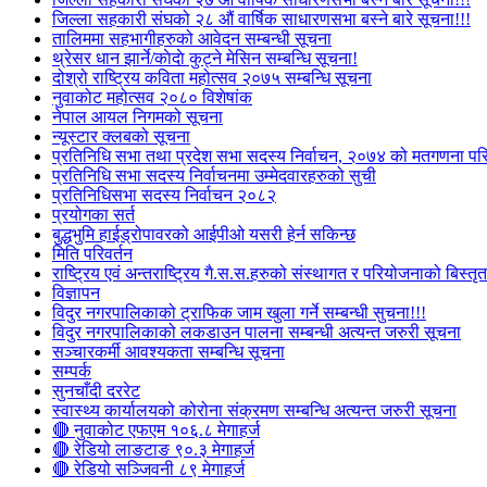
जिल्ला सहकारी संघको २८ औं वार्षिक साधारणसभा बस्ने बारे सूचना!!!
तालिममा सहभागीहरुको आवेदन सम्बन्धी सूचना
थ्रेसर धान झार्ने/काेदाे कुट्ने मेसिन सम्बन्धि सूचना!
दोश्रो राष्ट्रिय कविता महोत्सव २०७५ सम्बन्धि सूचना
नुवाकोट महोत्सव २०८० विशेषांक
नेपाल आयल निगमको सूचना
न्यूस्टार क्लबको सूचना
प्रतिनिधि सभा तथा प्रदेश सभा सदस्य निर्वाचन, २०७४ को मतगणना पर
प्रतिनिधि सभा सदस्य निर्वाचनमा उम्मेदवारहरुको सुची
प्रतिनिधिसभा सदस्य निर्वाचन २०८२
प्रयोगका सर्त
बुद्धभुमि हाईड्रोपावरको आईपीओ यसरी हेर्न सकिन्छ
मिति परिवर्तन
राष्ट्रिय एवं अन्तराष्ट्रिय गै.स.स.हरुको संस्थागत र परियोजनाको बिस्तृत 
विज्ञापन
विदुर नगरपालिकाको ट्राफिक जाम खुला गर्ने सम्बन्धी सुचना!!!
विदुर नगरपालिकाको लकडाउन पालना सम्बन्धी अत्यन्त जरुरी सूचना
सञ्चारकर्मी आवश्यकता सम्बन्धि सूचना
सम्पर्क
सुनचाँदी दररेट
स्वास्थ्य कार्यालयको कोरोना संक्रमण सम्बन्धि अत्यन्त जरुरी सूचना
🔴 नुवाकोट एफएम १०६.८ मेगाहर्ज
🔴 रेडियो लाङटाङ ९०.३ मेगाहर्ज
🔴 रेडियो सञ्जिवनी ८९ मेगाहर्ज