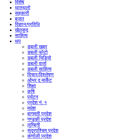
विशेष
थातथलो
सहकारी
बजार
विज्ञान/प्रविधि
खेलकुद
साहित्य
थप
डबली खबर
डबली फोटो
डबली भिडियो
डबली वार्ता
डबली साहित्य
विचार/विश्‍लेषण
ओभर द मार्केट
शिक्षा
कृषि
पर्यटन
प्रदेश नं. १
मधेश
बागमती प्रदेश
गण्डकी प्रदेश
लुम्बिनी
सुदूरपश्चिम प्रदेश
कर्णाली प्रदेश