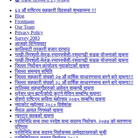
६३ औं राष्ट्रिय सहकारी दिवसको शुभकामना !!!
Blog
Frontpage
Our Team
Privacy Policy
Survey 2083
आजकाे विनियमदर
कालिमाटी तरकारी बजार दरभाउ
गल्छी-त्रिशुली-मेलुङ-स्याप्रुबेंसी-रसुवागढी सडक योजनाको सूचना
गल्छी-त्रिशुली-मेलुङ-स्याप्रुबेंसी-रसुवागढी सडक योजनाको सूचना
जिल्ला निर्वाचन कार्यालय नुवाकोटको सूचना
जिल्ला समन्वय समिति
जिल्ला सहकारी संघको २७ औं वार्षिक साधारणसभा बस्ने बारे सूचना!!!
जिल्ला सहकारी संघको २८ औं वार्षिक साधारणसभा बस्ने बारे सूचना!!!
तालिममा सहभागीहरुको आवेदन सम्बन्धी सूचना
थ्रेसर धान झार्ने/काेदाे कुट्ने मेसिन सम्बन्धि सूचना!
दोश्रो राष्ट्रिय कविता महोत्सव २०७५ सम्बन्धि सूचना
नुवाकोट महोत्सव २०८० विशेषांक
नेपाल आयल निगमको सूचना
न्यूस्टार क्लबको सूचना
प्रतिनिधि सभा तथा प्रदेश सभा सदस्य निर्वाचन, २०७४ को मतगणना
परिणाम
प्रतिनिधि सभा सदस्य निर्वाचनमा उम्मेदवारहरुको सुची
प्रतिनिधिसभा सदस्य निर्वाचन २०८२