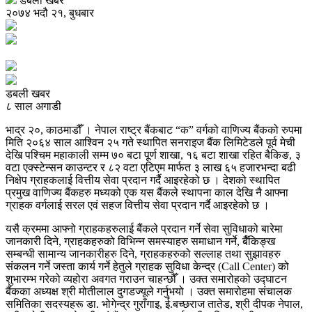
डबली खबर
२०७४ भदौ २१, बुधबार
डबली खबर
८ साल अगाडी
भाद्र २०, काठमाडौँ । नेपाल राष्ट्र बैंकबाट “क” वर्गको वाणिज्य बैंकको रुपमा
मिति २०६४ साल आश्विन २५ गते स्थापित सनराइज बैंक लिमिटेडले पूर्व मेची
देखि पश्चिम महाकाली सम्म ७० बटा पूर्ण शाखा, १६ बटा शाखा रहित बैकिङ, ३
वटा एक्स्टेन्सन काउन्टर र ८२ वटा एटिएम मार्फत ३ लाख ६५ हजारभन्दा बढी
निक्षेप ग्राहकलाई वित्तीय सेवा प्रदान गर्दै आइरहेको छ । देशको स्थापित
प्रमुख वाणिज्य बैंकहरु मध्यको एक यस बैंकले स्थापना काल देखि नै आफ्ना
ग्राहक वर्गलाई सरल एवं सहज वित्तीय सेवा प्रदान गर्दै आइरहेको छ ।
यसै क्रममा आफ्नो ग्राहकहरुलाई बैंकले प्रदान गर्ने सेवा सुविधाको बारेमा
जानकारी दिने, ग्राहकहरुको विभिन्न समस्याहरु समाधान गर्ने, बैँकिङ्ख
सम्बन्धी सामान्य जानकारीहरु दिने, ग्राहकहरुको सल्लाह तथा सुझावहरु
संकलन गर्ने जस्ता कार्य गर्ने हेतुले ग्राहक सुविधा केन्द्र (Call Center) को
शुभारम्भ गरेको व्यहोरा अवगत गराउन चाहन्छौँ । उक्त समारोहको उद्घाटन
बैंकका अध्यक्ष श्री मोतीलाल दुगडज्यूले गर्नुभयो । उक्त समारोहमा संचालक
समितिका सदस्यहरू डा. भोगेन्द्र गुराँगाइ, ई.बच्छराज तातेड, श्री दीपक नेपाल,