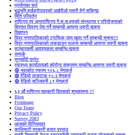
प्रयोगका सर्त
बुद्धभुमि हाईड्रोपावरको आईपीओ यसरी हेर्न सकिन्छ
मिति परिवर्तन
राष्ट्रिय एवं अन्तराष्ट्रिय गै.स.स.हरुको संस्थागत र परियोजनाको
बिस्तृत विवरण पेश गर्ने सम्बन्धी अत्यन्त जरुरी सूचना
विज्ञापन
विदुर नगरपालिकाको ट्राफिक जाम खुला गर्ने सम्बन्धी सुचना!!!
विदुर नगरपालिकाको लकडाउन पालना सम्बन्धी अत्यन्त जरुरी सूचना
सञ्चारकर्मी आवश्यकता सम्बन्धि सूचना
सम्पर्क
सुनचाँदी दररेट
स्वास्थ्य कार्यालयको कोरोना संक्रमण सम्बन्धि अत्यन्त जरुरी सूचना
🔴 नुवाकोट एफएम १०६.८ मेगाहर्ज
🔴 रेडियो लाङटाङ ९०.३ मेगाहर्ज
🔴 रेडियो सञ्जिवनी ८९ मेगाहर्ज
६३ औं राष्ट्रिय सहकारी दिवसको शुभकामना !!!
Blog
Frontpage
Our Team
Privacy Policy
Survey 2083
आजकाे विनियमदर
कालिमाटी तरकारी बजार दरभाउ
गल्छी-त्रिशुली-मेलुङ-स्याप्रुबेंसी-रसुवागढी सडक योजनाको सूचना