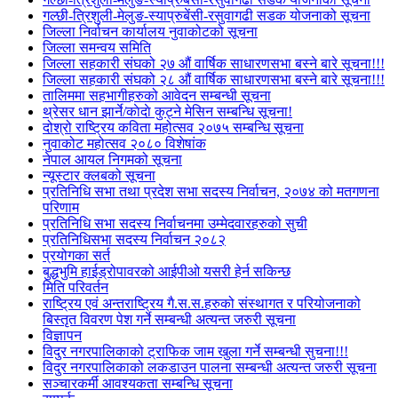
गल्छी-त्रिशुली-मेलुङ-स्याप्रुबेंसी-रसुवागढी सडक योजनाको सूचना
जिल्ला निर्वाचन कार्यालय नुवाकोटको सूचना
जिल्ला समन्वय समिति
जिल्ला सहकारी संघको २७ औं वार्षिक साधारणसभा बस्ने बारे सूचना!!!
जिल्ला सहकारी संघको २८ औं वार्षिक साधारणसभा बस्ने बारे सूचना!!!
तालिममा सहभागीहरुको आवेदन सम्बन्धी सूचना
थ्रेसर धान झार्ने/काेदाे कुट्ने मेसिन सम्बन्धि सूचना!
दोश्रो राष्ट्रिय कविता महोत्सव २०७५ सम्बन्धि सूचना
नुवाकोट महोत्सव २०८० विशेषांक
नेपाल आयल निगमको सूचना
न्यूस्टार क्लबको सूचना
प्रतिनिधि सभा तथा प्रदेश सभा सदस्य निर्वाचन, २०७४ को मतगणना
परिणाम
प्रतिनिधि सभा सदस्य निर्वाचनमा उम्मेदवारहरुको सुची
प्रतिनिधिसभा सदस्य निर्वाचन २०८२
प्रयोगका सर्त
बुद्धभुमि हाईड्रोपावरको आईपीओ यसरी हेर्न सकिन्छ
मिति परिवर्तन
राष्ट्रिय एवं अन्तराष्ट्रिय गै.स.स.हरुको संस्थागत र परियोजनाको
बिस्तृत विवरण पेश गर्ने सम्बन्धी अत्यन्त जरुरी सूचना
विज्ञापन
विदुर नगरपालिकाको ट्राफिक जाम खुला गर्ने सम्बन्धी सुचना!!!
विदुर नगरपालिकाको लकडाउन पालना सम्बन्धी अत्यन्त जरुरी सूचना
सञ्चारकर्मी आवश्यकता सम्बन्धि सूचना