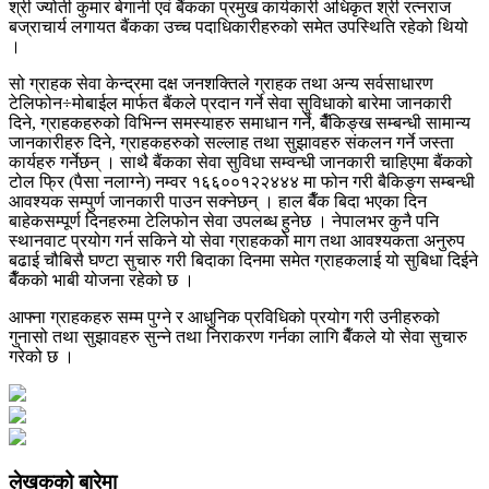
श्री ज्योती कुमार बेगानी एवं बैंकका प्रमुख कार्यकारी अधिकृत श्री रत्नराज
बज्राचार्य लगायत बैंकका उच्च पदाधिकारीहरुको समेत उपस्थिति रहेको थियो
।
सो ग्राहक सेवा केन्द्रमा दक्ष जनशक्तिले ग्राहक तथा अन्य सर्वसाधारण
टेलिफोन÷मोबाईल मार्फत बैंकले प्रदान गर्ने सेवा सुविधाको बारेमा जानकारी
दिने, ग्राहकहरुको विभिन्न समस्याहरु समाधान गर्ने, बैँकिङ्ख सम्बन्धी सामान्य
जानकारीहरु दिने, ग्राहकहरुको सल्लाह तथा सुझावहरु संकलन गर्ने जस्ता
कार्यहरु गर्नेछन् । साथै बैंकका सेवा सुविधा सम्वन्धी जानकारी चाहिएमा बैंकको
टोल फ्रि (पैसा नलाग्ने) नम्वर १६६००१२२४४४ मा फोन गरी बैकिङ्ग सम्बन्धी
आवश्यक सम्पुर्ण जानकारी पाउन सक्नेछन् । हाल बैँक बिदा भएका दिन
बाहेकसम्पूर्ण दिनहरुमा टेलिफोन सेवा उपलब्ध हुनेछ । नेपालभर कुनै पनि
स्थानवाट प्रयोग गर्न सकिने यो सेवा ग्राहकको माग तथा आवश्यकता अनुरुप
बढाई चौबिसै घण्टा सुचारु गरी बिदाका दिनमा समेत ग्राहकलाई यो सुबिधा दिईने
बैँकको भाबी योजना रहेको छ ।
आफ्ना ग्राहकहरु सम्म पुग्ने र आधुनिक प्रविधिको प्रयोग गरी उनीहरुको
गुनासो तथा सुझावहरु सुन्ने तथा निराकरण गर्नका लागि बैँकले यो सेवा सुचारु
गरेको छ ।
लेखकको बारेमा