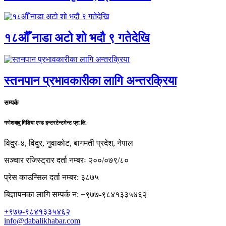
१८औँ नाडा अटो शो भदौ ९ गतेदेखि
स्तनपान प्रभावकारीका लागि अन्तरक्रिया
सम्पर्क
गणेशबाबु मिडिया एण्ड इन्टरटेन्टमेन्ट प्रा.लि.
विदुर-४, विदुर, नुवाकोट, बागमती प्रदेश, नेपाल
सञ्चार रजिस्ट्रार दर्ता नम्बरः २००/०७९/८०
प्रेस काउन्सिल दर्ता नम्बर: ३८७५
बिज्ञापनका लागि सम्पर्क न: +९७७-९८४१३३५४६२
+९७७-९८४१३३५४६२
info@dabalikhabar.com