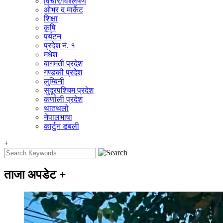
विचार/विश्‍लेषण
ओभर द मार्केट
शिक्षा
कृषि
पर्यटन
प्रदेश नं. १
मधेश
बागमती प्रदेश
गण्डकी प्रदेश
लुम्बिनी
सुदूरपश्चिम प्रदेश
कर्णाली प्रदेश
थातथलो
नेपालभाषा
कार्टुन डबली
+
ताजा अपडेट
+