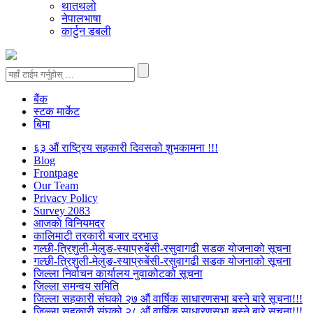
थातथलो
नेपालभाषा
कार्टुन डबली
बैंक
स्टक मार्केट
बिमा
६३ औं राष्ट्रिय सहकारी दिवसको शुभकामना !!!
Blog
Frontpage
Our Team
Privacy Policy
Survey 2083
आजकाे विनियमदर
कालिमाटी तरकारी बजार दरभाउ
गल्छी-त्रिशुली-मेलुङ-स्याप्रुबेंसी-रसुवागढी सडक योजनाको सूचना
गल्छी-त्रिशुली-मेलुङ-स्याप्रुबेंसी-रसुवागढी सडक योजनाको सूचना
जिल्ला निर्वाचन कार्यालय नुवाकोटको सूचना
जिल्ला समन्वय समिति
जिल्ला सहकारी संघको २७ औं वार्षिक साधारणसभा बस्ने बारे सूचना!!!
जिल्ला सहकारी संघको २८ औं वार्षिक साधारणसभा बस्ने बारे सूचना!!!