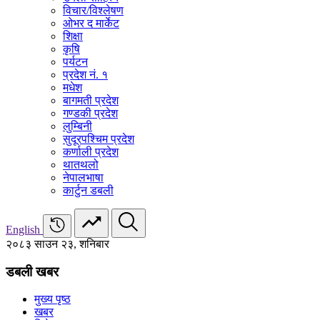
विचार/विश्‍लेषण
ओभर द मार्केट
शिक्षा
कृषि
पर्यटन
प्रदेश नं. १
मधेश
बागमती प्रदेश
गण्डकी प्रदेश
लुम्बिनी
सुदूरपश्चिम प्रदेश
कर्णाली प्रदेश
थातथलो
नेपालभाषा
कार्टुन डबली
English
२०८३ साउन २३, शनिबार
डबली खबर
मुख्य पृष्ठ
खबर