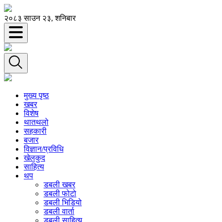
२०८३ साउन २३, शनिबार
मुख्य पृष्ठ
खबर
विशेष
थातथलो
सहकारी
बजार
विज्ञान/प्रविधि
खेलकुद
साहित्य
थप
डबली खबर
डबली फोटो
डबली भिडियो
डबली वार्ता
डबली साहित्य