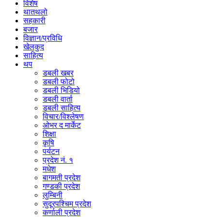
विशेष
थातथलो
सहकारी
बजार
विज्ञान/प्रविधि
खेलकुद
साहित्य
थप
डबली खबर
डबली फोटो
डबली भिडियो
डबली वार्ता
डबली साहित्य
विचार/विश्‍लेषण
ओभर द मार्केट
शिक्षा
कृषि
पर्यटन
प्रदेश नं. १
मधेश
बागमती प्रदेश
गण्डकी प्रदेश
लुम्बिनी
सुदूरपश्चिम प्रदेश
कर्णाली प्रदेश