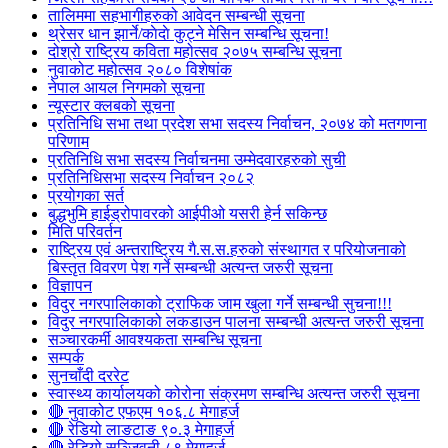
तालिममा सहभागीहरुको आवेदन सम्बन्धी सूचना
थ्रेसर धान झार्ने/काेदाे कुट्ने मेसिन सम्बन्धि सूचना!
दोश्रो राष्ट्रिय कविता महोत्सव २०७५ सम्बन्धि सूचना
नुवाकोट महोत्सव २०८० विशेषांक
नेपाल आयल निगमको सूचना
न्यूस्टार क्लबको सूचना
प्रतिनिधि सभा तथा प्रदेश सभा सदस्य निर्वाचन, २०७४ को मतगणना
परिणाम
प्रतिनिधि सभा सदस्य निर्वाचनमा उम्मेदवारहरुको सुची
प्रतिनिधिसभा सदस्य निर्वाचन २०८२
प्रयोगका सर्त
बुद्धभुमि हाईड्रोपावरको आईपीओ यसरी हेर्न सकिन्छ
मिति परिवर्तन
राष्ट्रिय एवं अन्तराष्ट्रिय गै.स.स.हरुको संस्थागत र परियोजनाको
बिस्तृत विवरण पेश गर्ने सम्बन्धी अत्यन्त जरुरी सूचना
विज्ञापन
विदुर नगरपालिकाको ट्राफिक जाम खुला गर्ने सम्बन्धी सुचना!!!
विदुर नगरपालिकाको लकडाउन पालना सम्बन्धी अत्यन्त जरुरी सूचना
सञ्चारकर्मी आवश्यकता सम्बन्धि सूचना
सम्पर्क
सुनचाँदी दररेट
स्वास्थ्य कार्यालयको कोरोना संक्रमण सम्बन्धि अत्यन्त जरुरी सूचना
🔴 नुवाकोट एफएम १०६.८ मेगाहर्ज
🔴 रेडियो लाङटाङ ९०.३ मेगाहर्ज
🔴 रेडियो सञ्जिवनी ८९ मेगाहर्ज