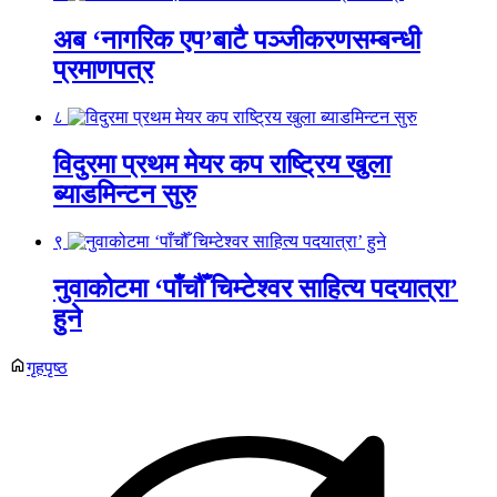
अब ‘नागरिक एप’बाटै पञ्जीकरणसम्बन्धी
प्रमाणपत्र
८
विदुरमा प्रथम मेयर कप राष्ट्रिय खुला
ब्याडमिन्टन सुरु
९
नुवाकोटमा ‘पाँचौँ चिम्टेश्वर साहित्य पदयात्रा’
हुने
गृहपृष्ठ