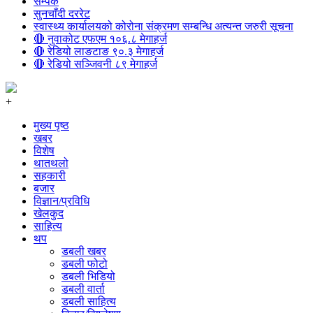
सम्पर्क
सुनचाँदी दररेट
स्वास्थ्य कार्यालयको कोरोना संक्रमण सम्बन्धि अत्यन्त जरुरी सूचना
🔴 नुवाकोट एफएम १०६.८ मेगाहर्ज
🔴 रेडियो लाङटाङ ९०.३ मेगाहर्ज
🔴 रेडियो सञ्जिवनी ८९ मेगाहर्ज
+
मुख्य पृष्ठ
खबर
विशेष
थातथलो
सहकारी
बजार
विज्ञान/प्रविधि
खेलकुद
साहित्य
थप
डबली खबर
डबली फोटो
डबली भिडियो
डबली वार्ता
डबली साहित्य