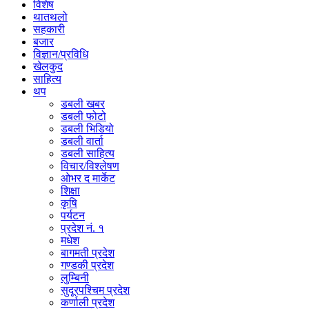
विशेष
थातथलो
सहकारी
बजार
विज्ञान/प्रविधि
खेलकुद
साहित्य
थप
डबली खबर
डबली फोटो
डबली भिडियो
डबली वार्ता
डबली साहित्य
विचार/विश्‍लेषण
ओभर द मार्केट
शिक्षा
कृषि
पर्यटन
प्रदेश नं. १
मधेश
बागमती प्रदेश
गण्डकी प्रदेश
लुम्बिनी
सुदूरपश्चिम प्रदेश
कर्णाली प्रदेश