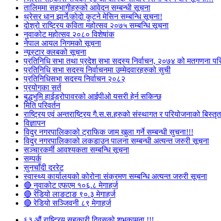
तालिममा सहभागीहरुको आवेदन सम्बन्धी सूचना
थ्रेसर धान झार्ने/काेदाे कुट्ने मेसिन सम्बन्धि सूचना!
दोश्रो राष्ट्रिय कविता महोत्सव २०७५ सम्बन्धि सूचना
नुवाकोट महोत्सव २०८० विशेषांक
नेपाल आयल निगमको सूचना
न्यूस्टार क्लबको सूचना
प्रतिनिधि सभा तथा प्रदेश सभा सदस्य निर्वाचन, २०७४ को मतगणना पर
प्रतिनिधि सभा सदस्य निर्वाचनमा उम्मेदवारहरुको सुची
प्रतिनिधिसभा सदस्य निर्वाचन २०८२
प्रयोगका सर्त
बुद्धभुमि हाईड्रोपावरको आईपीओ यसरी हेर्न सकिन्छ
मिति परिवर्तन
राष्ट्रिय एवं अन्तराष्ट्रिय गै.स.स.हरुको संस्थागत र परियोजनाको बिस्तृत 
विज्ञापन
विदुर नगरपालिकाको ट्राफिक जाम खुला गर्ने सम्बन्धी सुचना!!!
विदुर नगरपालिकाको लकडाउन पालना सम्बन्धी अत्यन्त जरुरी सूचना
सञ्चारकर्मी आवश्यकता सम्बन्धि सूचना
सम्पर्क
सुनचाँदी दररेट
स्वास्थ्य कार्यालयको कोरोना संक्रमण सम्बन्धि अत्यन्त जरुरी सूचना
🔴 नुवाकोट एफएम १०६.८ मेगाहर्ज
🔴 रेडियो लाङटाङ ९०.३ मेगाहर्ज
🔴 रेडियो सञ्जिवनी ८९ मेगाहर्ज
६३ औं राष्ट्रिय सहकारी दिवसको शुभकामना !!!