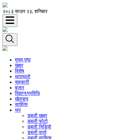
२०८३ साउन २३, शनिबार
मुख्य पृष्ठ
खबर
विशेष
थातथलो
सहकारी
बजार
विज्ञान/प्रविधि
खेलकुद
साहित्य
थप
डबली खबर
डबली फोटो
डबली भिडियो
डबली वार्ता
डबली साहित्य