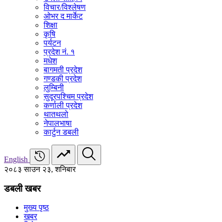
विचार/विश्‍लेषण
ओभर द मार्केट
शिक्षा
कृषि
पर्यटन
प्रदेश नं. १
मधेश
बागमती प्रदेश
गण्डकी प्रदेश
लुम्बिनी
सुदूरपश्चिम प्रदेश
कर्णाली प्रदेश
थातथलो
नेपालभाषा
कार्टुन डबली
English
२०८३ साउन २३, शनिबार
डबली खबर
मुख्य पृष्ठ
खबर