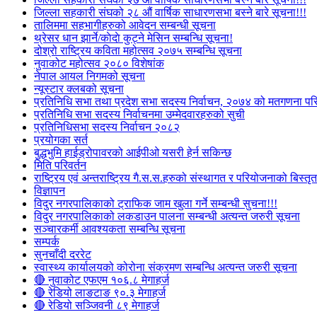
जिल्ला सहकारी संघको २८ औं वार्षिक साधारणसभा बस्ने बारे सूचना!!!
तालिममा सहभागीहरुको आवेदन सम्बन्धी सूचना
थ्रेसर धान झार्ने/काेदाे कुट्ने मेसिन सम्बन्धि सूचना!
दोश्रो राष्ट्रिय कविता महोत्सव २०७५ सम्बन्धि सूचना
नुवाकोट महोत्सव २०८० विशेषांक
नेपाल आयल निगमको सूचना
न्यूस्टार क्लबको सूचना
प्रतिनिधि सभा तथा प्रदेश सभा सदस्य निर्वाचन, २०७४ को मतगणना पर
प्रतिनिधि सभा सदस्य निर्वाचनमा उम्मेदवारहरुको सुची
प्रतिनिधिसभा सदस्य निर्वाचन २०८२
प्रयोगका सर्त
बुद्धभुमि हाईड्रोपावरको आईपीओ यसरी हेर्न सकिन्छ
मिति परिवर्तन
राष्ट्रिय एवं अन्तराष्ट्रिय गै.स.स.हरुको संस्थागत र परियोजनाको बिस्तृत 
विज्ञापन
विदुर नगरपालिकाको ट्राफिक जाम खुला गर्ने सम्बन्धी सुचना!!!
विदुर नगरपालिकाको लकडाउन पालना सम्बन्धी अत्यन्त जरुरी सूचना
सञ्चारकर्मी आवश्यकता सम्बन्धि सूचना
सम्पर्क
सुनचाँदी दररेट
स्वास्थ्य कार्यालयको कोरोना संक्रमण सम्बन्धि अत्यन्त जरुरी सूचना
🔴 नुवाकोट एफएम १०६.८ मेगाहर्ज
🔴 रेडियो लाङटाङ ९०.३ मेगाहर्ज
🔴 रेडियो सञ्जिवनी ८९ मेगाहर्ज