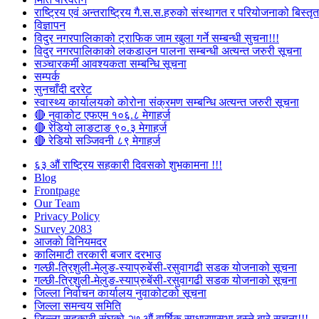
राष्ट्रिय एवं अन्तराष्ट्रिय गै.स.स.हरुको संस्थागत र परियोजनाको बिस्तृत 
विज्ञापन
विदुर नगरपालिकाको ट्राफिक जाम खुला गर्ने सम्बन्धी सुचना!!!
विदुर नगरपालिकाको लकडाउन पालना सम्बन्धी अत्यन्त जरुरी सूचना
सञ्चारकर्मी आवश्यकता सम्बन्धि सूचना
सम्पर्क
सुनचाँदी दररेट
स्वास्थ्य कार्यालयको कोरोना संक्रमण सम्बन्धि अत्यन्त जरुरी सूचना
🔴 नुवाकोट एफएम १०६.८ मेगाहर्ज
🔴 रेडियो लाङटाङ ९०.३ मेगाहर्ज
🔴 रेडियो सञ्जिवनी ८९ मेगाहर्ज
६३ औं राष्ट्रिय सहकारी दिवसको शुभकामना !!!
Blog
Frontpage
Our Team
Privacy Policy
Survey 2083
आजकाे विनियमदर
कालिमाटी तरकारी बजार दरभाउ
गल्छी-त्रिशुली-मेलुङ-स्याप्रुबेंसी-रसुवागढी सडक योजनाको सूचना
गल्छी-त्रिशुली-मेलुङ-स्याप्रुबेंसी-रसुवागढी सडक योजनाको सूचना
जिल्ला निर्वाचन कार्यालय नुवाकोटको सूचना
जिल्ला समन्वय समिति
जिल्ला सहकारी संघको २७ औं वार्षिक साधारणसभा बस्ने बारे सूचना!!!