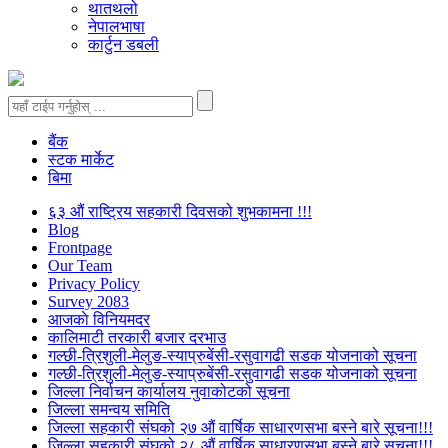
थातथलो
नेपालभाषा
कार्टुन डबली
बैंक
स्टक मार्केट
बिमा
६३ औं राष्ट्रिय सहकारी दिवसको शुभकामना !!!
Blog
Frontpage
Our Team
Privacy Policy
Survey 2083
आजकाे विनियमदर
कालिमाटी तरकारी बजार दरभाउ
गल्छी-त्रिशुली-मेलुङ-स्याप्रुबेंसी-रसुवागढी सडक योजनाको सूचना
गल्छी-त्रिशुली-मेलुङ-स्याप्रुबेंसी-रसुवागढी सडक योजनाको सूचना
जिल्ला निर्वाचन कार्यालय नुवाकोटको सूचना
जिल्ला समन्वय समिति
जिल्ला सहकारी संघको २७ औं वार्षिक साधारणसभा बस्ने बारे सूचना!!!
जिल्ला सहकारी संघको २८ औं वार्षिक साधारणसभा बस्ने बारे सूचना!!!