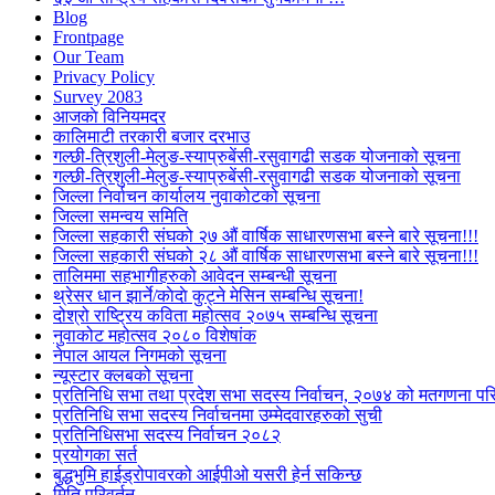
Blog
Frontpage
Our Team
Privacy Policy
Survey 2083
आजकाे विनियमदर
कालिमाटी तरकारी बजार दरभाउ
गल्छी-त्रिशुली-मेलुङ-स्याप्रुबेंसी-रसुवागढी सडक योजनाको सूचना
गल्छी-त्रिशुली-मेलुङ-स्याप्रुबेंसी-रसुवागढी सडक योजनाको सूचना
जिल्ला निर्वाचन कार्यालय नुवाकोटको सूचना
जिल्ला समन्वय समिति
जिल्ला सहकारी संघको २७ औं वार्षिक साधारणसभा बस्ने बारे सूचना!!!
जिल्ला सहकारी संघको २८ औं वार्षिक साधारणसभा बस्ने बारे सूचना!!!
तालिममा सहभागीहरुको आवेदन सम्बन्धी सूचना
थ्रेसर धान झार्ने/काेदाे कुट्ने मेसिन सम्बन्धि सूचना!
दोश्रो राष्ट्रिय कविता महोत्सव २०७५ सम्बन्धि सूचना
नुवाकोट महोत्सव २०८० विशेषांक
नेपाल आयल निगमको सूचना
न्यूस्टार क्लबको सूचना
प्रतिनिधि सभा तथा प्रदेश सभा सदस्य निर्वाचन, २०७४ को मतगणना पर
प्रतिनिधि सभा सदस्य निर्वाचनमा उम्मेदवारहरुको सुची
प्रतिनिधिसभा सदस्य निर्वाचन २०८२
प्रयोगका सर्त
बुद्धभुमि हाईड्रोपावरको आईपीओ यसरी हेर्न सकिन्छ
मिति परिवर्तन