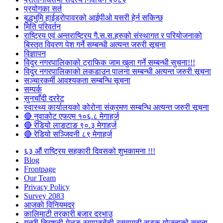
प्रयोगका सर्त
बुद्धभुमि हाईड्रोपावरको आईपीओ यसरी हेर्न सकिन्छ
मिति परिवर्तन
राष्ट्रिय एवं अन्तराष्ट्रिय गै.स.स.हरुको संस्थागत र परियोजनाको
बिस्तृत विवरण पेश गर्ने सम्बन्धी अत्यन्त जरुरी सूचना
विज्ञापन
विदुर नगरपालिकाको ट्राफिक जाम खुला गर्ने सम्बन्धी सुचना!!!
विदुर नगरपालिकाको लकडाउन पालना सम्बन्धी अत्यन्त जरुरी सूचना
सञ्चारकर्मी आवश्यकता सम्बन्धि सूचना
सम्पर्क
सुनचाँदी दररेट
स्वास्थ्य कार्यालयको कोरोना संक्रमण सम्बन्धि अत्यन्त जरुरी सूचना
🔴 नुवाकोट एफएम १०६.८ मेगाहर्ज
🔴 रेडियो लाङटाङ ९०.३ मेगाहर्ज
🔴 रेडियो सञ्जिवनी ८९ मेगाहर्ज
६३ औं राष्ट्रिय सहकारी दिवसको शुभकामना !!!
Blog
Frontpage
Our Team
Privacy Policy
Survey 2083
आजकाे विनियमदर
कालिमाटी तरकारी बजार दरभाउ
गल्छी-त्रिशुली-मेलुङ-स्याप्रुबेंसी-रसुवागढी सडक योजनाको सूचना