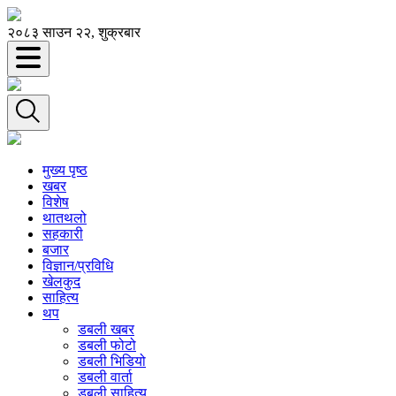
२०८३ साउन २२, शुक्रबार
मुख्य पृष्ठ
खबर
विशेष
थातथलो
सहकारी
बजार
विज्ञान/प्रविधि
खेलकुद
साहित्य
थप
डबली खबर
डबली फोटो
डबली भिडियो
डबली वार्ता
डबली साहित्य