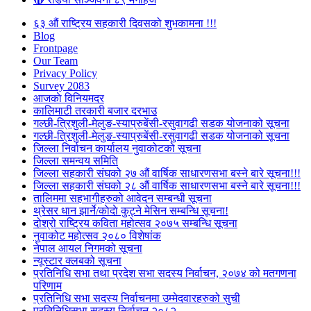
६३ औं राष्ट्रिय सहकारी दिवसको शुभकामना !!!
Blog
Frontpage
Our Team
Privacy Policy
Survey 2083
आजकाे विनियमदर
कालिमाटी तरकारी बजार दरभाउ
गल्छी-त्रिशुली-मेलुङ-स्याप्रुबेंसी-रसुवागढी सडक योजनाको सूचना
गल्छी-त्रिशुली-मेलुङ-स्याप्रुबेंसी-रसुवागढी सडक योजनाको सूचना
जिल्ला निर्वाचन कार्यालय नुवाकोटको सूचना
जिल्ला समन्वय समिति
जिल्ला सहकारी संघको २७ औं वार्षिक साधारणसभा बस्ने बारे सूचना!!!
जिल्ला सहकारी संघको २८ औं वार्षिक साधारणसभा बस्ने बारे सूचना!!!
तालिममा सहभागीहरुको आवेदन सम्बन्धी सूचना
थ्रेसर धान झार्ने/काेदाे कुट्ने मेसिन सम्बन्धि सूचना!
दोश्रो राष्ट्रिय कविता महोत्सव २०७५ सम्बन्धि सूचना
नुवाकोट महोत्सव २०८० विशेषांक
नेपाल आयल निगमको सूचना
न्यूस्टार क्लबको सूचना
प्रतिनिधि सभा तथा प्रदेश सभा सदस्य निर्वाचन, २०७४ को मतगणना
परिणाम
प्रतिनिधि सभा सदस्य निर्वाचनमा उम्मेदवारहरुको सुची
प्रतिनिधिसभा सदस्य निर्वाचन २०८२