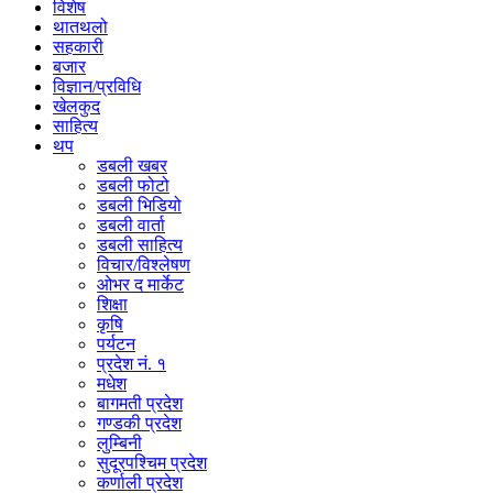
विशेष
थातथलो
सहकारी
बजार
विज्ञान/प्रविधि
खेलकुद
साहित्य
थप
डबली खबर
डबली फोटो
डबली भिडियो
डबली वार्ता
डबली साहित्य
विचार/विश्‍लेषण
ओभर द मार्केट
शिक्षा
कृषि
पर्यटन
प्रदेश नं. १
मधेश
बागमती प्रदेश
गण्डकी प्रदेश
लुम्बिनी
सुदूरपश्चिम प्रदेश
कर्णाली प्रदेश