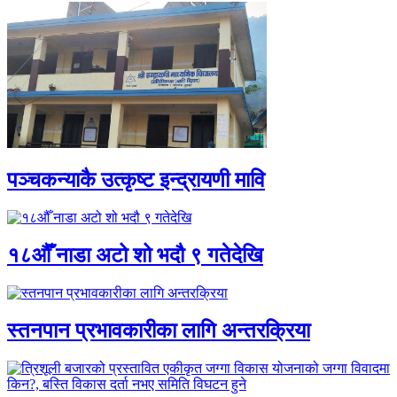
पञ्चकन्याकै उत्कृष्ट इन्द्रायणी मावि
१८औँ नाडा अटो शो भदौ ९ गतेदेखि
स्तनपान प्रभावकारीका लागि अन्तरक्रिया