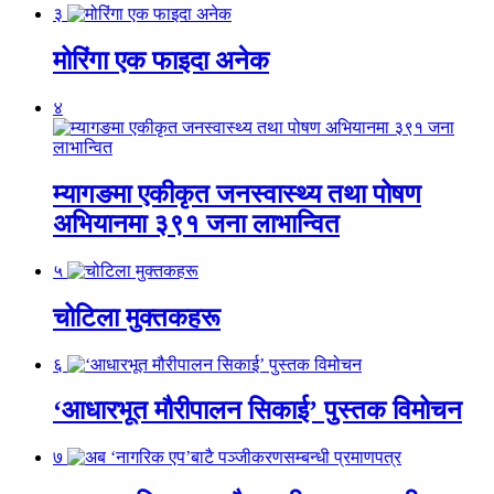
३
मोरिंगा एक फाइदा अनेक
४
म्यागङमा एकीकृत जनस्वास्थ्य तथा पोषण
अभियानमा ३९१ जना लाभान्वित
५
चोटिला मुक्तकहरू
६
‘आधारभूत मौरीपालन सिकाई’ पुस्तक विमोचन
७