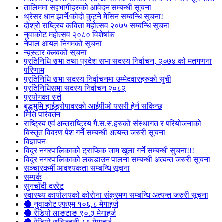
तालिममा सहभागीहरुको आवेदन सम्बन्धी सूचना
थ्रेसर धान झार्ने/काेदाे कुट्ने मेसिन सम्बन्धि सूचना!
दोश्रो राष्ट्रिय कविता महोत्सव २०७५ सम्बन्धि सूचना
नुवाकोट महोत्सव २०८० विशेषांक
नेपाल आयल निगमको सूचना
न्यूस्टार क्लबको सूचना
प्रतिनिधि सभा तथा प्रदेश सभा सदस्य निर्वाचन, २०७४ को मतगणना
परिणाम
प्रतिनिधि सभा सदस्य निर्वाचनमा उम्मेदवारहरुको सुची
प्रतिनिधिसभा सदस्य निर्वाचन २०८२
प्रयोगका सर्त
बुद्धभुमि हाईड्रोपावरको आईपीओ यसरी हेर्न सकिन्छ
मिति परिवर्तन
राष्ट्रिय एवं अन्तराष्ट्रिय गै.स.स.हरुको संस्थागत र परियोजनाको
बिस्तृत विवरण पेश गर्ने सम्बन्धी अत्यन्त जरुरी सूचना
विज्ञापन
विदुर नगरपालिकाको ट्राफिक जाम खुला गर्ने सम्बन्धी सुचना!!!
विदुर नगरपालिकाको लकडाउन पालना सम्बन्धी अत्यन्त जरुरी सूचना
सञ्चारकर्मी आवश्यकता सम्बन्धि सूचना
सम्पर्क
सुनचाँदी दररेट
स्वास्थ्य कार्यालयको कोरोना संक्रमण सम्बन्धि अत्यन्त जरुरी सूचना
🔴 नुवाकोट एफएम १०६.८ मेगाहर्ज
🔴 रेडियो लाङटाङ ९०.३ मेगाहर्ज
🔴 रेडियो सञ्जिवनी ८९ मेगाहर्ज