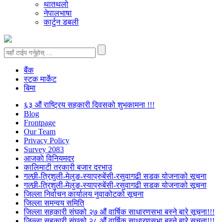
थातथलो
नेपालभाषा
कार्टुन डबली
बैंक
स्टक मार्केट
बिमा
६३ औं राष्ट्रिय सहकारी दिवसको शुभकामना !!!
Blog
Frontpage
Our Team
Privacy Policy
Survey 2083
आजकाे विनियमदर
कालिमाटी तरकारी बजार दरभाउ
गल्छी-त्रिशुली-मेलुङ-स्याप्रुबेंसी-रसुवागढी सडक योजनाको सूचना
गल्छी-त्रिशुली-मेलुङ-स्याप्रुबेंसी-रसुवागढी सडक योजनाको सूचना
जिल्ला निर्वाचन कार्यालय नुवाकोटको सूचना
जिल्ला समन्वय समिति
जिल्ला सहकारी संघको २७ औं वार्षिक साधारणसभा बस्ने बारे सूचना!!!
जिल्ला सहकारी संघको २८ औं वार्षिक साधारणसभा बस्ने बारे सूचना!!!