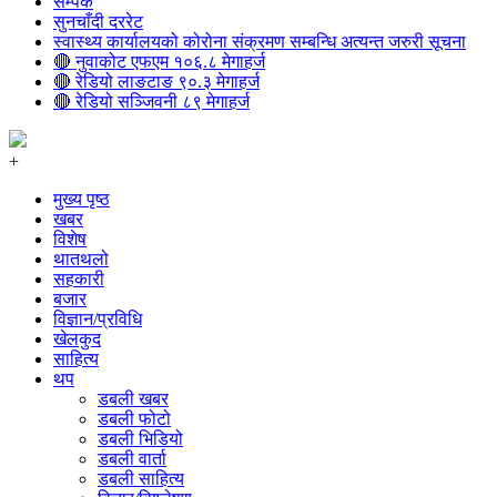
सम्पर्क
सुनचाँदी दररेट
स्वास्थ्य कार्यालयको कोरोना संक्रमण सम्बन्धि अत्यन्त जरुरी सूचना
🔴 नुवाकोट एफएम १०६.८ मेगाहर्ज
🔴 रेडियो लाङटाङ ९०.३ मेगाहर्ज
🔴 रेडियो सञ्जिवनी ८९ मेगाहर्ज
+
मुख्य पृष्ठ
खबर
विशेष
थातथलो
सहकारी
बजार
विज्ञान/प्रविधि
खेलकुद
साहित्य
थप
डबली खबर
डबली फोटो
डबली भिडियो
डबली वार्ता
डबली साहित्य