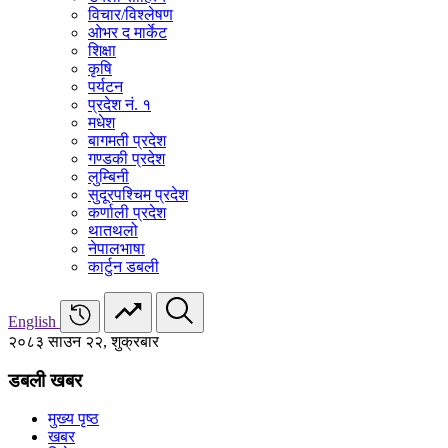
विचार/विश्‍लेषण
ओभर द मार्केट
शिक्षा
कृषि
पर्यटन
प्रदेश नं. १
मधेश
बागमती प्रदेश
गण्डकी प्रदेश
लुम्बिनी
सुदूरपश्चिम प्रदेश
कर्णाली प्रदेश
थातथलो
नेपालभाषा
कार्टुन डबली
English
२०८३ साउन २२, शुक्रबार
डबली खबर
मुख्य पृष्ठ
खबर