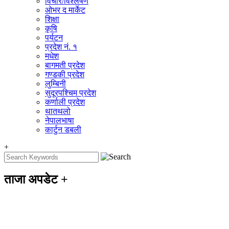
विचार/विश्‍लेषण
ओभर द मार्केट
शिक्षा
कृषि
पर्यटन
प्रदेश नं. १
मधेश
बागमती प्रदेश
गण्डकी प्रदेश
लुम्बिनी
सुदूरपश्चिम प्रदेश
कर्णाली प्रदेश
थातथलो
नेपालभाषा
कार्टुन डबली
+
ताजा अपडेट
+