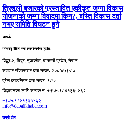
त्रिशूली बजारको प्रस्तावित एकीकृत जग्गा विकास
योजनाको जग्गा विवादमा किन?, बस्ति विकास दर्ता
नभए समिति विघटन हुने
सम्पर्क
गणेशबाबु मिडिया एण्ड इन्टरटेन्टमेन्ट प्रा.लि.
विदुर-४, विदुर, नुवाकोट, बागमती प्रदेश, नेपाल
सञ्चार रजिस्ट्रार दर्ता नम्बरः २००/०७९/८०
प्रेस काउन्सिल दर्ता नम्बर: ३८७५
बिज्ञापनका लागि सम्पर्क न: +९७७-९८४१३३५४६२
+९७७-९८४१३३५४६२
info@dabalikhabar.com
हाम्रो टीम