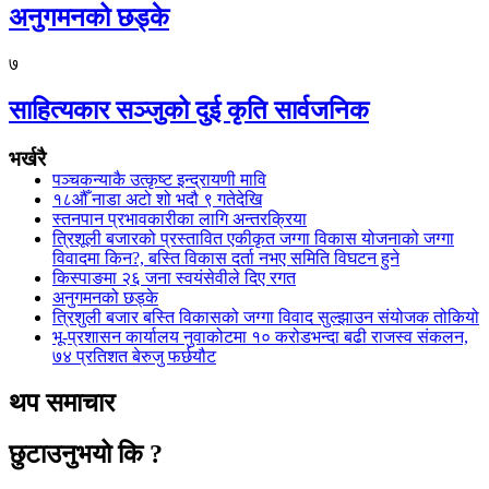
अनुगमनको छड्के
७
साहित्यकार सञ्जुको दुई कृति सार्वजनिक
भर्खरै
पञ्चकन्याकै उत्कृष्ट इन्द्रायणी मावि
१८औँ नाडा अटो शो भदौ ९ गतेदेखि
स्तनपान प्रभावकारीका लागि अन्तरक्रिया
त्रिशूली बजारको प्रस्तावित एकीकृत जग्गा विकास योजनाको जग्गा
विवादमा किन?, बस्ति विकास दर्ता नभए समिति विघटन हुने
किस्पाङमा २६ जना स्वयंसेवीले दिए रगत
अनुगमनको छड्के
त्रिशुली बजार बस्ति विकासको जग्गा विवाद सुल्झाउन संयोजक तोकियो
भू-प्रशासन कार्यालय नुवाकोटमा १० करोडभन्दा बढी राजस्व संकलन,
७४ प्रतिशत बेरुजु फर्छयौट
थप समाचार
छुटाउनुभयो कि ?