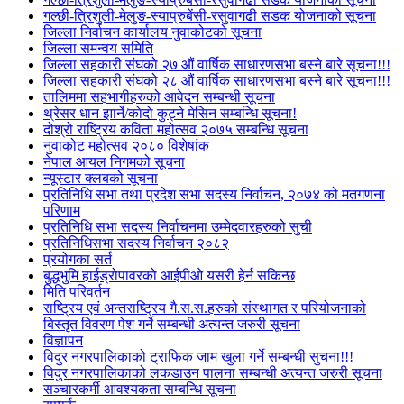
गल्छी-त्रिशुली-मेलुङ-स्याप्रुबेंसी-रसुवागढी सडक योजनाको सूचना
जिल्ला निर्वाचन कार्यालय नुवाकोटको सूचना
जिल्ला समन्वय समिति
जिल्ला सहकारी संघको २७ औं वार्षिक साधारणसभा बस्ने बारे सूचना!!!
जिल्ला सहकारी संघको २८ औं वार्षिक साधारणसभा बस्ने बारे सूचना!!!
तालिममा सहभागीहरुको आवेदन सम्बन्धी सूचना
थ्रेसर धान झार्ने/काेदाे कुट्ने मेसिन सम्बन्धि सूचना!
दोश्रो राष्ट्रिय कविता महोत्सव २०७५ सम्बन्धि सूचना
नुवाकोट महोत्सव २०८० विशेषांक
नेपाल आयल निगमको सूचना
न्यूस्टार क्लबको सूचना
प्रतिनिधि सभा तथा प्रदेश सभा सदस्य निर्वाचन, २०७४ को मतगणना
परिणाम
प्रतिनिधि सभा सदस्य निर्वाचनमा उम्मेदवारहरुको सुची
प्रतिनिधिसभा सदस्य निर्वाचन २०८२
प्रयोगका सर्त
बुद्धभुमि हाईड्रोपावरको आईपीओ यसरी हेर्न सकिन्छ
मिति परिवर्तन
राष्ट्रिय एवं अन्तराष्ट्रिय गै.स.स.हरुको संस्थागत र परियोजनाको
बिस्तृत विवरण पेश गर्ने सम्बन्धी अत्यन्त जरुरी सूचना
विज्ञापन
विदुर नगरपालिकाको ट्राफिक जाम खुला गर्ने सम्बन्धी सुचना!!!
विदुर नगरपालिकाको लकडाउन पालना सम्बन्धी अत्यन्त जरुरी सूचना
सञ्चारकर्मी आवश्यकता सम्बन्धि सूचना