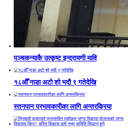
पञ्चकन्याकै उत्कृष्ट इन्द्रायणी मावि
१८औँ नाडा अटो शो भदौ ९ गतेदेखि
स्तनपान प्रभावकारीका लागि अन्तरक्रिया