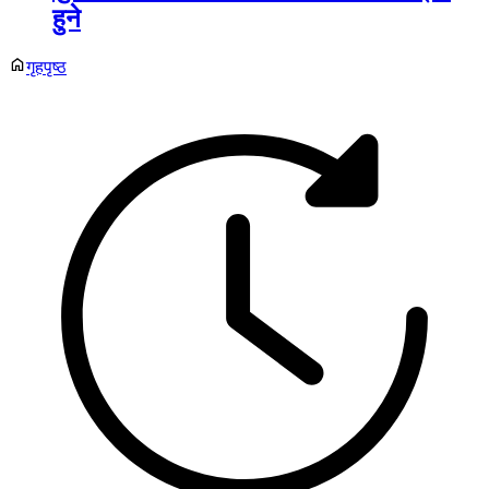
हुने
गृहपृष्ठ