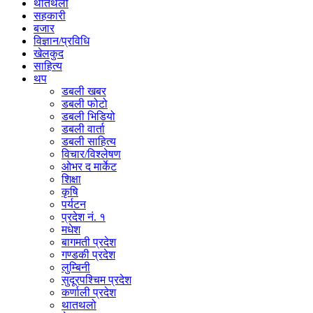
थातथलो
सहकारी
बजार
विज्ञान/प्रविधि
खेलकुद
साहित्य
थप
डबली खबर
डबली फोटो
डबली भिडियो
डबली वार्ता
डबली साहित्य
विचार/विश्‍लेषण
ओभर द मार्केट
शिक्षा
कृषि
पर्यटन
प्रदेश नं. १
मधेश
बागमती प्रदेश
गण्डकी प्रदेश
लुम्बिनी
सुदूरपश्चिम प्रदेश
कर्णाली प्रदेश
थातथलो