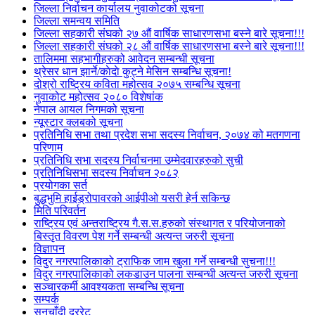
जिल्ला निर्वाचन कार्यालय नुवाकोटको सूचना
जिल्ला समन्वय समिति
जिल्ला सहकारी संघको २७ औं वार्षिक साधारणसभा बस्ने बारे सूचना!!!
जिल्ला सहकारी संघको २८ औं वार्षिक साधारणसभा बस्ने बारे सूचना!!!
तालिममा सहभागीहरुको आवेदन सम्बन्धी सूचना
थ्रेसर धान झार्ने/काेदाे कुट्ने मेसिन सम्बन्धि सूचना!
दोश्रो राष्ट्रिय कविता महोत्सव २०७५ सम्बन्धि सूचना
नुवाकोट महोत्सव २०८० विशेषांक
नेपाल आयल निगमको सूचना
न्यूस्टार क्लबको सूचना
प्रतिनिधि सभा तथा प्रदेश सभा सदस्य निर्वाचन, २०७४ को मतगणना
परिणाम
प्रतिनिधि सभा सदस्य निर्वाचनमा उम्मेदवारहरुको सुची
प्रतिनिधिसभा सदस्य निर्वाचन २०८२
प्रयोगका सर्त
बुद्धभुमि हाईड्रोपावरको आईपीओ यसरी हेर्न सकिन्छ
मिति परिवर्तन
राष्ट्रिय एवं अन्तराष्ट्रिय गै.स.स.हरुको संस्थागत र परियोजनाको
बिस्तृत विवरण पेश गर्ने सम्बन्धी अत्यन्त जरुरी सूचना
विज्ञापन
विदुर नगरपालिकाको ट्राफिक जाम खुला गर्ने सम्बन्धी सुचना!!!
विदुर नगरपालिकाको लकडाउन पालना सम्बन्धी अत्यन्त जरुरी सूचना
सञ्चारकर्मी आवश्यकता सम्बन्धि सूचना
सम्पर्क
सुनचाँदी दररेट