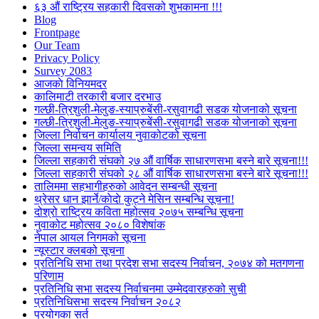
६३ औं राष्ट्रिय सहकारी दिवसको शुभकामना !!!
Blog
Frontpage
Our Team
Privacy Policy
Survey 2083
आजकाे विनियमदर
कालिमाटी तरकारी बजार दरभाउ
गल्छी-त्रिशुली-मेलुङ-स्याप्रुबेंसी-रसुवागढी सडक योजनाको सूचना
गल्छी-त्रिशुली-मेलुङ-स्याप्रुबेंसी-रसुवागढी सडक योजनाको सूचना
जिल्ला निर्वाचन कार्यालय नुवाकोटको सूचना
जिल्ला समन्वय समिति
जिल्ला सहकारी संघको २७ औं वार्षिक साधारणसभा बस्ने बारे सूचना!!!
जिल्ला सहकारी संघको २८ औं वार्षिक साधारणसभा बस्ने बारे सूचना!!!
तालिममा सहभागीहरुको आवेदन सम्बन्धी सूचना
थ्रेसर धान झार्ने/काेदाे कुट्ने मेसिन सम्बन्धि सूचना!
दोश्रो राष्ट्रिय कविता महोत्सव २०७५ सम्बन्धि सूचना
नुवाकोट महोत्सव २०८० विशेषांक
नेपाल आयल निगमको सूचना
न्यूस्टार क्लबको सूचना
प्रतिनिधि सभा तथा प्रदेश सभा सदस्य निर्वाचन, २०७४ को मतगणना
परिणाम
प्रतिनिधि सभा सदस्य निर्वाचनमा उम्मेदवारहरुको सुची
प्रतिनिधिसभा सदस्य निर्वाचन २०८२
प्रयोगका सर्त