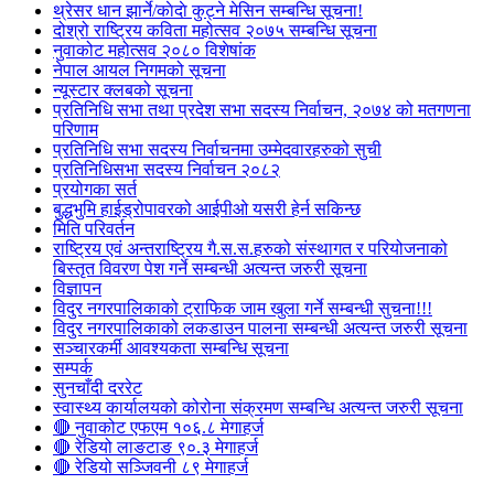
थ्रेसर धान झार्ने/काेदाे कुट्ने मेसिन सम्बन्धि सूचना!
दोश्रो राष्ट्रिय कविता महोत्सव २०७५ सम्बन्धि सूचना
नुवाकोट महोत्सव २०८० विशेषांक
नेपाल आयल निगमको सूचना
न्यूस्टार क्लबको सूचना
प्रतिनिधि सभा तथा प्रदेश सभा सदस्य निर्वाचन, २०७४ को मतगणना
परिणाम
प्रतिनिधि सभा सदस्य निर्वाचनमा उम्मेदवारहरुको सुची
प्रतिनिधिसभा सदस्य निर्वाचन २०८२
प्रयोगका सर्त
बुद्धभुमि हाईड्रोपावरको आईपीओ यसरी हेर्न सकिन्छ
मिति परिवर्तन
राष्ट्रिय एवं अन्तराष्ट्रिय गै.स.स.हरुको संस्थागत र परियोजनाको
बिस्तृत विवरण पेश गर्ने सम्बन्धी अत्यन्त जरुरी सूचना
विज्ञापन
विदुर नगरपालिकाको ट्राफिक जाम खुला गर्ने सम्बन्धी सुचना!!!
विदुर नगरपालिकाको लकडाउन पालना सम्बन्धी अत्यन्त जरुरी सूचना
सञ्चारकर्मी आवश्यकता सम्बन्धि सूचना
सम्पर्क
सुनचाँदी दररेट
स्वास्थ्य कार्यालयको कोरोना संक्रमण सम्बन्धि अत्यन्त जरुरी सूचना
🔴 नुवाकोट एफएम १०६.८ मेगाहर्ज
🔴 रेडियो लाङटाङ ९०.३ मेगाहर्ज
🔴 रेडियो सञ्जिवनी ८९ मेगाहर्ज