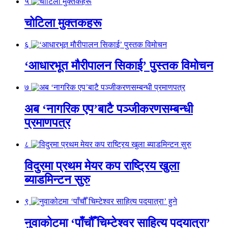
५
चोटिला मुक्तकहरू
६
‘आधारभूत मौरीपालन सिकाई’ पुस्तक विमोचन
७
अब ‘नागरिक एप’बाटै पञ्जीकरणसम्बन्धी
प्रमाणपत्र
८
विदुरमा प्रथम मेयर कप राष्ट्रिय खुला
ब्याडमिन्टन सुरु
९
नुवाकोटमा ‘पाँचौँ चिम्टेश्वर साहित्य पदयात्रा’