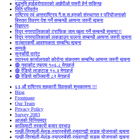
बुद्धभुमि हाईड्रोपावरको आईपीओ यसरी हेर्न सकिन्छ
मिति परिवर्तन
राष्ट्रिय एवं अन्तराष्ट्रिय गै.स.स.हरुको संस्थागत र परियोजनाको
बिस्तृत विवरण पेश गर्ने सम्बन्धी अत्यन्त जरुरी सूचना
विज्ञापन
विदुर नगरपालिकाको ट्राफिक जाम खुला गर्ने सम्बन्धी सुचना!!!
विदुर नगरपालिकाको लकडाउन पालना सम्बन्धी अत्यन्त जरुरी सूचना
सञ्चारकर्मी आवश्यकता सम्बन्धि सूचना
सम्पर्क
सुनचाँदी दररेट
स्वास्थ्य कार्यालयको कोरोना संक्रमण सम्बन्धि अत्यन्त जरुरी सूचना
🔴 नुवाकोट एफएम १०६.८ मेगाहर्ज
🔴 रेडियो लाङटाङ ९०.३ मेगाहर्ज
🔴 रेडियो सञ्जिवनी ८९ मेगाहर्ज
६३ औं राष्ट्रिय सहकारी दिवसको शुभकामना !!!
Blog
Frontpage
Our Team
Privacy Policy
Survey 2083
आजकाे विनियमदर
कालिमाटी तरकारी बजार दरभाउ
गल्छी-त्रिशुली-मेलुङ-स्याप्रुबेंसी-रसुवागढी सडक योजनाको सूचना
गल्छी-त्रिशुली-मेलुङ-स्याप्रुबेंसी-रसुवागढी सडक योजनाको सूचना