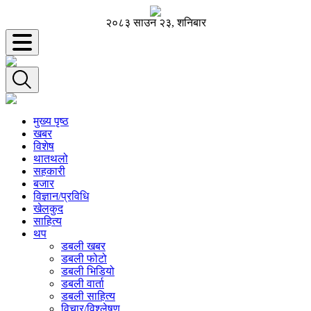
२०८३ साउन २३, शनिबार
मुख्य पृष्ठ
खबर
विशेष
थातथलो
सहकारी
बजार
विज्ञान/प्रविधि
खेलकुद
साहित्य
थप
डबली खबर
डबली फोटो
डबली भिडियो
डबली वार्ता
डबली साहित्य
विचार/विश्‍लेषण