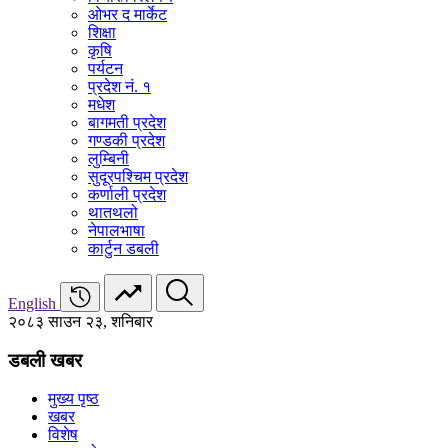
ओभर द मार्केट
शिक्षा
कृषि
पर्यटन
प्रदेश नं. १
मधेश
बागमती प्रदेश
गण्डकी प्रदेश
लुम्बिनी
सुदूरपश्चिम प्रदेश
कर्णाली प्रदेश
थातथलो
नेपालभाषा
कार्टुन डबली
English
२०८३ साउन २३, शनिबार
डबली खबर
मुख्य पृष्ठ
खबर
विशेष