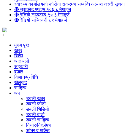
स्वास्थ्य कार्यालयको कोरोना संक्रमण सम्बन्धि अत्यन्त जरुरी सूचना
🔴 नुवाकोट एफएम १०६.८ मेगाहर्ज
🔴 रेडियो लाङटाङ ९०.३ मेगाहर्ज
🔴 रेडियो सञ्जिवनी ८९ मेगाहर्ज
+
मुख्य पृष्ठ
खबर
विशेष
थातथलो
सहकारी
बजार
विज्ञान/प्रविधि
खेलकुद
साहित्य
थप
डबली खबर
डबली फोटो
डबली भिडियो
डबली वार्ता
डबली साहित्य
विचार/विश्‍लेषण
ओभर द मार्केट