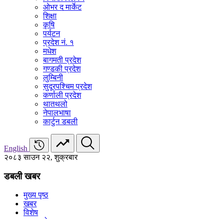
ओभर द मार्केट
शिक्षा
कृषि
पर्यटन
प्रदेश नं. १
मधेश
बागमती प्रदेश
गण्डकी प्रदेश
लुम्बिनी
सुदूरपश्चिम प्रदेश
कर्णाली प्रदेश
थातथलो
नेपालभाषा
कार्टुन डबली
English
२०८३ साउन २२, शुक्रबार
डबली खबर
मुख्य पृष्ठ
खबर
विशेष