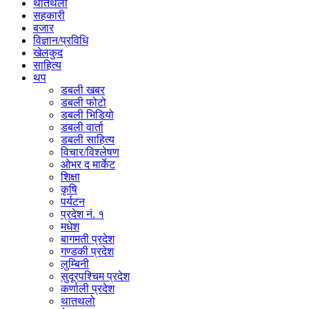
थातथलो
सहकारी
बजार
विज्ञान/प्रविधि
खेलकुद
साहित्य
थप
डबली खबर
डबली फोटो
डबली भिडियो
डबली वार्ता
डबली साहित्य
विचार/विश्‍लेषण
ओभर द मार्केट
शिक्षा
कृषि
पर्यटन
प्रदेश नं. १
मधेश
बागमती प्रदेश
गण्डकी प्रदेश
लुम्बिनी
सुदूरपश्चिम प्रदेश
कर्णाली प्रदेश
थातथलो