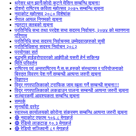
थ्रेसर धान झार्ने/काेदाे कुट्ने मेसिन सम्बन्धि सूचना!
दोश्रो राष्ट्रिय कविता महोत्सव २०७५ सम्बन्धि सूचना
नुवाकोट महोत्सव २०८० विशेषांक
नेपाल आयल निगमको सूचना
न्यूस्टार क्लबको सूचना
प्रतिनिधि सभा तथा प्रदेश सभा सदस्य निर्वाचन, २०७४ को मतगणना
परिणाम
प्रतिनिधि सभा सदस्य निर्वाचनमा उम्मेदवारहरुको सुची
प्रतिनिधिसभा सदस्य निर्वाचन २०८२
प्रयोगका सर्त
बुद्धभुमि हाईड्रोपावरको आईपीओ यसरी हेर्न सकिन्छ
मिति परिवर्तन
राष्ट्रिय एवं अन्तराष्ट्रिय गै.स.स.हरुको संस्थागत र परियोजनाको
बिस्तृत विवरण पेश गर्ने सम्बन्धी अत्यन्त जरुरी सूचना
विज्ञापन
विदुर नगरपालिकाको ट्राफिक जाम खुला गर्ने सम्बन्धी सुचना!!!
विदुर नगरपालिकाको लकडाउन पालना सम्बन्धी अत्यन्त जरुरी सूचना
सञ्चारकर्मी आवश्यकता सम्बन्धि सूचना
सम्पर्क
सुनचाँदी दररेट
स्वास्थ्य कार्यालयको कोरोना संक्रमण सम्बन्धि अत्यन्त जरुरी सूचना
🔴 नुवाकोट एफएम १०६.८ मेगाहर्ज
🔴 रेडियो लाङटाङ ९०.३ मेगाहर्ज
🔴 रेडियो सञ्जिवनी ८९ मेगाहर्ज