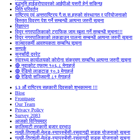
बुद्धभुमि हाईड्रोपावरको आईपीओ यसरी हेर्न सकिन्छ
मिति परिवर्तन
राष्ट्रिय एवं अन्तराष्ट्रिय गै.स.स.हरुको संस्थागत र परियोजनाको
बिस्तृत विवरण पेश गर्ने सम्बन्धी अत्यन्त जरुरी सूचना
विज्ञापन
विदुर नगरपालिकाको ट्राफिक जाम खुला गर्ने सम्बन्धी सुचना!!!
विदुर नगरपालिकाको लकडाउन पालना सम्बन्धी अत्यन्त जरुरी सूचना
सञ्चारकर्मी आवश्यकता सम्बन्धि सूचना
सम्पर्क
सुनचाँदी दररेट
स्वास्थ्य कार्यालयको कोरोना संक्रमण सम्बन्धि अत्यन्त जरुरी सूचना
🔴 नुवाकोट एफएम १०६.८ मेगाहर्ज
🔴 रेडियो लाङटाङ ९०.३ मेगाहर्ज
🔴 रेडियो सञ्जिवनी ८९ मेगाहर्ज
६३ औं राष्ट्रिय सहकारी दिवसको शुभकामना !!!
Blog
Frontpage
Our Team
Privacy Policy
Survey 2083
आजकाे विनियमदर
कालिमाटी तरकारी बजार दरभाउ
गल्छी-त्रिशुली-मेलुङ-स्याप्रुबेंसी-रसुवागढी सडक योजनाको सूचना
गल्छी-त्रिशुली-मेलुङ-स्याप्रुबेंसी-रसुवागढी सडक योजनाको सूचना