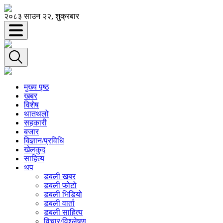
२०८३ साउन २२, शुक्रबार
मुख्य पृष्ठ
खबर
विशेष
थातथलो
सहकारी
बजार
विज्ञान/प्रविधि
खेलकुद
साहित्य
थप
डबली खबर
डबली फोटो
डबली भिडियो
डबली वार्ता
डबली साहित्य
विचार/विश्‍लेषण