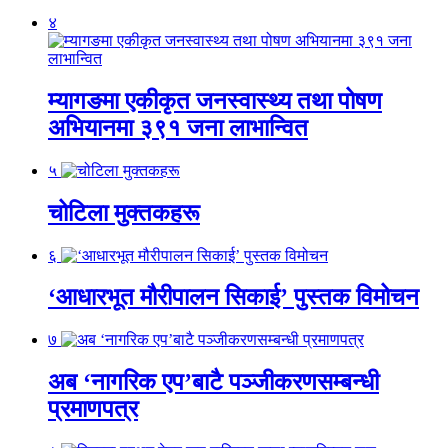
४
म्यागङमा एकीकृत जनस्वास्थ्य तथा पोषण
अभियानमा ३९१ जना लाभान्वित
५
चोटिला मुक्तकहरू
६
‘आधारभूत मौरीपालन सिकाई’ पुस्तक विमोचन
७
अब ‘नागरिक एप’बाटै पञ्जीकरणसम्बन्धी
प्रमाणपत्र