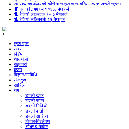
स्वास्थ्य कार्यालयको कोरोना संक्रमण सम्बन्धि अत्यन्त जरुरी सूचना
🔴 नुवाकोट एफएम १०६.८ मेगाहर्ज
🔴 रेडियो लाङटाङ ९०.३ मेगाहर्ज
🔴 रेडियो सञ्जिवनी ८९ मेगाहर्ज
+
मुख्य पृष्ठ
खबर
विशेष
थातथलो
सहकारी
बजार
विज्ञान/प्रविधि
खेलकुद
साहित्य
थप
डबली खबर
डबली फोटो
डबली भिडियो
डबली वार्ता
डबली साहित्य
विचार/विश्‍लेषण
ओभर द मार्केट