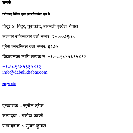
सम्पर्क
गणेशबाबु मिडिया एण्ड इन्टरटेन्टमेन्ट प्रा.लि.
विदुर-४, विदुर, नुवाकोट, बागमती प्रदेश, नेपाल
सञ्चार रजिस्ट्रार दर्ता नम्बरः २००/०७९/८०
प्रेस काउन्सिल दर्ता नम्बर: ३८७५
बिज्ञापनका लागि सम्पर्क न: +९७७-९८४१३३५४६२
+९७७-९८४१३३५४६२
info@dabalikhabar.com
हाम्रो टीम
प्रकाशक :-
सुनील श्रेष्ठ
सम्पादक :-
यसोदा कार्की
सम्बाददाता :-
सुजन कुमाल