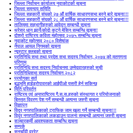
जिल्ला निर्वाचन कार्यालय नुवाकोटको सूचना
जिल्ला समन्वय समिति
जिल्ला सहकारी संघको २७ औं वार्षिक साधारणसभा बस्ने बारे सूचना!!!
जिल्ला सहकारी संघको २८ औं वार्षिक साधारणसभा बस्ने बारे सूचना!!!
तालिममा सहभागीहरुको आवेदन सम्बन्धी सूचना
थ्रेसर धान झार्ने/काेदाे कुट्ने मेसिन सम्बन्धि सूचना!
दोश्रो राष्ट्रिय कविता महोत्सव २०७५ सम्बन्धि सूचना
नुवाकोट महोत्सव २०८० विशेषांक
नेपाल आयल निगमको सूचना
न्यूस्टार क्लबको सूचना
प्रतिनिधि सभा तथा प्रदेश सभा सदस्य निर्वाचन, २०७४ को मतगणना
परिणाम
प्रतिनिधि सभा सदस्य निर्वाचनमा उम्मेदवारहरुको सुची
प्रतिनिधिसभा सदस्य निर्वाचन २०८२
प्रयोगका सर्त
बुद्धभुमि हाईड्रोपावरको आईपीओ यसरी हेर्न सकिन्छ
मिति परिवर्तन
राष्ट्रिय एवं अन्तराष्ट्रिय गै.स.स.हरुको संस्थागत र परियोजनाको
बिस्तृत विवरण पेश गर्ने सम्बन्धी अत्यन्त जरुरी सूचना
विज्ञापन
विदुर नगरपालिकाको ट्राफिक जाम खुला गर्ने सम्बन्धी सुचना!!!
विदुर नगरपालिकाको लकडाउन पालना सम्बन्धी अत्यन्त जरुरी सूचना
सञ्चारकर्मी आवश्यकता सम्बन्धि सूचना
सम्पर्क
सुनचाँदी दररेट