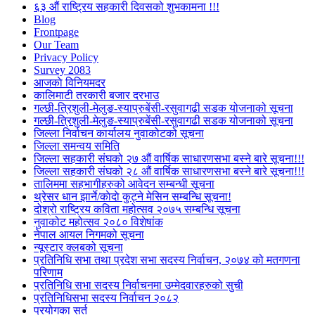
६३ औं राष्ट्रिय सहकारी दिवसको शुभकामना !!!
Blog
Frontpage
Our Team
Privacy Policy
Survey 2083
आजकाे विनियमदर
कालिमाटी तरकारी बजार दरभाउ
गल्छी-त्रिशुली-मेलुङ-स्याप्रुबेंसी-रसुवागढी सडक योजनाको सूचना
गल्छी-त्रिशुली-मेलुङ-स्याप्रुबेंसी-रसुवागढी सडक योजनाको सूचना
जिल्ला निर्वाचन कार्यालय नुवाकोटको सूचना
जिल्ला समन्वय समिति
जिल्ला सहकारी संघको २७ औं वार्षिक साधारणसभा बस्ने बारे सूचना!!!
जिल्ला सहकारी संघको २८ औं वार्षिक साधारणसभा बस्ने बारे सूचना!!!
तालिममा सहभागीहरुको आवेदन सम्बन्धी सूचना
थ्रेसर धान झार्ने/काेदाे कुट्ने मेसिन सम्बन्धि सूचना!
दोश्रो राष्ट्रिय कविता महोत्सव २०७५ सम्बन्धि सूचना
नुवाकोट महोत्सव २०८० विशेषांक
नेपाल आयल निगमको सूचना
न्यूस्टार क्लबको सूचना
प्रतिनिधि सभा तथा प्रदेश सभा सदस्य निर्वाचन, २०७४ को मतगणना
परिणाम
प्रतिनिधि सभा सदस्य निर्वाचनमा उम्मेदवारहरुको सुची
प्रतिनिधिसभा सदस्य निर्वाचन २०८२
प्रयोगका सर्त