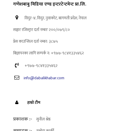
गणेशबाबु मिडिया एण्ड इन्टरटेन्टमेन्ट प्रा.लि.
विदुर-४, विदुर, नुवाकोट, बागमती प्रदेश, नेपाल
सञ्चार रजिस्ट्रार दर्ता नम्बरः २००/०७९/८०
प्रेस काउन्सिल दर्ता नम्बर: ३८७५
बिज्ञापनका लागि सम्पर्क न: +९७७-९८४१३३५४६२
+९७७-९८४१३३५४६२
info@dabalikhabar.com
हाम्रो टीम
प्रकाशक :-
सुनील श्रेष्ठ
सम्पादक :-
यसोदा कार्की