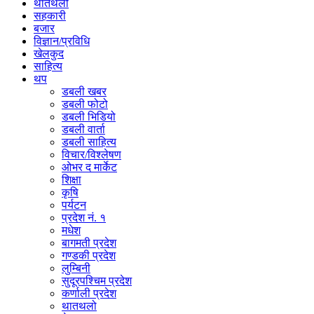
थातथलो
सहकारी
बजार
विज्ञान/प्रविधि
खेलकुद
साहित्य
थप
डबली खबर
डबली फोटो
डबली भिडियो
डबली वार्ता
डबली साहित्य
विचार/विश्‍लेषण
ओभर द मार्केट
शिक्षा
कृषि
पर्यटन
प्रदेश नं. १
मधेश
बागमती प्रदेश
गण्डकी प्रदेश
लुम्बिनी
सुदूरपश्चिम प्रदेश
कर्णाली प्रदेश
थातथलो