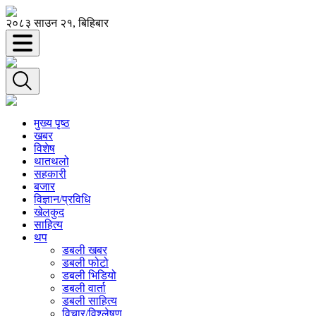
२०८३ साउन २१, बिहिबार
मुख्य पृष्ठ
खबर
विशेष
थातथलो
सहकारी
बजार
विज्ञान/प्रविधि
खेलकुद
साहित्य
थप
डबली खबर
डबली फोटो
डबली भिडियो
डबली वार्ता
डबली साहित्य
विचार/विश्‍लेषण