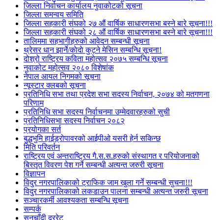
जिल्ला निर्वाचन कार्यालय नुवाकोटको सूचना
जिल्ला समन्वय समिति
जिल्ला सहकारी संघको २७ औं वार्षिक साधारणसभा बस्ने बारे सूचना!!!
जिल्ला सहकारी संघको २८ औं वार्षिक साधारणसभा बस्ने बारे सूचना!!!
तालिममा सहभागीहरुको आवेदन सम्बन्धी सूचना
थ्रेसर धान झार्ने/काेदाे कुट्ने मेसिन सम्बन्धि सूचना!
दोश्रो राष्ट्रिय कविता महोत्सव २०७५ सम्बन्धि सूचना
नुवाकोट महोत्सव २०८० विशेषांक
नेपाल आयल निगमको सूचना
न्यूस्टार क्लबको सूचना
प्रतिनिधि सभा तथा प्रदेश सभा सदस्य निर्वाचन, २०७४ को मतगणना
परिणाम
प्रतिनिधि सभा सदस्य निर्वाचनमा उम्मेदवारहरुको सुची
प्रतिनिधिसभा सदस्य निर्वाचन २०८२
प्रयोगका सर्त
बुद्धभुमि हाईड्रोपावरको आईपीओ यसरी हेर्न सकिन्छ
मिति परिवर्तन
राष्ट्रिय एवं अन्तराष्ट्रिय गै.स.स.हरुको संस्थागत र परियोजनाको
बिस्तृत विवरण पेश गर्ने सम्बन्धी अत्यन्त जरुरी सूचना
विज्ञापन
विदुर नगरपालिकाको ट्राफिक जाम खुला गर्ने सम्बन्धी सुचना!!!
विदुर नगरपालिकाको लकडाउन पालना सम्बन्धी अत्यन्त जरुरी सूचना
सञ्चारकर्मी आवश्यकता सम्बन्धि सूचना
सम्पर्क
सुनचाँदी दररेट