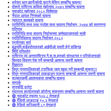
थ्रेसर धान झार्ने/काेदाे कुट्ने मेसिन सम्बन्धि सूचना!
दोश्रो राष्ट्रिय कविता महोत्सव २०७५ सम्बन्धि सूचना
नुवाकोट महोत्सव २०८० विशेषांक
नेपाल आयल निगमको सूचना
न्यूस्टार क्लबको सूचना
प्रतिनिधि सभा तथा प्रदेश सभा सदस्य निर्वाचन, २०७४ को मतगणना
परिणाम
प्रतिनिधि सभा सदस्य निर्वाचनमा उम्मेदवारहरुको सुची
प्रतिनिधिसभा सदस्य निर्वाचन २०८२
प्रयोगका सर्त
बुद्धभुमि हाईड्रोपावरको आईपीओ यसरी हेर्न सकिन्छ
मिति परिवर्तन
राष्ट्रिय एवं अन्तराष्ट्रिय गै.स.स.हरुको संस्थागत र परियोजनाको
बिस्तृत विवरण पेश गर्ने सम्बन्धी अत्यन्त जरुरी सूचना
विज्ञापन
विदुर नगरपालिकाको ट्राफिक जाम खुला गर्ने सम्बन्धी सुचना!!!
विदुर नगरपालिकाको लकडाउन पालना सम्बन्धी अत्यन्त जरुरी सूचना
सञ्चारकर्मी आवश्यकता सम्बन्धि सूचना
सम्पर्क
सुनचाँदी दररेट
स्वास्थ्य कार्यालयको कोरोना संक्रमण सम्बन्धि अत्यन्त जरुरी सूचना
🔴 नुवाकोट एफएम १०६.८ मेगाहर्ज
🔴 रेडियो लाङटाङ ९०.३ मेगाहर्ज
🔴 रेडियो सञ्जिवनी ८९ मेगाहर्ज