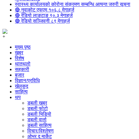
स्वास्थ्य कार्यालयको कोरोना संक्रमण सम्बन्धि अत्यन्त जरुरी सूचना
🔴 नुवाकोट एफएम १०६.८ मेगाहर्ज
🔴 रेडियो लाङटाङ ९०.३ मेगाहर्ज
🔴 रेडियो सञ्जिवनी ८९ मेगाहर्ज
+
मुख्य पृष्ठ
खबर
विशेष
थातथलो
सहकारी
बजार
विज्ञान/प्रविधि
खेलकुद
साहित्य
थप
डबली खबर
डबली फोटो
डबली भिडियो
डबली वार्ता
डबली साहित्य
विचार/विश्‍लेषण
ओभर द मार्केट