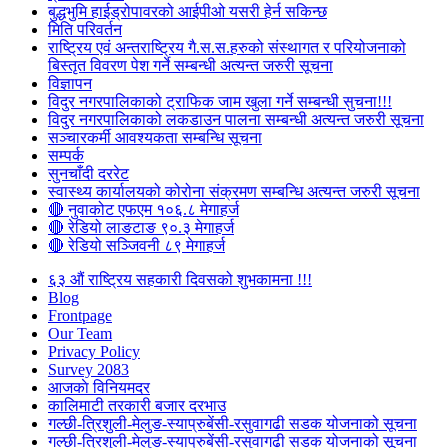
बुद्धभुमि हाईड्रोपावरको आईपीओ यसरी हेर्न सकिन्छ
मिति परिवर्तन
राष्ट्रिय एवं अन्तराष्ट्रिय गै.स.स.हरुको संस्थागत र परियोजनाको
बिस्तृत विवरण पेश गर्ने सम्बन्धी अत्यन्त जरुरी सूचना
विज्ञापन
विदुर नगरपालिकाको ट्राफिक जाम खुला गर्ने सम्बन्धी सुचना!!!
विदुर नगरपालिकाको लकडाउन पालना सम्बन्धी अत्यन्त जरुरी सूचना
सञ्चारकर्मी आवश्यकता सम्बन्धि सूचना
सम्पर्क
सुनचाँदी दररेट
स्वास्थ्य कार्यालयको कोरोना संक्रमण सम्बन्धि अत्यन्त जरुरी सूचना
🔴 नुवाकोट एफएम १०६.८ मेगाहर्ज
🔴 रेडियो लाङटाङ ९०.३ मेगाहर्ज
🔴 रेडियो सञ्जिवनी ८९ मेगाहर्ज
६३ औं राष्ट्रिय सहकारी दिवसको शुभकामना !!!
Blog
Frontpage
Our Team
Privacy Policy
Survey 2083
आजकाे विनियमदर
कालिमाटी तरकारी बजार दरभाउ
गल्छी-त्रिशुली-मेलुङ-स्याप्रुबेंसी-रसुवागढी सडक योजनाको सूचना
गल्छी-त्रिशुली-मेलुङ-स्याप्रुबेंसी-रसुवागढी सडक योजनाको सूचना