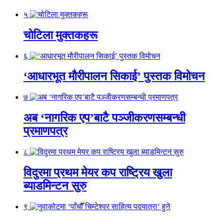
५
चोटिला मुक्तकहरू
६
‘आधारभूत मौरीपालन सिकाई’ पुस्तक विमोचन
७
अब ‘नागरिक एप’बाटै पञ्जीकरणसम्बन्धी
प्रमाणपत्र
८
विदुरमा प्रथम मेयर कप राष्ट्रिय खुला
ब्याडमिन्टन सुरु
९