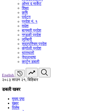
ओभर द मार्केट
शिक्षा
कृषि
पर्यटन
प्रदेश नं. १
मधेश
बागमती प्रदेश
गण्डकी प्रदेश
लुम्बिनी
सुदूरपश्चिम प्रदेश
कर्णाली प्रदेश
थातथलो
नेपालभाषा
कार्टुन डबली
English
२०८३ साउन २१, बिहिबार
डबली खबर
मुख्य पृष्ठ
खबर
विशेष