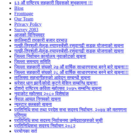
६३ औं राष्ट्रिय सहकारी दिवसको शुभकामना !!!
Blog
Frontpage
Our Team
Privacy Policy
Survey 2083
आजकाे विनियमदर
कालिमाटी तरकारी बजार दरभाउ
गल्छी-त्रिशुली-मेलुङ-स्याप्रुबेंसी-रसुवागढी सडक योजनाको सूचना
गल्छी-त्रिशुली-मेलुङ-स्याप्रुबेंसी-रसुवागढी सडक योजनाको सूचना
जिल्ला निर्वाचन कार्यालय नुवाकोटको सूचना
जिल्ला समन्वय समिति
जिल्ला सहकारी संघको २७ औं वार्षिक साधारणसभा बस्ने बारे सूचना!!!
जिल्ला सहकारी संघको २८ औं वार्षिक साधारणसभा बस्ने बारे सूचना!!!
तालिममा सहभागीहरुको आवेदन सम्बन्धी सूचना
थ्रेसर धान झार्ने/काेदाे कुट्ने मेसिन सम्बन्धि सूचना!
दोश्रो राष्ट्रिय कविता महोत्सव २०७५ सम्बन्धि सूचना
नुवाकोट महोत्सव २०८० विशेषांक
नेपाल आयल निगमको सूचना
न्यूस्टार क्लबको सूचना
प्रतिनिधि सभा तथा प्रदेश सभा सदस्य निर्वाचन, २०७४ को मतगणना
परिणाम
प्रतिनिधि सभा सदस्य निर्वाचनमा उम्मेदवारहरुको सुची
प्रतिनिधिसभा सदस्य निर्वाचन २०८२
प्रयोगका सर्त