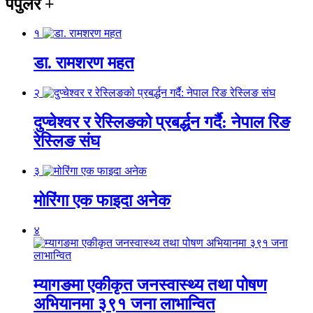
पपुलर
+
१
डा. रामशरण महत
२
दुप्चेश्वर र रेस्लिङको प्रबर्द्धन गर्दै: नेपाल रिङ
रेस्लिङ संघ
३
मोरिंगा एक फाइदा अनेक
४
म्यागङमा एकीकृत जनस्वास्थ्य तथा पोषण
अभियानमा ३९१ जना लाभान्वित