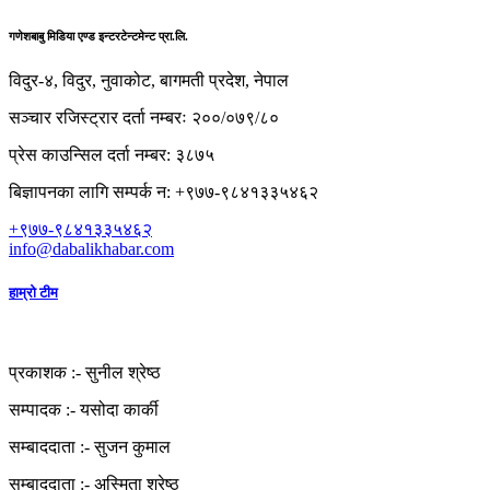
गणेशबाबु मिडिया एण्ड इन्टरटेन्टमेन्ट प्रा.लि.
विदुर-४, विदुर, नुवाकोट, बागमती प्रदेश, नेपाल
सञ्चार रजिस्ट्रार दर्ता नम्बरः २००/०७९/८०
प्रेस काउन्सिल दर्ता नम्बर: ३८७५
बिज्ञापनका लागि सम्पर्क न: +९७७-९८४१३३५४६२
+९७७-९८४१३३५४६२
info@dabalikhabar.com
हाम्रो टीम
प्रकाशक :-
सुनील श्रेष्ठ
सम्पादक :-
यसोदा कार्की
सम्बाददाता :-
सुजन कुमाल
सम्बाददाता :-
अस्मिता श्रेष्ठ