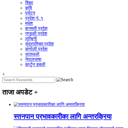
शिक्षा
कृषि
पर्यटन
प्रदेश नं. १
मधेश
बागमती प्रदेश
गण्डकी प्रदेश
लुम्बिनी
सुदूरपश्चिम प्रदेश
कर्णाली प्रदेश
थातथलो
नेपालभाषा
कार्टुन डबली
+
ताजा अपडेट
+
स्तनपान प्रभावकारीका लागि अन्तरक्रिया