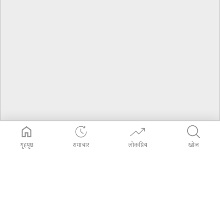
गृहपृष्ठ
समाचार
लोकप्रिय
खोज