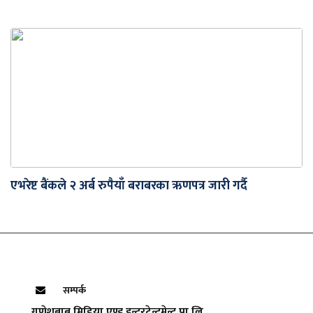
एभरेष्ट बैंकले २ अर्ब रुपैयाँ बराबरका ऋणपत्र जारी गर्दै
सम्पर्क
गणेशबाबु मिडिया एण्ड इन्टरटेन्टमेन्ट प्रा.लि.