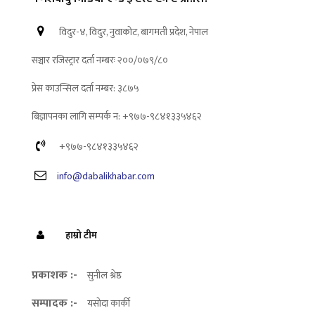
विदुर-४, विदुर, नुवाकोट, बागमती प्रदेश, नेपाल
सञ्चार रजिस्ट्रार दर्ता नम्बरः २००/०७९/८०
प्रेस काउन्सिल दर्ता नम्बर: ३८७५
बिज्ञापनका लागि सम्पर्क न: +९७७-९८४१३३५४६२
+९७७-९८४१३३५४६२
info@dabalikhabar.com
हाम्रो टीम
प्रकाशक :-
सुनील श्रेष्ठ
सम्पादक :-
यसोदा कार्की