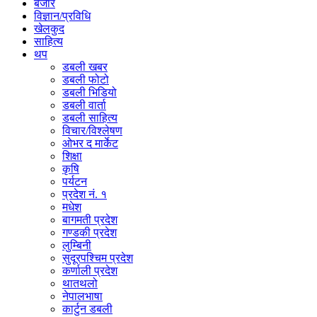
बजार
विज्ञान/प्रविधि
खेलकुद
साहित्य
थप
डबली खबर
डबली फोटो
डबली भिडियो
डबली वार्ता
डबली साहित्य
विचार/विश्‍लेषण
ओभर द मार्केट
शिक्षा
कृषि
पर्यटन
प्रदेश नं. १
मधेश
बागमती प्रदेश
गण्डकी प्रदेश
लुम्बिनी
सुदूरपश्चिम प्रदेश
कर्णाली प्रदेश
थातथलो
नेपालभाषा
कार्टुन डबली