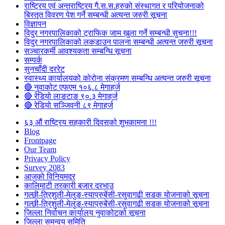
राष्ट्रिय एवं अन्तराष्ट्रिय गै.स.स.हरुको संस्थागत र परियोजनाको
बिस्तृत विवरण पेश गर्ने सम्बन्धी अत्यन्त जरुरी सूचना
विज्ञापन
विदुर नगरपालिकाको ट्राफिक जाम खुला गर्ने सम्बन्धी सुचना!!!
विदुर नगरपालिकाको लकडाउन पालना सम्बन्धी अत्यन्त जरुरी सूचना
सञ्चारकर्मी आवश्यकता सम्बन्धि सूचना
सम्पर्क
सुनचाँदी दररेट
स्वास्थ्य कार्यालयको कोरोना संक्रमण सम्बन्धि अत्यन्त जरुरी सूचना
🔴 नुवाकोट एफएम १०६.८ मेगाहर्ज
🔴 रेडियो लाङटाङ ९०.३ मेगाहर्ज
🔴 रेडियो सञ्जिवनी ८९ मेगाहर्ज
६३ औं राष्ट्रिय सहकारी दिवसको शुभकामना !!!
Blog
Frontpage
Our Team
Privacy Policy
Survey 2083
आजकाे विनियमदर
कालिमाटी तरकारी बजार दरभाउ
गल्छी-त्रिशुली-मेलुङ-स्याप्रुबेंसी-रसुवागढी सडक योजनाको सूचना
गल्छी-त्रिशुली-मेलुङ-स्याप्रुबेंसी-रसुवागढी सडक योजनाको सूचना
जिल्ला निर्वाचन कार्यालय नुवाकोटको सूचना
जिल्ला समन्वय समिति