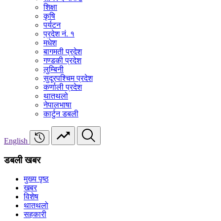
शिक्षा
कृषि
पर्यटन
प्रदेश नं. १
मधेश
बागमती प्रदेश
गण्डकी प्रदेश
लुम्बिनी
सुदूरपश्चिम प्रदेश
कर्णाली प्रदेश
थातथलो
नेपालभाषा
कार्टुन डबली
English
डबली खबर
मुख्य पृष्ठ
खबर
विशेष
थातथलो
सहकारी