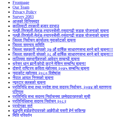
Frontpage
Our Team
Privacy Policy
Survey 2083
आजकाे विनियमदर
कालिमाटी तरकारी बजार दरभाउ
गल्छी-त्रिशुली-मेलुङ-स्याप्रुबेंसी-रसुवागढी सडक योजनाको सूचना
गल्छी-त्रिशुली-मेलुङ-स्याप्रुबेंसी-रसुवागढी सडक योजनाको सूचना
जिल्ला निर्वाचन कार्यालय नुवाकोटको सूचना
जिल्ला समन्वय समिति
जिल्ला सहकारी संघको २७ औं वार्षिक साधारणसभा बस्ने बारे सूचना!!!
जिल्ला सहकारी संघको २८ औं वार्षिक साधारणसभा बस्ने बारे सूचना!!!
तालिममा सहभागीहरुको आवेदन सम्बन्धी सूचना
थ्रेसर धान झार्ने/काेदाे कुट्ने मेसिन सम्बन्धि सूचना!
दोश्रो राष्ट्रिय कविता महोत्सव २०७५ सम्बन्धि सूचना
नुवाकोट महोत्सव २०८० विशेषांक
नेपाल आयल निगमको सूचना
न्यूस्टार क्लबको सूचना
प्रतिनिधि सभा तथा प्रदेश सभा सदस्य निर्वाचन, २०७४ को मतगणना
परिणाम
प्रतिनिधि सभा सदस्य निर्वाचनमा उम्मेदवारहरुको सुची
प्रतिनिधिसभा सदस्य निर्वाचन २०८२
प्रयोगका सर्त
बुद्धभुमि हाईड्रोपावरको आईपीओ यसरी हेर्न सकिन्छ
मिति परिवर्तन