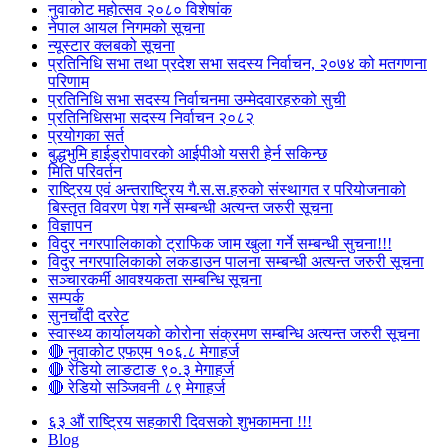
नुवाकोट महोत्सव २०८० विशेषांक
नेपाल आयल निगमको सूचना
न्यूस्टार क्लबको सूचना
प्रतिनिधि सभा तथा प्रदेश सभा सदस्य निर्वाचन, २०७४ को मतगणना
परिणाम
प्रतिनिधि सभा सदस्य निर्वाचनमा उम्मेदवारहरुको सुची
प्रतिनिधिसभा सदस्य निर्वाचन २०८२
प्रयोगका सर्त
बुद्धभुमि हाईड्रोपावरको आईपीओ यसरी हेर्न सकिन्छ
मिति परिवर्तन
राष्ट्रिय एवं अन्तराष्ट्रिय गै.स.स.हरुको संस्थागत र परियोजनाको
बिस्तृत विवरण पेश गर्ने सम्बन्धी अत्यन्त जरुरी सूचना
विज्ञापन
विदुर नगरपालिकाको ट्राफिक जाम खुला गर्ने सम्बन्धी सुचना!!!
विदुर नगरपालिकाको लकडाउन पालना सम्बन्धी अत्यन्त जरुरी सूचना
सञ्चारकर्मी आवश्यकता सम्बन्धि सूचना
सम्पर्क
सुनचाँदी दररेट
स्वास्थ्य कार्यालयको कोरोना संक्रमण सम्बन्धि अत्यन्त जरुरी सूचना
🔴 नुवाकोट एफएम १०६.८ मेगाहर्ज
🔴 रेडियो लाङटाङ ९०.३ मेगाहर्ज
🔴 रेडियो सञ्जिवनी ८९ मेगाहर्ज
६३ औं राष्ट्रिय सहकारी दिवसको शुभकामना !!!
Blog