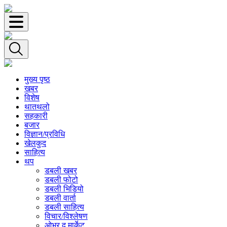
मुख्य पृष्ठ
खबर
विशेष
थातथलो
सहकारी
बजार
विज्ञान/प्रविधि
खेलकुद
साहित्य
थप
डबली खबर
डबली फोटो
डबली भिडियो
डबली वार्ता
डबली साहित्य
विचार/विश्‍लेषण
ओभर द मार्केट