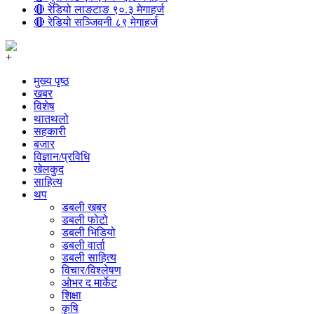
🔴 रेडियो लाङटाङ ९०.३ मेगाहर्ज
🔴 रेडियो सञ्जिवनी ८९ मेगाहर्ज
+
मुख्य पृष्ठ
खबर
विशेष
थातथलो
सहकारी
बजार
विज्ञान/प्रविधि
खेलकुद
साहित्य
थप
डबली खबर
डबली फोटो
डबली भिडियो
डबली वार्ता
डबली साहित्य
विचार/विश्‍लेषण
ओभर द मार्केट
शिक्षा
कृषि