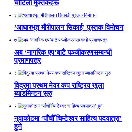
चोटिला मुक्तकहरू
६
‘आधारभूत मौरीपालन सिकाई’ पुस्तक विमोचन
७
अब ‘नागरिक एप’बाटै पञ्जीकरणसम्बन्धी
प्रमाणपत्र
८
विदुरमा प्रथम मेयर कप राष्ट्रिय खुला
ब्याडमिन्टन सुरु
९
नुवाकोटमा ‘पाँचौँ चिम्टेश्वर साहित्य पदयात्रा’
हुने