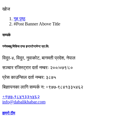
खोज
गृह पृष्ठ
#Post Banner Above Title
सम्पर्क
गणेशबाबु मिडिया एण्ड इन्टरटेन्टमेन्ट प्रा.लि.
विदुर-४, विदुर, नुवाकोट, बागमती प्रदेश, नेपाल
सञ्चार रजिस्ट्रार दर्ता नम्बरः २००/०७९/८०
प्रेस काउन्सिल दर्ता नम्बर: ३८७५
बिज्ञापनका लागि सम्पर्क न: +९७७-९८४१३३५४६२
+९७७-९८४१३३५४६२
info@dabalikhabar.com
हाम्रो टीम