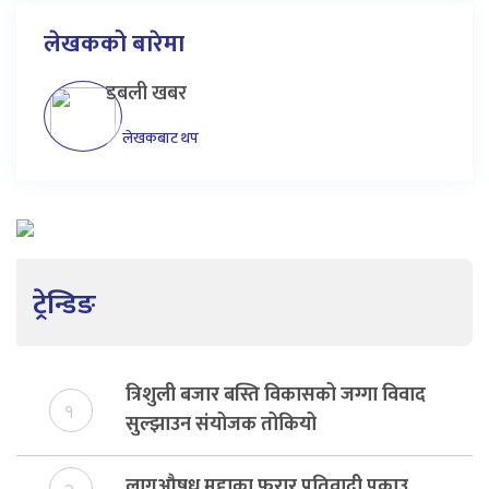
लेखकको बारेमा
डबली खबर
लेखकबाट थप
ट्रेन्डिङ
त्रिशुली बजार बस्ति विकासको जग्गा विवाद
१
सुल्झाउन संयोजक तोकियो
लागूऔषध मुद्दाका फरार प्रतिवादी पक्राउ