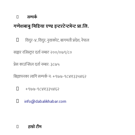
सम्पर्क
गणेशबाबु मिडिया एण्ड इन्टरटेन्टमेन्ट प्रा.लि.
विदुर-४, विदुर, नुवाकोट, बागमती प्रदेश, नेपाल
सञ्चार रजिस्ट्रार दर्ता नम्बरः २००/०७९/८०
प्रेस काउन्सिल दर्ता नम्बर: ३८७५
बिज्ञापनका लागि सम्पर्क न: +९७७-९८४१३३५४६२
+९७७-९८४१३३५४६२
info@dabalikhabar.com
हाम्रो टीम