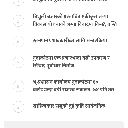
२
त्रिशूली बजारको प्रस्तावित एकीकृत जग्गा
३
विकास योजनाको जग्गा विवादमा किन?, बस्ति
विकास दर्ता नभए समिति विघटन हुने
स्तनपान प्रभावकारीका लागि अन्तरक्रिया
४
नुवाकोटमा एक हजारभन्दा बढी उपकरण र
५
सिँचाइ पूर्वाधार निर्माण
भू-प्रशासन कार्यालय नुवाकोटमा १०
६
करोडभन्दा बढी राजस्व संकलन, ७४ प्रतिशत
बेरुजु फर्छयौट
साहित्यकार सञ्जुको दुई कृति सार्वजनिक
७