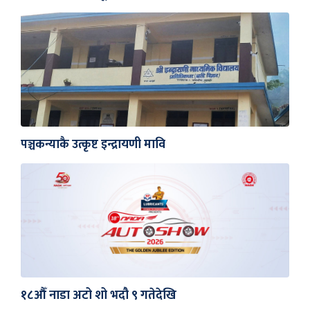
पञ्चकन्याकै उत्कृष्ट इन्द्रायणी मावि
१८औँ नाडा अटो शो भदौ ९ गतेदेखि