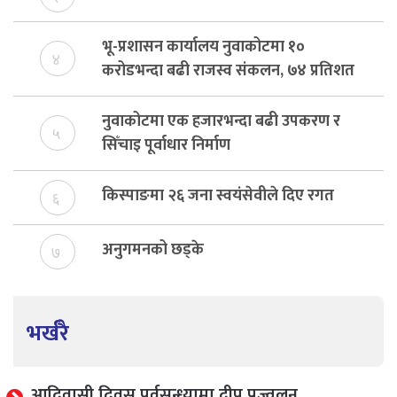
भू-प्रशासन कार्यालय नुवाकोटमा १०
४
करोडभन्दा बढी राजस्व संकलन, ७४ प्रतिशत
बेरुजु फर्छयौट
नुवाकोटमा एक हजारभन्दा बढी उपकरण र
५
सिँचाइ पूर्वाधार निर्माण
किस्पाङमा २६ जना स्वयंसेवीले दिए रगत
६
अनुगमनको छड्के
७
भर्खरै
आदिवासी दिवस पूर्वसन्ध्यामा दीप प्रज्वलन