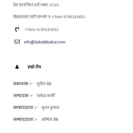
प्रेस काउन्सिल दर्ता नम्बर: ३८७५
बिज्ञापनका लागि सम्पर्क न: +९७७-९८४१३३५४६२
+९७७-९८४१३३५४६२
info@dabalikhabar.com
हाम्रो टीम
प्रकाशक :-
सुनील श्रेष्ठ
सम्पादक :-
यसोदा कार्की
सम्बाददाता :-
सुजन कुमाल
सम्बाददाता :-
अस्मिता श्रेष्ठ