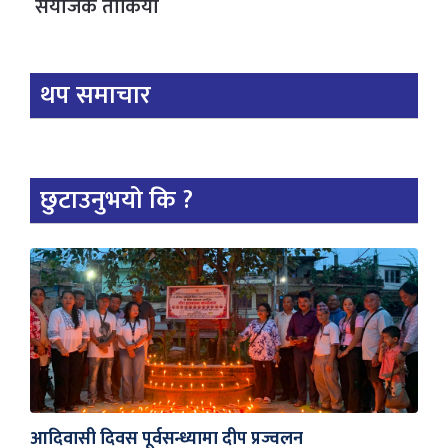
संयोजक तोकियो
थप समाचार
छुटाउनुभयो कि ?
आदिवासी दिवस पूर्वसन्ध्यामा दीप प्रज्वलन