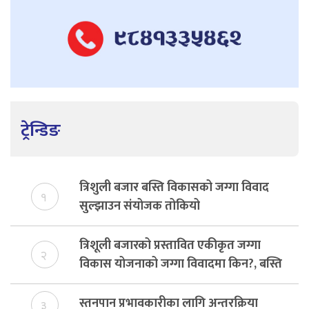
ट्रेन्डिङ
त्रिशुली बजार बस्ति विकासको जग्गा विवाद
१
सुल्झाउन संयोजक तोकियो
त्रिशूली बजारको प्रस्तावित एकीकृत जग्गा
२
विकास योजनाको जग्गा विवादमा किन?, बस्ति
विकास दर्ता नभए समिति विघटन हुने
स्तनपान प्रभावकारीका लागि अन्तरक्रिया
३