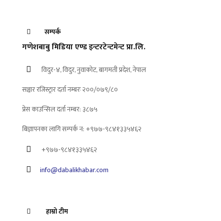
सम्पर्क
गणेशबाबु मिडिया एण्ड इन्टरटेन्टमेन्ट प्रा.लि.
विदुर-४, विदुर, नुवाकोट, बागमती प्रदेश, नेपाल
सञ्चार रजिस्ट्रार दर्ता नम्बरः २००/०७९/८०
प्रेस काउन्सिल दर्ता नम्बर: ३८७५
बिज्ञापनका लागि सम्पर्क न: +९७७-९८४१३३५४६२
+९७७-९८४१३३५४६२
info@dabalikhabar.com
हाम्रो टीम