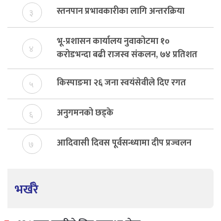
स्तनपान प्रभावकारीका लागि अन्तरक्रिया
३
भू-प्रशासन कार्यालय नुवाकोटमा १०
४
करोडभन्दा बढी राजस्व संकलन, ७४ प्रतिशत
बेरुजु फर्छयौट
किस्पाङमा २६ जना स्वयंसेवीले दिए रगत
५
अनुगमनको छड्के
६
आदिवासी दिवस पूर्वसन्ध्यामा दीप प्रज्वलन
७
भर्खरै