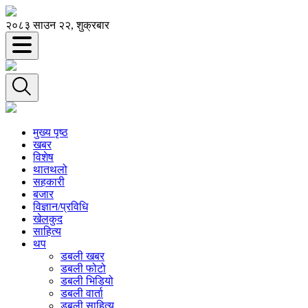
२०८३ साउन २२, शुक्रबार
मुख्य पृष्ठ
खबर
विशेष
थातथलो
सहकारी
बजार
विज्ञान/प्रविधि
खेलकुद
साहित्य
थप
डबली खबर
डबली फोटो
डबली भिडियो
डबली वार्ता
डबली साहित्य