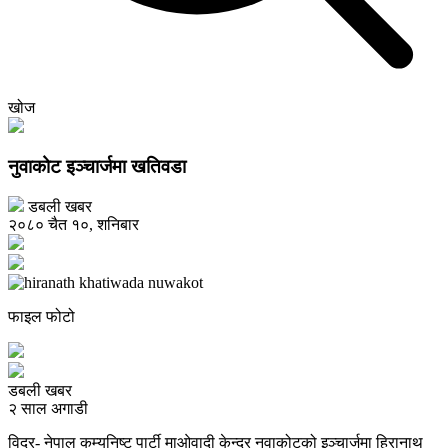
खोज
नुवाकोट इञ्चार्जमा खतिवडा
डबली खबर
२०८० चैत १०, शनिबार
फाइल फोटो
डबली खबर
२ साल अगाडी
विदुर- नेपाल कम्युनिष्ट पार्टी माओवादी केन्द्र नुवाकोटको इञ्चार्जमा हिरानाथ