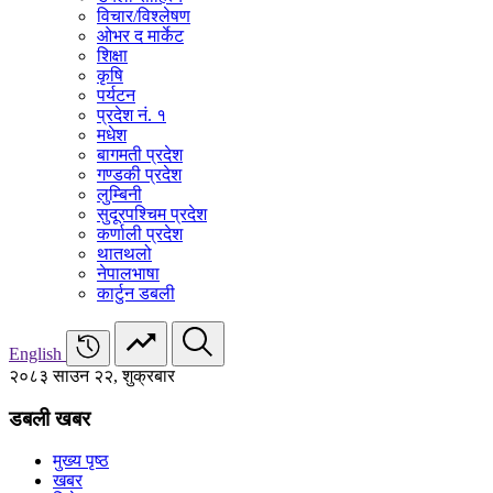
विचार/विश्‍लेषण
ओभर द मार्केट
शिक्षा
कृषि
पर्यटन
प्रदेश नं. १
मधेश
बागमती प्रदेश
गण्डकी प्रदेश
लुम्बिनी
सुदूरपश्चिम प्रदेश
कर्णाली प्रदेश
थातथलो
नेपालभाषा
कार्टुन डबली
English
२०८३ साउन २२, शुक्रबार
डबली खबर
मुख्य पृष्ठ
खबर