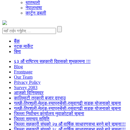
थातथलो
नेपालभाषा
कार्टुन डबली
बैंक
स्टक मार्केट
बिमा
६३ औं राष्ट्रिय सहकारी दिवसको शुभकामना !!!
Blog
Frontpage
Our Team
Privacy Policy
Survey 2083
आजकाे विनियमदर
कालिमाटी तरकारी बजार दरभाउ
गल्छी-त्रिशुली-मेलुङ-स्याप्रुबेंसी-रसुवागढी सडक योजनाको सूचना
गल्छी-त्रिशुली-मेलुङ-स्याप्रुबेंसी-रसुवागढी सडक योजनाको सूचना
जिल्ला निर्वाचन कार्यालय नुवाकोटको सूचना
जिल्ला समन्वय समिति
जिल्ला सहकारी संघको २७ औं वार्षिक साधारणसभा बस्ने बारे सूचना!!!
जिल्ला सहकारी संघको २८ औं वार्षिक साधारणसभा बस्ने बारे सूचना!!!