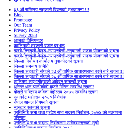
६३ औं राष्ट्रिय सहकारी दिवसको शुभकामना !!!
Blog
Frontpage
Our Team
Privacy Policy
Survey 2083
आजकाे विनियमदर
कालिमाटी तरकारी बजार दरभाउ
गल्छी-त्रिशुली-मेलुङ-स्याप्रुबेंसी-रसुवागढी सडक योजनाको सूचना
गल्छी-त्रिशुली-मेलुङ-स्याप्रुबेंसी-रसुवागढी सडक योजनाको सूचना
जिल्ला निर्वाचन कार्यालय नुवाकोटको सूचना
जिल्ला समन्वय समिति
जिल्ला सहकारी संघको २७ औं वार्षिक साधारणसभा बस्ने बारे सूचना!!!
जिल्ला सहकारी संघको २८ औं वार्षिक साधारणसभा बस्ने बारे सूचना!!!
तालिममा सहभागीहरुको आवेदन सम्बन्धी सूचना
थ्रेसर धान झार्ने/काेदाे कुट्ने मेसिन सम्बन्धि सूचना!
दोश्रो राष्ट्रिय कविता महोत्सव २०७५ सम्बन्धि सूचना
नुवाकोट महोत्सव २०८० विशेषांक
नेपाल आयल निगमको सूचना
न्यूस्टार क्लबको सूचना
प्रतिनिधि सभा तथा प्रदेश सभा सदस्य निर्वाचन, २०७४ को मतगणना
परिणाम
प्रतिनिधि सभा सदस्य निर्वाचनमा उम्मेदवारहरुको सुची
प्रतिनिधिसभा सदस्य निर्वाचन २०८२