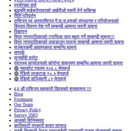
प्रयोगका सर्त
बुद्धभुमि हाईड्रोपावरको आईपीओ यसरी हेर्न सकिन्छ
मिति परिवर्तन
राष्ट्रिय एवं अन्तराष्ट्रिय गै.स.स.हरुको संस्थागत र परियोजनाको
बिस्तृत विवरण पेश गर्ने सम्बन्धी अत्यन्त जरुरी सूचना
विज्ञापन
विदुर नगरपालिकाको ट्राफिक जाम खुला गर्ने सम्बन्धी सुचना!!!
विदुर नगरपालिकाको लकडाउन पालना सम्बन्धी अत्यन्त जरुरी सूचना
सञ्चारकर्मी आवश्यकता सम्बन्धि सूचना
सम्पर्क
सुनचाँदी दररेट
स्वास्थ्य कार्यालयको कोरोना संक्रमण सम्बन्धि अत्यन्त जरुरी सूचना
🔴 नुवाकोट एफएम १०६.८ मेगाहर्ज
🔴 रेडियो लाङटाङ ९०.३ मेगाहर्ज
🔴 रेडियो सञ्जिवनी ८९ मेगाहर्ज
६३ औं राष्ट्रिय सहकारी दिवसको शुभकामना !!!
Blog
Frontpage
Our Team
Privacy Policy
Survey 2083
आजकाे विनियमदर
कालिमाटी तरकारी बजार दरभाउ
गल्छी-त्रिशुली-मेलुङ-स्याप्रुबेंसी-रसुवागढी सडक योजनाको सूचना