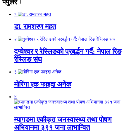
पपुलर
+
१
डा. रामशरण महत
२
दुप्चेश्वर र रेस्लिङको प्रबर्द्धन गर्दै: नेपाल रिङ
रेस्लिङ संघ
३
मोरिंगा एक फाइदा अनेक
४
म्यागङमा एकीकृत जनस्वास्थ्य तथा पोषण
अभियानमा ३९१ जना लाभान्वित