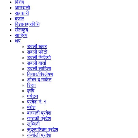
विशेष
थातथलो
सहकारी
बजार
विज्ञान/प्रविधि
खेलकुद
साहित्य
थप
डबली खबर
डबली फोटो
डबली भिडियो
डबली वार्ता
डबली साहित्य
विचार/विश्‍लेषण
ओभर द मार्केट
शिक्षा
कृषि
पर्यटन
प्रदेश नं. १
मधेश
बागमती प्रदेश
गण्डकी प्रदेश
लुम्बिनी
सुदूरपश्चिम प्रदेश
कर्णाली प्रदेश