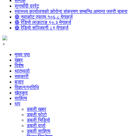
सम्पर्क
सुनचाँदी दररेट
स्वास्थ्य कार्यालयको कोरोना संक्रमण सम्बन्धि अत्यन्त जरुरी सूचना
🔴 नुवाकोट एफएम १०६.८ मेगाहर्ज
🔴 रेडियो लाङटाङ ९०.३ मेगाहर्ज
🔴 रेडियो सञ्जिवनी ८९ मेगाहर्ज
+
मुख्य पृष्ठ
खबर
विशेष
थातथलो
सहकारी
बजार
विज्ञान/प्रविधि
खेलकुद
साहित्य
थप
डबली खबर
डबली फोटो
डबली भिडियो
डबली वार्ता
डबली साहित्य