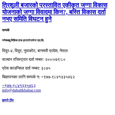
त्रिशूली बजारको प्रस्तावित एकीकृत जग्गा विकास
योजनाको जग्गा विवादमा किन?, बस्ति विकास दर्ता
नभए समिति विघटन हुने
सम्पर्क
गणेशबाबु मिडिया एण्ड इन्टरटेन्टमेन्ट प्रा.लि.
विदुर-४, विदुर, नुवाकोट, बागमती प्रदेश, नेपाल
सञ्चार रजिस्ट्रार दर्ता नम्बरः २००/०७९/८०
प्रेस काउन्सिल दर्ता नम्बर: ३८७५
बिज्ञापनका लागि सम्पर्क न: +९७७-९८४१३३५४६२
+९७७-९८४१३३५४६२
info@dabalikhabar.com
हाम्रो टीम