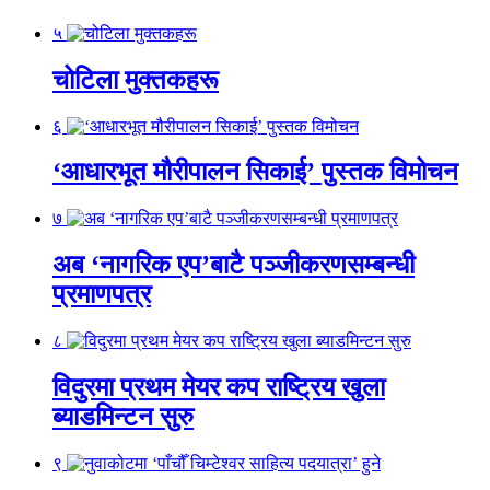
५
चोटिला मुक्तकहरू
६
‘आधारभूत मौरीपालन सिकाई’ पुस्तक विमोचन
७
अब ‘नागरिक एप’बाटै पञ्जीकरणसम्बन्धी
प्रमाणपत्र
८
विदुरमा प्रथम मेयर कप राष्ट्रिय खुला
ब्याडमिन्टन सुरु
९