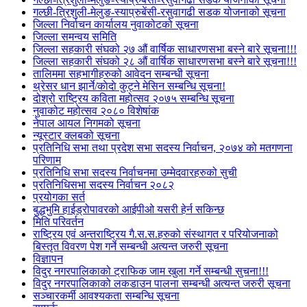
गल्छी-त्रिशुली-मेलुङ-स्याप्रुबेंसी-रसुवागढी सडक योजनाको सूचना
जिल्ला निर्वाचन कार्यालय नुवाकोटको सूचना
जिल्ला समन्वय समिति
जिल्ला सहकारी संघको २७ औं वार्षिक साधारणसभा बस्ने बारे सूचना!!!
जिल्ला सहकारी संघको २८ औं वार्षिक साधारणसभा बस्ने बारे सूचना!!!
तालिममा सहभागीहरुको आवेदन सम्बन्धी सूचना
थ्रेसर धान झार्ने/काेदाे कुट्ने मेसिन सम्बन्धि सूचना!
दोश्रो राष्ट्रिय कविता महोत्सव २०७५ सम्बन्धि सूचना
नुवाकोट महोत्सव २०८० विशेषांक
नेपाल आयल निगमको सूचना
न्यूस्टार क्लबको सूचना
प्रतिनिधि सभा तथा प्रदेश सभा सदस्य निर्वाचन, २०७४ को मतगणना
परिणाम
प्रतिनिधि सभा सदस्य निर्वाचनमा उम्मेदवारहरुको सुची
प्रतिनिधिसभा सदस्य निर्वाचन २०८२
प्रयोगका सर्त
बुद्धभुमि हाईड्रोपावरको आईपीओ यसरी हेर्न सकिन्छ
मिति परिवर्तन
राष्ट्रिय एवं अन्तराष्ट्रिय गै.स.स.हरुको संस्थागत र परियोजनाको
बिस्तृत विवरण पेश गर्ने सम्बन्धी अत्यन्त जरुरी सूचना
विज्ञापन
विदुर नगरपालिकाको ट्राफिक जाम खुला गर्ने सम्बन्धी सुचना!!!
विदुर नगरपालिकाको लकडाउन पालना सम्बन्धी अत्यन्त जरुरी सूचना
सञ्चारकर्मी आवश्यकता सम्बन्धि सूचना