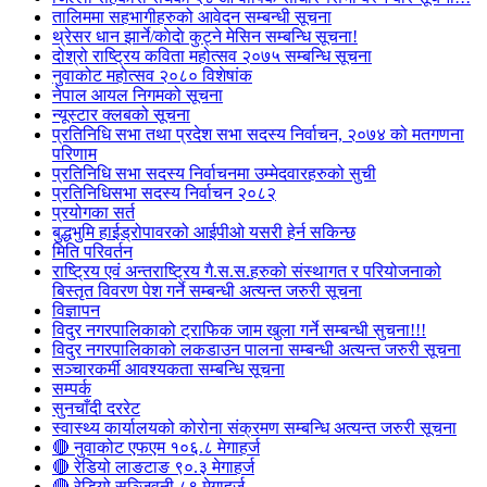
तालिममा सहभागीहरुको आवेदन सम्बन्धी सूचना
थ्रेसर धान झार्ने/काेदाे कुट्ने मेसिन सम्बन्धि सूचना!
दोश्रो राष्ट्रिय कविता महोत्सव २०७५ सम्बन्धि सूचना
नुवाकोट महोत्सव २०८० विशेषांक
नेपाल आयल निगमको सूचना
न्यूस्टार क्लबको सूचना
प्रतिनिधि सभा तथा प्रदेश सभा सदस्य निर्वाचन, २०७४ को मतगणना
परिणाम
प्रतिनिधि सभा सदस्य निर्वाचनमा उम्मेदवारहरुको सुची
प्रतिनिधिसभा सदस्य निर्वाचन २०८२
प्रयोगका सर्त
बुद्धभुमि हाईड्रोपावरको आईपीओ यसरी हेर्न सकिन्छ
मिति परिवर्तन
राष्ट्रिय एवं अन्तराष्ट्रिय गै.स.स.हरुको संस्थागत र परियोजनाको
बिस्तृत विवरण पेश गर्ने सम्बन्धी अत्यन्त जरुरी सूचना
विज्ञापन
विदुर नगरपालिकाको ट्राफिक जाम खुला गर्ने सम्बन्धी सुचना!!!
विदुर नगरपालिकाको लकडाउन पालना सम्बन्धी अत्यन्त जरुरी सूचना
सञ्चारकर्मी आवश्यकता सम्बन्धि सूचना
सम्पर्क
सुनचाँदी दररेट
स्वास्थ्य कार्यालयको कोरोना संक्रमण सम्बन्धि अत्यन्त जरुरी सूचना
🔴 नुवाकोट एफएम १०६.८ मेगाहर्ज
🔴 रेडियो लाङटाङ ९०.३ मेगाहर्ज
🔴 रेडियो सञ्जिवनी ८९ मेगाहर्ज