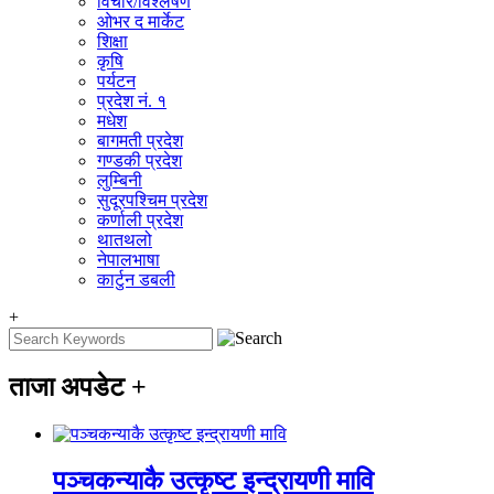
विचार/विश्‍लेषण
ओभर द मार्केट
शिक्षा
कृषि
पर्यटन
प्रदेश नं. १
मधेश
बागमती प्रदेश
गण्डकी प्रदेश
लुम्बिनी
सुदूरपश्चिम प्रदेश
कर्णाली प्रदेश
थातथलो
नेपालभाषा
कार्टुन डबली
+
ताजा अपडेट
+
पञ्चकन्याकै उत्कृष्ट इन्द्रायणी मावि