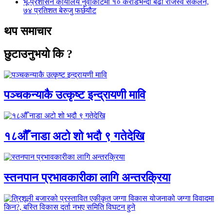
भू-प्रशासन कार्यालय नुवाकोटमा १० करोडभन्दा बढी राजस्व संकलन,
७४ प्रतिशत बेरुजु फर्छयौट
थप समाचार
छुटाउनुभयो कि ?
पञ्चकन्याकै उत्कृष्ट इन्द्रायणी मावि
१८औँ नाडा अटो शो भदौ ९ गतेदेखि
स्तनपान प्रभावकारीका लागि अन्तरक्रिया