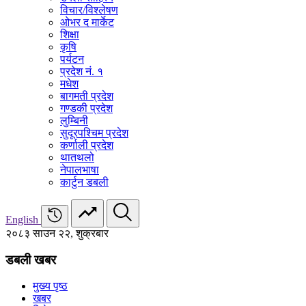
विचार/विश्‍लेषण
ओभर द मार्केट
शिक्षा
कृषि
पर्यटन
प्रदेश नं. १
मधेश
बागमती प्रदेश
गण्डकी प्रदेश
लुम्बिनी
सुदूरपश्चिम प्रदेश
कर्णाली प्रदेश
थातथलो
नेपालभाषा
कार्टुन डबली
English
२०८३ साउन २२, शुक्रबार
डबली खबर
मुख्य पृष्ठ
खबर