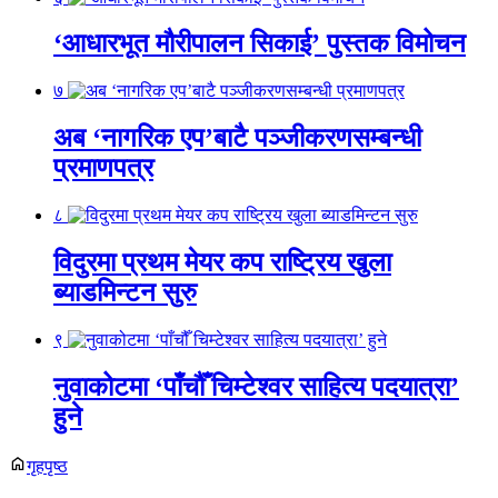
‘आधारभूत मौरीपालन सिकाई’ पुस्तक विमोचन
७
अब ‘नागरिक एप’बाटै पञ्जीकरणसम्बन्धी
प्रमाणपत्र
८
विदुरमा प्रथम मेयर कप राष्ट्रिय खुला
ब्याडमिन्टन सुरु
९
नुवाकोटमा ‘पाँचौँ चिम्टेश्वर साहित्य पदयात्रा’
हुने
गृहपृष्ठ