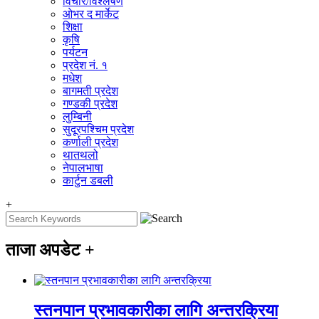
विचार/विश्‍लेषण
ओभर द मार्केट
शिक्षा
कृषि
पर्यटन
प्रदेश नं. १
मधेश
बागमती प्रदेश
गण्डकी प्रदेश
लुम्बिनी
सुदूरपश्चिम प्रदेश
कर्णाली प्रदेश
थातथलो
नेपालभाषा
कार्टुन डबली
+
ताजा अपडेट
+
स्तनपान प्रभावकारीका लागि अन्तरक्रिया