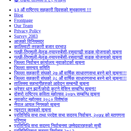
६३ औं राष्ट्रिय सहकारी दिवसको शुभकामना !!!
Blog
Frontpage
Our Team
Privacy Policy
Survey 2083
आजकाे विनियमदर
कालिमाटी तरकारी बजार दरभाउ
गल्छी-त्रिशुली-मेलुङ-स्याप्रुबेंसी-रसुवागढी सडक योजनाको सूचना
गल्छी-त्रिशुली-मेलुङ-स्याप्रुबेंसी-रसुवागढी सडक योजनाको सूचना
जिल्ला निर्वाचन कार्यालय नुवाकोटको सूचना
जिल्ला समन्वय समिति
जिल्ला सहकारी संघको २७ औं वार्षिक साधारणसभा बस्ने बारे सूचना!!!
जिल्ला सहकारी संघको २८ औं वार्षिक साधारणसभा बस्ने बारे सूचना!!!
तालिममा सहभागीहरुको आवेदन सम्बन्धी सूचना
थ्रेसर धान झार्ने/काेदाे कुट्ने मेसिन सम्बन्धि सूचना!
दोश्रो राष्ट्रिय कविता महोत्सव २०७५ सम्बन्धि सूचना
नुवाकोट महोत्सव २०८० विशेषांक
नेपाल आयल निगमको सूचना
न्यूस्टार क्लबको सूचना
प्रतिनिधि सभा तथा प्रदेश सभा सदस्य निर्वाचन, २०७४ को मतगणना
परिणाम
प्रतिनिधि सभा सदस्य निर्वाचनमा उम्मेदवारहरुको सुची
प्रतिनिधिसभा सदस्य निर्वाचन २०८२