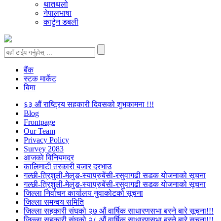
थातथलो
नेपालभाषा
कार्टुन डबली
बैंक
स्टक मार्केट
बिमा
६३ औं राष्ट्रिय सहकारी दिवसको शुभकामना !!!
Blog
Frontpage
Our Team
Privacy Policy
Survey 2083
आजकाे विनियमदर
कालिमाटी तरकारी बजार दरभाउ
गल्छी-त्रिशुली-मेलुङ-स्याप्रुबेंसी-रसुवागढी सडक योजनाको सूचना
गल्छी-त्रिशुली-मेलुङ-स्याप्रुबेंसी-रसुवागढी सडक योजनाको सूचना
जिल्ला निर्वाचन कार्यालय नुवाकोटको सूचना
जिल्ला समन्वय समिति
जिल्ला सहकारी संघको २७ औं वार्षिक साधारणसभा बस्ने बारे सूचना!!!
जिल्ला सहकारी संघको २८ औं वार्षिक साधारणसभा बस्ने बारे सूचना!!!