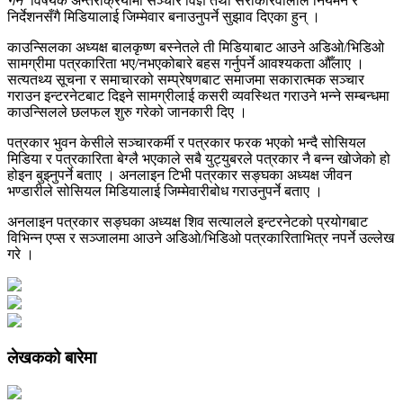
गर्ने
’ विषयक अन्तरक्रियामा सञ्चार विज्ञ तथा सरोकारवालाले नियमन र
निर्देशनसँगै मिडियालाई जिम्मेवार बनाउनुपर्ने सुझाव दिएका हुन् ।
काउन्सिलका अध्यक्ष बालकृष्ण बस्नेतले ती मिडियाबाट आउने अडिओ/भिडिओ
सामग्रीमा पत्रकारिता भए/नभएकोबारे बहस गर्नुपर्ने आवश्यकता औँलाए ।
सत्यतथ्य सूचना र समाचारको सम्प्रेषणबाट समाजमा सकारात्मक सञ्चार
गराउन इन्टरनेटबाट दिइने सामग्रीलाई कसरी व्यवस्थित गराउने भन्ने सम्बन्धमा
काउन्सिलले छलफल शुरु गरेको जानकारी दिए ।
पत्रकार भुवन केसीले सञ्चारकर्मी र पत्रकार फरक भएको भन्दै सोसियल
मिडिया र पत्रकारिता बेग्लै भएकाले सबै युट्युबरले पत्रकार नै बन्न खोजेको हो
होइन बुझ्नुपर्ने बताए । अनलाइन टिभी पत्रकार सङ्घका अध्यक्ष जीवन
भण्डारीले सोसियल मिडियालाई जिम्मेवारीबोध गराउनुपर्ने बताए ।
अनलाइन पत्रकार सङ्घका अध्यक्ष शिव सत्यालले इन्टरनेटको प्रयोगबाट
विभिन्न एप्स र सञ्जालमा आउने अडिओ/भिडिओ पत्रकारिताभित्र नपर्ने उल्लेख
गरे ।
लेखकको बारेमा