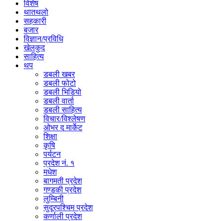
विशेष
थातथलो
सहकारी
बजार
विज्ञान/प्रविधि
खेलकुद
साहित्य
थप
डबली खबर
डबली फोटो
डबली भिडियो
डबली वार्ता
डबली साहित्य
विचार/विश्‍लेषण
ओभर द मार्केट
शिक्षा
कृषि
पर्यटन
प्रदेश नं. १
मधेश
बागमती प्रदेश
गण्डकी प्रदेश
लुम्बिनी
सुदूरपश्चिम प्रदेश
कर्णाली प्रदेश