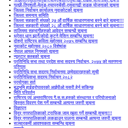
गल्छी-त्रिशुली-मेलुङ-स्याप्रुबेंसी-रसुवागढी सडक योजनाको सूचना
जिल्ला निर्वाचन कार्यालय नुवाकोटको सूचना
जिल्ला समन्वय समिति
जिल्ला सहकारी संघको २७ औं वार्षिक साधारणसभा बस्ने बारे सूचना!!!
जिल्ला सहकारी संघको २८ औं वार्षिक साधारणसभा बस्ने बारे सूचना!!!
तालिममा सहभागीहरुको आवेदन सम्बन्धी सूचना
थ्रेसर धान झार्ने/काेदाे कुट्ने मेसिन सम्बन्धि सूचना!
दोश्रो राष्ट्रिय कविता महोत्सव २०७५ सम्बन्धि सूचना
नुवाकोट महोत्सव २०८० विशेषांक
नेपाल आयल निगमको सूचना
न्यूस्टार क्लबको सूचना
प्रतिनिधि सभा तथा प्रदेश सभा सदस्य निर्वाचन, २०७४ को मतगणना
परिणाम
प्रतिनिधि सभा सदस्य निर्वाचनमा उम्मेदवारहरुको सुची
प्रतिनिधिसभा सदस्य निर्वाचन २०८२
प्रयोगका सर्त
बुद्धभुमि हाईड्रोपावरको आईपीओ यसरी हेर्न सकिन्छ
मिति परिवर्तन
राष्ट्रिय एवं अन्तराष्ट्रिय गै.स.स.हरुको संस्थागत र परियोजनाको
बिस्तृत विवरण पेश गर्ने सम्बन्धी अत्यन्त जरुरी सूचना
विज्ञापन
विदुर नगरपालिकाको ट्राफिक जाम खुला गर्ने सम्बन्धी सुचना!!!
विदुर नगरपालिकाको लकडाउन पालना सम्बन्धी अत्यन्त जरुरी सूचना
सञ्चारकर्मी आवश्यकता सम्बन्धि सूचना