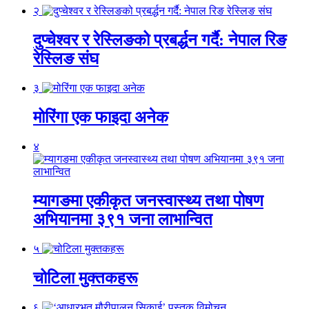
२
दुप्चेश्वर र रेस्लिङको प्रबर्द्धन गर्दै: नेपाल रिङ
रेस्लिङ संघ
३
मोरिंगा एक फाइदा अनेक
४
म्यागङमा एकीकृत जनस्वास्थ्य तथा पोषण
अभियानमा ३९१ जना लाभान्वित
५
चोटिला मुक्तकहरू
६