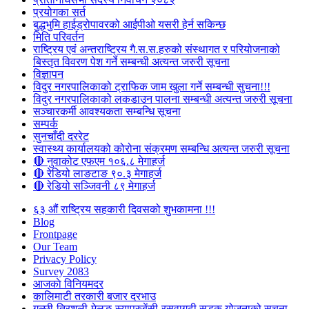
प्रयोगका सर्त
बुद्धभुमि हाईड्रोपावरको आईपीओ यसरी हेर्न सकिन्छ
मिति परिवर्तन
राष्ट्रिय एवं अन्तराष्ट्रिय गै.स.स.हरुको संस्थागत र परियोजनाको
बिस्तृत विवरण पेश गर्ने सम्बन्धी अत्यन्त जरुरी सूचना
विज्ञापन
विदुर नगरपालिकाको ट्राफिक जाम खुला गर्ने सम्बन्धी सुचना!!!
विदुर नगरपालिकाको लकडाउन पालना सम्बन्धी अत्यन्त जरुरी सूचना
सञ्चारकर्मी आवश्यकता सम्बन्धि सूचना
सम्पर्क
सुनचाँदी दररेट
स्वास्थ्य कार्यालयको कोरोना संक्रमण सम्बन्धि अत्यन्त जरुरी सूचना
🔴 नुवाकोट एफएम १०६.८ मेगाहर्ज
🔴 रेडियो लाङटाङ ९०.३ मेगाहर्ज
🔴 रेडियो सञ्जिवनी ८९ मेगाहर्ज
६३ औं राष्ट्रिय सहकारी दिवसको शुभकामना !!!
Blog
Frontpage
Our Team
Privacy Policy
Survey 2083
आजकाे विनियमदर
कालिमाटी तरकारी बजार दरभाउ
गल्छी-त्रिशुली-मेलुङ-स्याप्रुबेंसी-रसुवागढी सडक योजनाको सूचना