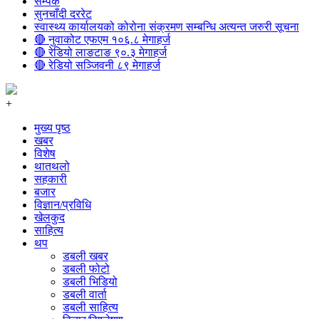
सम्पर्क
सुनचाँदी दररेट
स्वास्थ्य कार्यालयको कोरोना संक्रमण सम्बन्धि अत्यन्त जरुरी सूचना
🔴 नुवाकोट एफएम १०६.८ मेगाहर्ज
🔴 रेडियो लाङटाङ ९०.३ मेगाहर्ज
🔴 रेडियो सञ्जिवनी ८९ मेगाहर्ज
+
मुख्य पृष्ठ
खबर
विशेष
थातथलो
सहकारी
बजार
विज्ञान/प्रविधि
खेलकुद
साहित्य
थप
डबली खबर
डबली फोटो
डबली भिडियो
डबली वार्ता
डबली साहित्य