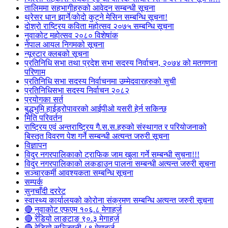
तालिममा सहभागीहरुको आवेदन सम्बन्धी सूचना
थ्रेसर धान झार्ने/काेदाे कुट्ने मेसिन सम्बन्धि सूचना!
दोश्रो राष्ट्रिय कविता महोत्सव २०७५ सम्बन्धि सूचना
नुवाकोट महोत्सव २०८० विशेषांक
नेपाल आयल निगमको सूचना
न्यूस्टार क्लबको सूचना
प्रतिनिधि सभा तथा प्रदेश सभा सदस्य निर्वाचन, २०७४ को मतगणना
परिणाम
प्रतिनिधि सभा सदस्य निर्वाचनमा उम्मेदवारहरुको सुची
प्रतिनिधिसभा सदस्य निर्वाचन २०८२
प्रयोगका सर्त
बुद्धभुमि हाईड्रोपावरको आईपीओ यसरी हेर्न सकिन्छ
मिति परिवर्तन
राष्ट्रिय एवं अन्तराष्ट्रिय गै.स.स.हरुको संस्थागत र परियोजनाको
बिस्तृत विवरण पेश गर्ने सम्बन्धी अत्यन्त जरुरी सूचना
विज्ञापन
विदुर नगरपालिकाको ट्राफिक जाम खुला गर्ने सम्बन्धी सुचना!!!
विदुर नगरपालिकाको लकडाउन पालना सम्बन्धी अत्यन्त जरुरी सूचना
सञ्चारकर्मी आवश्यकता सम्बन्धि सूचना
सम्पर्क
सुनचाँदी दररेट
स्वास्थ्य कार्यालयको कोरोना संक्रमण सम्बन्धि अत्यन्त जरुरी सूचना
🔴 नुवाकोट एफएम १०६.८ मेगाहर्ज
🔴 रेडियो लाङटाङ ९०.३ मेगाहर्ज
🔴 रेडियो सञ्जिवनी ८९ मेगाहर्ज