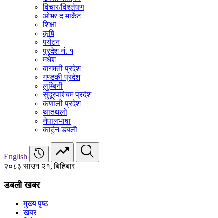
विचार/विश्‍लेषण
ओभर द मार्केट
शिक्षा
कृषि
पर्यटन
प्रदेश नं. १
मधेश
बागमती प्रदेश
गण्डकी प्रदेश
लुम्बिनी
सुदूरपश्चिम प्रदेश
कर्णाली प्रदेश
थातथलो
नेपालभाषा
कार्टुन डबली
English
२०८३ साउन २१, बिहिबार
डबली खबर
मुख्य पृष्ठ
खबर