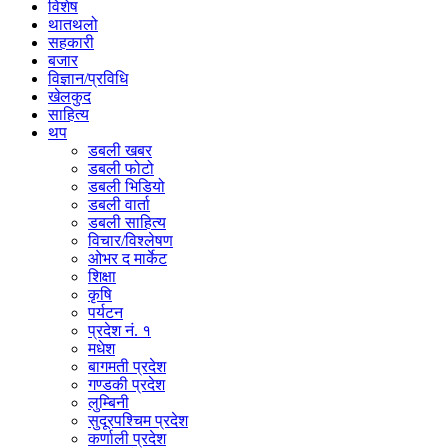
विशेष
थातथलो
सहकारी
बजार
विज्ञान/प्रविधि
खेलकुद
साहित्य
थप
डबली खबर
डबली फोटो
डबली भिडियो
डबली वार्ता
डबली साहित्य
विचार/विश्‍लेषण
ओभर द मार्केट
शिक्षा
कृषि
पर्यटन
प्रदेश नं. १
मधेश
बागमती प्रदेश
गण्डकी प्रदेश
लुम्बिनी
सुदूरपश्चिम प्रदेश
कर्णाली प्रदेश