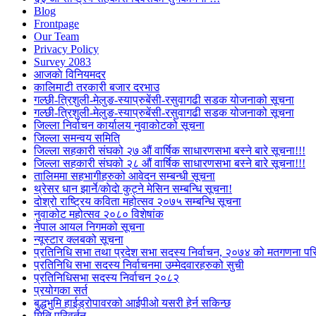
Blog
Frontpage
Our Team
Privacy Policy
Survey 2083
आजकाे विनियमदर
कालिमाटी तरकारी बजार दरभाउ
गल्छी-त्रिशुली-मेलुङ-स्याप्रुबेंसी-रसुवागढी सडक योजनाको सूचना
गल्छी-त्रिशुली-मेलुङ-स्याप्रुबेंसी-रसुवागढी सडक योजनाको सूचना
जिल्ला निर्वाचन कार्यालय नुवाकोटको सूचना
जिल्ला समन्वय समिति
जिल्ला सहकारी संघको २७ औं वार्षिक साधारणसभा बस्ने बारे सूचना!!!
जिल्ला सहकारी संघको २८ औं वार्षिक साधारणसभा बस्ने बारे सूचना!!!
तालिममा सहभागीहरुको आवेदन सम्बन्धी सूचना
थ्रेसर धान झार्ने/काेदाे कुट्ने मेसिन सम्बन्धि सूचना!
दोश्रो राष्ट्रिय कविता महोत्सव २०७५ सम्बन्धि सूचना
नुवाकोट महोत्सव २०८० विशेषांक
नेपाल आयल निगमको सूचना
न्यूस्टार क्लबको सूचना
प्रतिनिधि सभा तथा प्रदेश सभा सदस्य निर्वाचन, २०७४ को मतगणना पर
प्रतिनिधि सभा सदस्य निर्वाचनमा उम्मेदवारहरुको सुची
प्रतिनिधिसभा सदस्य निर्वाचन २०८२
प्रयोगका सर्त
बुद्धभुमि हाईड्रोपावरको आईपीओ यसरी हेर्न सकिन्छ
मिति परिवर्तन