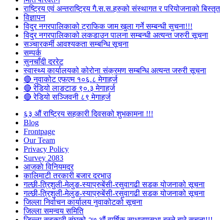
राष्ट्रिय एवं अन्तराष्ट्रिय गै.स.स.हरुको संस्थागत र परियोजनाको बिस्तृत 
विज्ञापन
विदुर नगरपालिकाको ट्राफिक जाम खुला गर्ने सम्बन्धी सुचना!!!
विदुर नगरपालिकाको लकडाउन पालना सम्बन्धी अत्यन्त जरुरी सूचना
सञ्चारकर्मी आवश्यकता सम्बन्धि सूचना
सम्पर्क
सुनचाँदी दररेट
स्वास्थ्य कार्यालयको कोरोना संक्रमण सम्बन्धि अत्यन्त जरुरी सूचना
🔴 नुवाकोट एफएम १०६.८ मेगाहर्ज
🔴 रेडियो लाङटाङ ९०.३ मेगाहर्ज
🔴 रेडियो सञ्जिवनी ८९ मेगाहर्ज
६३ औं राष्ट्रिय सहकारी दिवसको शुभकामना !!!
Blog
Frontpage
Our Team
Privacy Policy
Survey 2083
आजकाे विनियमदर
कालिमाटी तरकारी बजार दरभाउ
गल्छी-त्रिशुली-मेलुङ-स्याप्रुबेंसी-रसुवागढी सडक योजनाको सूचना
गल्छी-त्रिशुली-मेलुङ-स्याप्रुबेंसी-रसुवागढी सडक योजनाको सूचना
जिल्ला निर्वाचन कार्यालय नुवाकोटको सूचना
जिल्ला समन्वय समिति
जिल्ला सहकारी संघको २७ औं वार्षिक साधारणसभा बस्ने बारे सूचना!!!