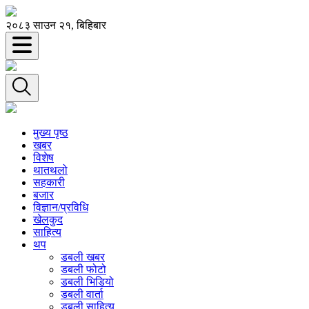
२०८३ साउन २१, बिहिबार
मुख्य पृष्ठ
खबर
विशेष
थातथलो
सहकारी
बजार
विज्ञान/प्रविधि
खेलकुद
साहित्य
थप
डबली खबर
डबली फोटो
डबली भिडियो
डबली वार्ता
डबली साहित्य