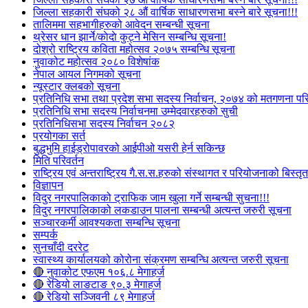
जिल्ला सहकारी संघको २८ औं वार्षिक साधारणसभा बस्ने बारे सूचना!!!
तालिममा सहभागीहरुको आवेदन सम्बन्धी सूचना
थ्रेसर धान झार्ने/काेदाे कुट्ने मेसिन सम्बन्धि सूचना!
दोश्रो राष्ट्रिय कविता महोत्सव २०७५ सम्बन्धि सूचना
नुवाकोट महोत्सव २०८० विशेषांक
नेपाल आयल निगमको सूचना
न्यूस्टार क्लबको सूचना
प्रतिनिधि सभा तथा प्रदेश सभा सदस्य निर्वाचन, २०७४ को मतगणना पर
प्रतिनिधि सभा सदस्य निर्वाचनमा उम्मेदवारहरुको सुची
प्रतिनिधिसभा सदस्य निर्वाचन २०८२
प्रयोगका सर्त
बुद्धभुमि हाईड्रोपावरको आईपीओ यसरी हेर्न सकिन्छ
मिति परिवर्तन
राष्ट्रिय एवं अन्तराष्ट्रिय गै.स.स.हरुको संस्थागत र परियोजनाको बिस्तृत 
विज्ञापन
विदुर नगरपालिकाको ट्राफिक जाम खुला गर्ने सम्बन्धी सुचना!!!
विदुर नगरपालिकाको लकडाउन पालना सम्बन्धी अत्यन्त जरुरी सूचना
सञ्चारकर्मी आवश्यकता सम्बन्धि सूचना
सम्पर्क
सुनचाँदी दररेट
स्वास्थ्य कार्यालयको कोरोना संक्रमण सम्बन्धि अत्यन्त जरुरी सूचना
🔴 नुवाकोट एफएम १०६.८ मेगाहर्ज
🔴 रेडियो लाङटाङ ९०.३ मेगाहर्ज
🔴 रेडियो सञ्जिवनी ८९ मेगाहर्ज