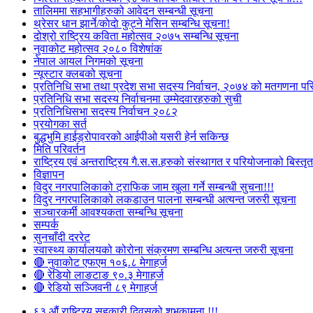
तालिममा सहभागीहरुको आवेदन सम्बन्धी सूचना
थ्रेसर धान झार्ने/काेदाे कुट्ने मेसिन सम्बन्धि सूचना!
दोश्रो राष्ट्रिय कविता महोत्सव २०७५ सम्बन्धि सूचना
नुवाकोट महोत्सव २०८० विशेषांक
नेपाल आयल निगमको सूचना
न्यूस्टार क्लबको सूचना
प्रतिनिधि सभा तथा प्रदेश सभा सदस्य निर्वाचन, २०७४ को मतगणना पर
प्रतिनिधि सभा सदस्य निर्वाचनमा उम्मेदवारहरुको सुची
प्रतिनिधिसभा सदस्य निर्वाचन २०८२
प्रयोगका सर्त
बुद्धभुमि हाईड्रोपावरको आईपीओ यसरी हेर्न सकिन्छ
मिति परिवर्तन
राष्ट्रिय एवं अन्तराष्ट्रिय गै.स.स.हरुको संस्थागत र परियोजनाको बिस्तृत 
विज्ञापन
विदुर नगरपालिकाको ट्राफिक जाम खुला गर्ने सम्बन्धी सुचना!!!
विदुर नगरपालिकाको लकडाउन पालना सम्बन्धी अत्यन्त जरुरी सूचना
सञ्चारकर्मी आवश्यकता सम्बन्धि सूचना
सम्पर्क
सुनचाँदी दररेट
स्वास्थ्य कार्यालयको कोरोना संक्रमण सम्बन्धि अत्यन्त जरुरी सूचना
🔴 नुवाकोट एफएम १०६.८ मेगाहर्ज
🔴 रेडियो लाङटाङ ९०.३ मेगाहर्ज
🔴 रेडियो सञ्जिवनी ८९ मेगाहर्ज
६३ औं राष्ट्रिय सहकारी दिवसको शुभकामना !!!