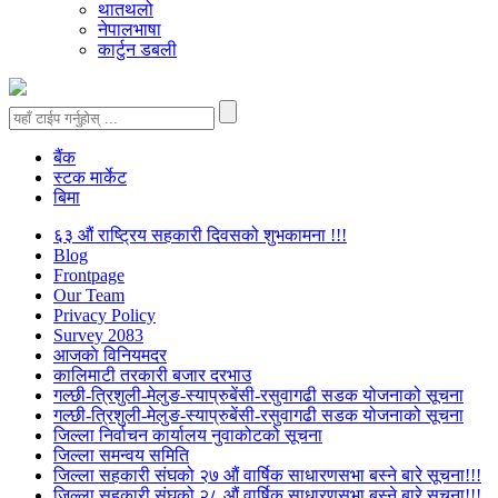
थातथलो
नेपालभाषा
कार्टुन डबली
बैंक
स्टक मार्केट
बिमा
६३ औं राष्ट्रिय सहकारी दिवसको शुभकामना !!!
Blog
Frontpage
Our Team
Privacy Policy
Survey 2083
आजकाे विनियमदर
कालिमाटी तरकारी बजार दरभाउ
गल्छी-त्रिशुली-मेलुङ-स्याप्रुबेंसी-रसुवागढी सडक योजनाको सूचना
गल्छी-त्रिशुली-मेलुङ-स्याप्रुबेंसी-रसुवागढी सडक योजनाको सूचना
जिल्ला निर्वाचन कार्यालय नुवाकोटको सूचना
जिल्ला समन्वय समिति
जिल्ला सहकारी संघको २७ औं वार्षिक साधारणसभा बस्ने बारे सूचना!!!
जिल्ला सहकारी संघको २८ औं वार्षिक साधारणसभा बस्ने बारे सूचना!!!