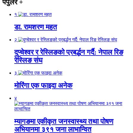
पपुलर
+
१
डा. रामशरण महत
२
दुप्चेश्वर र रेस्लिङको प्रबर्द्धन गर्दै: नेपाल रिङ
रेस्लिङ संघ
३
मोरिंगा एक फाइदा अनेक
४
म्यागङमा एकीकृत जनस्वास्थ्य तथा पोषण
अभियानमा ३९१ जना लाभान्वित