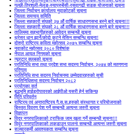
गल्छी-त्रिशुली-मेलुङ-स्याप्रुबेंसी-रसुवागढी सडक योजनाको सूचना
जिल्ला निर्वाचन कार्यालय नुवाकोटको सूचना
जिल्ला समन्वय समिति
जिल्ला सहकारी संघको २७ औं वार्षिक साधारणसभा बस्ने बारे सूचना!!!
जिल्ला सहकारी संघको २८ औं वार्षिक साधारणसभा बस्ने बारे सूचना!!!
तालिममा सहभागीहरुको आवेदन सम्बन्धी सूचना
थ्रेसर धान झार्ने/काेदाे कुट्ने मेसिन सम्बन्धि सूचना!
दोश्रो राष्ट्रिय कविता महोत्सव २०७५ सम्बन्धि सूचना
नुवाकोट महोत्सव २०८० विशेषांक
नेपाल आयल निगमको सूचना
न्यूस्टार क्लबको सूचना
प्रतिनिधि सभा तथा प्रदेश सभा सदस्य निर्वाचन, २०७४ को मतगणना
परिणाम
प्रतिनिधि सभा सदस्य निर्वाचनमा उम्मेदवारहरुको सुची
प्रतिनिधिसभा सदस्य निर्वाचन २०८२
प्रयोगका सर्त
बुद्धभुमि हाईड्रोपावरको आईपीओ यसरी हेर्न सकिन्छ
मिति परिवर्तन
राष्ट्रिय एवं अन्तराष्ट्रिय गै.स.स.हरुको संस्थागत र परियोजनाको
बिस्तृत विवरण पेश गर्ने सम्बन्धी अत्यन्त जरुरी सूचना
विज्ञापन
विदुर नगरपालिकाको ट्राफिक जाम खुला गर्ने सम्बन्धी सुचना!!!
विदुर नगरपालिकाको लकडाउन पालना सम्बन्धी अत्यन्त जरुरी सूचना
सञ्चारकर्मी आवश्यकता सम्बन्धि सूचना