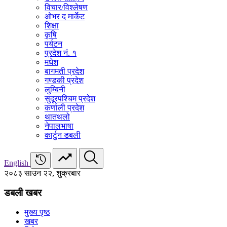
विचार/विश्‍लेषण
ओभर द मार्केट
शिक्षा
कृषि
पर्यटन
प्रदेश नं. १
मधेश
बागमती प्रदेश
गण्डकी प्रदेश
लुम्बिनी
सुदूरपश्चिम प्रदेश
कर्णाली प्रदेश
थातथलो
नेपालभाषा
कार्टुन डबली
English
२०८३ साउन २२, शुक्रबार
डबली खबर
मुख्य पृष्ठ
खबर