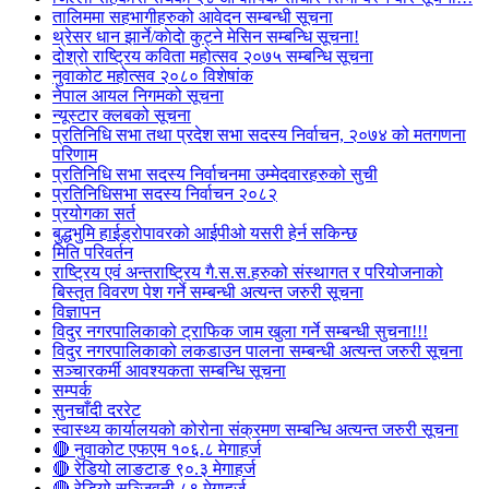
तालिममा सहभागीहरुको आवेदन सम्बन्धी सूचना
थ्रेसर धान झार्ने/काेदाे कुट्ने मेसिन सम्बन्धि सूचना!
दोश्रो राष्ट्रिय कविता महोत्सव २०७५ सम्बन्धि सूचना
नुवाकोट महोत्सव २०८० विशेषांक
नेपाल आयल निगमको सूचना
न्यूस्टार क्लबको सूचना
प्रतिनिधि सभा तथा प्रदेश सभा सदस्य निर्वाचन, २०७४ को मतगणना
परिणाम
प्रतिनिधि सभा सदस्य निर्वाचनमा उम्मेदवारहरुको सुची
प्रतिनिधिसभा सदस्य निर्वाचन २०८२
प्रयोगका सर्त
बुद्धभुमि हाईड्रोपावरको आईपीओ यसरी हेर्न सकिन्छ
मिति परिवर्तन
राष्ट्रिय एवं अन्तराष्ट्रिय गै.स.स.हरुको संस्थागत र परियोजनाको
बिस्तृत विवरण पेश गर्ने सम्बन्धी अत्यन्त जरुरी सूचना
विज्ञापन
विदुर नगरपालिकाको ट्राफिक जाम खुला गर्ने सम्बन्धी सुचना!!!
विदुर नगरपालिकाको लकडाउन पालना सम्बन्धी अत्यन्त जरुरी सूचना
सञ्चारकर्मी आवश्यकता सम्बन्धि सूचना
सम्पर्क
सुनचाँदी दररेट
स्वास्थ्य कार्यालयको कोरोना संक्रमण सम्बन्धि अत्यन्त जरुरी सूचना
🔴 नुवाकोट एफएम १०६.८ मेगाहर्ज
🔴 रेडियो लाङटाङ ९०.३ मेगाहर्ज
🔴 रेडियो सञ्जिवनी ८९ मेगाहर्ज