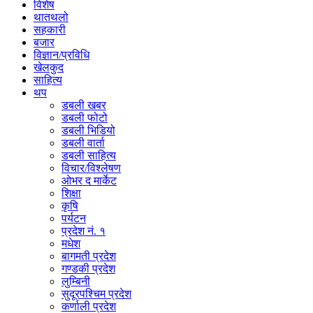
विशेष
थातथलो
सहकारी
बजार
विज्ञान/प्रविधि
खेलकुद
साहित्य
थप
डबली खबर
डबली फोटो
डबली भिडियो
डबली वार्ता
डबली साहित्य
विचार/विश्‍लेषण
ओभर द मार्केट
शिक्षा
कृषि
पर्यटन
प्रदेश नं. १
मधेश
बागमती प्रदेश
गण्डकी प्रदेश
लुम्बिनी
सुदूरपश्चिम प्रदेश
कर्णाली प्रदेश