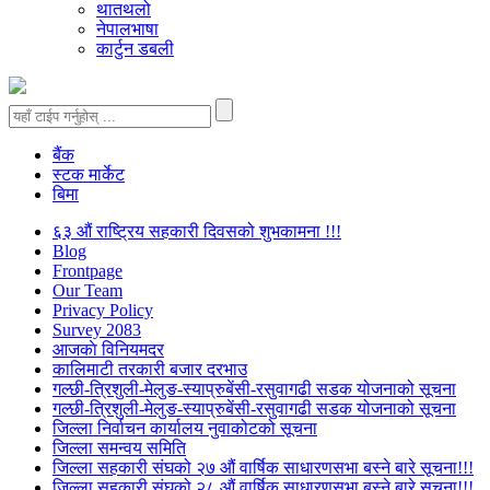
थातथलो
नेपालभाषा
कार्टुन डबली
बैंक
स्टक मार्केट
बिमा
६३ औं राष्ट्रिय सहकारी दिवसको शुभकामना !!!
Blog
Frontpage
Our Team
Privacy Policy
Survey 2083
आजकाे विनियमदर
कालिमाटी तरकारी बजार दरभाउ
गल्छी-त्रिशुली-मेलुङ-स्याप्रुबेंसी-रसुवागढी सडक योजनाको सूचना
गल्छी-त्रिशुली-मेलुङ-स्याप्रुबेंसी-रसुवागढी सडक योजनाको सूचना
जिल्ला निर्वाचन कार्यालय नुवाकोटको सूचना
जिल्ला समन्वय समिति
जिल्ला सहकारी संघको २७ औं वार्षिक साधारणसभा बस्ने बारे सूचना!!!
जिल्ला सहकारी संघको २८ औं वार्षिक साधारणसभा बस्ने बारे सूचना!!!