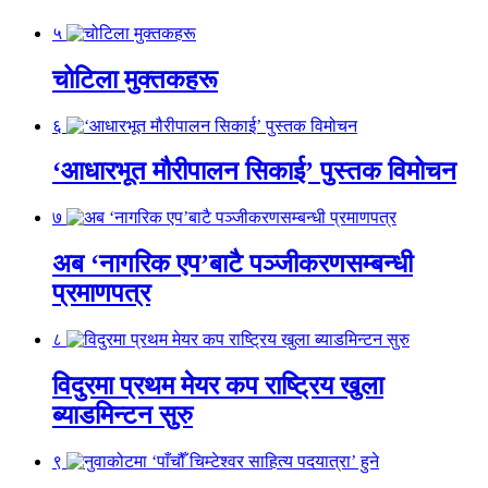
५
चोटिला मुक्तकहरू
६
‘आधारभूत मौरीपालन सिकाई’ पुस्तक विमोचन
७
अब ‘नागरिक एप’बाटै पञ्जीकरणसम्बन्धी
प्रमाणपत्र
८
विदुरमा प्रथम मेयर कप राष्ट्रिय खुला
ब्याडमिन्टन सुरु
९