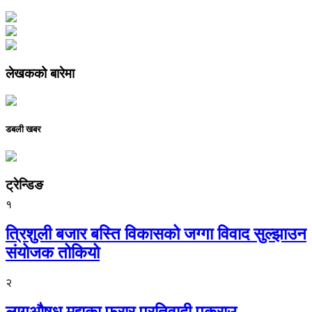
लेखकको बारेमा
डबली खबर
ट्रेन्डिङ
१
त्रिशुली बजार बस्ति विकासको जग्गा विवाद सुल्झाउन
संयोजक तोकियो
२