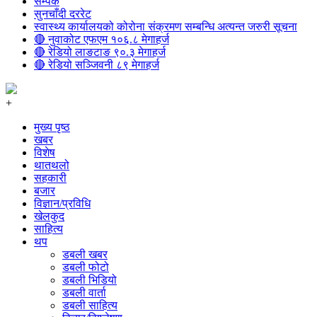
सम्पर्क
सुनचाँदी दररेट
स्वास्थ्य कार्यालयको कोरोना संक्रमण सम्बन्धि अत्यन्त जरुरी सूचना
🔴 नुवाकोट एफएम १०६.८ मेगाहर्ज
🔴 रेडियो लाङटाङ ९०.३ मेगाहर्ज
🔴 रेडियो सञ्जिवनी ८९ मेगाहर्ज
+
मुख्य पृष्ठ
खबर
विशेष
थातथलो
सहकारी
बजार
विज्ञान/प्रविधि
खेलकुद
साहित्य
थप
डबली खबर
डबली फोटो
डबली भिडियो
डबली वार्ता
डबली साहित्य