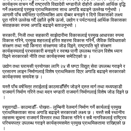
कार्यक्रम वाचन गर्दै राष्ट्रपति विद्यादेवी भण्डारीले दोहोरो अंकको आर्थिक वृद्धि
गर्ने लक्ष्यलाई प्रमुख प्राथमिकतामा साथ अगाडि बढाइने उल्लेख गर्नुभयो ।
आगामी पाँच वर्षभित्र प्रतिव्यक्ति आय दोब्बर बनाइने र दिगो विकासको लक्ष्य
पूरा गरिने उल्लेख गर्दै उहाँले कृषि ऊर्जा, उद्योग र पर्यटनलाई आर्थिक विकासका
संवाहकका रुपमा अगाडि बढाइने बताउनुभयो ।
सरकारी, निजी तथा सहकारी साझेदारीमा विकासलाई प्रमुख आधारका रुपमा
विकास गरिने, प्रमुख शहरलाई हरित शहरमा विकास गरिर्ने, जैविक विविधताको
संरक्षण तथा नदी किनारा संरक्षणमा जोड दिइने, राष्ट्रपति चुरे संरक्षण
कार्यक्रमलाई प्रभावकारी बनाइने र स्वच्छ पानीे उपलब्ध गराउन विशेष ध्यान
दिइने सरकारको नीति तथा कार्यक्रममा समेटिएको छ ।
उद्योग तथा घरायसी प्रयोगका लागि २४ सै घण्टा विद्युत् सेवा उपलब्ध गराइने र
प्रसारण लाइन निर्माणलाई विशेष प्राथमिकता दिएर अगाडि बढाइने सरकारको
कार्यक्रममा समावेश छ ।
यस्तै पाँच वर्षभित्र तराईलाई काठमाडौँसँग जोड्ने द्रुत मार्ग तथा मध्यपहाडी
राजमार्ग निर्माण गरिने तथा मदन भण्डारी राजमार्ग निर्माणलाई विशेष जोड दिइने छ
।
रसुवागढी– काठमाडौँ– पोखरा– लुम्बिनी रेलमार्ग निर्माण गर्ने कार्यलाई प्रमुख
प्राथमिकताका साथ अगाडि बढाइने सरकारको लक्ष्य छ । यस्तै सबै स्थानीय
तहसम्म सूचना राजमार्ग विस्तार तथा विकास गरिने र सबै नागरिकलाई राष्ट्रिय
परिचयपत्र उपलब्ध गराइने कार्यक्रमसमेत प्रमुख प्राथमिकतामा राखिएको छ
।