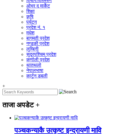
विचार/विश्‍लेषण
ओभर द मार्केट
शिक्षा
कृषि
पर्यटन
प्रदेश नं. १
मधेश
बागमती प्रदेश
गण्डकी प्रदेश
लुम्बिनी
सुदूरपश्चिम प्रदेश
कर्णाली प्रदेश
थातथलो
नेपालभाषा
कार्टुन डबली
+
ताजा अपडेट
+
पञ्चकन्याकै उत्कृष्ट इन्द्रायणी मावि