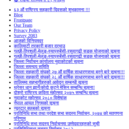
६३ औं राष्ट्रिय सहकारी दिवसको शुभकामना !!!
Blog
Frontpage
Our Team
Privacy Policy
Survey 2083
आजकाे विनियमदर
कालिमाटी तरकारी बजार दरभाउ
गल्छी-त्रिशुली-मेलुङ-स्याप्रुबेंसी-रसुवागढी सडक योजनाको सूचना
गल्छी-त्रिशुली-मेलुङ-स्याप्रुबेंसी-रसुवागढी सडक योजनाको सूचना
जिल्ला निर्वाचन कार्यालय नुवाकोटको सूचना
जिल्ला समन्वय समिति
जिल्ला सहकारी संघको २७ औं वार्षिक साधारणसभा बस्ने बारे सूचना!!!
जिल्ला सहकारी संघको २८ औं वार्षिक साधारणसभा बस्ने बारे सूचना!!!
तालिममा सहभागीहरुको आवेदन सम्बन्धी सूचना
थ्रेसर धान झार्ने/काेदाे कुट्ने मेसिन सम्बन्धि सूचना!
दोश्रो राष्ट्रिय कविता महोत्सव २०७५ सम्बन्धि सूचना
नुवाकोट महोत्सव २०८० विशेषांक
नेपाल आयल निगमको सूचना
न्यूस्टार क्लबको सूचना
प्रतिनिधि सभा तथा प्रदेश सभा सदस्य निर्वाचन, २०७४ को मतगणना
परिणाम
प्रतिनिधि सभा सदस्य निर्वाचनमा उम्मेदवारहरुको सुची
प्रतिनिधिसभा सदस्य निर्वाचन २०८२