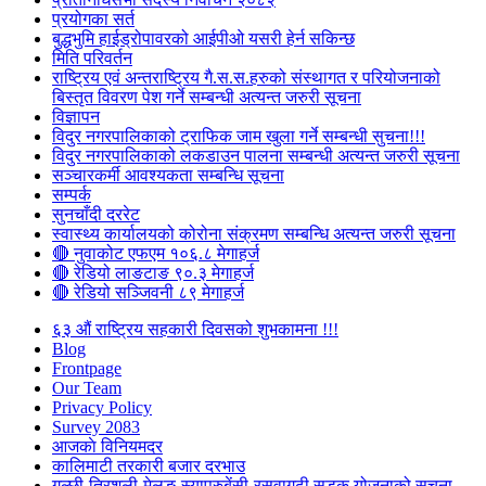
प्रयोगका सर्त
बुद्धभुमि हाईड्रोपावरको आईपीओ यसरी हेर्न सकिन्छ
मिति परिवर्तन
राष्ट्रिय एवं अन्तराष्ट्रिय गै.स.स.हरुको संस्थागत र परियोजनाको
बिस्तृत विवरण पेश गर्ने सम्बन्धी अत्यन्त जरुरी सूचना
विज्ञापन
विदुर नगरपालिकाको ट्राफिक जाम खुला गर्ने सम्बन्धी सुचना!!!
विदुर नगरपालिकाको लकडाउन पालना सम्बन्धी अत्यन्त जरुरी सूचना
सञ्चारकर्मी आवश्यकता सम्बन्धि सूचना
सम्पर्क
सुनचाँदी दररेट
स्वास्थ्य कार्यालयको कोरोना संक्रमण सम्बन्धि अत्यन्त जरुरी सूचना
🔴 नुवाकोट एफएम १०६.८ मेगाहर्ज
🔴 रेडियो लाङटाङ ९०.३ मेगाहर्ज
🔴 रेडियो सञ्जिवनी ८९ मेगाहर्ज
६३ औं राष्ट्रिय सहकारी दिवसको शुभकामना !!!
Blog
Frontpage
Our Team
Privacy Policy
Survey 2083
आजकाे विनियमदर
कालिमाटी तरकारी बजार दरभाउ
गल्छी-त्रिशुली-मेलुङ-स्याप्रुबेंसी-रसुवागढी सडक योजनाको सूचना