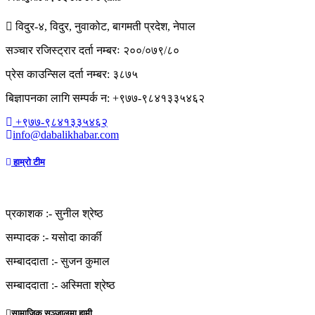
विदुर-४, विदुर, नुवाकोट, बागमती प्रदेश, नेपाल
सञ्चार रजिस्ट्रार दर्ता नम्बरः २००/०७९/८०
प्रेस काउन्सिल दर्ता नम्बर: ३८७५
बिज्ञापनका लागि सम्पर्क न: +९७७-९८४१३३५४६२
+९७७-९८४१३३५४६२
info@dabalikhabar.com
हाम्रो टीम
प्रकाशक :-
सुनील श्रेष्ठ
सम्पादक :-
यसोदा कार्की
सम्बाददाता :-
सुजन कुमाल
सम्बाददाता :-
अस्मिता श्रेष्ठ
सामाजिक सञ्जालमा हामी