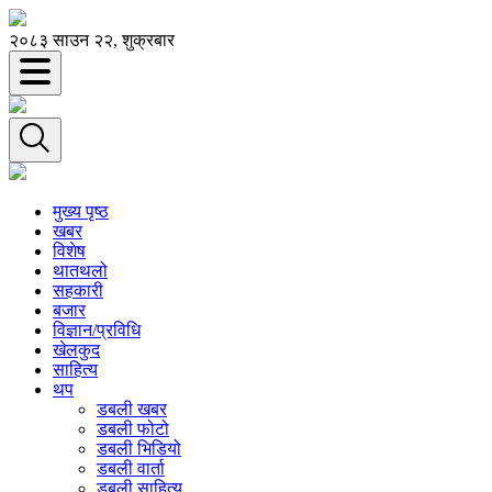
२०८३ साउन २२, शुक्रबार
मुख्य पृष्ठ
खबर
विशेष
थातथलो
सहकारी
बजार
विज्ञान/प्रविधि
खेलकुद
साहित्य
थप
डबली खबर
डबली फोटो
डबली भिडियो
डबली वार्ता
डबली साहित्य