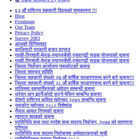
६३ औं राष्ट्रिय सहकारी दिवसको शुभकामना !!!
Blog
Frontpage
Our Team
Privacy Policy
Survey 2083
आजकाे विनियमदर
कालिमाटी तरकारी बजार दरभाउ
गल्छी-त्रिशुली-मेलुङ-स्याप्रुबेंसी-रसुवागढी सडक योजनाको सूचना
गल्छी-त्रिशुली-मेलुङ-स्याप्रुबेंसी-रसुवागढी सडक योजनाको सूचना
जिल्ला निर्वाचन कार्यालय नुवाकोटको सूचना
जिल्ला समन्वय समिति
जिल्ला सहकारी संघको २७ औं वार्षिक साधारणसभा बस्ने बारे सूचना!!!
जिल्ला सहकारी संघको २८ औं वार्षिक साधारणसभा बस्ने बारे सूचना!!!
तालिममा सहभागीहरुको आवेदन सम्बन्धी सूचना
थ्रेसर धान झार्ने/काेदाे कुट्ने मेसिन सम्बन्धि सूचना!
दोश्रो राष्ट्रिय कविता महोत्सव २०७५ सम्बन्धि सूचना
नुवाकोट महोत्सव २०८० विशेषांक
नेपाल आयल निगमको सूचना
न्यूस्टार क्लबको सूचना
प्रतिनिधि सभा तथा प्रदेश सभा सदस्य निर्वाचन, २०७४ को मतगणना
परिणाम
प्रतिनिधि सभा सदस्य निर्वाचनमा उम्मेदवारहरुको सुची
प्रतिनिधिसभा सदस्य निर्वाचन २०८२