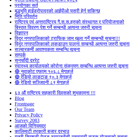
प्रयोगका सर्त
बुद्धभुमि हाईड्रोपावरको आईपीओ यसरी हेर्न सकिन्छ
मिति परिवर्तन
राष्ट्रिय एवं अन्तराष्ट्रिय गै.स.स.हरुको संस्थागत र परियोजनाको
बिस्तृत विवरण पेश गर्ने सम्बन्धी अत्यन्त जरुरी सूचना
विज्ञापन
विदुर नगरपालिकाको ट्राफिक जाम खुला गर्ने सम्बन्धी सुचना!!!
विदुर नगरपालिकाको लकडाउन पालना सम्बन्धी अत्यन्त जरुरी सूचना
सञ्चारकर्मी आवश्यकता सम्बन्धि सूचना
सम्पर्क
सुनचाँदी दररेट
स्वास्थ्य कार्यालयको कोरोना संक्रमण सम्बन्धि अत्यन्त जरुरी सूचना
🔴 नुवाकोट एफएम १०६.८ मेगाहर्ज
🔴 रेडियो लाङटाङ ९०.३ मेगाहर्ज
🔴 रेडियो सञ्जिवनी ८९ मेगाहर्ज
६३ औं राष्ट्रिय सहकारी दिवसको शुभकामना !!!
Blog
Frontpage
Our Team
Privacy Policy
Survey 2083
आजकाे विनियमदर
कालिमाटी तरकारी बजार दरभाउ
गल्छी-त्रिशुली-मेलुङ-स्याप्रुबेंसी-रसुवागढी सडक योजनाको सूचना