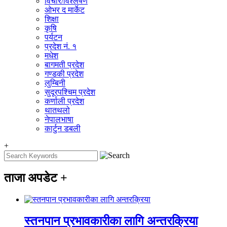
विचार/विश्‍लेषण
ओभर द मार्केट
शिक्षा
कृषि
पर्यटन
प्रदेश नं. १
मधेश
बागमती प्रदेश
गण्डकी प्रदेश
लुम्बिनी
सुदूरपश्चिम प्रदेश
कर्णाली प्रदेश
थातथलो
नेपालभाषा
कार्टुन डबली
+
ताजा अपडेट
+
स्तनपान प्रभावकारीका लागि अन्तरक्रिया