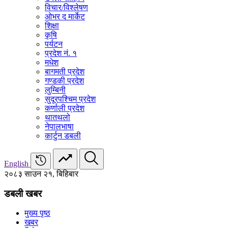
विचार/विश्‍लेषण
ओभर द मार्केट
शिक्षा
कृषि
पर्यटन
प्रदेश नं. १
मधेश
बागमती प्रदेश
गण्डकी प्रदेश
लुम्बिनी
सुदूरपश्चिम प्रदेश
कर्णाली प्रदेश
थातथलो
नेपालभाषा
कार्टुन डबली
English
२०८३ साउन २१, बिहिबार
डबली खबर
मुख्य पृष्ठ
खबर