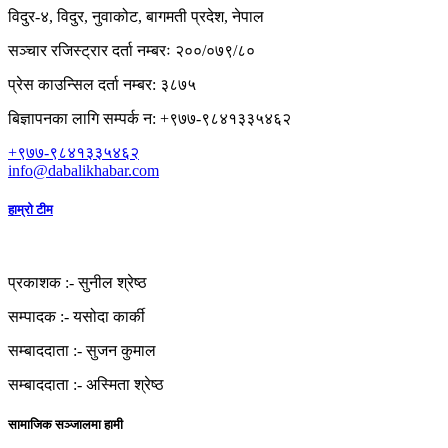
विदुर-४, विदुर, नुवाकोट, बागमती प्रदेश, नेपाल
सञ्चार रजिस्ट्रार दर्ता नम्बरः २००/०७९/८०
प्रेस काउन्सिल दर्ता नम्बर: ३८७५
बिज्ञापनका लागि सम्पर्क न: +९७७-९८४१३३५४६२
+९७७-९८४१३३५४६२
info@dabalikhabar.com
हाम्रो टीम
प्रकाशक :-
सुनील श्रेष्ठ
सम्पादक :-
यसोदा कार्की
सम्बाददाता :-
सुजन कुमाल
सम्बाददाता :-
अस्मिता श्रेष्ठ
सामाजिक सञ्जालमा हामी