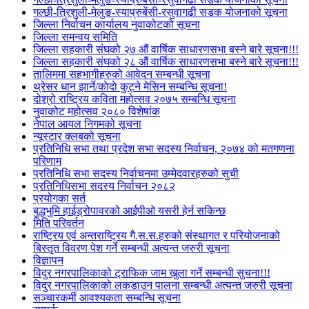
गल्छी-त्रिशुली-मेलुङ-स्याप्रुबेंसी-रसुवागढी सडक योजनाको सूचना
जिल्ला निर्वाचन कार्यालय नुवाकोटको सूचना
जिल्ला समन्वय समिति
जिल्ला सहकारी संघको २७ औं वार्षिक साधारणसभा बस्ने बारे सूचना!!!
जिल्ला सहकारी संघको २८ औं वार्षिक साधारणसभा बस्ने बारे सूचना!!!
तालिममा सहभागीहरुको आवेदन सम्बन्धी सूचना
थ्रेसर धान झार्ने/काेदाे कुट्ने मेसिन सम्बन्धि सूचना!
दोश्रो राष्ट्रिय कविता महोत्सव २०७५ सम्बन्धि सूचना
नुवाकोट महोत्सव २०८० विशेषांक
नेपाल आयल निगमको सूचना
न्यूस्टार क्लबको सूचना
प्रतिनिधि सभा तथा प्रदेश सभा सदस्य निर्वाचन, २०७४ को मतगणना
परिणाम
प्रतिनिधि सभा सदस्य निर्वाचनमा उम्मेदवारहरुको सुची
प्रतिनिधिसभा सदस्य निर्वाचन २०८२
प्रयोगका सर्त
बुद्धभुमि हाईड्रोपावरको आईपीओ यसरी हेर्न सकिन्छ
मिति परिवर्तन
राष्ट्रिय एवं अन्तराष्ट्रिय गै.स.स.हरुको संस्थागत र परियोजनाको
बिस्तृत विवरण पेश गर्ने सम्बन्धी अत्यन्त जरुरी सूचना
विज्ञापन
विदुर नगरपालिकाको ट्राफिक जाम खुला गर्ने सम्बन्धी सुचना!!!
विदुर नगरपालिकाको लकडाउन पालना सम्बन्धी अत्यन्त जरुरी सूचना
सञ्चारकर्मी आवश्यकता सम्बन्धि सूचना