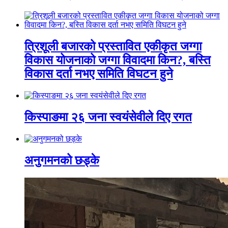
त्रिशूली बजारको प्रस्तावित एकीकृत जग्गा
विकास योजनाको जग्गा विवादमा किन?, बस्ति
विकास दर्ता नभए समिति विघटन हुने
किस्पाङमा २६ जना स्वयंसेवीले दिए रगत
अनुगमनको छड्के