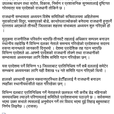
उपलब्ध साधन तथा स्रोत, विकास, निर्माण र प्रशासनिक सुगमतालाई दृष्टिगत
गरेरमात्र यस प्रदेशको राजधानी तोकिने छ ।
राजधानी सम्भाव्यता अध्ययन विशेष समितिको सचिवालयमा अहिलेसम्म
नुवाकोटको विदुर, भक्तपुरको बोडे, काभ्रेपलाञ्चोकको बनेपामा राजधानी हुनुपर्ने
प्रस्ताव आएकाले तीनवटै जिल्लाका शहरमा संभाब्यता अध्ययन शुरु गरिएको हो
।
मुलुकमा राजनीतिक परिवर्तन भएपछि तीनवटै तहलाई अधिकार सम्पन्न्न बनाउन
स्थानीय तहदेखि नै विभिन्न दलका नेताले समन्वय गरिरहेको प्रदेशसभा सदस्य
वसन्त मानन्धरले जानकारी दिनुभयो । देशमा प्रादेशिक तह गठन भएपछि
विभिन्न प्रदेशले आ–आफ्नो प्रदेशको राजधानी तोक्ने तथा राजधानीको
सम्भाव्यता अध्ययनका लागि विशेष समिति गठन गरिरहेका छन् ।
यस प्रदेशमा पर्ने विभिन्न १३ जिल्लाबाट प्रतिनिधित्व गर्ने सबै दललाई समेटेर
सम्भबना अध्ययनका लागि यही वैशाख १४ गते समिति गठन गरिएको थियो ।
हालको अस्थायी मुकाम मकवानपुरस्थित हेटौँडालाई नै राजधानी बनाउन
त्यहाँका स्थानीयवासीले पहल गरिरहेका छन् ।
विभिन्न दलबाट प्रतिनिधित्व गर्ने नेताहरुले छलफल गरी करीब डेढ महिनाको
समयावधिमा ल्याउने परिणामलाई समितिले प्रदेशसभामा पठाउने छ । सर्वसम्मत
भएमा उक्त सभाले त्यसलाई अनुमोदन गर्ने तर विवाद भएमा दुई तिहाइ बहुमतबाट
निर्णय लिइनेछ । (रासस)