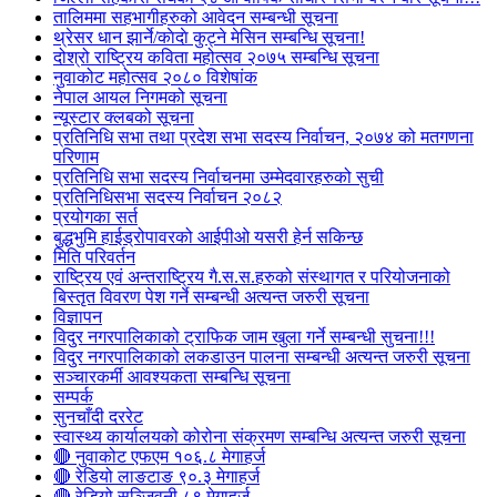
तालिममा सहभागीहरुको आवेदन सम्बन्धी सूचना
थ्रेसर धान झार्ने/काेदाे कुट्ने मेसिन सम्बन्धि सूचना!
दोश्रो राष्ट्रिय कविता महोत्सव २०७५ सम्बन्धि सूचना
नुवाकोट महोत्सव २०८० विशेषांक
नेपाल आयल निगमको सूचना
न्यूस्टार क्लबको सूचना
प्रतिनिधि सभा तथा प्रदेश सभा सदस्य निर्वाचन, २०७४ को मतगणना
परिणाम
प्रतिनिधि सभा सदस्य निर्वाचनमा उम्मेदवारहरुको सुची
प्रतिनिधिसभा सदस्य निर्वाचन २०८२
प्रयोगका सर्त
बुद्धभुमि हाईड्रोपावरको आईपीओ यसरी हेर्न सकिन्छ
मिति परिवर्तन
राष्ट्रिय एवं अन्तराष्ट्रिय गै.स.स.हरुको संस्थागत र परियोजनाको
बिस्तृत विवरण पेश गर्ने सम्बन्धी अत्यन्त जरुरी सूचना
विज्ञापन
विदुर नगरपालिकाको ट्राफिक जाम खुला गर्ने सम्बन्धी सुचना!!!
विदुर नगरपालिकाको लकडाउन पालना सम्बन्धी अत्यन्त जरुरी सूचना
सञ्चारकर्मी आवश्यकता सम्बन्धि सूचना
सम्पर्क
सुनचाँदी दररेट
स्वास्थ्य कार्यालयको कोरोना संक्रमण सम्बन्धि अत्यन्त जरुरी सूचना
🔴 नुवाकोट एफएम १०६.८ मेगाहर्ज
🔴 रेडियो लाङटाङ ९०.३ मेगाहर्ज
🔴 रेडियो सञ्जिवनी ८९ मेगाहर्ज