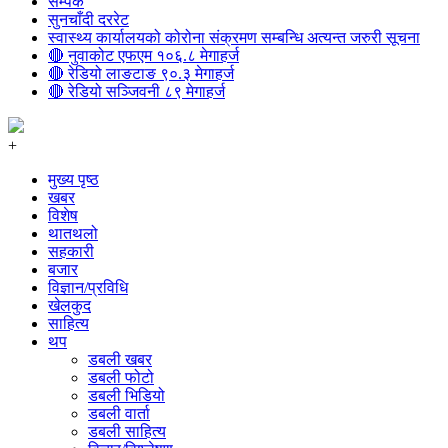
सम्पर्क
सुनचाँदी दररेट
स्वास्थ्य कार्यालयको कोरोना संक्रमण सम्बन्धि अत्यन्त जरुरी सूचना
🔴 नुवाकोट एफएम १०६.८ मेगाहर्ज
🔴 रेडियो लाङटाङ ९०.३ मेगाहर्ज
🔴 रेडियो सञ्जिवनी ८९ मेगाहर्ज
+
मुख्य पृष्ठ
खबर
विशेष
थातथलो
सहकारी
बजार
विज्ञान/प्रविधि
खेलकुद
साहित्य
थप
डबली खबर
डबली फोटो
डबली भिडियो
डबली वार्ता
डबली साहित्य