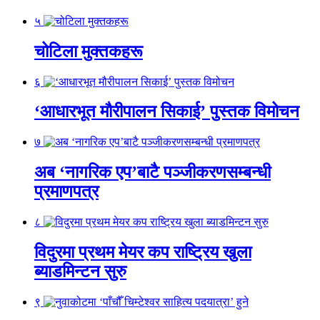
५
चोटिला मुक्तकहरू
६
‘आधारभूत मौरीपालन सिकाई’ पुस्तक विमोचन
७
अब ‘नागरिक एप’बाटै पञ्जीकरणसम्बन्धी
प्रमाणपत्र
८
विदुरमा प्रथम मेयर कप राष्ट्रिय खुला
ब्याडमिन्टन सुरु
९