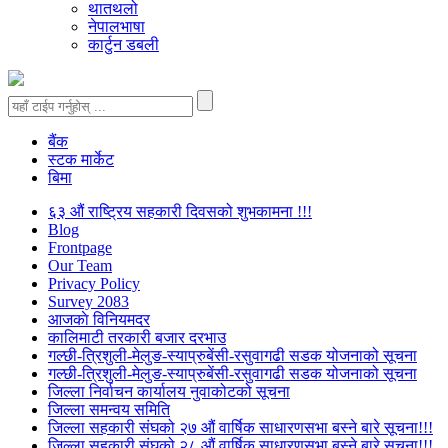
थातथलो
नेपालभाषा
कार्टुन डबली
बैंक
स्टक मार्केट
बिमा
६३ औं राष्ट्रिय सहकारी दिवसको शुभकामना !!!
Blog
Frontpage
Our Team
Privacy Policy
Survey 2083
आजकाे विनियमदर
कालिमाटी तरकारी बजार दरभाउ
गल्छी-त्रिशुली-मेलुङ-स्याप्रुबेंसी-रसुवागढी सडक योजनाको सूचना
गल्छी-त्रिशुली-मेलुङ-स्याप्रुबेंसी-रसुवागढी सडक योजनाको सूचना
जिल्ला निर्वाचन कार्यालय नुवाकोटको सूचना
जिल्ला समन्वय समिति
जिल्ला सहकारी संघको २७ औं वार्षिक साधारणसभा बस्ने बारे सूचना!!!
जिल्ला सहकारी संघको २८ औं वार्षिक साधारणसभा बस्ने बारे सूचना!!!