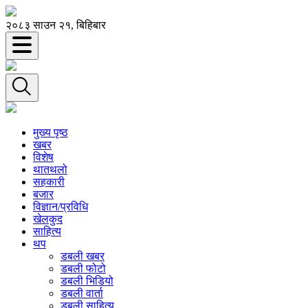
२०८३ साउन २१, बिहिबार
मुख्य पृष्ठ
खबर
विशेष
थातथलो
सहकारी
बजार
विज्ञान/प्रविधि
खेलकुद
साहित्य
थप
डबली खबर
डबली फोटो
डबली भिडियो
डबली वार्ता
डबली साहित्य