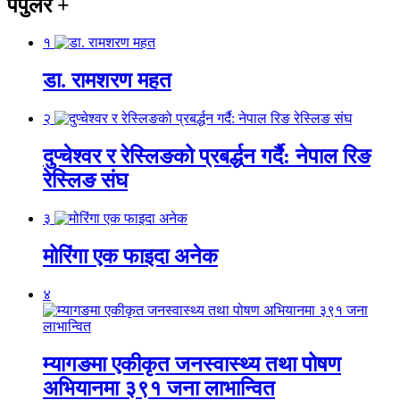
पपुलर
+
१
डा. रामशरण महत
२
दुप्चेश्वर र रेस्लिङको प्रबर्द्धन गर्दै: नेपाल रिङ
रेस्लिङ संघ
३
मोरिंगा एक फाइदा अनेक
४
म्यागङमा एकीकृत जनस्वास्थ्य तथा पोषण
अभियानमा ३९१ जना लाभान्वित