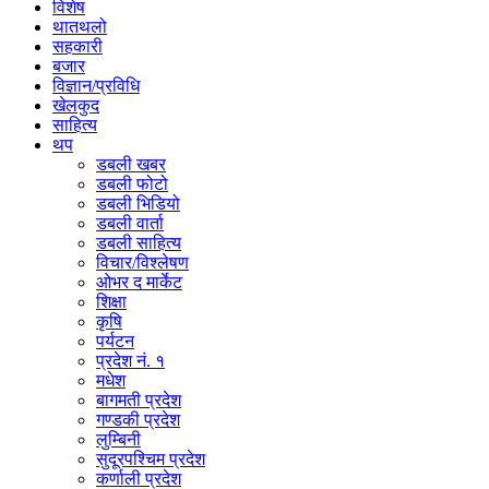
विशेष
थातथलो
सहकारी
बजार
विज्ञान/प्रविधि
खेलकुद
साहित्य
थप
डबली खबर
डबली फोटो
डबली भिडियो
डबली वार्ता
डबली साहित्य
विचार/विश्‍लेषण
ओभर द मार्केट
शिक्षा
कृषि
पर्यटन
प्रदेश नं. १
मधेश
बागमती प्रदेश
गण्डकी प्रदेश
लुम्बिनी
सुदूरपश्चिम प्रदेश
कर्णाली प्रदेश