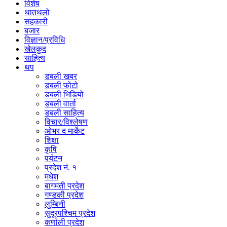
विशेष
थातथलो
सहकारी
बजार
विज्ञान/प्रविधि
खेलकुद
साहित्य
थप
डबली खबर
डबली फोटो
डबली भिडियो
डबली वार्ता
डबली साहित्य
विचार/विश्‍लेषण
ओभर द मार्केट
शिक्षा
कृषि
पर्यटन
प्रदेश नं. १
मधेश
बागमती प्रदेश
गण्डकी प्रदेश
लुम्बिनी
सुदूरपश्चिम प्रदेश
कर्णाली प्रदेश