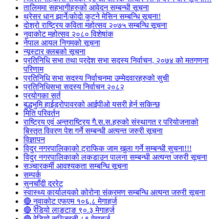
तालिममा सहभागीहरुको आवेदन सम्बन्धी सूचना
थ्रेसर धान झार्ने/काेदाे कुट्ने मेसिन सम्बन्धि सूचना!
दोश्रो राष्ट्रिय कविता महोत्सव २०७५ सम्बन्धि सूचना
नुवाकोट महोत्सव २०८० विशेषांक
नेपाल आयल निगमको सूचना
न्यूस्टार क्लबको सूचना
प्रतिनिधि सभा तथा प्रदेश सभा सदस्य निर्वाचन, २०७४ को मतगणना
परिणाम
प्रतिनिधि सभा सदस्य निर्वाचनमा उम्मेदवारहरुको सुची
प्रतिनिधिसभा सदस्य निर्वाचन २०८२
प्रयोगका सर्त
बुद्धभुमि हाईड्रोपावरको आईपीओ यसरी हेर्न सकिन्छ
मिति परिवर्तन
राष्ट्रिय एवं अन्तराष्ट्रिय गै.स.स.हरुको संस्थागत र परियोजनाको
बिस्तृत विवरण पेश गर्ने सम्बन्धी अत्यन्त जरुरी सूचना
विज्ञापन
विदुर नगरपालिकाको ट्राफिक जाम खुला गर्ने सम्बन्धी सुचना!!!
विदुर नगरपालिकाको लकडाउन पालना सम्बन्धी अत्यन्त जरुरी सूचना
सञ्चारकर्मी आवश्यकता सम्बन्धि सूचना
सम्पर्क
सुनचाँदी दररेट
स्वास्थ्य कार्यालयको कोरोना संक्रमण सम्बन्धि अत्यन्त जरुरी सूचना
🔴 नुवाकोट एफएम १०६.८ मेगाहर्ज
🔴 रेडियो लाङटाङ ९०.३ मेगाहर्ज
🔴 रेडियो सञ्जिवनी ८९ मेगाहर्ज