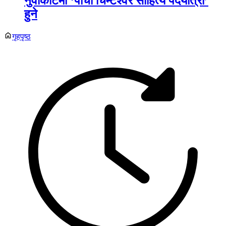
नुवाकोटमा ‘पाँचौँ चिम्टेश्वर साहित्य पदयात्रा’
हुने
गृहपृष्ठ