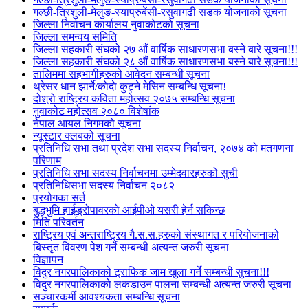
गल्छी-त्रिशुली-मेलुङ-स्याप्रुबेंसी-रसुवागढी सडक योजनाको सूचना
जिल्ला निर्वाचन कार्यालय नुवाकोटको सूचना
जिल्ला समन्वय समिति
जिल्ला सहकारी संघको २७ औं वार्षिक साधारणसभा बस्ने बारे सूचना!!!
जिल्ला सहकारी संघको २८ औं वार्षिक साधारणसभा बस्ने बारे सूचना!!!
तालिममा सहभागीहरुको आवेदन सम्बन्धी सूचना
थ्रेसर धान झार्ने/काेदाे कुट्ने मेसिन सम्बन्धि सूचना!
दोश्रो राष्ट्रिय कविता महोत्सव २०७५ सम्बन्धि सूचना
नुवाकोट महोत्सव २०८० विशेषांक
नेपाल आयल निगमको सूचना
न्यूस्टार क्लबको सूचना
प्रतिनिधि सभा तथा प्रदेश सभा सदस्य निर्वाचन, २०७४ को मतगणना
परिणाम
प्रतिनिधि सभा सदस्य निर्वाचनमा उम्मेदवारहरुको सुची
प्रतिनिधिसभा सदस्य निर्वाचन २०८२
प्रयोगका सर्त
बुद्धभुमि हाईड्रोपावरको आईपीओ यसरी हेर्न सकिन्छ
मिति परिवर्तन
राष्ट्रिय एवं अन्तराष्ट्रिय गै.स.स.हरुको संस्थागत र परियोजनाको
बिस्तृत विवरण पेश गर्ने सम्बन्धी अत्यन्त जरुरी सूचना
विज्ञापन
विदुर नगरपालिकाको ट्राफिक जाम खुला गर्ने सम्बन्धी सुचना!!!
विदुर नगरपालिकाको लकडाउन पालना सम्बन्धी अत्यन्त जरुरी सूचना
सञ्चारकर्मी आवश्यकता सम्बन्धि सूचना