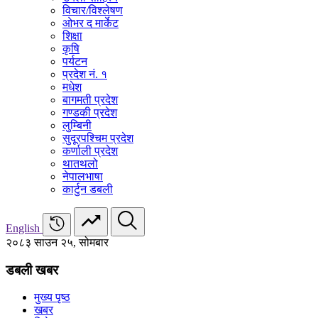
विचार/विश्‍लेषण
ओभर द मार्केट
शिक्षा
कृषि
पर्यटन
प्रदेश नं. १
मधेश
बागमती प्रदेश
गण्डकी प्रदेश
लुम्बिनी
सुदूरपश्चिम प्रदेश
कर्णाली प्रदेश
थातथलो
नेपालभाषा
कार्टुन डबली
English
२०८३ साउन २५, सोमबार
डबली खबर
मुख्य पृष्ठ
खबर