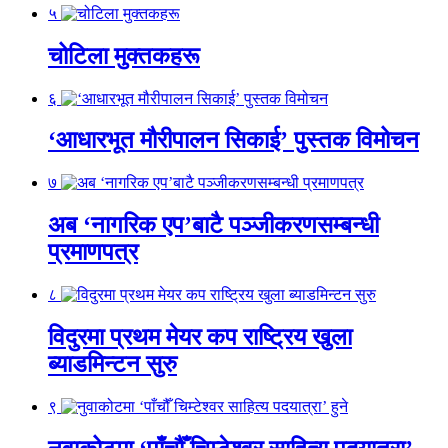
५
चोटिला मुक्तकहरू
६
‘आधारभूत मौरीपालन सिकाई’ पुस्तक विमोचन
७
अब ‘नागरिक एप’बाटै पञ्जीकरणसम्बन्धी
प्रमाणपत्र
८
विदुरमा प्रथम मेयर कप राष्ट्रिय खुला
ब्याडमिन्टन सुरु
९