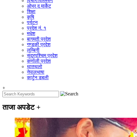
विचार/विश्‍लेषण
ओभर द मार्केट
शिक्षा
कृषि
पर्यटन
प्रदेश नं. १
मधेश
बागमती प्रदेश
गण्डकी प्रदेश
लुम्बिनी
सुदूरपश्चिम प्रदेश
कर्णाली प्रदेश
थातथलो
नेपालभाषा
कार्टुन डबली
+
ताजा अपडेट
+