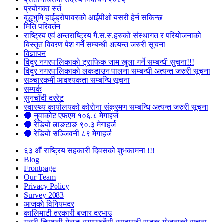
प्रयोगका सर्त
बुद्धभुमि हाईड्रोपावरको आईपीओ यसरी हेर्न सकिन्छ
मिति परिवर्तन
राष्ट्रिय एवं अन्तराष्ट्रिय गै.स.स.हरुको संस्थागत र परियोजनाको
बिस्तृत विवरण पेश गर्ने सम्बन्धी अत्यन्त जरुरी सूचना
विज्ञापन
विदुर नगरपालिकाको ट्राफिक जाम खुला गर्ने सम्बन्धी सुचना!!!
विदुर नगरपालिकाको लकडाउन पालना सम्बन्धी अत्यन्त जरुरी सूचना
सञ्चारकर्मी आवश्यकता सम्बन्धि सूचना
सम्पर्क
सुनचाँदी दररेट
स्वास्थ्य कार्यालयको कोरोना संक्रमण सम्बन्धि अत्यन्त जरुरी सूचना
🔴 नुवाकोट एफएम १०६.८ मेगाहर्ज
🔴 रेडियो लाङटाङ ९०.३ मेगाहर्ज
🔴 रेडियो सञ्जिवनी ८९ मेगाहर्ज
६३ औं राष्ट्रिय सहकारी दिवसको शुभकामना !!!
Blog
Frontpage
Our Team
Privacy Policy
Survey 2083
आजकाे विनियमदर
कालिमाटी तरकारी बजार दरभाउ
गल्छी-त्रिशुली-मेलुङ-स्याप्रुबेंसी-रसुवागढी सडक योजनाको सूचना