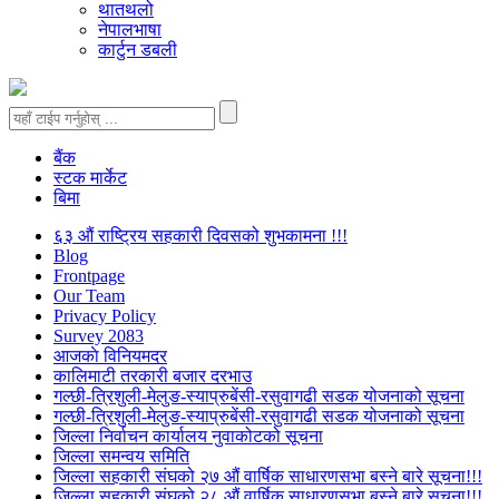
थातथलो
नेपालभाषा
कार्टुन डबली
बैंक
स्टक मार्केट
बिमा
६३ औं राष्ट्रिय सहकारी दिवसको शुभकामना !!!
Blog
Frontpage
Our Team
Privacy Policy
Survey 2083
आजकाे विनियमदर
कालिमाटी तरकारी बजार दरभाउ
गल्छी-त्रिशुली-मेलुङ-स्याप्रुबेंसी-रसुवागढी सडक योजनाको सूचना
गल्छी-त्रिशुली-मेलुङ-स्याप्रुबेंसी-रसुवागढी सडक योजनाको सूचना
जिल्ला निर्वाचन कार्यालय नुवाकोटको सूचना
जिल्ला समन्वय समिति
जिल्ला सहकारी संघको २७ औं वार्षिक साधारणसभा बस्ने बारे सूचना!!!
जिल्ला सहकारी संघको २८ औं वार्षिक साधारणसभा बस्ने बारे सूचना!!!