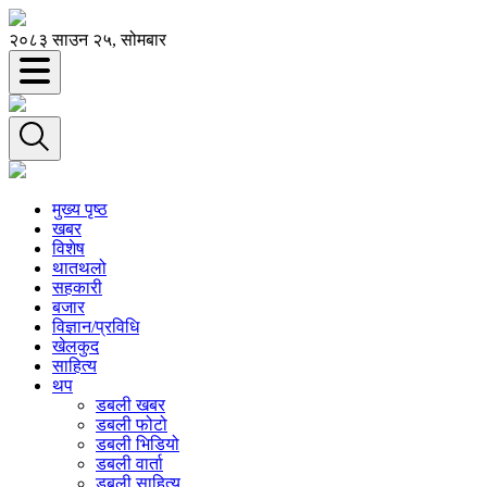
२०८३ साउन २५, सोमबार
मुख्य पृष्ठ
खबर
विशेष
थातथलो
सहकारी
बजार
विज्ञान/प्रविधि
खेलकुद
साहित्य
थप
डबली खबर
डबली फोटो
डबली भिडियो
डबली वार्ता
डबली साहित्य