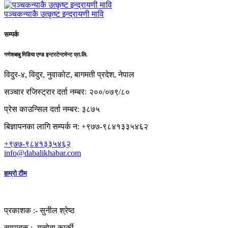
पञ्चकन्याकै उत्कृष्ट इन्द्रायणी मावि
सम्पर्क
गणेशबाबु मिडिया एण्ड इन्टरटेन्टमेन्ट प्रा.लि.
विदुर-४, विदुर, नुवाकोट, बागमती प्रदेश, नेपाल
सञ्चार रजिस्ट्रार दर्ता नम्बरः २००/०७९/८०
प्रेस काउन्सिल दर्ता नम्बर: ३८७५
बिज्ञापनका लागि सम्पर्क न: +९७७-९८४१३३५४६२
+९७७-९८४१३३५४६२
info@dabalikhabar.com
हाम्रो टीम
प्रकाशक :-
सुनील श्रेष्ठ
सम्पादक :-
यसोदा कार्की