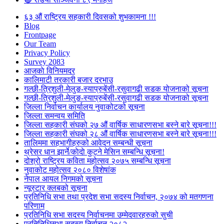
६३ औं राष्ट्रिय सहकारी दिवसको शुभकामना !!!
Blog
Frontpage
Our Team
Privacy Policy
Survey 2083
आजकाे विनियमदर
कालिमाटी तरकारी बजार दरभाउ
गल्छी-त्रिशुली-मेलुङ-स्याप्रुबेंसी-रसुवागढी सडक योजनाको सूचना
गल्छी-त्रिशुली-मेलुङ-स्याप्रुबेंसी-रसुवागढी सडक योजनाको सूचना
जिल्ला निर्वाचन कार्यालय नुवाकोटको सूचना
जिल्ला समन्वय समिति
जिल्ला सहकारी संघको २७ औं वार्षिक साधारणसभा बस्ने बारे सूचना!!!
जिल्ला सहकारी संघको २८ औं वार्षिक साधारणसभा बस्ने बारे सूचना!!!
तालिममा सहभागीहरुको आवेदन सम्बन्धी सूचना
थ्रेसर धान झार्ने/काेदाे कुट्ने मेसिन सम्बन्धि सूचना!
दोश्रो राष्ट्रिय कविता महोत्सव २०७५ सम्बन्धि सूचना
नुवाकोट महोत्सव २०८० विशेषांक
नेपाल आयल निगमको सूचना
न्यूस्टार क्लबको सूचना
प्रतिनिधि सभा तथा प्रदेश सभा सदस्य निर्वाचन, २०७४ को मतगणना
परिणाम
प्रतिनिधि सभा सदस्य निर्वाचनमा उम्मेदवारहरुको सुची
प्रतिनिधिसभा सदस्य निर्वाचन २०८२