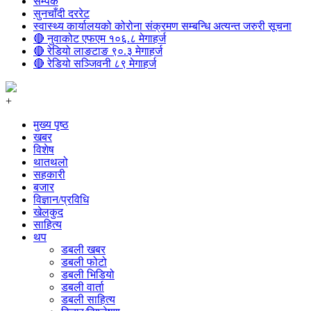
सम्पर्क
सुनचाँदी दररेट
स्वास्थ्य कार्यालयको कोरोना संक्रमण सम्बन्धि अत्यन्त जरुरी सूचना
🔴 नुवाकोट एफएम १०६.८ मेगाहर्ज
🔴 रेडियो लाङटाङ ९०.३ मेगाहर्ज
🔴 रेडियो सञ्जिवनी ८९ मेगाहर्ज
+
मुख्य पृष्ठ
खबर
विशेष
थातथलो
सहकारी
बजार
विज्ञान/प्रविधि
खेलकुद
साहित्य
थप
डबली खबर
डबली फोटो
डबली भिडियो
डबली वार्ता
डबली साहित्य