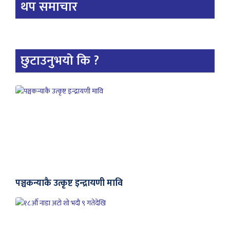
थप समाचार
छुटाउनुभयो कि ?
पञ्चकन्याकै उत्कृष्ट इन्द्रायणी मावि