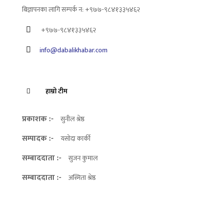
बिज्ञापनका लागि सम्पर्क न: +९७७-९८४१३३५४६२
+९७७-९८४१३३५४६२
info@dabalikhabar.com
हाम्रो टीम
प्रकाशक :-
सुनील श्रेष्ठ
सम्पादक :-
यसोदा कार्की
सम्बाददाता :-
सुजन कुमाल
सम्बाददाता :-
अस्मिता श्रेष्ठ