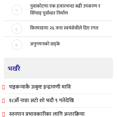
नुवाकोटमा एक हजारभन्दा बढी उपकरण र
५
सिँचाइ पूर्वाधार निर्माण
किस्पाङमा २६ जना स्वयंसेवीले दिए रगत
६
अनुगमनको छड्के
७
भर्खरै
पञ्चकन्याकै उत्कृष्ट इन्द्रायणी मावि
१८औँ नाडा अटो शो भदौ ९ गतेदेखि
स्तनपान प्रभावकारीका लागि अन्तरक्रिया