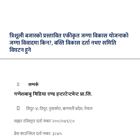
त्रिशूली बजारको प्रस्तावित एकीकृत जग्गा विकास योजनाको
जग्गा विवादमा किन?, बस्ति विकास दर्ता नभए समिति
विघटन हुने
सम्पर्क
गणेशबाबु मिडिया एण्ड इन्टरटेन्टमेन्ट प्रा.लि.
विदुर-४, विदुर, नुवाकोट, बागमती प्रदेश, नेपाल
सञ्चार रजिस्ट्रार दर्ता नम्बरः २००/०७९/८०
प्रेस काउन्सिल दर्ता नम्बर: ३८७५