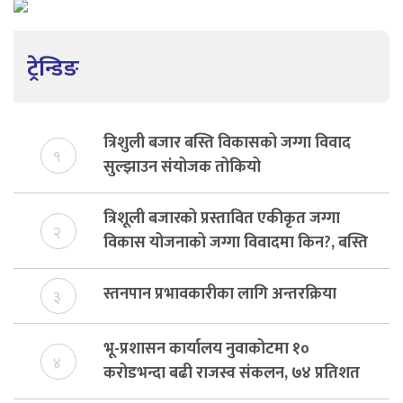
ट्रेन्डिङ
त्रिशुली बजार बस्ति विकासको जग्गा विवाद
१
सुल्झाउन संयोजक तोकियो
त्रिशूली बजारको प्रस्तावित एकीकृत जग्गा
२
विकास योजनाको जग्गा विवादमा किन?, बस्ति
विकास दर्ता नभए समिति विघटन हुने
स्तनपान प्रभावकारीका लागि अन्तरक्रिया
३
भू-प्रशासन कार्यालय नुवाकोटमा १०
४
करोडभन्दा बढी राजस्व संकलन, ७४ प्रतिशत
बेरुजु फर्छयौट