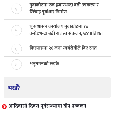
नुवाकोटमा एक हजारभन्दा बढी उपकरण र
४
सिँचाइ पूर्वाधार निर्माण
भू-प्रशासन कार्यालय नुवाकोटमा १०
५
करोडभन्दा बढी राजस्व संकलन, ७४ प्रतिशत
बेरुजु फर्छयौट
किस्पाङमा २६ जना स्वयंसेवीले दिए रगत
६
अनुगमनको छड्के
७
भर्खरै
आदिवासी दिवस पूर्वसन्ध्यामा दीप प्रज्वलन