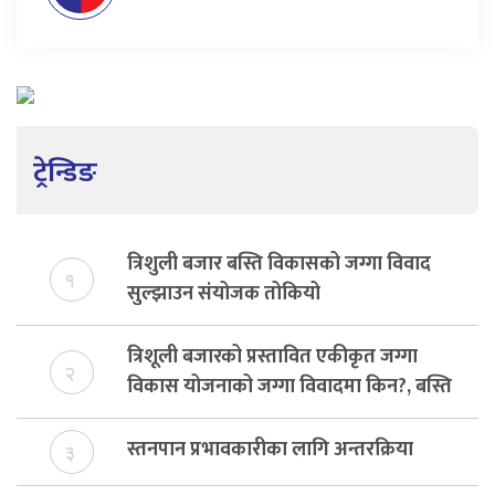
ट्रेन्डिङ
त्रिशुली बजार बस्ति विकासको जग्गा विवाद
१
सुल्झाउन संयोजक तोकियो
त्रिशूली बजारको प्रस्तावित एकीकृत जग्गा
२
विकास योजनाको जग्गा विवादमा किन?, बस्ति
विकास दर्ता नभए समिति विघटन हुने
स्तनपान प्रभावकारीका लागि अन्तरक्रिया
३