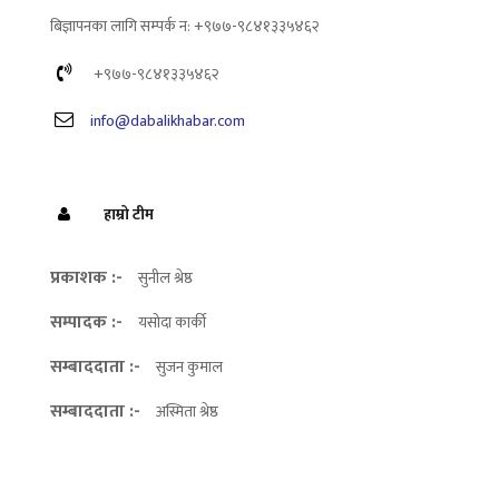
बिज्ञापनका लागि सम्पर्क न: +९७७-९८४१३३५४६२
+९७७-९८४१३३५४६२
info@dabalikhabar.com
हाम्रो टीम
प्रकाशक :-
सुनील श्रेष्ठ
सम्पादक :-
यसोदा कार्की
सम्बाददाता :-
सुजन कुमाल
सम्बाददाता :-
अस्मिता श्रेष्ठ