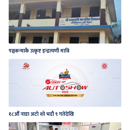
पञ्चकन्याकै उत्कृष्ट इन्द्रायणी मावि
१८औँ नाडा अटो शो भदौ ९ गतेदेखि