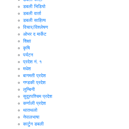
डबली भिडियो
डबली वार्ता
डबली साहित्य
विचार/विश्‍लेषण
ओभर द मार्केट
शिक्षा
कृषि
पर्यटन
प्रदेश नं. १
मधेश
बागमती प्रदेश
गण्डकी प्रदेश
लुम्बिनी
सुदूरपश्चिम प्रदेश
कर्णाली प्रदेश
थातथलो
नेपालभाषा
कार्टुन डबली