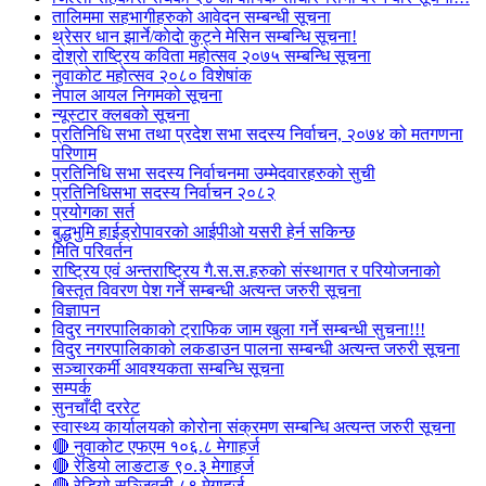
तालिममा सहभागीहरुको आवेदन सम्बन्धी सूचना
थ्रेसर धान झार्ने/काेदाे कुट्ने मेसिन सम्बन्धि सूचना!
दोश्रो राष्ट्रिय कविता महोत्सव २०७५ सम्बन्धि सूचना
नुवाकोट महोत्सव २०८० विशेषांक
नेपाल आयल निगमको सूचना
न्यूस्टार क्लबको सूचना
प्रतिनिधि सभा तथा प्रदेश सभा सदस्य निर्वाचन, २०७४ को मतगणना
परिणाम
प्रतिनिधि सभा सदस्य निर्वाचनमा उम्मेदवारहरुको सुची
प्रतिनिधिसभा सदस्य निर्वाचन २०८२
प्रयोगका सर्त
बुद्धभुमि हाईड्रोपावरको आईपीओ यसरी हेर्न सकिन्छ
मिति परिवर्तन
राष्ट्रिय एवं अन्तराष्ट्रिय गै.स.स.हरुको संस्थागत र परियोजनाको
बिस्तृत विवरण पेश गर्ने सम्बन्धी अत्यन्त जरुरी सूचना
विज्ञापन
विदुर नगरपालिकाको ट्राफिक जाम खुला गर्ने सम्बन्धी सुचना!!!
विदुर नगरपालिकाको लकडाउन पालना सम्बन्धी अत्यन्त जरुरी सूचना
सञ्चारकर्मी आवश्यकता सम्बन्धि सूचना
सम्पर्क
सुनचाँदी दररेट
स्वास्थ्य कार्यालयको कोरोना संक्रमण सम्बन्धि अत्यन्त जरुरी सूचना
🔴 नुवाकोट एफएम १०६.८ मेगाहर्ज
🔴 रेडियो लाङटाङ ९०.३ मेगाहर्ज
🔴 रेडियो सञ्जिवनी ८९ मेगाहर्ज