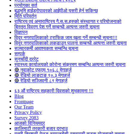
प्रयोगका सर्त
बुद्धभुमि हाईड्रोपावरको आईपीओ यसरी हेर्न सकिन्छ
मिति परिवर्तन
राष्ट्रिय एवं अन्तराष्ट्रिय गै.स.स.हरुको संस्थागत र परियोजनाको
बिस्तृत विवरण पेश गर्ने सम्बन्धी अत्यन्त जरुरी सूचना
विज्ञापन
विदुर नगरपालिकाको ट्राफिक जाम खुला गर्ने सम्बन्धी सुचना!!!
विदुर नगरपालिकाको लकडाउन पालना सम्बन्धी अत्यन्त जरुरी सूचना
सञ्चारकर्मी आवश्यकता सम्बन्धि सूचना
सम्पर्क
सुनचाँदी दररेट
स्वास्थ्य कार्यालयको कोरोना संक्रमण सम्बन्धि अत्यन्त जरुरी सूचना
🔴 नुवाकोट एफएम १०६.८ मेगाहर्ज
🔴 रेडियो लाङटाङ ९०.३ मेगाहर्ज
🔴 रेडियो सञ्जिवनी ८९ मेगाहर्ज
६३ औं राष्ट्रिय सहकारी दिवसको शुभकामना !!!
Blog
Frontpage
Our Team
Privacy Policy
Survey 2083
आजकाे विनियमदर
कालिमाटी तरकारी बजार दरभाउ
गल्छी-त्रिशुली-मेलुङ-स्याप्रुबेंसी-रसुवागढी सडक योजनाको सूचना