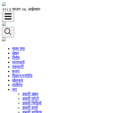
२०८३ साउन २४, आईतबार
मुख्य पृष्ठ
खबर
विशेष
थातथलो
सहकारी
बजार
विज्ञान/प्रविधि
खेलकुद
साहित्य
थप
डबली खबर
डबली फोटो
डबली भिडियो
डबली वार्ता
डबली साहित्य