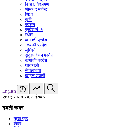
विचार/विश्‍लेषण
ओभर द मार्केट
शिक्षा
कृषि
पर्यटन
प्रदेश नं. १
मधेश
बागमती प्रदेश
गण्डकी प्रदेश
लुम्बिनी
सुदूरपश्चिम प्रदेश
कर्णाली प्रदेश
थातथलो
नेपालभाषा
कार्टुन डबली
English
२०८३ साउन २४, आईतबार
डबली खबर
मुख्य पृष्ठ
खबर