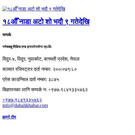
१८औँ नाडा अटो शो भदौ ९ गतेदेखि
सम्पर्क
गणेशबाबु मिडिया एण्ड इन्टरटेन्टमेन्ट प्रा.लि.
विदुर-४, विदुर, नुवाकोट, बागमती प्रदेश, नेपाल
सञ्चार रजिस्ट्रार दर्ता नम्बरः २००/०७९/८०
प्रेस काउन्सिल दर्ता नम्बर: ३८७५
बिज्ञापनका लागि सम्पर्क न: +९७७-९८४१३३५४६२
+९७७-९८४१३३५४६२
info@dabalikhabar.com
हाम्रो टीम