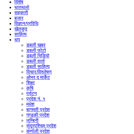
विशेष
थातथलो
सहकारी
बजार
विज्ञान/प्रविधि
खेलकुद
साहित्य
थप
डबली खबर
डबली फोटो
डबली भिडियो
डबली वार्ता
डबली साहित्य
विचार/विश्‍लेषण
ओभर द मार्केट
शिक्षा
कृषि
पर्यटन
प्रदेश नं. १
मधेश
बागमती प्रदेश
गण्डकी प्रदेश
लुम्बिनी
सुदूरपश्चिम प्रदेश
कर्णाली प्रदेश