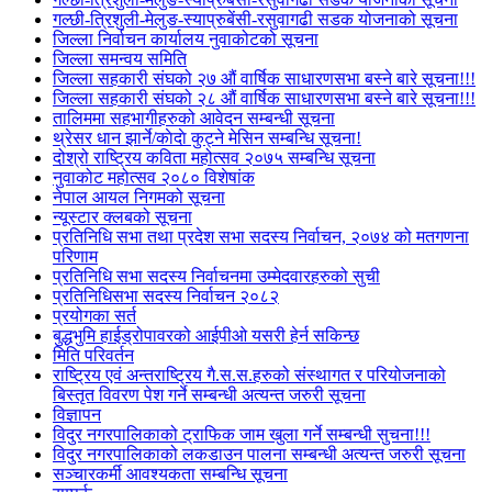
गल्छी-त्रिशुली-मेलुङ-स्याप्रुबेंसी-रसुवागढी सडक योजनाको सूचना
जिल्ला निर्वाचन कार्यालय नुवाकोटको सूचना
जिल्ला समन्वय समिति
जिल्ला सहकारी संघको २७ औं वार्षिक साधारणसभा बस्ने बारे सूचना!!!
जिल्ला सहकारी संघको २८ औं वार्षिक साधारणसभा बस्ने बारे सूचना!!!
तालिममा सहभागीहरुको आवेदन सम्बन्धी सूचना
थ्रेसर धान झार्ने/काेदाे कुट्ने मेसिन सम्बन्धि सूचना!
दोश्रो राष्ट्रिय कविता महोत्सव २०७५ सम्बन्धि सूचना
नुवाकोट महोत्सव २०८० विशेषांक
नेपाल आयल निगमको सूचना
न्यूस्टार क्लबको सूचना
प्रतिनिधि सभा तथा प्रदेश सभा सदस्य निर्वाचन, २०७४ को मतगणना
परिणाम
प्रतिनिधि सभा सदस्य निर्वाचनमा उम्मेदवारहरुको सुची
प्रतिनिधिसभा सदस्य निर्वाचन २०८२
प्रयोगका सर्त
बुद्धभुमि हाईड्रोपावरको आईपीओ यसरी हेर्न सकिन्छ
मिति परिवर्तन
राष्ट्रिय एवं अन्तराष्ट्रिय गै.स.स.हरुको संस्थागत र परियोजनाको
बिस्तृत विवरण पेश गर्ने सम्बन्धी अत्यन्त जरुरी सूचना
विज्ञापन
विदुर नगरपालिकाको ट्राफिक जाम खुला गर्ने सम्बन्धी सुचना!!!
विदुर नगरपालिकाको लकडाउन पालना सम्बन्धी अत्यन्त जरुरी सूचना
सञ्चारकर्मी आवश्यकता सम्बन्धि सूचना