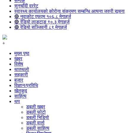
सम्पर्क
सुनचाँदी दररेट
स्वास्थ्य कार्यालयको कोरोना संक्रमण सम्बन्धि अत्यन्त जरुरी सूचना
🔴 नुवाकोट एफएम १०६.८ मेगाहर्ज
🔴 रेडियो लाङटाङ ९०.३ मेगाहर्ज
🔴 रेडियो सञ्जिवनी ८९ मेगाहर्ज
+
मुख्य पृष्ठ
खबर
विशेष
थातथलो
सहकारी
बजार
विज्ञान/प्रविधि
खेलकुद
साहित्य
थप
डबली खबर
डबली फोटो
डबली भिडियो
डबली वार्ता
डबली साहित्य