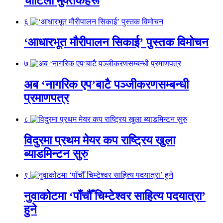
चोटिला मुक्तकहरू
६
‘आधारभूत मौरीपालन सिकाई’ पुस्तक विमोचन
७
अब ‘नागरिक एप’बाटै पञ्जीकरणसम्बन्धी
प्रमाणपत्र
८
विदुरमा प्रथम मेयर कप राष्ट्रिय खुला
ब्याडमिन्टन सुरु
९
नुवाकोटमा ‘पाँचौँ चिम्टेश्वर साहित्य पदयात्रा’
हुने