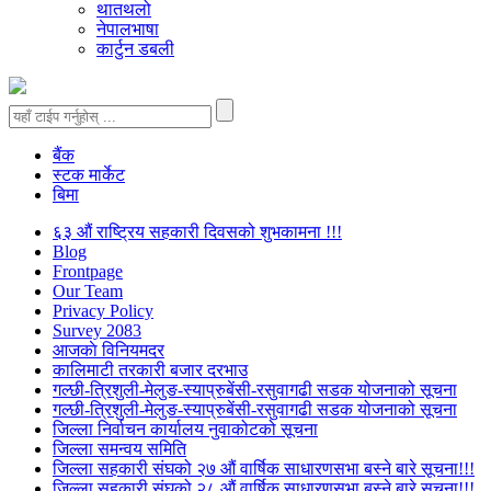
थातथलो
नेपालभाषा
कार्टुन डबली
बैंक
स्टक मार्केट
बिमा
६३ औं राष्ट्रिय सहकारी दिवसको शुभकामना !!!
Blog
Frontpage
Our Team
Privacy Policy
Survey 2083
आजकाे विनियमदर
कालिमाटी तरकारी बजार दरभाउ
गल्छी-त्रिशुली-मेलुङ-स्याप्रुबेंसी-रसुवागढी सडक योजनाको सूचना
गल्छी-त्रिशुली-मेलुङ-स्याप्रुबेंसी-रसुवागढी सडक योजनाको सूचना
जिल्ला निर्वाचन कार्यालय नुवाकोटको सूचना
जिल्ला समन्वय समिति
जिल्ला सहकारी संघको २७ औं वार्षिक साधारणसभा बस्ने बारे सूचना!!!
जिल्ला सहकारी संघको २८ औं वार्षिक साधारणसभा बस्ने बारे सूचना!!!