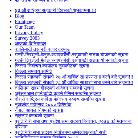
६३ औं राष्ट्रिय सहकारी दिवसको शुभकामना !!!
Blog
Frontpage
Our Team
Privacy Policy
Survey 2083
आजकाे विनियमदर
कालिमाटी तरकारी बजार दरभाउ
गल्छी-त्रिशुली-मेलुङ-स्याप्रुबेंसी-रसुवागढी सडक योजनाको सूचना
गल्छी-त्रिशुली-मेलुङ-स्याप्रुबेंसी-रसुवागढी सडक योजनाको सूचना
जिल्ला निर्वाचन कार्यालय नुवाकोटको सूचना
जिल्ला समन्वय समिति
जिल्ला सहकारी संघको २७ औं वार्षिक साधारणसभा बस्ने बारे सूचना!!!
जिल्ला सहकारी संघको २८ औं वार्षिक साधारणसभा बस्ने बारे सूचना!!!
तालिममा सहभागीहरुको आवेदन सम्बन्धी सूचना
थ्रेसर धान झार्ने/काेदाे कुट्ने मेसिन सम्बन्धि सूचना!
दोश्रो राष्ट्रिय कविता महोत्सव २०७५ सम्बन्धि सूचना
नुवाकोट महोत्सव २०८० विशेषांक
नेपाल आयल निगमको सूचना
न्यूस्टार क्लबको सूचना
प्रतिनिधि सभा तथा प्रदेश सभा सदस्य निर्वाचन, २०७४ को मतगणना
परिणाम
प्रतिनिधि सभा सदस्य निर्वाचनमा उम्मेदवारहरुको सुची
प्रतिनिधिसभा सदस्य निर्वाचन २०८२