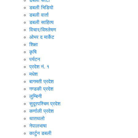
डबली फोटो
डबली भिडियो
डबली वार्ता
डबली साहित्य
विचार/विश्‍लेषण
ओभर द मार्केट
शिक्षा
कृषि
पर्यटन
प्रदेश नं. १
मधेश
बागमती प्रदेश
गण्डकी प्रदेश
लुम्बिनी
सुदूरपश्चिम प्रदेश
कर्णाली प्रदेश
थातथलो
नेपालभाषा
कार्टुन डबली