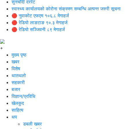
सुनचाँदी दररेट
स्वास्थ्य कार्यालयको कोरोना संक्रमण सम्बन्धि अत्यन्त जरुरी सूचना
🔴 नुवाकोट एफएम १०६.८ मेगाहर्ज
🔴 रेडियो लाङटाङ ९०.३ मेगाहर्ज
🔴 रेडियो सञ्जिवनी ८९ मेगाहर्ज
+
मुख्य पृष्ठ
खबर
विशेष
थातथलो
सहकारी
बजार
विज्ञान/प्रविधि
खेलकुद
साहित्य
थप
डबली खबर