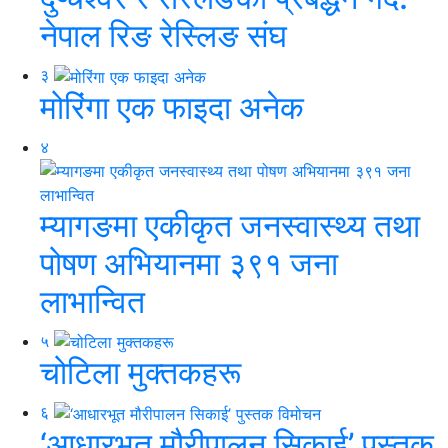
नेपाल रिङ रेस्लिङ संघ
३
मोरिंगा एक फाइदा अनेक
४
म्यागङमा एकीकृत जनस्वास्थ्य तथा
पोषण अभियानमा ३९१ जना
लाभान्वित
५
चोटिला मुक्तकहरू
६
‘आधारभूत मौरीपालन सिकाई’ पुस्तक