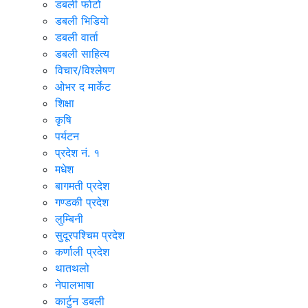
डबली फोटो
डबली भिडियो
डबली वार्ता
डबली साहित्य
विचार/विश्‍लेषण
ओभर द मार्केट
शिक्षा
कृषि
पर्यटन
प्रदेश नं. १
मधेश
बागमती प्रदेश
गण्डकी प्रदेश
लुम्बिनी
सुदूरपश्चिम प्रदेश
कर्णाली प्रदेश
थातथलो
नेपालभाषा
कार्टुन डबली