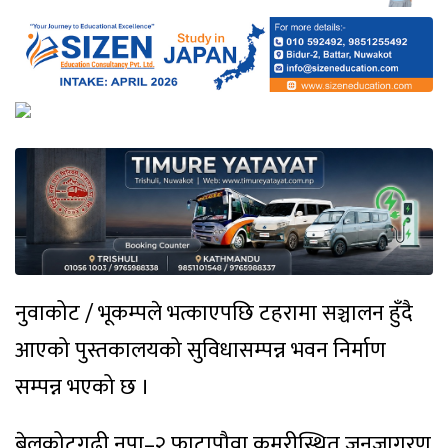
नुवाकोट / भूकम्पले भत्काएपछि टहरामा सञ्चालन हुँदै
आएको पुस्तकालयको सुविधासम्पन्न भवन निर्माण
सम्पन्न भएको छ ।
बेलकोटगढी नपा–२ फाटापौवा कुमरीस्थित जनजागरण