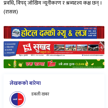
प्रवधि, विपद् जोखिम न्यूनीकरण र श्रव्यदृश्य कक्ष छन् ।
(रासस)
लेखकको बारेमा
डबली खबर