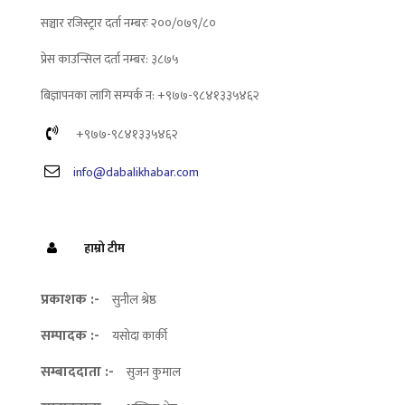
सञ्चार रजिस्ट्रार दर्ता नम्बरः २००/०७९/८०
प्रेस काउन्सिल दर्ता नम्बर: ३८७५
बिज्ञापनका लागि सम्पर्क न: +९७७-९८४१३३५४६२
+९७७-९८४१३३५४६२
info@dabalikhabar.com
हाम्रो टीम
प्रकाशक :-
सुनील श्रेष्ठ
सम्पादक :-
यसोदा कार्की
सम्बाददाता :-
सुजन कुमाल