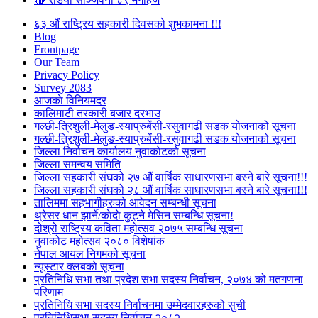
६३ औं राष्ट्रिय सहकारी दिवसको शुभकामना !!!
Blog
Frontpage
Our Team
Privacy Policy
Survey 2083
आजकाे विनियमदर
कालिमाटी तरकारी बजार दरभाउ
गल्छी-त्रिशुली-मेलुङ-स्याप्रुबेंसी-रसुवागढी सडक योजनाको सूचना
गल्छी-त्रिशुली-मेलुङ-स्याप्रुबेंसी-रसुवागढी सडक योजनाको सूचना
जिल्ला निर्वाचन कार्यालय नुवाकोटको सूचना
जिल्ला समन्वय समिति
जिल्ला सहकारी संघको २७ औं वार्षिक साधारणसभा बस्ने बारे सूचना!!!
जिल्ला सहकारी संघको २८ औं वार्षिक साधारणसभा बस्ने बारे सूचना!!!
तालिममा सहभागीहरुको आवेदन सम्बन्धी सूचना
थ्रेसर धान झार्ने/काेदाे कुट्ने मेसिन सम्बन्धि सूचना!
दोश्रो राष्ट्रिय कविता महोत्सव २०७५ सम्बन्धि सूचना
नुवाकोट महोत्सव २०८० विशेषांक
नेपाल आयल निगमको सूचना
न्यूस्टार क्लबको सूचना
प्रतिनिधि सभा तथा प्रदेश सभा सदस्य निर्वाचन, २०७४ को मतगणना
परिणाम
प्रतिनिधि सभा सदस्य निर्वाचनमा उम्मेदवारहरुको सुची
प्रतिनिधिसभा सदस्य निर्वाचन २०८२