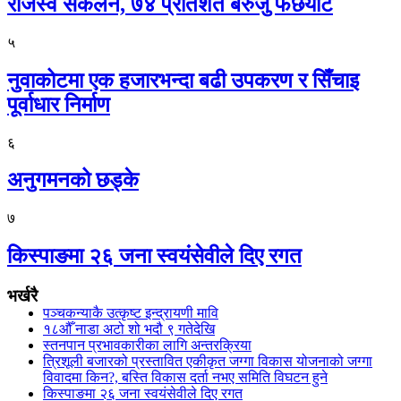
राजस्व संकलन, ७४ प्रतिशत बेरुजु फर्छयौट
५
नुवाकोटमा एक हजारभन्दा बढी उपकरण र सिँचाइ
पूर्वाधार निर्माण
६
अनुगमनको छड्के
७
किस्पाङमा २६ जना स्वयंसेवीले दिए रगत
भर्खरै
पञ्चकन्याकै उत्कृष्ट इन्द्रायणी मावि
१८औँ नाडा अटो शो भदौ ९ गतेदेखि
स्तनपान प्रभावकारीका लागि अन्तरक्रिया
त्रिशूली बजारको प्रस्तावित एकीकृत जग्गा विकास योजनाको जग्गा
विवादमा किन?, बस्ति विकास दर्ता नभए समिति विघटन हुने
किस्पाङमा २६ जना स्वयंसेवीले दिए रगत