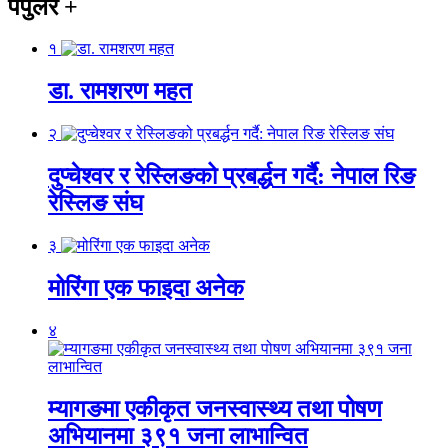
पपुलर
+
१
डा. रामशरण महत
२
दुप्चेश्वर र रेस्लिङको प्रबर्द्धन गर्दै: नेपाल रिङ
रेस्लिङ संघ
३
मोरिंगा एक फाइदा अनेक
४
म्यागङमा एकीकृत जनस्वास्थ्य तथा पोषण
अभियानमा ३९१ जना लाभान्वित