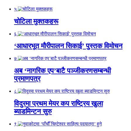
५
चोटिला मुक्तकहरू
६
‘आधारभूत मौरीपालन सिकाई’ पुस्तक विमोचन
७
अब ‘नागरिक एप’बाटै पञ्जीकरणसम्बन्धी
प्रमाणपत्र
८
विदुरमा प्रथम मेयर कप राष्ट्रिय खुला
ब्याडमिन्टन सुरु
९