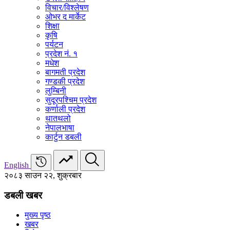
विचार/विश्‍लेषण
ओभर द मार्केट
शिक्षा
कृषि
पर्यटन
प्रदेश नं. १
मधेश
बागमती प्रदेश
गण्डकी प्रदेश
लुम्बिनी
सुदूरपश्चिम प्रदेश
कर्णाली प्रदेश
थातथलो
नेपालभाषा
कार्टुन डबली
English
२०८३ साउन २२, शुक्रबार
डबली खबर
मुख्य पृष्ठ
खबर