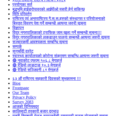
प्रयोगका सर्त
बुद्धभुमि हाईड्रोपावरको आईपीओ यसरी हेर्न सकिन्छ
मिति परिवर्तन
राष्ट्रिय एवं अन्तराष्ट्रिय गै.स.स.हरुको संस्थागत र परियोजनाको
बिस्तृत विवरण पेश गर्ने सम्बन्धी अत्यन्त जरुरी सूचना
विज्ञापन
विदुर नगरपालिकाको ट्राफिक जाम खुला गर्ने सम्बन्धी सुचना!!!
विदुर नगरपालिकाको लकडाउन पालना सम्बन्धी अत्यन्त जरुरी सूचना
सञ्चारकर्मी आवश्यकता सम्बन्धि सूचना
सम्पर्क
सुनचाँदी दररेट
स्वास्थ्य कार्यालयको कोरोना संक्रमण सम्बन्धि अत्यन्त जरुरी सूचना
🔴 नुवाकोट एफएम १०६.८ मेगाहर्ज
🔴 रेडियो लाङटाङ ९०.३ मेगाहर्ज
🔴 रेडियो सञ्जिवनी ८९ मेगाहर्ज
६३ औं राष्ट्रिय सहकारी दिवसको शुभकामना !!!
Blog
Frontpage
Our Team
Privacy Policy
Survey 2083
आजकाे विनियमदर
कालिमाटी तरकारी बजार दरभाउ
गल्छी-त्रिशुली-मेलुङ-स्याप्रुबेंसी-रसुवागढी सडक योजनाको सूचना