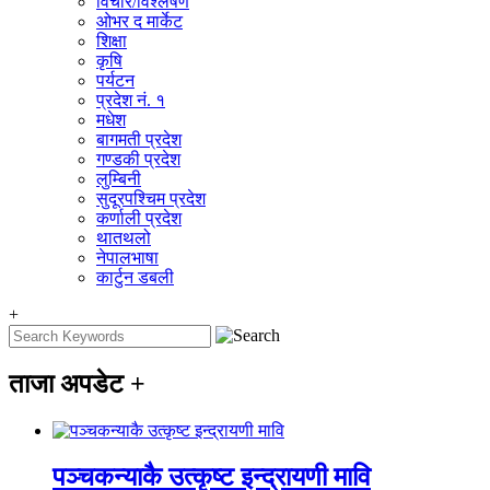
विचार/विश्‍लेषण
ओभर द मार्केट
शिक्षा
कृषि
पर्यटन
प्रदेश नं. १
मधेश
बागमती प्रदेश
गण्डकी प्रदेश
लुम्बिनी
सुदूरपश्चिम प्रदेश
कर्णाली प्रदेश
थातथलो
नेपालभाषा
कार्टुन डबली
+
ताजा अपडेट
+
पञ्चकन्याकै उत्कृष्ट इन्द्रायणी मावि