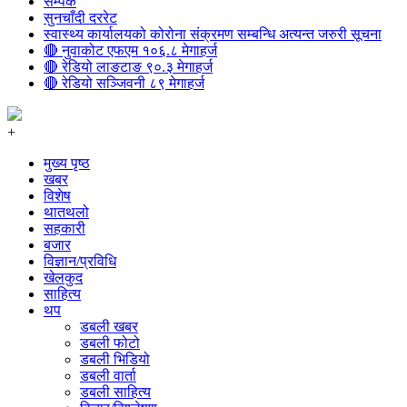
सम्पर्क
सुनचाँदी दररेट
स्वास्थ्य कार्यालयको कोरोना संक्रमण सम्बन्धि अत्यन्त जरुरी सूचना
🔴 नुवाकोट एफएम १०६.८ मेगाहर्ज
🔴 रेडियो लाङटाङ ९०.३ मेगाहर्ज
🔴 रेडियो सञ्जिवनी ८९ मेगाहर्ज
+
मुख्य पृष्ठ
खबर
विशेष
थातथलो
सहकारी
बजार
विज्ञान/प्रविधि
खेलकुद
साहित्य
थप
डबली खबर
डबली फोटो
डबली भिडियो
डबली वार्ता
डबली साहित्य