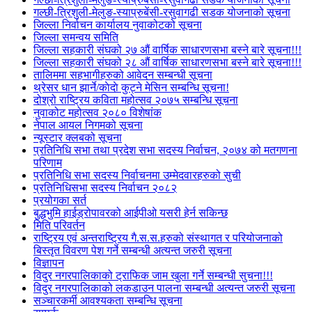
गल्छी-त्रिशुली-मेलुङ-स्याप्रुबेंसी-रसुवागढी सडक योजनाको सूचना
जिल्ला निर्वाचन कार्यालय नुवाकोटको सूचना
जिल्ला समन्वय समिति
जिल्ला सहकारी संघको २७ औं वार्षिक साधारणसभा बस्ने बारे सूचना!!!
जिल्ला सहकारी संघको २८ औं वार्षिक साधारणसभा बस्ने बारे सूचना!!!
तालिममा सहभागीहरुको आवेदन सम्बन्धी सूचना
थ्रेसर धान झार्ने/काेदाे कुट्ने मेसिन सम्बन्धि सूचना!
दोश्रो राष्ट्रिय कविता महोत्सव २०७५ सम्बन्धि सूचना
नुवाकोट महोत्सव २०८० विशेषांक
नेपाल आयल निगमको सूचना
न्यूस्टार क्लबको सूचना
प्रतिनिधि सभा तथा प्रदेश सभा सदस्य निर्वाचन, २०७४ को मतगणना
परिणाम
प्रतिनिधि सभा सदस्य निर्वाचनमा उम्मेदवारहरुको सुची
प्रतिनिधिसभा सदस्य निर्वाचन २०८२
प्रयोगका सर्त
बुद्धभुमि हाईड्रोपावरको आईपीओ यसरी हेर्न सकिन्छ
मिति परिवर्तन
राष्ट्रिय एवं अन्तराष्ट्रिय गै.स.स.हरुको संस्थागत र परियोजनाको
बिस्तृत विवरण पेश गर्ने सम्बन्धी अत्यन्त जरुरी सूचना
विज्ञापन
विदुर नगरपालिकाको ट्राफिक जाम खुला गर्ने सम्बन्धी सुचना!!!
विदुर नगरपालिकाको लकडाउन पालना सम्बन्धी अत्यन्त जरुरी सूचना
सञ्चारकर्मी आवश्यकता सम्बन्धि सूचना