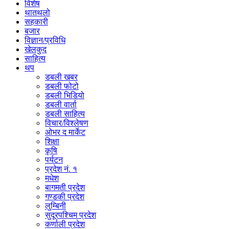
विशेष
थातथलो
सहकारी
बजार
विज्ञान/प्रविधि
खेलकुद
साहित्य
थप
डबली खबर
डबली फोटो
डबली भिडियो
डबली वार्ता
डबली साहित्य
विचार/विश्‍लेषण
ओभर द मार्केट
शिक्षा
कृषि
पर्यटन
प्रदेश नं. १
मधेश
बागमती प्रदेश
गण्डकी प्रदेश
लुम्बिनी
सुदूरपश्चिम प्रदेश
कर्णाली प्रदेश