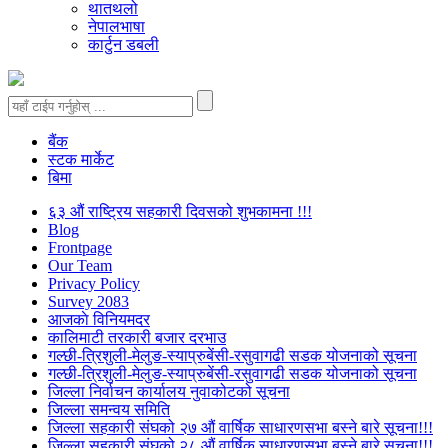
थातथलो
नेपालभाषा
कार्टुन डबली
बैंक
स्टक मार्केट
बिमा
६३ औं राष्ट्रिय सहकारी दिवसको शुभकामना !!!
Blog
Frontpage
Our Team
Privacy Policy
Survey 2083
आजकाे विनियमदर
कालिमाटी तरकारी बजार दरभाउ
गल्छी-त्रिशुली-मेलुङ-स्याप्रुबेंसी-रसुवागढी सडक योजनाको सूचना
गल्छी-त्रिशुली-मेलुङ-स्याप्रुबेंसी-रसुवागढी सडक योजनाको सूचना
जिल्ला निर्वाचन कार्यालय नुवाकोटको सूचना
जिल्ला समन्वय समिति
जिल्ला सहकारी संघको २७ औं वार्षिक साधारणसभा बस्ने बारे सूचना!!!
जिल्ला सहकारी संघको २८ औं वार्षिक साधारणसभा बस्ने बारे सूचना!!!