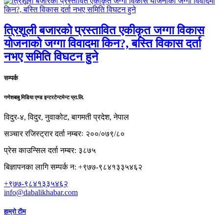
त्रिशूली बजारको प्रस्तावित एकीकृत जग्गा विकास
योजनाको जग्गा विवादमा किन?, बस्ति विकास दर्ता
नभए समिति विघटन हुने
सम्पर्क
गणेशबाबु मिडिया एण्ड इन्टरटेन्टमेन्ट प्रा.लि.
विदुर-४, विदुर, नुवाकोट, बागमती प्रदेश, नेपाल
सञ्चार रजिस्ट्रार दर्ता नम्बरः २००/०७९/८०
प्रेस काउन्सिल दर्ता नम्बर: ३८७५
बिज्ञापनका लागि सम्पर्क न: +९७७-९८४१३३५४६२
+९७७-९८४१३३५४६२
info@dabalikhabar.com
हाम्रो टीम