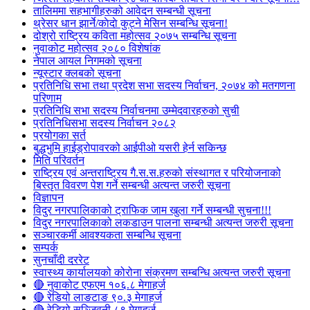
तालिममा सहभागीहरुको आवेदन सम्बन्धी सूचना
थ्रेसर धान झार्ने/काेदाे कुट्ने मेसिन सम्बन्धि सूचना!
दोश्रो राष्ट्रिय कविता महोत्सव २०७५ सम्बन्धि सूचना
नुवाकोट महोत्सव २०८० विशेषांक
नेपाल आयल निगमको सूचना
न्यूस्टार क्लबको सूचना
प्रतिनिधि सभा तथा प्रदेश सभा सदस्य निर्वाचन, २०७४ को मतगणना
परिणाम
प्रतिनिधि सभा सदस्य निर्वाचनमा उम्मेदवारहरुको सुची
प्रतिनिधिसभा सदस्य निर्वाचन २०८२
प्रयोगका सर्त
बुद्धभुमि हाईड्रोपावरको आईपीओ यसरी हेर्न सकिन्छ
मिति परिवर्तन
राष्ट्रिय एवं अन्तराष्ट्रिय गै.स.स.हरुको संस्थागत र परियोजनाको
बिस्तृत विवरण पेश गर्ने सम्बन्धी अत्यन्त जरुरी सूचना
विज्ञापन
विदुर नगरपालिकाको ट्राफिक जाम खुला गर्ने सम्बन्धी सुचना!!!
विदुर नगरपालिकाको लकडाउन पालना सम्बन्धी अत्यन्त जरुरी सूचना
सञ्चारकर्मी आवश्यकता सम्बन्धि सूचना
सम्पर्क
सुनचाँदी दररेट
स्वास्थ्य कार्यालयको कोरोना संक्रमण सम्बन्धि अत्यन्त जरुरी सूचना
🔴 नुवाकोट एफएम १०६.८ मेगाहर्ज
🔴 रेडियो लाङटाङ ९०.३ मेगाहर्ज
🔴 रेडियो सञ्जिवनी ८९ मेगाहर्ज