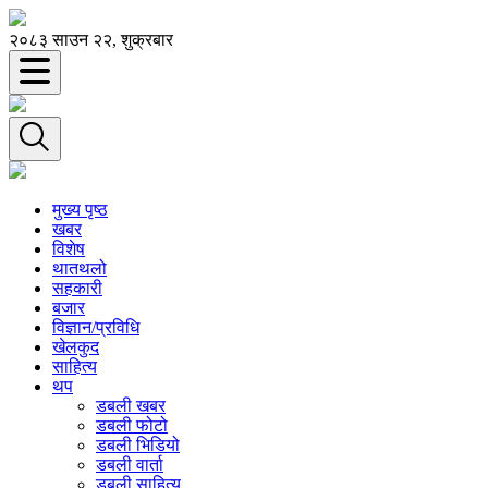
२०८३ साउन २२, शुक्रबार
मुख्य पृष्ठ
खबर
विशेष
थातथलो
सहकारी
बजार
विज्ञान/प्रविधि
खेलकुद
साहित्य
थप
डबली खबर
डबली फोटो
डबली भिडियो
डबली वार्ता
डबली साहित्य