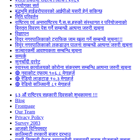
प्रयोगका सर्त
बुद्धभुमि हाईड्रोपावरको आईपीओ यसरी हेर्न सकिन्छ
मिति परिवर्तन
राष्ट्रिय एवं अन्तराष्ट्रिय गै.स.स.हरुको संस्थागत र परियोजनाको
बिस्तृत विवरण पेश गर्ने सम्बन्धी अत्यन्त जरुरी सूचना
विज्ञापन
विदुर नगरपालिकाको ट्राफिक जाम खुला गर्ने सम्बन्धी सुचना!!!
विदुर नगरपालिकाको लकडाउन पालना सम्बन्धी अत्यन्त जरुरी सूचना
सञ्चारकर्मी आवश्यकता सम्बन्धि सूचना
सम्पर्क
सुनचाँदी दररेट
स्वास्थ्य कार्यालयको कोरोना संक्रमण सम्बन्धि अत्यन्त जरुरी सूचना
🔴 नुवाकोट एफएम १०६.८ मेगाहर्ज
🔴 रेडियो लाङटाङ ९०.३ मेगाहर्ज
🔴 रेडियो सञ्जिवनी ८९ मेगाहर्ज
६३ औं राष्ट्रिय सहकारी दिवसको शुभकामना !!!
Blog
Frontpage
Our Team
Privacy Policy
Survey 2083
आजकाे विनियमदर
कालिमाटी तरकारी बजार दरभाउ
गल्छी-त्रिशुली-मेलुङ-स्याप्रुबेंसी-रसुवागढी सडक योजनाको सूचना