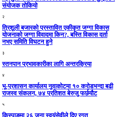
संयोजक तोकियो
२
त्रिशूली बजारको प्रस्तावित एकीकृत जग्गा विकास
योजनाको जग्गा विवादमा किन?, बस्ति विकास दर्ता
नभए समिति विघटन हुने
३
स्तनपान प्रभावकारीका लागि अन्तरक्रिया
४
भू-प्रशासन कार्यालय नुवाकोटमा १० करोडभन्दा बढी
राजस्व संकलन, ७४ प्रतिशत बेरुजु फर्छयौट
५
किस्पाङमा २६ जना स्वयंसेवीले दिए रगत