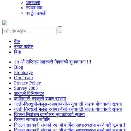
थातथलो
नेपालभाषा
कार्टुन डबली
बैंक
स्टक मार्केट
बिमा
६३ औं राष्ट्रिय सहकारी दिवसको शुभकामना !!!
Blog
Frontpage
Our Team
Privacy Policy
Survey 2083
आजकाे विनियमदर
कालिमाटी तरकारी बजार दरभाउ
गल्छी-त्रिशुली-मेलुङ-स्याप्रुबेंसी-रसुवागढी सडक योजनाको सूचना
गल्छी-त्रिशुली-मेलुङ-स्याप्रुबेंसी-रसुवागढी सडक योजनाको सूचना
जिल्ला निर्वाचन कार्यालय नुवाकोटको सूचना
जिल्ला समन्वय समिति
जिल्ला सहकारी संघको २७ औं वार्षिक साधारणसभा बस्ने बारे सूचना!!!
जिल्ला सहकारी संघको २८ औं वार्षिक साधारणसभा बस्ने बारे सूचना!!!