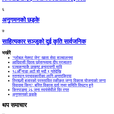
६
अनुगमनको छड्के
७
साहित्यकार सञ्जुको दुई कृति सार्वजनिक
भर्खरै
‘ग्लोबल नेक्स्ट जेन’ खाता सेवा सञ्चालनमा
आदिवासी दिवस पूर्वसन्ध्यामा दीप प्रज्वलन
पञ्चकन्याकै उत्कृष्ट इन्द्रायणी मावि
१८औँ नाडा अटो शो भदौ ९ गतेदेखि
स्तनपान प्रभावकारीका लागि अन्तरक्रिया
त्रिशूली बजारको प्रस्तावित एकीकृत जग्गा विकास योजनाको जग्गा
विवादमा किन?, बस्ति विकास दर्ता नभए समिति विघटन हुने
किस्पाङमा २६ जना स्वयंसेवीले दिए रगत
अनुगमनको छड्के
थप समाचार