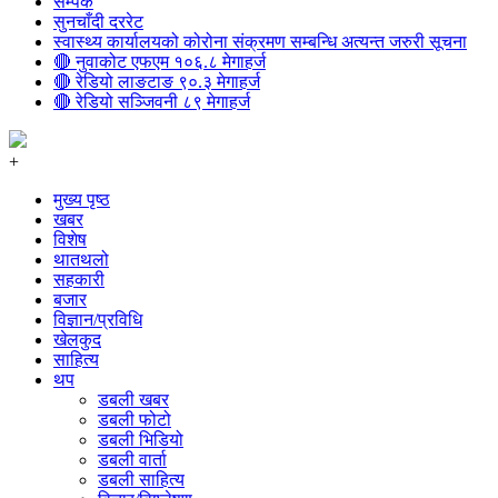
सम्पर्क
सुनचाँदी दररेट
स्वास्थ्य कार्यालयको कोरोना संक्रमण सम्बन्धि अत्यन्त जरुरी सूचना
🔴 नुवाकोट एफएम १०६.८ मेगाहर्ज
🔴 रेडियो लाङटाङ ९०.३ मेगाहर्ज
🔴 रेडियो सञ्जिवनी ८९ मेगाहर्ज
+
मुख्य पृष्ठ
खबर
विशेष
थातथलो
सहकारी
बजार
विज्ञान/प्रविधि
खेलकुद
साहित्य
थप
डबली खबर
डबली फोटो
डबली भिडियो
डबली वार्ता
डबली साहित्य