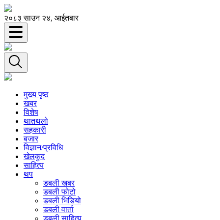
२०८३ साउन २४, आईतबार
मुख्य पृष्ठ
खबर
विशेष
थातथलो
सहकारी
बजार
विज्ञान/प्रविधि
खेलकुद
साहित्य
थप
डबली खबर
डबली फोटो
डबली भिडियो
डबली वार्ता
डबली साहित्य