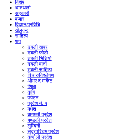
विशेष
थातथलो
सहकारी
बजार
विज्ञान/प्रविधि
खेलकुद
साहित्य
थप
डबली खबर
डबली फोटो
डबली भिडियो
डबली वार्ता
डबली साहित्य
विचार/विश्‍लेषण
ओभर द मार्केट
शिक्षा
कृषि
पर्यटन
प्रदेश नं. १
मधेश
बागमती प्रदेश
गण्डकी प्रदेश
लुम्बिनी
सुदूरपश्चिम प्रदेश
कर्णाली प्रदेश