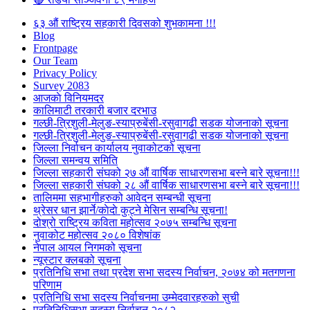
६३ औं राष्ट्रिय सहकारी दिवसको शुभकामना !!!
Blog
Frontpage
Our Team
Privacy Policy
Survey 2083
आजकाे विनियमदर
कालिमाटी तरकारी बजार दरभाउ
गल्छी-त्रिशुली-मेलुङ-स्याप्रुबेंसी-रसुवागढी सडक योजनाको सूचना
गल्छी-त्रिशुली-मेलुङ-स्याप्रुबेंसी-रसुवागढी सडक योजनाको सूचना
जिल्ला निर्वाचन कार्यालय नुवाकोटको सूचना
जिल्ला समन्वय समिति
जिल्ला सहकारी संघको २७ औं वार्षिक साधारणसभा बस्ने बारे सूचना!!!
जिल्ला सहकारी संघको २८ औं वार्षिक साधारणसभा बस्ने बारे सूचना!!!
तालिममा सहभागीहरुको आवेदन सम्बन्धी सूचना
थ्रेसर धान झार्ने/काेदाे कुट्ने मेसिन सम्बन्धि सूचना!
दोश्रो राष्ट्रिय कविता महोत्सव २०७५ सम्बन्धि सूचना
नुवाकोट महोत्सव २०८० विशेषांक
नेपाल आयल निगमको सूचना
न्यूस्टार क्लबको सूचना
प्रतिनिधि सभा तथा प्रदेश सभा सदस्य निर्वाचन, २०७४ को मतगणना
परिणाम
प्रतिनिधि सभा सदस्य निर्वाचनमा उम्मेदवारहरुको सुची
प्रतिनिधिसभा सदस्य निर्वाचन २०८२