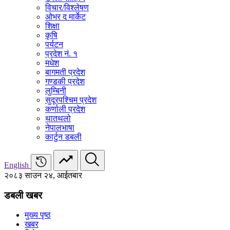
विचार/विश्‍लेषण
ओभर द मार्केट
शिक्षा
कृषि
पर्यटन
प्रदेश नं. १
मधेश
बागमती प्रदेश
गण्डकी प्रदेश
लुम्बिनी
सुदूरपश्चिम प्रदेश
कर्णाली प्रदेश
थातथलो
नेपालभाषा
कार्टुन डबली
English
२०८३ साउन २४, आईतबार
डबली खबर
मुख्य पृष्ठ
खबर