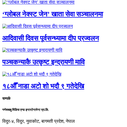
‘ग्लोबल नेक्स्ट जेन’ खाता सेवा सञ्चालनमा
आदिवासी दिवस पूर्वसन्ध्यामा दीप प्रज्वलन
पञ्चकन्याकै उत्कृष्ट इन्द्रायणी मावि
१८औँ नाडा अटो शो भदौ ९ गतेदेखि
सम्पर्क
गणेशबाबु मिडिया एण्ड इन्टरटेन्टमेन्ट प्रा.लि.
विदुर-४, विदुर, नुवाकोट, बागमती प्रदेश, नेपाल