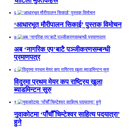
चोटिला मुक्तकहरू
६
‘आधारभूत मौरीपालन सिकाई’ पुस्तक विमोचन
७
अब ‘नागरिक एप’बाटै पञ्जीकरणसम्बन्धी
प्रमाणपत्र
८
विदुरमा प्रथम मेयर कप राष्ट्रिय खुला
ब्याडमिन्टन सुरु
९
नुवाकोटमा ‘पाँचौँ चिम्टेश्वर साहित्य पदयात्रा’
हुने