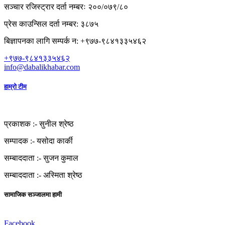
सञ्चार रजिस्ट्रार दर्ता नम्बरः २००/०७९/८०
प्रेस काउन्सिल दर्ता नम्बर: ३८७५
बिज्ञापनका लागि सम्पर्क न: +९७७-९८४१३३५४६२
+९७७-९८४१३३५४६२
info@dabalikhabar.com
हाम्रो टीम
प्रकाशक :-
सुनील श्रेष्ठ
सम्पादक :-
यसोदा कार्की
सम्बाददाता :-
सुजन कुमाल
सम्बाददाता :-
अस्मिता श्रेष्ठ
सामाजिक सञ्जालमा हामी
Facebook