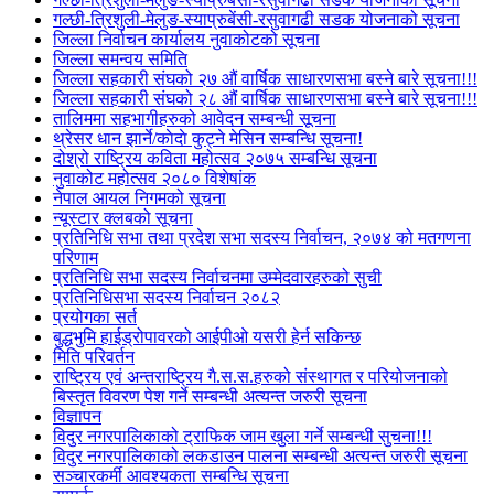
गल्छी-त्रिशुली-मेलुङ-स्याप्रुबेंसी-रसुवागढी सडक योजनाको सूचना
जिल्ला निर्वाचन कार्यालय नुवाकोटको सूचना
जिल्ला समन्वय समिति
जिल्ला सहकारी संघको २७ औं वार्षिक साधारणसभा बस्ने बारे सूचना!!!
जिल्ला सहकारी संघको २८ औं वार्षिक साधारणसभा बस्ने बारे सूचना!!!
तालिममा सहभागीहरुको आवेदन सम्बन्धी सूचना
थ्रेसर धान झार्ने/काेदाे कुट्ने मेसिन सम्बन्धि सूचना!
दोश्रो राष्ट्रिय कविता महोत्सव २०७५ सम्बन्धि सूचना
नुवाकोट महोत्सव २०८० विशेषांक
नेपाल आयल निगमको सूचना
न्यूस्टार क्लबको सूचना
प्रतिनिधि सभा तथा प्रदेश सभा सदस्य निर्वाचन, २०७४ को मतगणना
परिणाम
प्रतिनिधि सभा सदस्य निर्वाचनमा उम्मेदवारहरुको सुची
प्रतिनिधिसभा सदस्य निर्वाचन २०८२
प्रयोगका सर्त
बुद्धभुमि हाईड्रोपावरको आईपीओ यसरी हेर्न सकिन्छ
मिति परिवर्तन
राष्ट्रिय एवं अन्तराष्ट्रिय गै.स.स.हरुको संस्थागत र परियोजनाको
बिस्तृत विवरण पेश गर्ने सम्बन्धी अत्यन्त जरुरी सूचना
विज्ञापन
विदुर नगरपालिकाको ट्राफिक जाम खुला गर्ने सम्बन्धी सुचना!!!
विदुर नगरपालिकाको लकडाउन पालना सम्बन्धी अत्यन्त जरुरी सूचना
सञ्चारकर्मी आवश्यकता सम्बन्धि सूचना