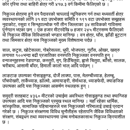
कोर एरिया तथा बाहिरी क्षेत्र गरी ४१७.३ वर्ग किमीमा फैलिएको छ ।
निकुञ्ज क्षेत्रमा हुने वन पैदावरको चापलाई न्यूनिकरण गर्न तथा मध्यवर्ती क्षेत्र
व्यवस्थापनको लागि २१ वटा उपभोक्ता समिति र १९१ वटा उपभोक्ता समूहहरू
नुवाकोट, रसुवा र सिन्धुपाल्चोक गरी तीन जिल्लाका ३४ साविकको गाविसमा
पुर्नगठन भएका छन् । एक हजार मीटरदेखि ७ हजार २४५ मीटरसम्म फैलिएको
यो निकुञ्ज जैविक विविधताको भण्डार मानिन्छ । वन क्षेत्र, घाँस, झाँडी बुट्टान
तथा सिमसार क्षेत्र यस निकुञ्जको मुख्य विशेषतामा पर्दछ ।
साल, कटुस, खोटेसल्ला, गोब्रेसल्ला, धुपी, भोजपत्र, गुराँस, ओखर, खस्रु
लगायत १००भन्दा बढी प्रजातिका वनस्पति निकुञ्जका वनस्पति हुन् ।
वन्यजन्तुहरुमा रेडपाण्डा, कस्तुरी, मृग, हिउँचितुवा, ह्वासे चितुवा, ब्वाँसो, सालक,
चरीबाघ, आसामी बाँदर, हिमाली कालो भाल् आदि पर्दछन् ।
लाङटाङ उपत्यका गोसाइकुण्ड, दोर्जे लाक्पा, पास, मेलम्चीध्याङ, हेलम्बु,
पाँचपोखरी, तार्केध्याङ, ह्योल्मो, आमायाङ्री, सेर्माथाङ, ध्याङफेदी, क्याङजिङ
उपत्यका आदि यस निकुञ्जका आकर्षण स्थलहरू हुन् ।
समुद्री सतहबाट ४३६० मीटरको उचाईमा अवस्थित गोसाइकुण्ड तथा क्यान्जिङ
उपत्यका आदि यस निकुञ्जको प्रमुख स्थल मानिन्छ । यहाँ रहेका धार्मिक,
सांस्कृतिक, सामाजिक पहिचानहरुले यस निकुञ्जको गरिमालाई उचाई प्रदान
गरेको छ । निकुञ्ज संरक्षणमा विविध चुनौतीहरू रहेतापनि जैविक विविधताको
संरक्षण, संबद्र्धन तथा व्यवस्थापनमा उच्च मनोबलकासाथ निकुञ्ज क्रियाशील
छ ।