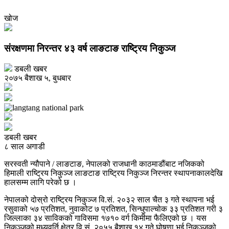
खोज
संरक्षणमा निरन्तर ४३ वर्ष लाङटाङ राष्ट्रिय निकुञ्ज
डबली खबर
२०७५ बैशाख ५, बुधबार
डबली खबर
८ साल अगाडी
सरस्वती न्यौपाने / लाङटाङ, नेपालको राजधानी काठमाडौंबाट नजिकको
हिमाली राष्ट्रिय निकुञ्ज लाङटाङ राष्ट्रिय निकुञ्ज निरन्तर स्थापनाकालदेखि
हालसम्म लागि परेको छ ।
नेपालको दोस्रो राष्ट्रिय निकुञ्ज वि.सं. २०३२ साल चैत ३ गते स्थापना भई
रसुवाको ५७ प्रतिशत, नुवाकोट ७ प्रतिशत, सिन्धुपाल्चोक ३३ प्रतिशत गरी ३
जिल्लाका ३४ साविकको गाविसमा १७१० वर्ग किमीमा फैलिएको छ । यस
निकुञ्जको मध्यवर्ति क्षेत्र वि.सं. २०५५ बैशाख १४ गते घोषणा भई निकुञ्जको