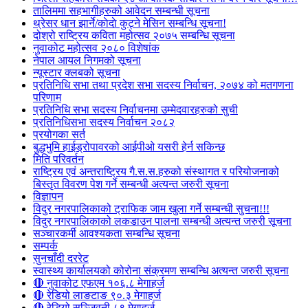
तालिममा सहभागीहरुको आवेदन सम्बन्धी सूचना
थ्रेसर धान झार्ने/काेदाे कुट्ने मेसिन सम्बन्धि सूचना!
दोश्रो राष्ट्रिय कविता महोत्सव २०७५ सम्बन्धि सूचना
नुवाकोट महोत्सव २०८० विशेषांक
नेपाल आयल निगमको सूचना
न्यूस्टार क्लबको सूचना
प्रतिनिधि सभा तथा प्रदेश सभा सदस्य निर्वाचन, २०७४ को मतगणना
परिणाम
प्रतिनिधि सभा सदस्य निर्वाचनमा उम्मेदवारहरुको सुची
प्रतिनिधिसभा सदस्य निर्वाचन २०८२
प्रयोगका सर्त
बुद्धभुमि हाईड्रोपावरको आईपीओ यसरी हेर्न सकिन्छ
मिति परिवर्तन
राष्ट्रिय एवं अन्तराष्ट्रिय गै.स.स.हरुको संस्थागत र परियोजनाको
बिस्तृत विवरण पेश गर्ने सम्बन्धी अत्यन्त जरुरी सूचना
विज्ञापन
विदुर नगरपालिकाको ट्राफिक जाम खुला गर्ने सम्बन्धी सुचना!!!
विदुर नगरपालिकाको लकडाउन पालना सम्बन्धी अत्यन्त जरुरी सूचना
सञ्चारकर्मी आवश्यकता सम्बन्धि सूचना
सम्पर्क
सुनचाँदी दररेट
स्वास्थ्य कार्यालयको कोरोना संक्रमण सम्बन्धि अत्यन्त जरुरी सूचना
🔴 नुवाकोट एफएम १०६.८ मेगाहर्ज
🔴 रेडियो लाङटाङ ९०.३ मेगाहर्ज
🔴 रेडियो सञ्जिवनी ८९ मेगाहर्ज