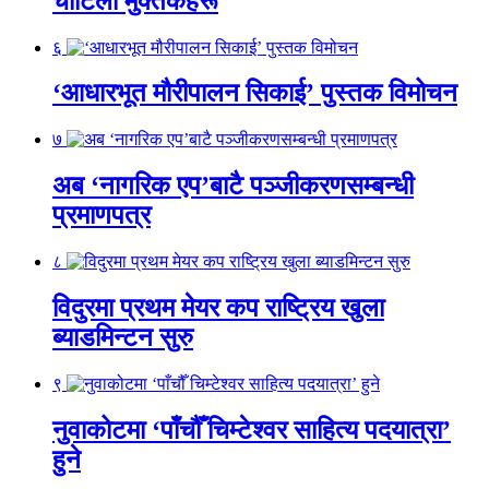
चोटिला मुक्तकहरू
६
‘आधारभूत मौरीपालन सिकाई’ पुस्तक विमोचन
७
अब ‘नागरिक एप’बाटै पञ्जीकरणसम्बन्धी
प्रमाणपत्र
८
विदुरमा प्रथम मेयर कप राष्ट्रिय खुला
ब्याडमिन्टन सुरु
९
नुवाकोटमा ‘पाँचौँ चिम्टेश्वर साहित्य पदयात्रा’
हुने