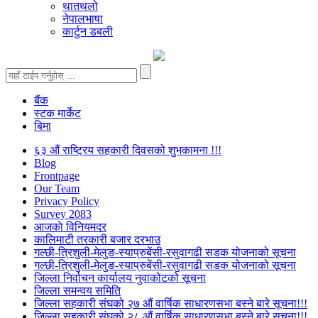
थातथलो
नेपालभाषा
कार्टुन डबली
बैंक
स्टक मार्केट
बिमा
६३ औं राष्ट्रिय सहकारी दिवसको शुभकामना !!!
Blog
Frontpage
Our Team
Privacy Policy
Survey 2083
आजकाे विनियमदर
कालिमाटी तरकारी बजार दरभाउ
गल्छी-त्रिशुली-मेलुङ-स्याप्रुबेंसी-रसुवागढी सडक योजनाको सूचना
गल्छी-त्रिशुली-मेलुङ-स्याप्रुबेंसी-रसुवागढी सडक योजनाको सूचना
जिल्ला निर्वाचन कार्यालय नुवाकोटको सूचना
जिल्ला समन्वय समिति
जिल्ला सहकारी संघको २७ औं वार्षिक साधारणसभा बस्ने बारे सूचना!!!
जिल्ला सहकारी संघको २८ औं वार्षिक साधारणसभा बस्ने बारे सूचना!!!