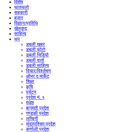
विशेष
थातथलो
सहकारी
बजार
विज्ञान/प्रविधि
खेलकुद
साहित्य
थप
डबली खबर
डबली फोटो
डबली भिडियो
डबली वार्ता
डबली साहित्य
विचार/विश्‍लेषण
ओभर द मार्केट
शिक्षा
कृषि
पर्यटन
प्रदेश नं. १
मधेश
बागमती प्रदेश
गण्डकी प्रदेश
लुम्बिनी
सुदूरपश्चिम प्रदेश
कर्णाली प्रदेश