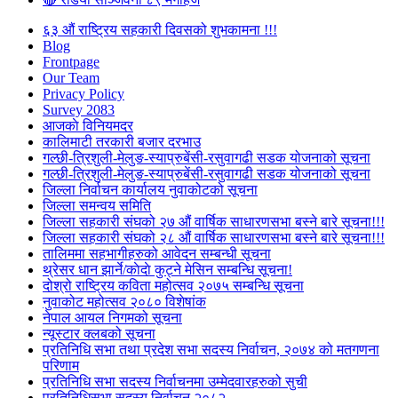
६३ औं राष्ट्रिय सहकारी दिवसको शुभकामना !!!
Blog
Frontpage
Our Team
Privacy Policy
Survey 2083
आजकाे विनियमदर
कालिमाटी तरकारी बजार दरभाउ
गल्छी-त्रिशुली-मेलुङ-स्याप्रुबेंसी-रसुवागढी सडक योजनाको सूचना
गल्छी-त्रिशुली-मेलुङ-स्याप्रुबेंसी-रसुवागढी सडक योजनाको सूचना
जिल्ला निर्वाचन कार्यालय नुवाकोटको सूचना
जिल्ला समन्वय समिति
जिल्ला सहकारी संघको २७ औं वार्षिक साधारणसभा बस्ने बारे सूचना!!!
जिल्ला सहकारी संघको २८ औं वार्षिक साधारणसभा बस्ने बारे सूचना!!!
तालिममा सहभागीहरुको आवेदन सम्बन्धी सूचना
थ्रेसर धान झार्ने/काेदाे कुट्ने मेसिन सम्बन्धि सूचना!
दोश्रो राष्ट्रिय कविता महोत्सव २०७५ सम्बन्धि सूचना
नुवाकोट महोत्सव २०८० विशेषांक
नेपाल आयल निगमको सूचना
न्यूस्टार क्लबको सूचना
प्रतिनिधि सभा तथा प्रदेश सभा सदस्य निर्वाचन, २०७४ को मतगणना
परिणाम
प्रतिनिधि सभा सदस्य निर्वाचनमा उम्मेदवारहरुको सुची
प्रतिनिधिसभा सदस्य निर्वाचन २०८२