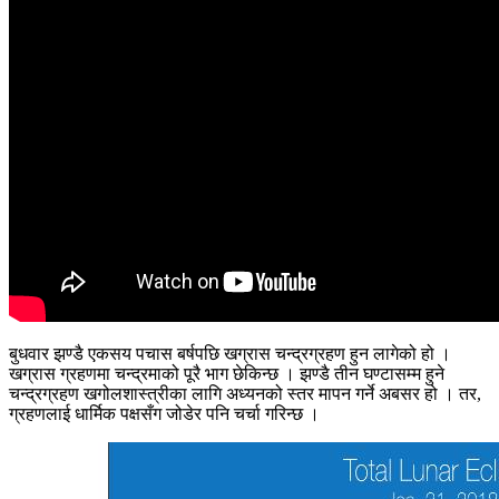
बुधवार झण्डै एकसय पचास बर्षपछि खग्रास चन्द्रग्रहण हुन लागेको हो ।
खग्रास ग्रहणमा चन्द्रमाको पूरै भाग छेकिन्छ । झण्डै तीन घण्टासम्म हुने
चन्द्रग्रहण खगोलशास्त्रीका लागि अध्यनको स्तर मापन गर्ने अबसर हो । तर,
ग्रहणलाई धार्मिक पक्षसँग जोडेर पनि चर्चा गरिन्छ ।