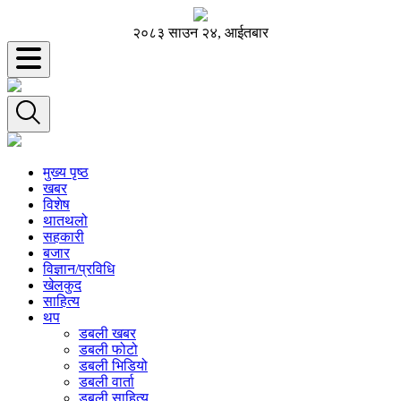
२०८३ साउन २४, आईतबार
मुख्य पृष्ठ
खबर
विशेष
थातथलो
सहकारी
बजार
विज्ञान/प्रविधि
खेलकुद
साहित्य
थप
डबली खबर
डबली फोटो
डबली भिडियो
डबली वार्ता
डबली साहित्य