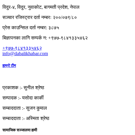
विदुर-४, विदुर, नुवाकोट, बागमती प्रदेश, नेपाल
सञ्चार रजिस्ट्रार दर्ता नम्बरः २००/०७९/८०
प्रेस काउन्सिल दर्ता नम्बर: ३८७५
बिज्ञापनका लागि सम्पर्क न: +९७७-९८४१३३५४६२
+९७७-९८४१३३५४६२
info@dabalikhabar.com
हाम्रो टीम
प्रकाशक :-
सुनील श्रेष्ठ
सम्पादक :-
यसोदा कार्की
सम्बाददाता :-
सुजन कुमाल
सम्बाददाता :-
अस्मिता श्रेष्ठ
सामाजिक सञ्जालमा हामी