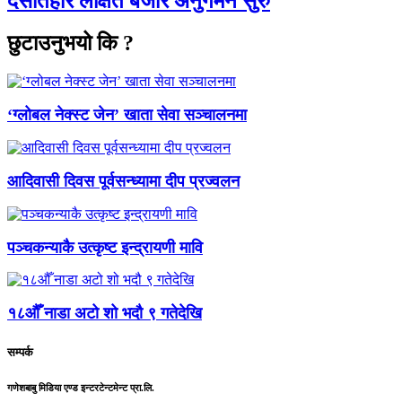
दसैँतिहार लक्षित बजार अनुगमन सुरु
छुटाउनुभयो कि ?
‘ग्लोबल नेक्स्ट जेन’ खाता सेवा सञ्चालनमा
आदिवासी दिवस पूर्वसन्ध्यामा दीप प्रज्वलन
पञ्चकन्याकै उत्कृष्ट इन्द्रायणी मावि
१८औँ नाडा अटो शो भदौ ९ गतेदेखि
सम्पर्क
गणेशबाबु मिडिया एण्ड इन्टरटेन्टमेन्ट प्रा.लि.