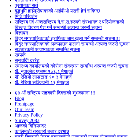
प्रयोगका सर्त
बुद्धभुमि हाईड्रोपावरको आईपीओ यसरी हेर्न सकिन्छ
मिति परिवर्तन
राष्ट्रिय एवं अन्तराष्ट्रिय गै.स.स.हरुको संस्थागत र परियोजनाको
बिस्तृत विवरण पेश गर्ने सम्बन्धी अत्यन्त जरुरी सूचना
विज्ञापन
विदुर नगरपालिकाको ट्राफिक जाम खुला गर्ने सम्बन्धी सुचना!!!
विदुर नगरपालिकाको लकडाउन पालना सम्बन्धी अत्यन्त जरुरी सूचना
सञ्चारकर्मी आवश्यकता सम्बन्धि सूचना
सम्पर्क
सुनचाँदी दररेट
स्वास्थ्य कार्यालयको कोरोना संक्रमण सम्बन्धि अत्यन्त जरुरी सूचना
🔴 नुवाकोट एफएम १०६.८ मेगाहर्ज
🔴 रेडियो लाङटाङ ९०.३ मेगाहर्ज
🔴 रेडियो सञ्जिवनी ८९ मेगाहर्ज
६३ औं राष्ट्रिय सहकारी दिवसको शुभकामना !!!
Blog
Frontpage
Our Team
Privacy Policy
Survey 2083
आजकाे विनियमदर
कालिमाटी तरकारी बजार दरभाउ
गल्छी-त्रिशुली-मेलुङ-स्याप्रुबेंसी-रसुवागढी सडक योजनाको सूचना