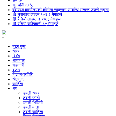
सम्पर्क
सुनचाँदी दररेट
स्वास्थ्य कार्यालयको कोरोना संक्रमण सम्बन्धि अत्यन्त जरुरी सूचना
🔴 नुवाकोट एफएम १०६.८ मेगाहर्ज
🔴 रेडियो लाङटाङ ९०.३ मेगाहर्ज
🔴 रेडियो सञ्जिवनी ८९ मेगाहर्ज
+
मुख्य पृष्ठ
खबर
विशेष
थातथलो
सहकारी
बजार
विज्ञान/प्रविधि
खेलकुद
साहित्य
थप
डबली खबर
डबली फोटो
डबली भिडियो
डबली वार्ता
डबली साहित्य