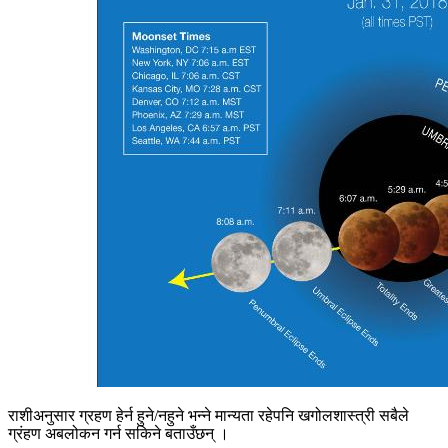
राशीअनुसार ग्रहण हेर्न हुने/नहुने भन्ने मान्यता रहेपनि खगोलशास्त्री सबैले
ग्रंहण अबलोकन गर्न सकिने बताउँछन् ।