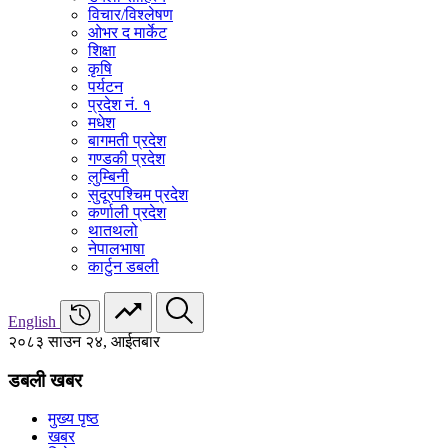
विचार/विश्‍लेषण
ओभर द मार्केट
शिक्षा
कृषि
पर्यटन
प्रदेश नं. १
मधेश
बागमती प्रदेश
गण्डकी प्रदेश
लुम्बिनी
सुदूरपश्चिम प्रदेश
कर्णाली प्रदेश
थातथलो
नेपालभाषा
कार्टुन डबली
English
२०८३ साउन २४, आईतबार
डबली खबर
मुख्य पृष्ठ
खबर