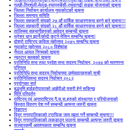
गल्छी-त्रिशुली-मेलुङ-स्याप्रुबेंसी-रसुवागढी सडक योजनाको सूचना
जिल्ला निर्वाचन कार्यालय नुवाकोटको सूचना
जिल्ला समन्वय समिति
जिल्ला सहकारी संघको २७ औं वार्षिक साधारणसभा बस्ने बारे सूचना!!!
जिल्ला सहकारी संघको २८ औं वार्षिक साधारणसभा बस्ने बारे सूचना!!!
तालिममा सहभागीहरुको आवेदन सम्बन्धी सूचना
थ्रेसर धान झार्ने/काेदाे कुट्ने मेसिन सम्बन्धि सूचना!
दोश्रो राष्ट्रिय कविता महोत्सव २०७५ सम्बन्धि सूचना
नुवाकोट महोत्सव २०८० विशेषांक
नेपाल आयल निगमको सूचना
न्यूस्टार क्लबको सूचना
प्रतिनिधि सभा तथा प्रदेश सभा सदस्य निर्वाचन, २०७४ को मतगणना
परिणाम
प्रतिनिधि सभा सदस्य निर्वाचनमा उम्मेदवारहरुको सुची
प्रतिनिधिसभा सदस्य निर्वाचन २०८२
प्रयोगका सर्त
बुद्धभुमि हाईड्रोपावरको आईपीओ यसरी हेर्न सकिन्छ
मिति परिवर्तन
राष्ट्रिय एवं अन्तराष्ट्रिय गै.स.स.हरुको संस्थागत र परियोजनाको
बिस्तृत विवरण पेश गर्ने सम्बन्धी अत्यन्त जरुरी सूचना
विज्ञापन
विदुर नगरपालिकाको ट्राफिक जाम खुला गर्ने सम्बन्धी सुचना!!!
विदुर नगरपालिकाको लकडाउन पालना सम्बन्धी अत्यन्त जरुरी सूचना
सञ्चारकर्मी आवश्यकता सम्बन्धि सूचना