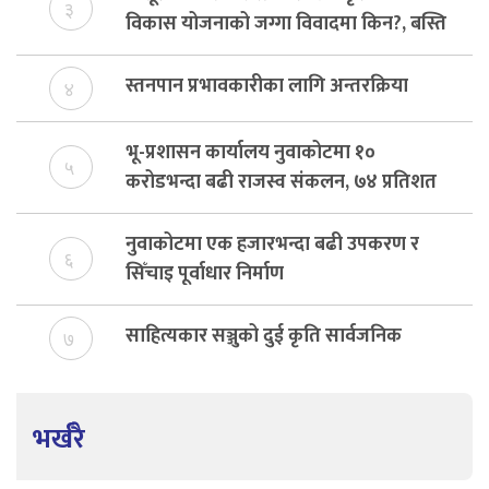
३
विकास योजनाको जग्गा विवादमा किन?, बस्ति
विकास दर्ता नभए समिति विघटन हुने
स्तनपान प्रभावकारीका लागि अन्तरक्रिया
४
भू-प्रशासन कार्यालय नुवाकोटमा १०
५
करोडभन्दा बढी राजस्व संकलन, ७४ प्रतिशत
बेरुजु फर्छयौट
नुवाकोटमा एक हजारभन्दा बढी उपकरण र
६
सिँचाइ पूर्वाधार निर्माण
साहित्यकार सञ्जुको दुई कृति सार्वजनिक
७
भर्खरै