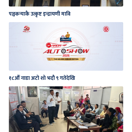
पञ्चकन्याकै उत्कृष्ट इन्द्रायणी मावि
१८औँ नाडा अटो शो भदौ ९ गतेदेखि