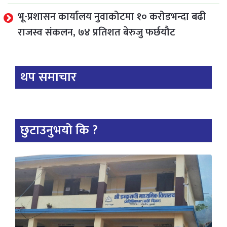
भू-प्रशासन कार्यालय नुवाकोटमा १० करोडभन्दा बढी
राजस्व संकलन, ७४ प्रतिशत बेरुजु फर्छयौट
थप समाचार
छुटाउनुभयो कि ?