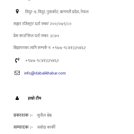
विदुर-४, विदुर, नुवाकोट, बागमती प्रदेश, नेपाल
सञ्चार रजिस्ट्रार दर्ता नम्बरः २००/०७९/८०
प्रेस काउन्सिल दर्ता नम्बर: ३८७५
बिज्ञापनका लागि सम्पर्क न: +९७७-९८४१३३५४६२
+९७७-९८४१३३५४६२
info@dabalikhabar.com
हाम्रो टीम
प्रकाशक :-
सुनील श्रेष्ठ
सम्पादक :-
यसोदा कार्की