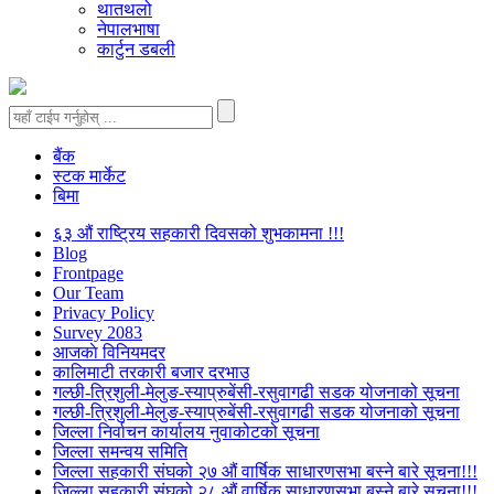
थातथलो
नेपालभाषा
कार्टुन डबली
बैंक
स्टक मार्केट
बिमा
६३ औं राष्ट्रिय सहकारी दिवसको शुभकामना !!!
Blog
Frontpage
Our Team
Privacy Policy
Survey 2083
आजकाे विनियमदर
कालिमाटी तरकारी बजार दरभाउ
गल्छी-त्रिशुली-मेलुङ-स्याप्रुबेंसी-रसुवागढी सडक योजनाको सूचना
गल्छी-त्रिशुली-मेलुङ-स्याप्रुबेंसी-रसुवागढी सडक योजनाको सूचना
जिल्ला निर्वाचन कार्यालय नुवाकोटको सूचना
जिल्ला समन्वय समिति
जिल्ला सहकारी संघको २७ औं वार्षिक साधारणसभा बस्ने बारे सूचना!!!
जिल्ला सहकारी संघको २८ औं वार्षिक साधारणसभा बस्ने बारे सूचना!!!