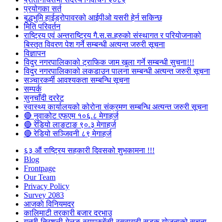
प्रयोगका सर्त
बुद्धभुमि हाईड्रोपावरको आईपीओ यसरी हेर्न सकिन्छ
मिति परिवर्तन
राष्ट्रिय एवं अन्तराष्ट्रिय गै.स.स.हरुको संस्थागत र परियोजनाको
बिस्तृत विवरण पेश गर्ने सम्बन्धी अत्यन्त जरुरी सूचना
विज्ञापन
विदुर नगरपालिकाको ट्राफिक जाम खुला गर्ने सम्बन्धी सुचना!!!
विदुर नगरपालिकाको लकडाउन पालना सम्बन्धी अत्यन्त जरुरी सूचना
सञ्चारकर्मी आवश्यकता सम्बन्धि सूचना
सम्पर्क
सुनचाँदी दररेट
स्वास्थ्य कार्यालयको कोरोना संक्रमण सम्बन्धि अत्यन्त जरुरी सूचना
🔴 नुवाकोट एफएम १०६.८ मेगाहर्ज
🔴 रेडियो लाङटाङ ९०.३ मेगाहर्ज
🔴 रेडियो सञ्जिवनी ८९ मेगाहर्ज
६३ औं राष्ट्रिय सहकारी दिवसको शुभकामना !!!
Blog
Frontpage
Our Team
Privacy Policy
Survey 2083
आजकाे विनियमदर
कालिमाटी तरकारी बजार दरभाउ
गल्छी-त्रिशुली-मेलुङ-स्याप्रुबेंसी-रसुवागढी सडक योजनाको सूचना