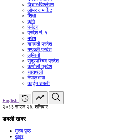
विचार/विश्‍लेषण
ओभर द मार्केट
शिक्षा
कृषि
पर्यटन
प्रदेश नं. १
मधेश
बागमती प्रदेश
गण्डकी प्रदेश
लुम्बिनी
सुदूरपश्चिम प्रदेश
कर्णाली प्रदेश
थातथलो
नेपालभाषा
कार्टुन डबली
English
२०८३ साउन २३, शनिबार
डबली खबर
मुख्य पृष्ठ
खबर