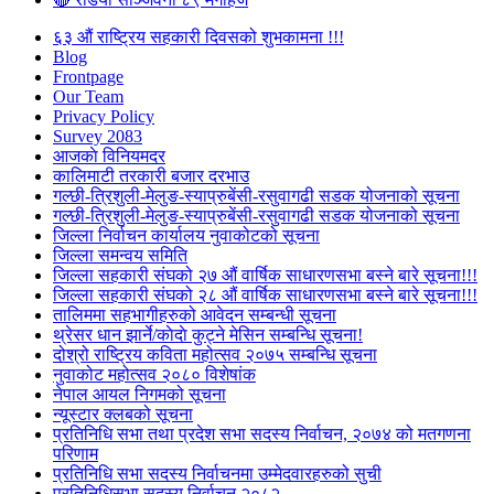
६३ औं राष्ट्रिय सहकारी दिवसको शुभकामना !!!
Blog
Frontpage
Our Team
Privacy Policy
Survey 2083
आजकाे विनियमदर
कालिमाटी तरकारी बजार दरभाउ
गल्छी-त्रिशुली-मेलुङ-स्याप्रुबेंसी-रसुवागढी सडक योजनाको सूचना
गल्छी-त्रिशुली-मेलुङ-स्याप्रुबेंसी-रसुवागढी सडक योजनाको सूचना
जिल्ला निर्वाचन कार्यालय नुवाकोटको सूचना
जिल्ला समन्वय समिति
जिल्ला सहकारी संघको २७ औं वार्षिक साधारणसभा बस्ने बारे सूचना!!!
जिल्ला सहकारी संघको २८ औं वार्षिक साधारणसभा बस्ने बारे सूचना!!!
तालिममा सहभागीहरुको आवेदन सम्बन्धी सूचना
थ्रेसर धान झार्ने/काेदाे कुट्ने मेसिन सम्बन्धि सूचना!
दोश्रो राष्ट्रिय कविता महोत्सव २०७५ सम्बन्धि सूचना
नुवाकोट महोत्सव २०८० विशेषांक
नेपाल आयल निगमको सूचना
न्यूस्टार क्लबको सूचना
प्रतिनिधि सभा तथा प्रदेश सभा सदस्य निर्वाचन, २०७४ को मतगणना
परिणाम
प्रतिनिधि सभा सदस्य निर्वाचनमा उम्मेदवारहरुको सुची
प्रतिनिधिसभा सदस्य निर्वाचन २०८२