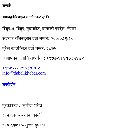
सम्पर्क
गणेशबाबु मिडिया एण्ड इन्टरटेन्टमेन्ट प्रा.लि.
विदुर-४, विदुर, नुवाकोट, बागमती प्रदेश, नेपाल
सञ्चार रजिस्ट्रार दर्ता नम्बरः २००/०७९/८०
प्रेस काउन्सिल दर्ता नम्बर: ३८७५
बिज्ञापनका लागि सम्पर्क न: +९७७-९८४१३३५४६२
+९७७-९८४१३३५४६२
info@dabalikhabar.com
हाम्रो टीम
प्रकाशक :-
सुनील श्रेष्ठ
सम्पादक :-
यसोदा कार्की
सम्बाददाता :-
सुजन कुमाल