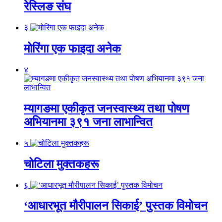
रेस्लिङ संघ
३
मोरिंगा एक फाइदा अनेक
४
म्यागङमा एकीकृत जनस्वास्थ्य तथा पोषण
अभियानमा ३९१ जना लाभान्वित
५
चोटिला मुक्तकहरू
६
‘आधारभूत मौरीपालन सिकाई’ पुस्तक विमोचन