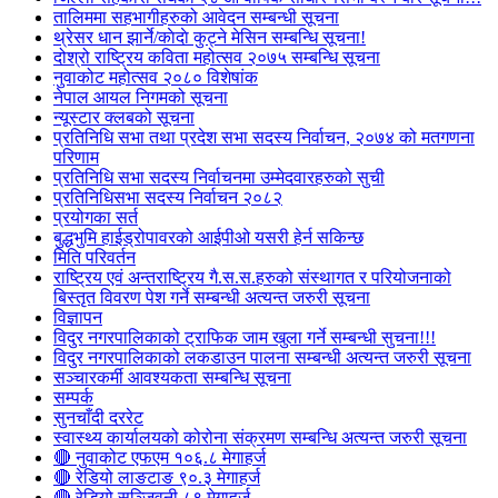
तालिममा सहभागीहरुको आवेदन सम्बन्धी सूचना
थ्रेसर धान झार्ने/काेदाे कुट्ने मेसिन सम्बन्धि सूचना!
दोश्रो राष्ट्रिय कविता महोत्सव २०७५ सम्बन्धि सूचना
नुवाकोट महोत्सव २०८० विशेषांक
नेपाल आयल निगमको सूचना
न्यूस्टार क्लबको सूचना
प्रतिनिधि सभा तथा प्रदेश सभा सदस्य निर्वाचन, २०७४ को मतगणना
परिणाम
प्रतिनिधि सभा सदस्य निर्वाचनमा उम्मेदवारहरुको सुची
प्रतिनिधिसभा सदस्य निर्वाचन २०८२
प्रयोगका सर्त
बुद्धभुमि हाईड्रोपावरको आईपीओ यसरी हेर्न सकिन्छ
मिति परिवर्तन
राष्ट्रिय एवं अन्तराष्ट्रिय गै.स.स.हरुको संस्थागत र परियोजनाको
बिस्तृत विवरण पेश गर्ने सम्बन्धी अत्यन्त जरुरी सूचना
विज्ञापन
विदुर नगरपालिकाको ट्राफिक जाम खुला गर्ने सम्बन्धी सुचना!!!
विदुर नगरपालिकाको लकडाउन पालना सम्बन्धी अत्यन्त जरुरी सूचना
सञ्चारकर्मी आवश्यकता सम्बन्धि सूचना
सम्पर्क
सुनचाँदी दररेट
स्वास्थ्य कार्यालयको कोरोना संक्रमण सम्बन्धि अत्यन्त जरुरी सूचना
🔴 नुवाकोट एफएम १०६.८ मेगाहर्ज
🔴 रेडियो लाङटाङ ९०.३ मेगाहर्ज
🔴 रेडियो सञ्जिवनी ८९ मेगाहर्ज