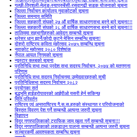
गल्छी-त्रिशुली-मेलुङ-स्याप्रुबेंसी-रसुवागढी सडक योजनाको सूचना
जिल्ला निर्वाचन कार्यालय नुवाकोटको सूचना
जिल्ला समन्वय समिति
जिल्ला सहकारी संघको २७ औं वार्षिक साधारणसभा बस्ने बारे सूचना!!!
जिल्ला सहकारी संघको २८ औं वार्षिक साधारणसभा बस्ने बारे सूचना!!!
तालिममा सहभागीहरुको आवेदन सम्बन्धी सूचना
थ्रेसर धान झार्ने/काेदाे कुट्ने मेसिन सम्बन्धि सूचना!
दोश्रो राष्ट्रिय कविता महोत्सव २०७५ सम्बन्धि सूचना
नुवाकोट महोत्सव २०८० विशेषांक
नेपाल आयल निगमको सूचना
न्यूस्टार क्लबको सूचना
प्रतिनिधि सभा तथा प्रदेश सभा सदस्य निर्वाचन, २०७४ को मतगणना
परिणाम
प्रतिनिधि सभा सदस्य निर्वाचनमा उम्मेदवारहरुको सुची
प्रतिनिधिसभा सदस्य निर्वाचन २०८२
प्रयोगका सर्त
बुद्धभुमि हाईड्रोपावरको आईपीओ यसरी हेर्न सकिन्छ
मिति परिवर्तन
राष्ट्रिय एवं अन्तराष्ट्रिय गै.स.स.हरुको संस्थागत र परियोजनाको
बिस्तृत विवरण पेश गर्ने सम्बन्धी अत्यन्त जरुरी सूचना
विज्ञापन
विदुर नगरपालिकाको ट्राफिक जाम खुला गर्ने सम्बन्धी सुचना!!!
विदुर नगरपालिकाको लकडाउन पालना सम्बन्धी अत्यन्त जरुरी सूचना
सञ्चारकर्मी आवश्यकता सम्बन्धि सूचना