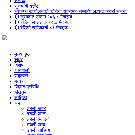
सम्पर्क
सुनचाँदी दररेट
स्वास्थ्य कार्यालयको कोरोना संक्रमण सम्बन्धि अत्यन्त जरुरी सूचना
🔴 नुवाकोट एफएम १०६.८ मेगाहर्ज
🔴 रेडियो लाङटाङ ९०.३ मेगाहर्ज
🔴 रेडियो सञ्जिवनी ८९ मेगाहर्ज
+
मुख्य पृष्ठ
खबर
विशेष
थातथलो
सहकारी
बजार
विज्ञान/प्रविधि
खेलकुद
साहित्य
थप
डबली खबर
डबली फोटो
डबली भिडियो
डबली वार्ता
डबली साहित्य