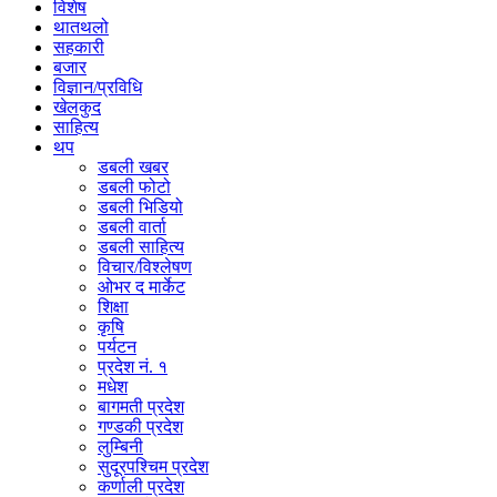
विशेष
थातथलो
सहकारी
बजार
विज्ञान/प्रविधि
खेलकुद
साहित्य
थप
डबली खबर
डबली फोटो
डबली भिडियो
डबली वार्ता
डबली साहित्य
विचार/विश्‍लेषण
ओभर द मार्केट
शिक्षा
कृषि
पर्यटन
प्रदेश नं. १
मधेश
बागमती प्रदेश
गण्डकी प्रदेश
लुम्बिनी
सुदूरपश्चिम प्रदेश
कर्णाली प्रदेश