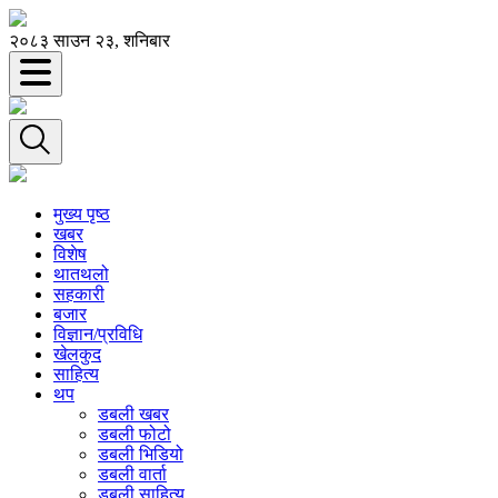
२०८३ साउन २३, शनिबार
मुख्य पृष्ठ
खबर
विशेष
थातथलो
सहकारी
बजार
विज्ञान/प्रविधि
खेलकुद
साहित्य
थप
डबली खबर
डबली फोटो
डबली भिडियो
डबली वार्ता
डबली साहित्य