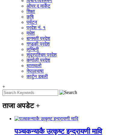
विचार/विश्‍लेषण
ओभर द मार्केट
शिक्षा
कृषि
पर्यटन
प्रदेश नं. १
मधेश
बागमती प्रदेश
गण्डकी प्रदेश
लुम्बिनी
सुदूरपश्चिम प्रदेश
कर्णाली प्रदेश
थातथलो
नेपालभाषा
कार्टुन डबली
+
ताजा अपडेट
+
पञ्चकन्याकै उत्कृष्ट इन्द्रायणी मावि