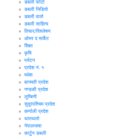
डबली फोटो
डबली भिडियो
डबली वार्ता
डबली साहित्य
विचार/विश्‍लेषण
ओभर द मार्केट
शिक्षा
कृषि
पर्यटन
प्रदेश नं. १
मधेश
बागमती प्रदेश
गण्डकी प्रदेश
लुम्बिनी
सुदूरपश्चिम प्रदेश
कर्णाली प्रदेश
थातथलो
नेपालभाषा
कार्टुन डबली