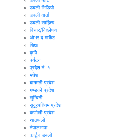
डबली फोटो
डबली भिडियो
डबली वार्ता
डबली साहित्य
विचार/विश्‍लेषण
ओभर द मार्केट
शिक्षा
कृषि
पर्यटन
प्रदेश नं. १
मधेश
बागमती प्रदेश
गण्डकी प्रदेश
लुम्बिनी
सुदूरपश्चिम प्रदेश
कर्णाली प्रदेश
थातथलो
नेपालभाषा
कार्टुन डबली