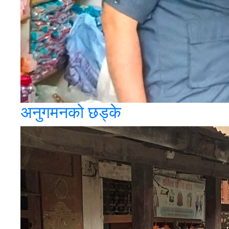
अनुगमनको छड्के