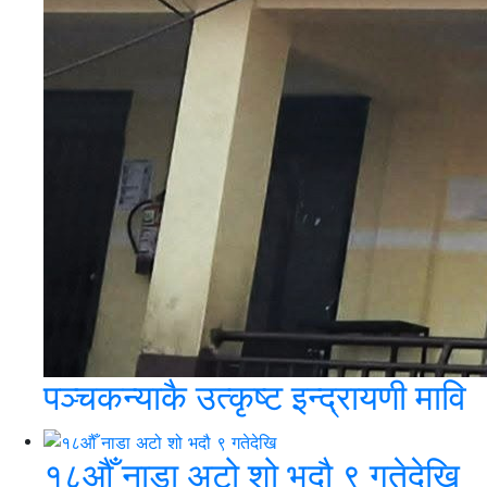
पञ्चकन्याकै उत्कृष्ट इन्द्रायणी मावि
१८औँ नाडा अटो शो भदौ ९ गतेदेखि