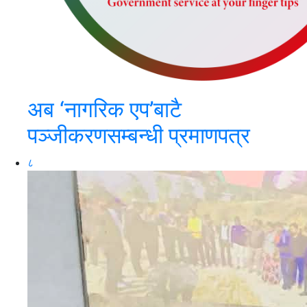
अब ‘नागरिक एप’बाटै
पञ्जीकरणसम्बन्धी प्रमाणपत्र
८