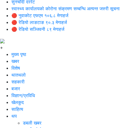
सुनचाँदी दररेट
स्वास्थ्य कार्यालयको कोरोना संक्रमण सम्बन्धि अत्यन्त जरुरी सूचना
🔴 नुवाकोट एफएम १०६.८ मेगाहर्ज
🔴 रेडियो लाङटाङ ९०.३ मेगाहर्ज
🔴 रेडियो सञ्जिवनी ८९ मेगाहर्ज
+
मुख्य पृष्ठ
खबर
विशेष
थातथलो
सहकारी
बजार
विज्ञान/प्रविधि
खेलकुद
साहित्य
थप
डबली खबर