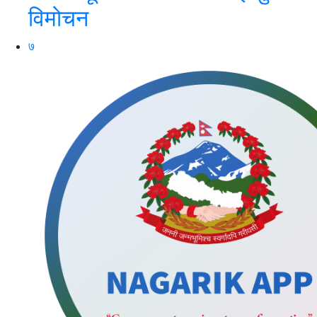
विमोचन
७