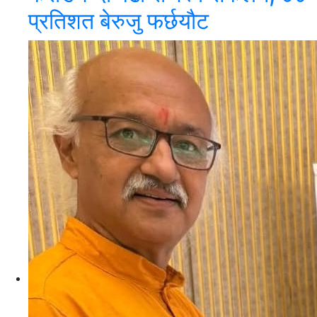
प्रतिशत बेरुजु फर्छयौट