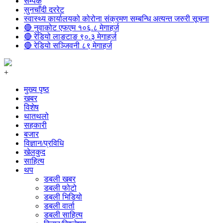
सम्पर्क
सुनचाँदी दररेट
स्वास्थ्य कार्यालयको कोरोना संक्रमण सम्बन्धि अत्यन्त जरुरी सूचना
🔴 नुवाकोट एफएम १०६.८ मेगाहर्ज
🔴 रेडियो लाङटाङ ९०.३ मेगाहर्ज
🔴 रेडियो सञ्जिवनी ८९ मेगाहर्ज
+
मुख्य पृष्ठ
खबर
विशेष
थातथलो
सहकारी
बजार
विज्ञान/प्रविधि
खेलकुद
साहित्य
थप
डबली खबर
डबली फोटो
डबली भिडियो
डबली वार्ता
डबली साहित्य