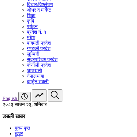
विचार/विश्‍लेषण
ओभर द मार्केट
शिक्षा
कृषि
पर्यटन
प्रदेश नं. १
मधेश
बागमती प्रदेश
गण्डकी प्रदेश
लुम्बिनी
सुदूरपश्चिम प्रदेश
कर्णाली प्रदेश
थातथलो
नेपालभाषा
कार्टुन डबली
English
२०८३ साउन २३, शनिबार
डबली खबर
मुख्य पृष्ठ
खबर