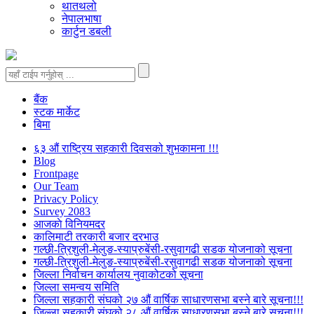
थातथलो
नेपालभाषा
कार्टुन डबली
बैंक
स्टक मार्केट
बिमा
६३ औं राष्ट्रिय सहकारी दिवसको शुभकामना !!!
Blog
Frontpage
Our Team
Privacy Policy
Survey 2083
आजकाे विनियमदर
कालिमाटी तरकारी बजार दरभाउ
गल्छी-त्रिशुली-मेलुङ-स्याप्रुबेंसी-रसुवागढी सडक योजनाको सूचना
गल्छी-त्रिशुली-मेलुङ-स्याप्रुबेंसी-रसुवागढी सडक योजनाको सूचना
जिल्ला निर्वाचन कार्यालय नुवाकोटको सूचना
जिल्ला समन्वय समिति
जिल्ला सहकारी संघको २७ औं वार्षिक साधारणसभा बस्ने बारे सूचना!!!
जिल्ला सहकारी संघको २८ औं वार्षिक साधारणसभा बस्ने बारे सूचना!!!