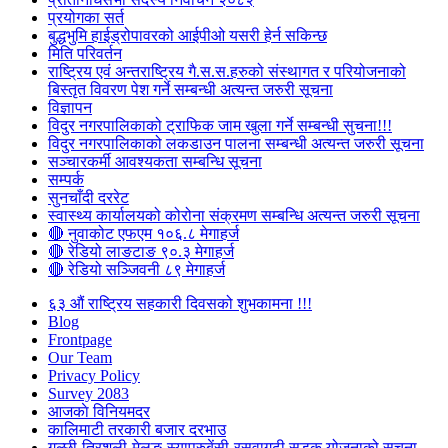
प्रयोगका सर्त
बुद्धभुमि हाईड्रोपावरको आईपीओ यसरी हेर्न सकिन्छ
मिति परिवर्तन
राष्ट्रिय एवं अन्तराष्ट्रिय गै.स.स.हरुको संस्थागत र परियोजनाको
बिस्तृत विवरण पेश गर्ने सम्बन्धी अत्यन्त जरुरी सूचना
विज्ञापन
विदुर नगरपालिकाको ट्राफिक जाम खुला गर्ने सम्बन्धी सुचना!!!
विदुर नगरपालिकाको लकडाउन पालना सम्बन्धी अत्यन्त जरुरी सूचना
सञ्चारकर्मी आवश्यकता सम्बन्धि सूचना
सम्पर्क
सुनचाँदी दररेट
स्वास्थ्य कार्यालयको कोरोना संक्रमण सम्बन्धि अत्यन्त जरुरी सूचना
🔴 नुवाकोट एफएम १०६.८ मेगाहर्ज
🔴 रेडियो लाङटाङ ९०.३ मेगाहर्ज
🔴 रेडियो सञ्जिवनी ८९ मेगाहर्ज
६३ औं राष्ट्रिय सहकारी दिवसको शुभकामना !!!
Blog
Frontpage
Our Team
Privacy Policy
Survey 2083
आजकाे विनियमदर
कालिमाटी तरकारी बजार दरभाउ
गल्छी-त्रिशुली-मेलुङ-स्याप्रुबेंसी-रसुवागढी सडक योजनाको सूचना