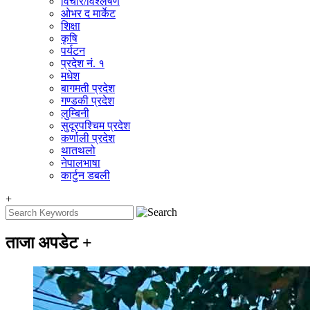
विचार/विश्‍लेषण
ओभर द मार्केट
शिक्षा
कृषि
पर्यटन
प्रदेश नं. १
मधेश
बागमती प्रदेश
गण्डकी प्रदेश
लुम्बिनी
सुदूरपश्चिम प्रदेश
कर्णाली प्रदेश
थातथलो
नेपालभाषा
कार्टुन डबली
+
ताजा अपडेट
+