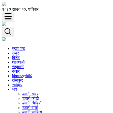
२०८३ साउन २३, शनिबार
मुख्य पृष्ठ
खबर
विशेष
थातथलो
सहकारी
बजार
विज्ञान/प्रविधि
खेलकुद
साहित्य
थप
डबली खबर
डबली फोटो
डबली भिडियो
डबली वार्ता
डबली साहित्य