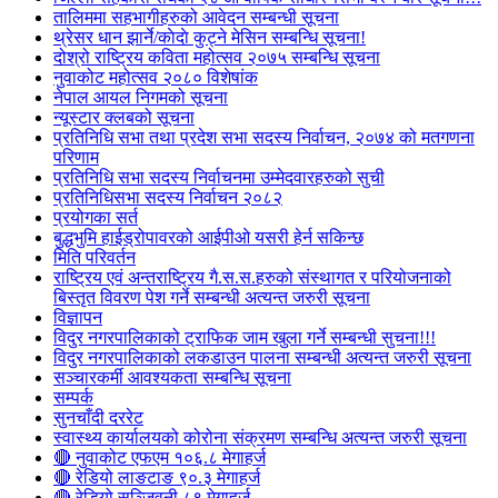
तालिममा सहभागीहरुको आवेदन सम्बन्धी सूचना
थ्रेसर धान झार्ने/काेदाे कुट्ने मेसिन सम्बन्धि सूचना!
दोश्रो राष्ट्रिय कविता महोत्सव २०७५ सम्बन्धि सूचना
नुवाकोट महोत्सव २०८० विशेषांक
नेपाल आयल निगमको सूचना
न्यूस्टार क्लबको सूचना
प्रतिनिधि सभा तथा प्रदेश सभा सदस्य निर्वाचन, २०७४ को मतगणना
परिणाम
प्रतिनिधि सभा सदस्य निर्वाचनमा उम्मेदवारहरुको सुची
प्रतिनिधिसभा सदस्य निर्वाचन २०८२
प्रयोगका सर्त
बुद्धभुमि हाईड्रोपावरको आईपीओ यसरी हेर्न सकिन्छ
मिति परिवर्तन
राष्ट्रिय एवं अन्तराष्ट्रिय गै.स.स.हरुको संस्थागत र परियोजनाको
बिस्तृत विवरण पेश गर्ने सम्बन्धी अत्यन्त जरुरी सूचना
विज्ञापन
विदुर नगरपालिकाको ट्राफिक जाम खुला गर्ने सम्बन्धी सुचना!!!
विदुर नगरपालिकाको लकडाउन पालना सम्बन्धी अत्यन्त जरुरी सूचना
सञ्चारकर्मी आवश्यकता सम्बन्धि सूचना
सम्पर्क
सुनचाँदी दररेट
स्वास्थ्य कार्यालयको कोरोना संक्रमण सम्बन्धि अत्यन्त जरुरी सूचना
🔴 नुवाकोट एफएम १०६.८ मेगाहर्ज
🔴 रेडियो लाङटाङ ९०.३ मेगाहर्ज
🔴 रेडियो सञ्जिवनी ८९ मेगाहर्ज