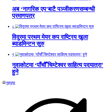
अब ‘नागरिक एप’बाटै पञ्जीकरणसम्बन्धी
प्रमाणपत्र
८
विदुरमा प्रथम मेयर कप राष्ट्रिय खुला
ब्याडमिन्टन सुरु
९
नुवाकोटमा ‘पाँचौँ चिम्टेश्वर साहित्य पदयात्रा’
हुने
गृहपृष्ठ