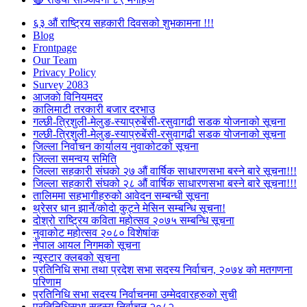
६३ औं राष्ट्रिय सहकारी दिवसको शुभकामना !!!
Blog
Frontpage
Our Team
Privacy Policy
Survey 2083
आजकाे विनियमदर
कालिमाटी तरकारी बजार दरभाउ
गल्छी-त्रिशुली-मेलुङ-स्याप्रुबेंसी-रसुवागढी सडक योजनाको सूचना
गल्छी-त्रिशुली-मेलुङ-स्याप्रुबेंसी-रसुवागढी सडक योजनाको सूचना
जिल्ला निर्वाचन कार्यालय नुवाकोटको सूचना
जिल्ला समन्वय समिति
जिल्ला सहकारी संघको २७ औं वार्षिक साधारणसभा बस्ने बारे सूचना!!!
जिल्ला सहकारी संघको २८ औं वार्षिक साधारणसभा बस्ने बारे सूचना!!!
तालिममा सहभागीहरुको आवेदन सम्बन्धी सूचना
थ्रेसर धान झार्ने/काेदाे कुट्ने मेसिन सम्बन्धि सूचना!
दोश्रो राष्ट्रिय कविता महोत्सव २०७५ सम्बन्धि सूचना
नुवाकोट महोत्सव २०८० विशेषांक
नेपाल आयल निगमको सूचना
न्यूस्टार क्लबको सूचना
प्रतिनिधि सभा तथा प्रदेश सभा सदस्य निर्वाचन, २०७४ को मतगणना
परिणाम
प्रतिनिधि सभा सदस्य निर्वाचनमा उम्मेदवारहरुको सुची
प्रतिनिधिसभा सदस्य निर्वाचन २०८२