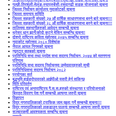
गल्छी-त्रिशुली-मेलुङ-स्याप्रुबेंसी-रसुवागढी सडक योजनाको सूचना
जिल्ला निर्वाचन कार्यालय नुवाकोटको सूचना
जिल्ला समन्वय समिति
जिल्ला सहकारी संघको २७ औं वार्षिक साधारणसभा बस्ने बारे सूचना!!!
जिल्ला सहकारी संघको २८ औं वार्षिक साधारणसभा बस्ने बारे सूचना!!!
तालिममा सहभागीहरुको आवेदन सम्बन्धी सूचना
थ्रेसर धान झार्ने/काेदाे कुट्ने मेसिन सम्बन्धि सूचना!
दोश्रो राष्ट्रिय कविता महोत्सव २०७५ सम्बन्धि सूचना
नुवाकोट महोत्सव २०८० विशेषांक
नेपाल आयल निगमको सूचना
न्यूस्टार क्लबको सूचना
प्रतिनिधि सभा तथा प्रदेश सभा सदस्य निर्वाचन, २०७४ को मतगणना
परिणाम
प्रतिनिधि सभा सदस्य निर्वाचनमा उम्मेदवारहरुको सुची
प्रतिनिधिसभा सदस्य निर्वाचन २०८२
प्रयोगका सर्त
बुद्धभुमि हाईड्रोपावरको आईपीओ यसरी हेर्न सकिन्छ
मिति परिवर्तन
राष्ट्रिय एवं अन्तराष्ट्रिय गै.स.स.हरुको संस्थागत र परियोजनाको
बिस्तृत विवरण पेश गर्ने सम्बन्धी अत्यन्त जरुरी सूचना
विज्ञापन
विदुर नगरपालिकाको ट्राफिक जाम खुला गर्ने सम्बन्धी सुचना!!!
विदुर नगरपालिकाको लकडाउन पालना सम्बन्धी अत्यन्त जरुरी सूचना
सञ्चारकर्मी आवश्यकता सम्बन्धि सूचना