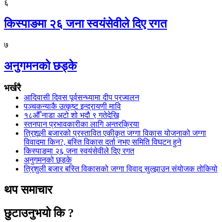
६
किस्पाङमा २६ जना स्वयंसेवीले दिए रगत
७
अनुगमनको छड्के
भर्खरै
आदिवासी दिवस पूर्वसन्ध्यामा दीप प्रज्वलन
पञ्चकन्याकै उत्कृष्ट इन्द्रायणी मावि
१८औँ नाडा अटो शो भदौ ९ गतेदेखि
स्तनपान प्रभावकारीका लागि अन्तरक्रिया
त्रिशूली बजारको प्रस्तावित एकीकृत जग्गा विकास योजनाको जग्गा
विवादमा किन?, बस्ति विकास दर्ता नभए समिति विघटन हुने
किस्पाङमा २६ जना स्वयंसेवीले दिए रगत
अनुगमनको छड्के
त्रिशुली बजार बस्ति विकासको जग्गा विवाद सुल्झाउन संयोजक तोकियो
थप समाचार
छुटाउनुभयो कि ?