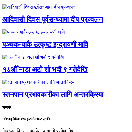
आदिवासी दिवस पूर्वसन्ध्यामा दीप प्रज्वलन
पञ्चकन्याकै उत्कृष्ट इन्द्रायणी मावि
१८औँ नाडा अटो शो भदौ ९ गतेदेखि
स्तनपान प्रभावकारीका लागि अन्तरक्रिया
सम्पर्क
गणेशबाबु मिडिया एण्ड इन्टरटेन्टमेन्ट प्रा.लि.
विदुर-४, विदुर, नुवाकोट, बागमती प्रदेश, नेपाल