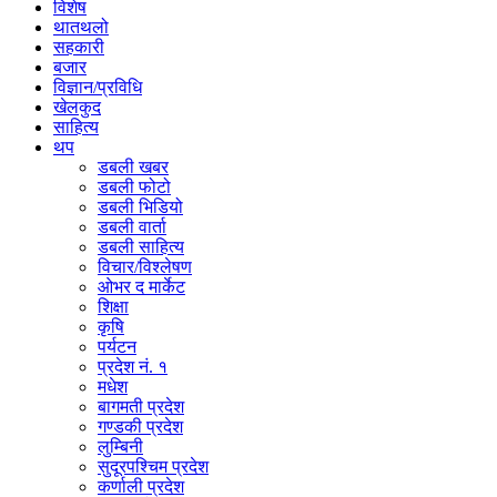
विशेष
थातथलो
सहकारी
बजार
विज्ञान/प्रविधि
खेलकुद
साहित्य
थप
डबली खबर
डबली फोटो
डबली भिडियो
डबली वार्ता
डबली साहित्य
विचार/विश्‍लेषण
ओभर द मार्केट
शिक्षा
कृषि
पर्यटन
प्रदेश नं. १
मधेश
बागमती प्रदेश
गण्डकी प्रदेश
लुम्बिनी
सुदूरपश्चिम प्रदेश
कर्णाली प्रदेश