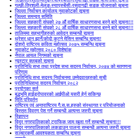
गल्छी-त्रिशुली-मेलुङ-स्याप्रुबेंसी-रसुवागढी सडक योजनाको सूचना
जिल्ला निर्वाचन कार्यालय नुवाकोटको सूचना
जिल्ला समन्वय समिति
जिल्ला सहकारी संघको २७ औं वार्षिक साधारणसभा बस्ने बारे सूचना!!!
जिल्ला सहकारी संघको २८ औं वार्षिक साधारणसभा बस्ने बारे सूचना!!!
तालिममा सहभागीहरुको आवेदन सम्बन्धी सूचना
थ्रेसर धान झार्ने/काेदाे कुट्ने मेसिन सम्बन्धि सूचना!
दोश्रो राष्ट्रिय कविता महोत्सव २०७५ सम्बन्धि सूचना
नुवाकोट महोत्सव २०८० विशेषांक
नेपाल आयल निगमको सूचना
न्यूस्टार क्लबको सूचना
प्रतिनिधि सभा तथा प्रदेश सभा सदस्य निर्वाचन, २०७४ को मतगणना
परिणाम
प्रतिनिधि सभा सदस्य निर्वाचनमा उम्मेदवारहरुको सुची
प्रतिनिधिसभा सदस्य निर्वाचन २०८२
प्रयोगका सर्त
बुद्धभुमि हाईड्रोपावरको आईपीओ यसरी हेर्न सकिन्छ
मिति परिवर्तन
राष्ट्रिय एवं अन्तराष्ट्रिय गै.स.स.हरुको संस्थागत र परियोजनाको
बिस्तृत विवरण पेश गर्ने सम्बन्धी अत्यन्त जरुरी सूचना
विज्ञापन
विदुर नगरपालिकाको ट्राफिक जाम खुला गर्ने सम्बन्धी सुचना!!!
विदुर नगरपालिकाको लकडाउन पालना सम्बन्धी अत्यन्त जरुरी सूचना
सञ्चारकर्मी आवश्यकता सम्बन्धि सूचना