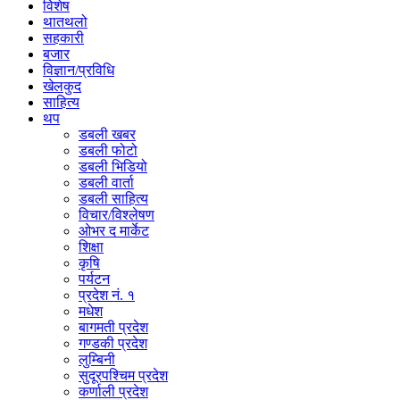
विशेष
थातथलो
सहकारी
बजार
विज्ञान/प्रविधि
खेलकुद
साहित्य
थप
डबली खबर
डबली फोटो
डबली भिडियो
डबली वार्ता
डबली साहित्य
विचार/विश्‍लेषण
ओभर द मार्केट
शिक्षा
कृषि
पर्यटन
प्रदेश नं. १
मधेश
बागमती प्रदेश
गण्डकी प्रदेश
लुम्बिनी
सुदूरपश्चिम प्रदेश
कर्णाली प्रदेश