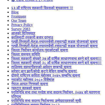
६३ औं राष्ट्रिय सहकारी दिवसको शुभकामना !!!
Blog
Frontpage
Our Team
Privacy Policy
Survey 2083
आजकाे विनियमदर
कालिमाटी तरकारी बजार दरभाउ
गल्छी-त्रिशुली-मेलुङ-स्याप्रुबेंसी-रसुवागढी सडक योजनाको सूचना
गल्छी-त्रिशुली-मेलुङ-स्याप्रुबेंसी-रसुवागढी सडक योजनाको सूचना
जिल्ला निर्वाचन कार्यालय नुवाकोटको सूचना
जिल्ला समन्वय समिति
जिल्ला सहकारी संघको २७ औं वार्षिक साधारणसभा बस्ने बारे सूचना!!!
जिल्ला सहकारी संघको २८ औं वार्षिक साधारणसभा बस्ने बारे सूचना!!!
तालिममा सहभागीहरुको आवेदन सम्बन्धी सूचना
थ्रेसर धान झार्ने/काेदाे कुट्ने मेसिन सम्बन्धि सूचना!
दोश्रो राष्ट्रिय कविता महोत्सव २०७५ सम्बन्धि सूचना
नुवाकोट महोत्सव २०८० विशेषांक
नेपाल आयल निगमको सूचना
न्यूस्टार क्लबको सूचना
प्रतिनिधि सभा तथा प्रदेश सभा सदस्य निर्वाचन, २०७४ को मतगणना
परिणाम
प्रतिनिधि सभा सदस्य निर्वाचनमा उम्मेदवारहरुको सुची
प्रतिनिधिसभा सदस्य निर्वाचन २०८२