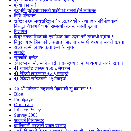
प्रयोगका सर्त
बुद्धभुमि हाईड्रोपावरको आईपीओ यसरी हेर्न सकिन्छ
मिति परिवर्तन
राष्ट्रिय एवं अन्तराष्ट्रिय गै.स.स.हरुको संस्थागत र परियोजनाको
बिस्तृत विवरण पेश गर्ने सम्बन्धी अत्यन्त जरुरी सूचना
विज्ञापन
विदुर नगरपालिकाको ट्राफिक जाम खुला गर्ने सम्बन्धी सुचना!!!
विदुर नगरपालिकाको लकडाउन पालना सम्बन्धी अत्यन्त जरुरी सूचना
सञ्चारकर्मी आवश्यकता सम्बन्धि सूचना
सम्पर्क
सुनचाँदी दररेट
स्वास्थ्य कार्यालयको कोरोना संक्रमण सम्बन्धि अत्यन्त जरुरी सूचना
🔴 नुवाकोट एफएम १०६.८ मेगाहर्ज
🔴 रेडियो लाङटाङ ९०.३ मेगाहर्ज
🔴 रेडियो सञ्जिवनी ८९ मेगाहर्ज
६३ औं राष्ट्रिय सहकारी दिवसको शुभकामना !!!
Blog
Frontpage
Our Team
Privacy Policy
Survey 2083
आजकाे विनियमदर
कालिमाटी तरकारी बजार दरभाउ
गल्छी-त्रिशुली-मेलुङ-स्याप्रुबेंसी-रसुवागढी सडक योजनाको सूचना