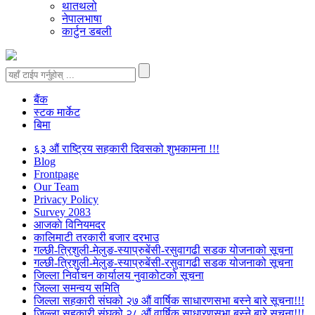
थातथलो
नेपालभाषा
कार्टुन डबली
बैंक
स्टक मार्केट
बिमा
६३ औं राष्ट्रिय सहकारी दिवसको शुभकामना !!!
Blog
Frontpage
Our Team
Privacy Policy
Survey 2083
आजकाे विनियमदर
कालिमाटी तरकारी बजार दरभाउ
गल्छी-त्रिशुली-मेलुङ-स्याप्रुबेंसी-रसुवागढी सडक योजनाको सूचना
गल्छी-त्रिशुली-मेलुङ-स्याप्रुबेंसी-रसुवागढी सडक योजनाको सूचना
जिल्ला निर्वाचन कार्यालय नुवाकोटको सूचना
जिल्ला समन्वय समिति
जिल्ला सहकारी संघको २७ औं वार्षिक साधारणसभा बस्ने बारे सूचना!!!
जिल्ला सहकारी संघको २८ औं वार्षिक साधारणसभा बस्ने बारे सूचना!!!