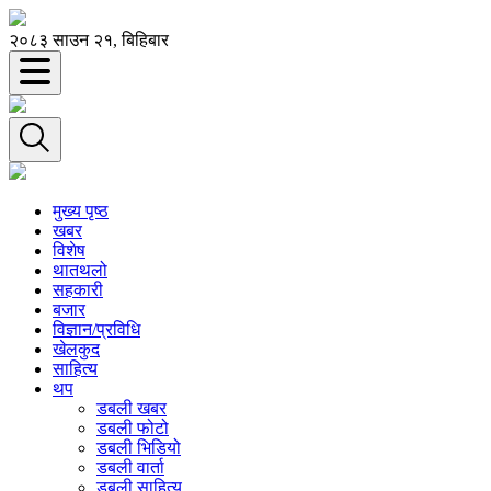
२०८३ साउन २१, बिहिबार
मुख्य पृष्ठ
खबर
विशेष
थातथलो
सहकारी
बजार
विज्ञान/प्रविधि
खेलकुद
साहित्य
थप
डबली खबर
डबली फोटो
डबली भिडियो
डबली वार्ता
डबली साहित्य