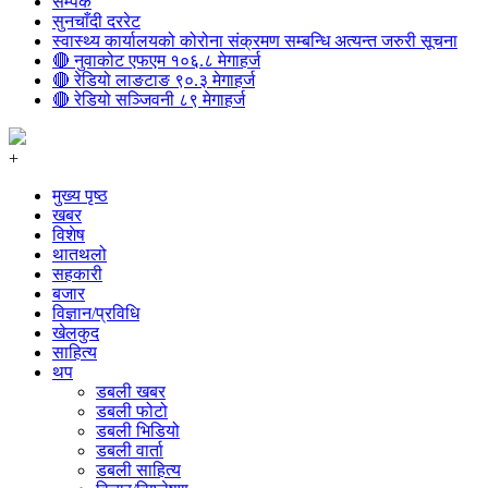
सम्पर्क
सुनचाँदी दररेट
स्वास्थ्य कार्यालयको कोरोना संक्रमण सम्बन्धि अत्यन्त जरुरी सूचना
🔴 नुवाकोट एफएम १०६.८ मेगाहर्ज
🔴 रेडियो लाङटाङ ९०.३ मेगाहर्ज
🔴 रेडियो सञ्जिवनी ८९ मेगाहर्ज
+
मुख्य पृष्ठ
खबर
विशेष
थातथलो
सहकारी
बजार
विज्ञान/प्रविधि
खेलकुद
साहित्य
थप
डबली खबर
डबली फोटो
डबली भिडियो
डबली वार्ता
डबली साहित्य