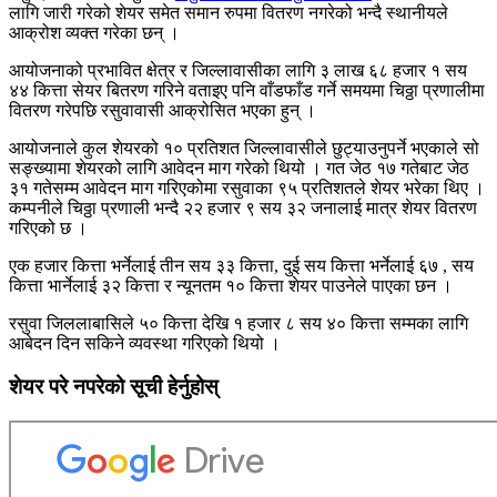
लागि जारी गरेको शेयर समेत समान रुपमा वितरण नगरेको भन्दै स्थानीयले
आक्रोश व्यक्त गरेका छन् ।
आयोजनाको प्रभावित क्षेत्र र जिल्लावासीका लागि ३ लाख ६८ हजार १ सय
४४ कित्ता सेयर बितरण गरिने वताइए पनि वाँडफाँड गर्ने समयमा चिठ्ठा प्रणालीमा
वितरण गरेपछि रसुवावासी आक्रोसित भएका हुन् ।
आयोजनाले कुल शेयरको १० प्रतिशत जिल्लावासीले छुट्याउनुपर्ने भएकाले सो
सङ्ख्यामा शेयरको लागि आवेदन माग गरेको थियो । गत जेठ १७ गतेबाट जेठ
३१ गतेसम्म आवेदन माग गरिएकोमा रसुवाका ९५ प्रतिशतले शेयर भरेका थिए ।
कम्पनीले चिठ्ठा प्रणाली भन्दै २२ हजार ९ सय ३२ जनालाई मात्र शेयर वितरण
गरिएको छ ।
एक हजार कित्ता भर्नेलाई तीन सय ३३ कित्ता, दुई सय कित्ता भर्नेलाई ६७ , सय
कित्ता भार्नेलाई ३२ कित्ता र न्यूनतम १० कित्ता शेयर पाउनेले पाएका छन ।
रसुवा जिललाबासिले ५० कित्ता देखि १ हजार ८ सय ४० कित्ता सम्मका लागि
आबेदन दिन सकिने व्यवस्था गरिएको थियो ।
शेयर परे नपरेको सूची हेर्नुहोस्