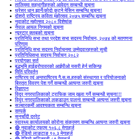
तालिममा सहभागीहरुको आवेदन सम्बन्धी सूचना
थ्रेसर धान झार्ने/काेदाे कुट्ने मेसिन सम्बन्धि सूचना!
दोश्रो राष्ट्रिय कविता महोत्सव २०७५ सम्बन्धि सूचना
नुवाकोट महोत्सव २०८० विशेषांक
नेपाल आयल निगमको सूचना
न्यूस्टार क्लबको सूचना
प्रतिनिधि सभा तथा प्रदेश सभा सदस्य निर्वाचन, २०७४ को मतगणना
परिणाम
प्रतिनिधि सभा सदस्य निर्वाचनमा उम्मेदवारहरुको सुची
प्रतिनिधिसभा सदस्य निर्वाचन २०८२
प्रयोगका सर्त
बुद्धभुमि हाईड्रोपावरको आईपीओ यसरी हेर्न सकिन्छ
मिति परिवर्तन
राष्ट्रिय एवं अन्तराष्ट्रिय गै.स.स.हरुको संस्थागत र परियोजनाको
बिस्तृत विवरण पेश गर्ने सम्बन्धी अत्यन्त जरुरी सूचना
विज्ञापन
विदुर नगरपालिकाको ट्राफिक जाम खुला गर्ने सम्बन्धी सुचना!!!
विदुर नगरपालिकाको लकडाउन पालना सम्बन्धी अत्यन्त जरुरी सूचना
सञ्चारकर्मी आवश्यकता सम्बन्धि सूचना
सम्पर्क
सुनचाँदी दररेट
स्वास्थ्य कार्यालयको कोरोना संक्रमण सम्बन्धि अत्यन्त जरुरी सूचना
🔴 नुवाकोट एफएम १०६.८ मेगाहर्ज
🔴 रेडियो लाङटाङ ९०.३ मेगाहर्ज
🔴 रेडियो सञ्जिवनी ८९ मेगाहर्ज