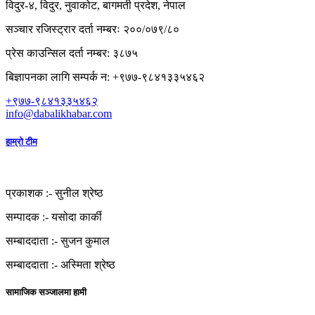
विदुर-४, विदुर, नुवाकोट, बागमती प्रदेश, नेपाल
सञ्चार रजिस्ट्रार दर्ता नम्बरः २००/०७९/८०
प्रेस काउन्सिल दर्ता नम्बर: ३८७५
बिज्ञापनका लागि सम्पर्क न: +९७७-९८४१३३५४६२
+९७७-९८४१३३५४६२
info@dabalikhabar.com
हाम्रो टीम
प्रकाशक :-
सुनील श्रेष्ठ
सम्पादक :-
यसोदा कार्की
सम्बाददाता :-
सुजन कुमाल
सम्बाददाता :-
अस्मिता श्रेष्ठ
सामाजिक सञ्जालमा हामी