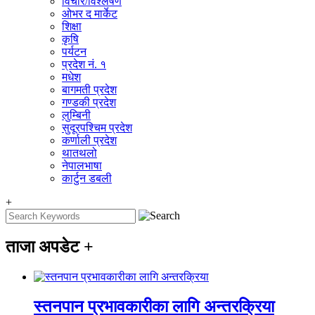
विचार/विश्‍लेषण
ओभर द मार्केट
शिक्षा
कृषि
पर्यटन
प्रदेश नं. १
मधेश
बागमती प्रदेश
गण्डकी प्रदेश
लुम्बिनी
सुदूरपश्चिम प्रदेश
कर्णाली प्रदेश
थातथलो
नेपालभाषा
कार्टुन डबली
+
ताजा अपडेट
+
स्तनपान प्रभावकारीका लागि अन्तरक्रिया