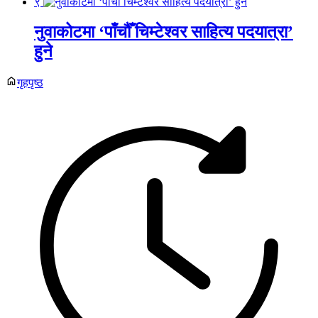
९
नुवाकोटमा ‘पाँचौँ चिम्टेश्वर साहित्य पदयात्रा’
हुने
गृहपृष्ठ