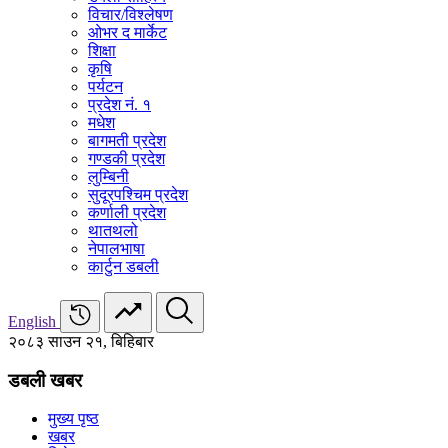
विचार/विश्‍लेषण
ओभर द मार्केट
शिक्षा
कृषि
पर्यटन
प्रदेश नं. १
मधेश
बागमती प्रदेश
गण्डकी प्रदेश
लुम्बिनी
सुदूरपश्चिम प्रदेश
कर्णाली प्रदेश
थातथलो
नेपालभाषा
कार्टुन डबली
English
२०८३ साउन २१, बिहिबार
डबली खबर
मुख्य पृष्ठ
खबर