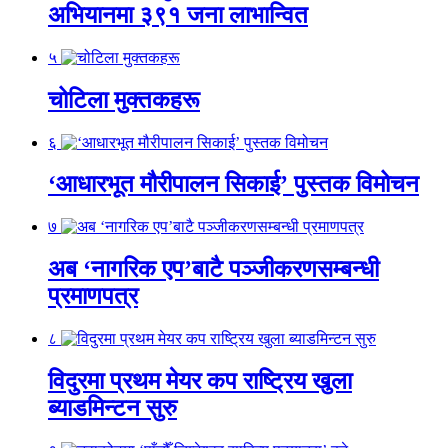
अभियानमा ३९१ जना लाभान्वित
५
चोटिला मुक्तकहरू
६
‘आधारभूत मौरीपालन सिकाई’ पुस्तक विमोचन
७
अब ‘नागरिक एप’बाटै पञ्जीकरणसम्बन्धी
प्रमाणपत्र
८
विदुरमा प्रथम मेयर कप राष्ट्रिय खुला
ब्याडमिन्टन सुरु