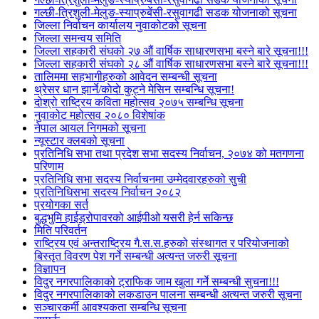
गल्छी-त्रिशुली-मेलुङ-स्याप्रुबेंसी-रसुवागढी सडक योजनाको सूचना
जिल्ला निर्वाचन कार्यालय नुवाकोटको सूचना
जिल्ला समन्वय समिति
जिल्ला सहकारी संघको २७ औं वार्षिक साधारणसभा बस्ने बारे सूचना!!!
जिल्ला सहकारी संघको २८ औं वार्षिक साधारणसभा बस्ने बारे सूचना!!!
तालिममा सहभागीहरुको आवेदन सम्बन्धी सूचना
थ्रेसर धान झार्ने/काेदाे कुट्ने मेसिन सम्बन्धि सूचना!
दोश्रो राष्ट्रिय कविता महोत्सव २०७५ सम्बन्धि सूचना
नुवाकोट महोत्सव २०८० विशेषांक
नेपाल आयल निगमको सूचना
न्यूस्टार क्लबको सूचना
प्रतिनिधि सभा तथा प्रदेश सभा सदस्य निर्वाचन, २०७४ को मतगणना
परिणाम
प्रतिनिधि सभा सदस्य निर्वाचनमा उम्मेदवारहरुको सुची
प्रतिनिधिसभा सदस्य निर्वाचन २०८२
प्रयोगका सर्त
बुद्धभुमि हाईड्रोपावरको आईपीओ यसरी हेर्न सकिन्छ
मिति परिवर्तन
राष्ट्रिय एवं अन्तराष्ट्रिय गै.स.स.हरुको संस्थागत र परियोजनाको
बिस्तृत विवरण पेश गर्ने सम्बन्धी अत्यन्त जरुरी सूचना
विज्ञापन
विदुर नगरपालिकाको ट्राफिक जाम खुला गर्ने सम्बन्धी सुचना!!!
विदुर नगरपालिकाको लकडाउन पालना सम्बन्धी अत्यन्त जरुरी सूचना
सञ्चारकर्मी आवश्यकता सम्बन्धि सूचना