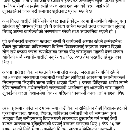
‘फसाईएको’ भन्दै सामाजिक सञ्जाल र इन्टरनेट अनलाईन न्युज ‘पोर्टल’हरूमा
नयाँ ‘म्यासेज’ आइरहँदा त्यहि जस्तापाता एक जनाको घरमा अझै पनि
लुकाइरहेको जानकारी समाचार श्रोतबाट प्राप्त भएको छ ।
आम जिल्लावासीले विर्सिसकेको घटनालाई कोट्याएर पानी माथीको ओभानु बन्न
खोजेका पुर्व अर्थमन्त्रीका पुवै नै स्वकिय सचिव महतले उक्त जस्तापाता लुकाई
छिपाई आफ्ना कार्यकर्ताको भरणपोषण गरेको तथ्य सार्वजनिक भएको हो ।
पूर्व अर्थमन्त्री रामशरण महतका सम्धी नै कार्यकारी अध्यक्ष रहेको इन्भेस्टमेन्ट
बैंकले नुवाकोटको कबिलासका विभिन्न विद्यालयलाई सहायता स्वरूप दिएको
तीन सय बण्डल जस्ता त्यसबेलाका उनका पीए रमेशकुमार महतले बेच्न लैजान
खोजेको भन्दै स्थानीयबासीले पक्रेर १६ जेठ, २०७२ मा प्रहरीलाई बुझाएका
थिए ।
आफ्ना नातेदार विकास महतको घरमा तीस बण्डल जस्ता झारेर बाँकी रहेको
२७० बण्डल जस्तापाता काठमाडौं फर्काउन लागिएको अवस्थामा स्थानीयहरूले
नियन्त्रणमा लिएपछि घटना बाहिर आएको थियो । जस्ता विक्रिको आरोप लाग्ने
देखि तत्कालिन अर्थमन्त्रीको राष्ट्रव्यापी आलोचना हुन थालेपछि रमेश महतले
लुकाईको जस्ता विद्यालयमा वितरण गरिएको ‘नक्कली काजगात’ बनाएका थिए
।
त्यस क्रममा कविलास र पञ्चकन्या गाउँ विकास समितिका केही विद्यालयहरूको
प्रधानाध्यापक, अध्यक्ष, शिक्षक, गाविसका कर्मचारी जो जो सम्पर्कमा पुग्न
भ्याएका थिए उनीहरूलाई विद्यालयको लेटरप्याड दुरूपयोग गर्न लगाई केही
बण्डल जस्तापाता बुझिएलिएको परपाई बनाउन लगाएका थिए । जेठ १६ गते
हंगामा भएको मिति भन्दा अगाडीको मितिमा जस्ता बुझिलिएको ‘नक्कली र