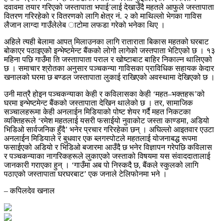
दवावमा तयार गरिएको जस्तापाता भपाई’लाई देखाउँदै महतले आफुले जस्तापाता
वितरण गरिरहेको र वितरणको लागि क्षेत्र नं. २ को माथिल्लो भेगका गाविस
लैजान लाग्दा गाउँलेलेब ाटोमा लफडा गरेको भनेका थिए ।
अहिले त्यही बेलामा आपत् मिलाउनका लागि राताराता बिकास महतको घरबाट
बोकाएर पठाइएको इन्भेष्टमेन्ट बैंकको लोगो लागेको जस्तपाता भेटिएको छ । १३
महिना पछि गाउँमा ति जस्ताापाता पराल र खोष्टाबाट बाहिर निकाल्न थालिएको
छ । समाचार श्रोतका अनुसार पञ्चकन्या गाविसका प्राविधिक सहायक केदार
खनालको घरमा छ बण्डल जस्तापाता लुकाई राखिएको अवस्थामा देखिएको छ ।
उनी मात्रै होइन पञ्चकन्याका केही र कविलासका केही ‘महत–भक्तहरू’को
घरमा इन्भेष्टमेन्ट बैंकको जस्तापाता देखिन थालेको छ । तर, सामाजिक
सञ्चालहरूमा केही अनलाईन मिडियाको पोष्ट शेयर गर्दै महत निकटका
व्यक्तिहरूले ‘रमेश महतलाई यसरी फसाईयो नुवाकोट जस्ता काण्डमा, अडियो
भिडिओ सार्वजनिक हुँदै’ भनेर प्रचार गरिरहेका छन् । अघिल्लो आइतवार एउटा
अनलाईन मिडियाले र बुधवार एक ब्लगस्पोटले महतलाई योजनाबद्ध रूपमा
फसाईएको अडियो र भिडिओ बजारमा आउँदै छ भनेर विज्ञापन गरेपछि कविलास
र पञ्चकन्याका नागरिकहरूले लुकाएको जस्ताको विषयमा यस संवाददातालाई
जानकारी गराएका हुन् । ‘गाउँमा अब पो निस्कदै छ, बैंकले स्कुलको लागि
पठाएको जस्तापाता घरघरबाट’ एक जनाले टेलिफोनमा भने ।
– कपिलदेव खनाल