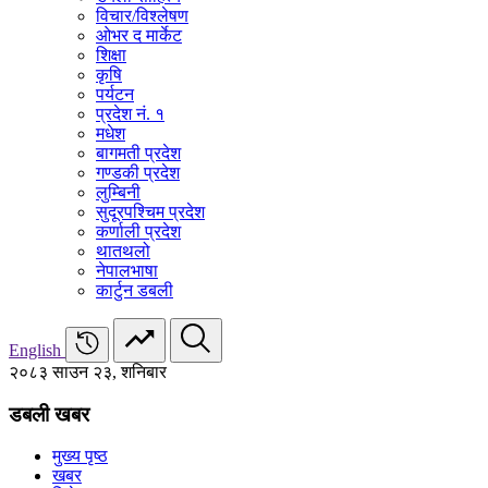
विचार/विश्‍लेषण
ओभर द मार्केट
शिक्षा
कृषि
पर्यटन
प्रदेश नं. १
मधेश
बागमती प्रदेश
गण्डकी प्रदेश
लुम्बिनी
सुदूरपश्चिम प्रदेश
कर्णाली प्रदेश
थातथलो
नेपालभाषा
कार्टुन डबली
English
२०८३ साउन २३, शनिबार
डबली खबर
मुख्य पृष्ठ
खबर