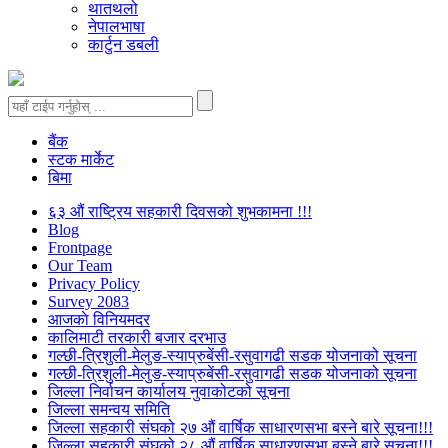
थातथलो
नेपालभाषा
कार्टुन डबली
बैंक
स्टक मार्केट
बिमा
६३ औं राष्ट्रिय सहकारी दिवसको शुभकामना !!!
Blog
Frontpage
Our Team
Privacy Policy
Survey 2083
आजकाे विनियमदर
कालिमाटी तरकारी बजार दरभाउ
गल्छी-त्रिशुली-मेलुङ-स्याप्रुबेंसी-रसुवागढी सडक योजनाको सूचना
गल्छी-त्रिशुली-मेलुङ-स्याप्रुबेंसी-रसुवागढी सडक योजनाको सूचना
जिल्ला निर्वाचन कार्यालय नुवाकोटको सूचना
जिल्ला समन्वय समिति
जिल्ला सहकारी संघको २७ औं वार्षिक साधारणसभा बस्ने बारे सूचना!!!
जिल्ला सहकारी संघको २८ औं वार्षिक साधारणसभा बस्ने बारे सूचना!!!