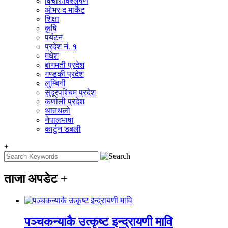
विचार/विश्‍लेषण
ओभर द मार्केट
शिक्षा
कृषि
पर्यटन
प्रदेश नं. १
मधेश
बागमती प्रदेश
गण्डकी प्रदेश
लुम्बिनी
सुदूरपश्चिम प्रदेश
कर्णाली प्रदेश
थातथलो
नेपालभाषा
कार्टुन डबली
+
ताजा अपडेट
+
पञ्चकन्याकै उत्कृष्ट इन्द्रायणी मावि