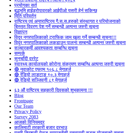
प्रयोगका सर्त
बुद्धभुमि हाईड्रोपावरको आईपीओ यसरी हेर्न सकिन्छ
मिति परिवर्तन
राष्ट्रिय एवं अन्तराष्ट्रिय गै.स.स.हरुको संस्थागत र परियोजनाको
बिस्तृत विवरण पेश गर्ने सम्बन्धी अत्यन्त जरुरी सूचना
विज्ञापन
विदुर नगरपालिकाको ट्राफिक जाम खुला गर्ने सम्बन्धी सुचना!!!
विदुर नगरपालिकाको लकडाउन पालना सम्बन्धी अत्यन्त जरुरी सूचना
सञ्चारकर्मी आवश्यकता सम्बन्धि सूचना
सम्पर्क
सुनचाँदी दररेट
स्वास्थ्य कार्यालयको कोरोना संक्रमण सम्बन्धि अत्यन्त जरुरी सूचना
🔴 नुवाकोट एफएम १०६.८ मेगाहर्ज
🔴 रेडियो लाङटाङ ९०.३ मेगाहर्ज
🔴 रेडियो सञ्जिवनी ८९ मेगाहर्ज
६३ औं राष्ट्रिय सहकारी दिवसको शुभकामना !!!
Blog
Frontpage
Our Team
Privacy Policy
Survey 2083
आजकाे विनियमदर
कालिमाटी तरकारी बजार दरभाउ
गल्छी-त्रिशुली-मेलुङ-स्याप्रुबेंसी-रसुवागढी सडक योजनाको सूचना