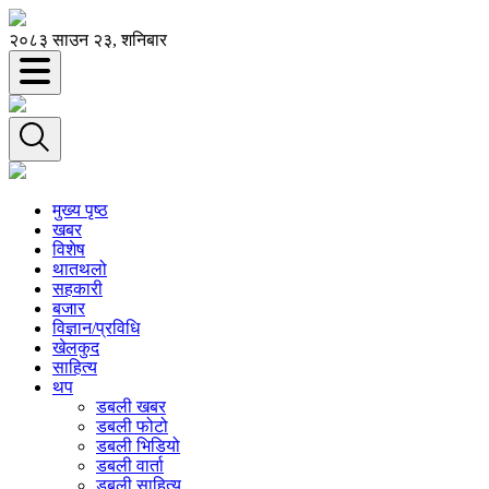
२०८३ साउन २३, शनिबार
मुख्य पृष्ठ
खबर
विशेष
थातथलो
सहकारी
बजार
विज्ञान/प्रविधि
खेलकुद
साहित्य
थप
डबली खबर
डबली फोटो
डबली भिडियो
डबली वार्ता
डबली साहित्य