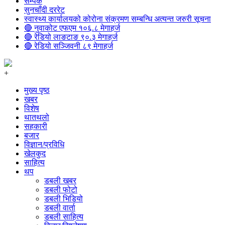
सम्पर्क
सुनचाँदी दररेट
स्वास्थ्य कार्यालयको कोरोना संक्रमण सम्बन्धि अत्यन्त जरुरी सूचना
🔴 नुवाकोट एफएम १०६.८ मेगाहर्ज
🔴 रेडियो लाङटाङ ९०.३ मेगाहर्ज
🔴 रेडियो सञ्जिवनी ८९ मेगाहर्ज
+
मुख्य पृष्ठ
खबर
विशेष
थातथलो
सहकारी
बजार
विज्ञान/प्रविधि
खेलकुद
साहित्य
थप
डबली खबर
डबली फोटो
डबली भिडियो
डबली वार्ता
डबली साहित्य