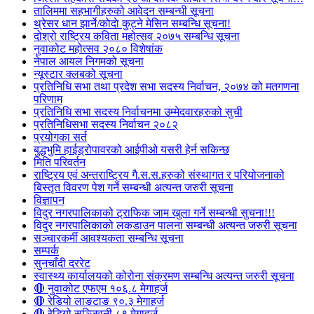
तालिममा सहभागीहरुको आवेदन सम्बन्धी सूचना
थ्रेसर धान झार्ने/काेदाे कुट्ने मेसिन सम्बन्धि सूचना!
दोश्रो राष्ट्रिय कविता महोत्सव २०७५ सम्बन्धि सूचना
नुवाकोट महोत्सव २०८० विशेषांक
नेपाल आयल निगमको सूचना
न्यूस्टार क्लबको सूचना
प्रतिनिधि सभा तथा प्रदेश सभा सदस्य निर्वाचन, २०७४ को मतगणना
परिणाम
प्रतिनिधि सभा सदस्य निर्वाचनमा उम्मेदवारहरुको सुची
प्रतिनिधिसभा सदस्य निर्वाचन २०८२
प्रयोगका सर्त
बुद्धभुमि हाईड्रोपावरको आईपीओ यसरी हेर्न सकिन्छ
मिति परिवर्तन
राष्ट्रिय एवं अन्तराष्ट्रिय गै.स.स.हरुको संस्थागत र परियोजनाको
बिस्तृत विवरण पेश गर्ने सम्बन्धी अत्यन्त जरुरी सूचना
विज्ञापन
विदुर नगरपालिकाको ट्राफिक जाम खुला गर्ने सम्बन्धी सुचना!!!
विदुर नगरपालिकाको लकडाउन पालना सम्बन्धी अत्यन्त जरुरी सूचना
सञ्चारकर्मी आवश्यकता सम्बन्धि सूचना
सम्पर्क
सुनचाँदी दररेट
स्वास्थ्य कार्यालयको कोरोना संक्रमण सम्बन्धि अत्यन्त जरुरी सूचना
🔴 नुवाकोट एफएम १०६.८ मेगाहर्ज
🔴 रेडियो लाङटाङ ९०.३ मेगाहर्ज
🔴 रेडियो सञ्जिवनी ८९ मेगाहर्ज