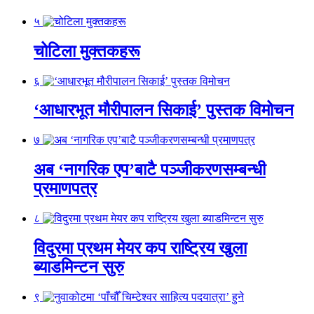
५
चोटिला मुक्तकहरू
६
‘आधारभूत मौरीपालन सिकाई’ पुस्तक विमोचन
७
अब ‘नागरिक एप’बाटै पञ्जीकरणसम्बन्धी
प्रमाणपत्र
८
विदुरमा प्रथम मेयर कप राष्ट्रिय खुला
ब्याडमिन्टन सुरु
९