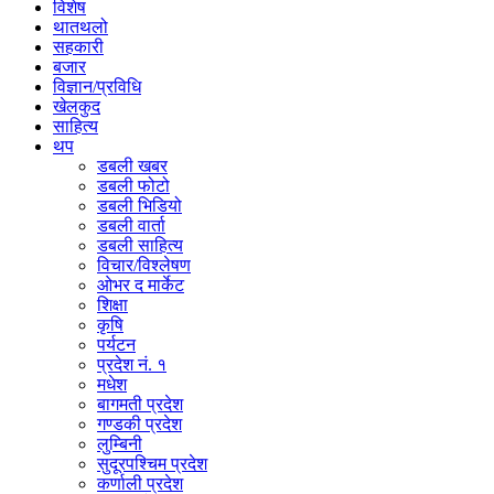
विशेष
थातथलो
सहकारी
बजार
विज्ञान/प्रविधि
खेलकुद
साहित्य
थप
डबली खबर
डबली फोटो
डबली भिडियो
डबली वार्ता
डबली साहित्य
विचार/विश्‍लेषण
ओभर द मार्केट
शिक्षा
कृषि
पर्यटन
प्रदेश नं. १
मधेश
बागमती प्रदेश
गण्डकी प्रदेश
लुम्बिनी
सुदूरपश्चिम प्रदेश
कर्णाली प्रदेश