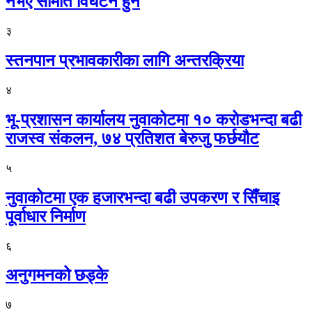
नभए समिति विघटन हुने
३
स्तनपान प्रभावकारीका लागि अन्तरक्रिया
४
भू-प्रशासन कार्यालय नुवाकोटमा १० करोडभन्दा बढी
राजस्व संकलन, ७४ प्रतिशत बेरुजु फर्छयौट
५
नुवाकोटमा एक हजारभन्दा बढी उपकरण र सिँचाइ
पूर्वाधार निर्माण
६
अनुगमनको छड्के
७