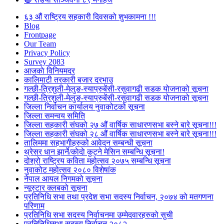
६३ औं राष्ट्रिय सहकारी दिवसको शुभकामना !!!
Blog
Frontpage
Our Team
Privacy Policy
Survey 2083
आजकाे विनियमदर
कालिमाटी तरकारी बजार दरभाउ
गल्छी-त्रिशुली-मेलुङ-स्याप्रुबेंसी-रसुवागढी सडक योजनाको सूचना
गल्छी-त्रिशुली-मेलुङ-स्याप्रुबेंसी-रसुवागढी सडक योजनाको सूचना
जिल्ला निर्वाचन कार्यालय नुवाकोटको सूचना
जिल्ला समन्वय समिति
जिल्ला सहकारी संघको २७ औं वार्षिक साधारणसभा बस्ने बारे सूचना!!!
जिल्ला सहकारी संघको २८ औं वार्षिक साधारणसभा बस्ने बारे सूचना!!!
तालिममा सहभागीहरुको आवेदन सम्बन्धी सूचना
थ्रेसर धान झार्ने/काेदाे कुट्ने मेसिन सम्बन्धि सूचना!
दोश्रो राष्ट्रिय कविता महोत्सव २०७५ सम्बन्धि सूचना
नुवाकोट महोत्सव २०८० विशेषांक
नेपाल आयल निगमको सूचना
न्यूस्टार क्लबको सूचना
प्रतिनिधि सभा तथा प्रदेश सभा सदस्य निर्वाचन, २०७४ को मतगणना
परिणाम
प्रतिनिधि सभा सदस्य निर्वाचनमा उम्मेदवारहरुको सुची
प्रतिनिधिसभा सदस्य निर्वाचन २०८२