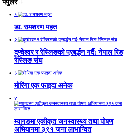
पपुलर
+
१
डा. रामशरण महत
२
दुप्चेश्वर र रेस्लिङको प्रबर्द्धन गर्दै: नेपाल रिङ
रेस्लिङ संघ
३
मोरिंगा एक फाइदा अनेक
४
म्यागङमा एकीकृत जनस्वास्थ्य तथा पोषण
अभियानमा ३९१ जना लाभान्वित