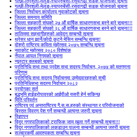
गल्छी-त्रिशुली-मेलुङ-स्याप्रुबेंसी-रसुवागढी सडक योजनाको सूचना
गल्छी-त्रिशुली-मेलुङ-स्याप्रुबेंसी-रसुवागढी सडक योजनाको सूचना
जिल्ला निर्वाचन कार्यालय नुवाकोटको सूचना
जिल्ला समन्वय समिति
जिल्ला सहकारी संघको २७ औं वार्षिक साधारणसभा बस्ने बारे सूचना!!!
जिल्ला सहकारी संघको २८ औं वार्षिक साधारणसभा बस्ने बारे सूचना!!!
तालिममा सहभागीहरुको आवेदन सम्बन्धी सूचना
थ्रेसर धान झार्ने/काेदाे कुट्ने मेसिन सम्बन्धि सूचना!
दोश्रो राष्ट्रिय कविता महोत्सव २०७५ सम्बन्धि सूचना
नुवाकोट महोत्सव २०८० विशेषांक
नेपाल आयल निगमको सूचना
न्यूस्टार क्लबको सूचना
प्रतिनिधि सभा तथा प्रदेश सभा सदस्य निर्वाचन, २०७४ को मतगणना
परिणाम
प्रतिनिधि सभा सदस्य निर्वाचनमा उम्मेदवारहरुको सुची
प्रतिनिधिसभा सदस्य निर्वाचन २०८२
प्रयोगका सर्त
बुद्धभुमि हाईड्रोपावरको आईपीओ यसरी हेर्न सकिन्छ
मिति परिवर्तन
राष्ट्रिय एवं अन्तराष्ट्रिय गै.स.स.हरुको संस्थागत र परियोजनाको
बिस्तृत विवरण पेश गर्ने सम्बन्धी अत्यन्त जरुरी सूचना
विज्ञापन
विदुर नगरपालिकाको ट्राफिक जाम खुला गर्ने सम्बन्धी सुचना!!!
विदुर नगरपालिकाको लकडाउन पालना सम्बन्धी अत्यन्त जरुरी सूचना
सञ्चारकर्मी आवश्यकता सम्बन्धि सूचना