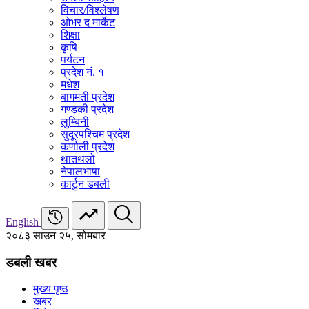
विचार/विश्‍लेषण
ओभर द मार्केट
शिक्षा
कृषि
पर्यटन
प्रदेश नं. १
मधेश
बागमती प्रदेश
गण्डकी प्रदेश
लुम्बिनी
सुदूरपश्चिम प्रदेश
कर्णाली प्रदेश
थातथलो
नेपालभाषा
कार्टुन डबली
English
२०८३ साउन २५, सोमबार
डबली खबर
मुख्य पृष्ठ
खबर