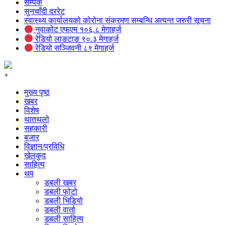
सम्पर्क
सुनचाँदी दररेट
स्वास्थ्य कार्यालयको कोरोना संक्रमण सम्बन्धि अत्यन्त जरुरी सूचना
नुवाकोट एफएम १०६.८ मेगाहर्ज
रेडियो लाङटाङ ९०.३ मेगाहर्ज
रेडियो सञ्जिवनी ८९ मेगाहर्ज
+
मुख्य पृष्ठ
खबर
विशेष
थातथलो
सहकारी
बजार
विज्ञान/प्रविधि
खेलकुद
साहित्य
थप
डबली खबर
डबली फोटो
डबली भिडियो
डबली वार्ता
डबली साहित्य