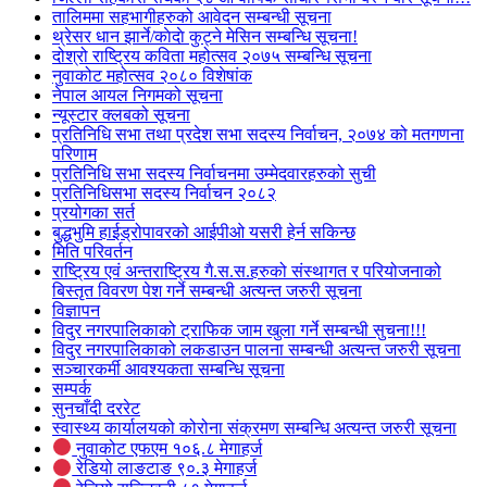
तालिममा सहभागीहरुको आवेदन सम्बन्धी सूचना
थ्रेसर धान झार्ने/काेदाे कुट्ने मेसिन सम्बन्धि सूचना!
दोश्रो राष्ट्रिय कविता महोत्सव २०७५ सम्बन्धि सूचना
नुवाकोट महोत्सव २०८० विशेषांक
नेपाल आयल निगमको सूचना
न्यूस्टार क्लबको सूचना
प्रतिनिधि सभा तथा प्रदेश सभा सदस्य निर्वाचन, २०७४ को मतगणना
परिणाम
प्रतिनिधि सभा सदस्य निर्वाचनमा उम्मेदवारहरुको सुची
प्रतिनिधिसभा सदस्य निर्वाचन २०८२
प्रयोगका सर्त
बुद्धभुमि हाईड्रोपावरको आईपीओ यसरी हेर्न सकिन्छ
मिति परिवर्तन
राष्ट्रिय एवं अन्तराष्ट्रिय गै.स.स.हरुको संस्थागत र परियोजनाको
बिस्तृत विवरण पेश गर्ने सम्बन्धी अत्यन्त जरुरी सूचना
विज्ञापन
विदुर नगरपालिकाको ट्राफिक जाम खुला गर्ने सम्बन्धी सुचना!!!
विदुर नगरपालिकाको लकडाउन पालना सम्बन्धी अत्यन्त जरुरी सूचना
सञ्चारकर्मी आवश्यकता सम्बन्धि सूचना
सम्पर्क
सुनचाँदी दररेट
स्वास्थ्य कार्यालयको कोरोना संक्रमण सम्बन्धि अत्यन्त जरुरी सूचना
नुवाकोट एफएम १०६.८ मेगाहर्ज
रेडियो लाङटाङ ९०.३ मेगाहर्ज