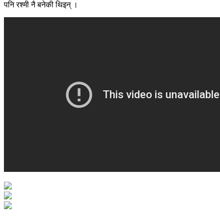
पनि रश्मी नै बनेकी थिइन् ।