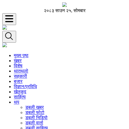
२०८३ साउन २५, सोमबार
मुख्य पृष्ठ
खबर
विशेष
थातथलो
सहकारी
बजार
विज्ञान/प्रविधि
खेलकुद
साहित्य
थप
डबली खबर
डबली फोटो
डबली भिडियो
डबली वार्ता
डबली साहित्य