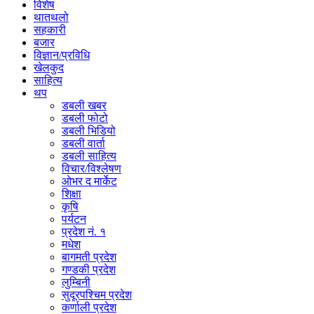
विशेष
थातथलो
सहकारी
बजार
विज्ञान/प्रविधि
खेलकुद
साहित्य
थप
डबली खबर
डबली फोटो
डबली भिडियो
डबली वार्ता
डबली साहित्य
विचार/विश्‍लेषण
ओभर द मार्केट
शिक्षा
कृषि
पर्यटन
प्रदेश नं. १
मधेश
बागमती प्रदेश
गण्डकी प्रदेश
लुम्बिनी
सुदूरपश्चिम प्रदेश
कर्णाली प्रदेश