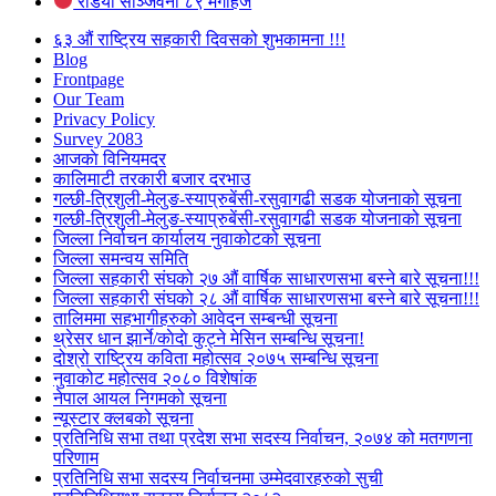
रेडियो सञ्जिवनी ८९ मेगाहर्ज
६३ औं राष्ट्रिय सहकारी दिवसको शुभकामना !!!
Blog
Frontpage
Our Team
Privacy Policy
Survey 2083
आजकाे विनियमदर
कालिमाटी तरकारी बजार दरभाउ
गल्छी-त्रिशुली-मेलुङ-स्याप्रुबेंसी-रसुवागढी सडक योजनाको सूचना
गल्छी-त्रिशुली-मेलुङ-स्याप्रुबेंसी-रसुवागढी सडक योजनाको सूचना
जिल्ला निर्वाचन कार्यालय नुवाकोटको सूचना
जिल्ला समन्वय समिति
जिल्ला सहकारी संघको २७ औं वार्षिक साधारणसभा बस्ने बारे सूचना!!!
जिल्ला सहकारी संघको २८ औं वार्षिक साधारणसभा बस्ने बारे सूचना!!!
तालिममा सहभागीहरुको आवेदन सम्बन्धी सूचना
थ्रेसर धान झार्ने/काेदाे कुट्ने मेसिन सम्बन्धि सूचना!
दोश्रो राष्ट्रिय कविता महोत्सव २०७५ सम्बन्धि सूचना
नुवाकोट महोत्सव २०८० विशेषांक
नेपाल आयल निगमको सूचना
न्यूस्टार क्लबको सूचना
प्रतिनिधि सभा तथा प्रदेश सभा सदस्य निर्वाचन, २०७४ को मतगणना
परिणाम
प्रतिनिधि सभा सदस्य निर्वाचनमा उम्मेदवारहरुको सुची