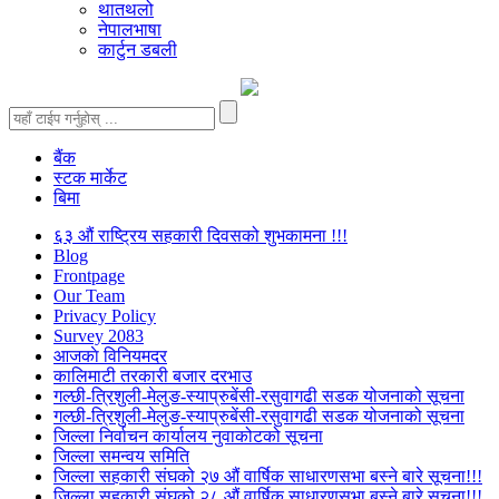
थातथलो
नेपालभाषा
कार्टुन डबली
बैंक
स्टक मार्केट
बिमा
६३ औं राष्ट्रिय सहकारी दिवसको शुभकामना !!!
Blog
Frontpage
Our Team
Privacy Policy
Survey 2083
आजकाे विनियमदर
कालिमाटी तरकारी बजार दरभाउ
गल्छी-त्रिशुली-मेलुङ-स्याप्रुबेंसी-रसुवागढी सडक योजनाको सूचना
गल्छी-त्रिशुली-मेलुङ-स्याप्रुबेंसी-रसुवागढी सडक योजनाको सूचना
जिल्ला निर्वाचन कार्यालय नुवाकोटको सूचना
जिल्ला समन्वय समिति
जिल्ला सहकारी संघको २७ औं वार्षिक साधारणसभा बस्ने बारे सूचना!!!
जिल्ला सहकारी संघको २८ औं वार्षिक साधारणसभा बस्ने बारे सूचना!!!