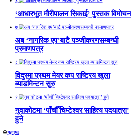
६
‘आधारभूत मौरीपालन सिकाई’ पुस्तक विमोचन
७
अब ‘नागरिक एप’बाटै पञ्जीकरणसम्बन्धी
प्रमाणपत्र
८
विदुरमा प्रथम मेयर कप राष्ट्रिय खुला
ब्याडमिन्टन सुरु
९
नुवाकोटमा ‘पाँचौँ चिम्टेश्वर साहित्य पदयात्रा’
हुने
गृहपृष्ठ